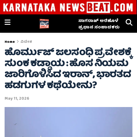
ನಾಗರಾಜ್ ಅರೆಹೊಳೆ
ಪ್ರಧಾನ ಸಂಪಾದಕರು
Home
ವಿದೇಶ
ಹೊರ್ಮುಜ್ ಜಲಸಂಧಿ ಪ್ರವೇಶಕ್ಕೆ
ಸುಂಕ ಕಡ್ಡಾಯ : ಹೊಸ ನಿಯಮ
ಜಾರಿಗೊಳಿಸಿದ ಇರಾನ್, ಭಾರತದ
ಹಡಗುಗಳ ಕಥೆಯೇನು?
May 11, 2026