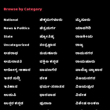
Browse by Category
National
ಚಿಕ್ಕಮಗಳೂರು
ಮೈಸೂರು
News & Politics
ಚಿತ್ರದುರ್ಗ
ಯಾದಗಿರಿ
State
ಜ್ಯೋತಿಷ್ಯ
ರಾಜಕೀಯ
Uncategorized
ತಂತ್ರಜ್ಞಾನ
ರಾಜ್ಯ
ಅಪರಾಧ
ತುಮಕೂರು
ರಾಮನಗರ
ಅಮರಾವತಿ
ದಕ್ಷಿಣ ಕನ್ನಡ
ರಾಯಚೂರು
ಆರೋಗ್ಯ-ಆಹಾರ
ದಾವಣಗೆರೆ
ವಾಣಿಜ್ಯ-ವ್ಯಾಪಾರ
ಇತರೆ ಸುದ್ದಿ
ದೇಶ
ವಿಜಯನಗರ
ಇತಿಹಾಸ
ಧರ್ಮ-ಸನಾತನ
ವಿಜಯಪುರ
ಉಡುಪಿ
ಧಾರವಾಡ
ವಿದೇಶ
ಉತ್ತರ ಕನ್ನಡ
ಪುರಾಣ
ವಿಶೇಷ ಅಂಕಣ