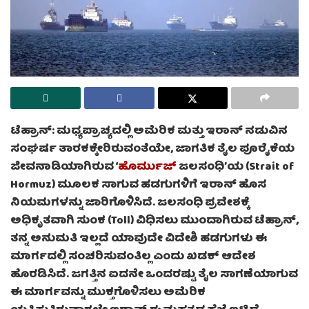
ಟೆಹ್ರಾನ್: ಮಧ್ಯಪ್ರಾಚ್ಯದಲ್ಲಿ ಅಮೆರಿಕ ಮತ್ತು ಇರಾನ್ ನಡುವಿನ
ಸಂಘರ್ಷ ತಾರಕಕ್ಕೇರಿರುವಂತೆಯೇ, ಜಾಗತಿಕ ತೈಲ ಪೂರೈಕೆಯ
ಜೀವನಾಡಿಯಾಗಿರುವ ‘
ಹೊರ್ಮುಜ್
ಜಲಸಂಧಿ’ಯ (Strait of
Hormuz) ಮೂಲಕ ಸಾಗುವ ಹಡಗುಗಳಿಗೆ ಇರಾನ್ ಹೊಸ
ನಿಯಮಗಳನ್ನು ಜಾರಿಗೊಳಿಸಿದೆ. ಜಲಸಂಧಿ ಪ್ರವೇಶಕ್ಕೆ
ಅಧಿಕೃತವಾಗಿ ಸುಂಕ (Toll) ವಿಧಿಸಲು ಮುಂದಾಗಿರುವ ಟೆಹ್ರಾನ್,
ತನ್ನ ಅನುಮತಿ ಇಲ್ಲದೆ ಯಾವುದೇ ವಿದೇಶಿ ಹಡಗುಗಳು ಈ
ಮಾರ್ಗದಲ್ಲಿ ಸಂಚರಿಸುವಂತಿಲ್ಲ ಎಂದು ಖಡಕ್ ಆದೇಶ
ಹೊರಡಿಸಿದೆ. ಜಗತ್ತಿನ ಐದನೇ ಒಂದರಷ್ಟು ತೈಲ ಸಾಗಣೆಯಾಗುವ
ಈ ಮಾರ್ಗವನ್ನು ಮುಕ್ತಗೊಳಿಸಲು ಅಮೆರಿಕ