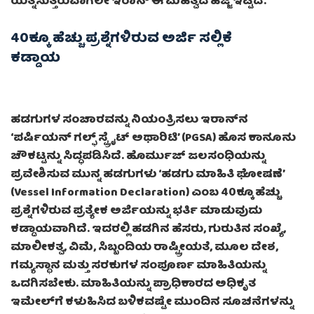
ಯತ್ನಿಸುತ್ತಿರುವಾಗಲೇ ಇರಾನ್ ಈ ಮಹತ್ವದ ಹೆಜ್ಜೆ ಇಟ್ಟಿದೆ.
40ಕ್ಕೂ ಹೆಚ್ಚು ಪ್ರಶ್ನೆಗಳಿರುವ ಅರ್ಜಿ ಸಲ್ಲಿಕೆ
ಕಡ್ಡಾಯ
ಹಡಗುಗಳ ಸಂಚಾರವನ್ನು ನಿಯಂತ್ರಿಸಲು ಇರಾನ್‌ನ
‘ಪರ್ಷಿಯನ್ ಗಲ್ಫ್ ಸ್ಟ್ರೈಟ್ ಅಥಾರಿಟಿ’ (PGSA) ಹೊಸ ಕಾನೂನು
ಚೌಕಟ್ಟನ್ನು ಸಿದ್ಧಪಡಿಸಿದೆ. ಹೊರ್ಮುಜ್ ಜಲಸಂಧಿಯನ್ನು
ಪ್ರವೇಶಿಸುವ ಮುನ್ನ ಹಡಗುಗಳು ‘ಹಡಗು ಮಾಹಿತಿ ಘೋಷಣೆ’
(Vessel Information Declaration) ಎಂಬ 40ಕ್ಕೂ ಹೆಚ್ಚು
ಪ್ರಶ್ನೆಗಳಿರುವ ಪ್ರತ್ಯೇಕ ಅರ್ಜಿಯನ್ನು ಭರ್ತಿ ಮಾಡುವುದು
ಕಡ್ಡಾಯವಾಗಿದೆ. ಇದರಲ್ಲಿ ಹಡಗಿನ ಹೆಸರು, ಗುರುತಿನ ಸಂಖ್ಯೆ,
ಮಾಲೀಕತ್ವ, ವಿಮೆ, ಸಿಬ್ಬಂದಿಯ ರಾಷ್ಟ್ರೀಯತೆ, ಮೂಲ ದೇಶ,
ಗಮ್ಯಸ್ಥಾನ ಮತ್ತು ಸರಕುಗಳ ಸಂಪೂರ್ಣ ಮಾಹಿತಿಯನ್ನು
ಒದಗಿಸಬೇಕು. ಮಾಹಿತಿಯನ್ನು ಪ್ರಾಧಿಕಾರದ ಅಧಿಕೃತ
ಇಮೇಲ್‌ಗೆ ಕಳುಹಿಸಿದ ಬಳಿಕವಷ್ಟೇ ಮುಂದಿನ ಸೂಚನೆಗಳನ್ನು