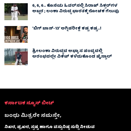
6, 6, 6.. ಕೊನೆಯ ಓವರ್‌ನಲ್ಲಿ ಸಿರಾಜ್ ಸಿಕ್ಸರ್‌ಗಳ
ಅಬ್ಬರ ; ಲಂಕಾ ವಿರುದ್ಧ ಭಾರತಕ್ಕೆ ರೋಚಕ ಗೆಲುವು
‘ಬಿಗ್ ಬಾಸ್-13’ ಅಗ್ನಿಪರೀಕ್ಷೆ ಕಷ್ಟ ಕಷ್ಟ..!
ಶ್ರೀಲಂಕಾ ವಿರುದ್ಧದ ಅಭ್ಯಾಸ ಪಂದ್ಯದಲ್ಲಿ
ಆರಂಭದಲ್ಲೇ ವಿಕೆಟ್ ಕಳೆದುಕೊಂಡ ಜೈಸ್ವಾಲ್
ಕರ್ನಾಟಕ ನ್ಯೂಸ್ ಬೀಟ್
ಬಂಧು ಮಿತ್ರರೇ ನಮಸ್ತೇ,
ನಿಖರ, ಪ್ರಖರ, ಸ್ಪಷ್ಟ ಹಾಗೂ ವಸ್ತುನಿಷ್ಠ ಸುದ್ದಿ ನೀಡುವ