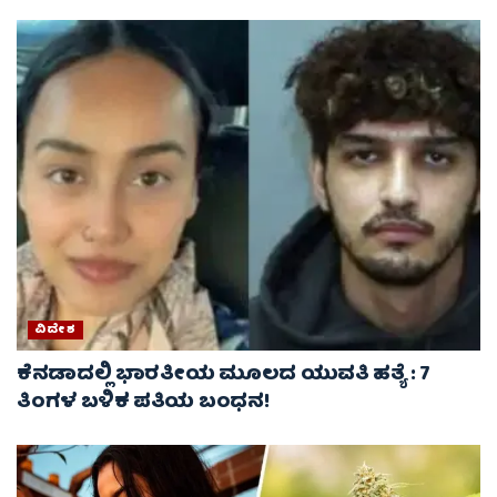
ವಿದೇಶ
ಕೆನಡಾದಲ್ಲಿ ಭಾರತೀಯ ಮೂಲದ ಯುವತಿ ಹತ್ಯೆ : 7
ತಿಂಗಳ ಬಳಿಕ ಪತಿಯ ಬಂಧನ!