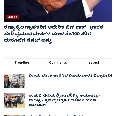
ವಿದೇಶ
ರಷ್ಯಾ ತೈಲ ಗ್ರಾಹಕರಿಗೆ ಅಮೆರಿಕ ಬಿಗ್ ಶಾಕ್ : ಭಾರತ
ಸೇರಿ ಪ್ರಮುಖ ದೇಶಗಳ ಮೇಲೆ ಶೇ.100 ತೆರಿಗೆ
ಮಸೂದೆಗೆ ಸೆನೆಟ್ ಅಸ್ತು!
Trending
Comments
Latest
ವಿಜಯ ಪತಾಕೆ ಹಾರಿಸಿದ ವಿಜಯ ಭಾರತಿ ವಿದ್ಯಾರ್ಥಿನಿ!
ಉಡುಪಿ KMCಯಲ್ಲಿ ಬಡವರಿಗಿಲ್ಲ ಆಯುಷ್ಮಾನ್
ಸೌಲಭ್ಯ – ಕ್ರಮಕ್ಕೆ ಆಗ್ರಹಿಸಿದ ಬಿಜೆಪಿ ಯುವ
ಮೋರ್ಚಾ!