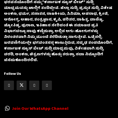
ಭರವಸೆಯೊಂದಿಗೆ ನಮ್ಮ “ಕರ್ನಾಟಕ ನ್ಯೂಸ್ ಬೀಟ್” ಸುದ್ದಿ
ಮಾಧ್ಯಮವನ್ನು ಚಾಲ್ತಿಗೆ ತಂದಿದ್ದೇವೆ. ಜಿಲ್ಲಾ ಸುದ್ದಿ, ಪ್ರಸ್ತುತ ಸುದ್ದಿ, ವಿಶೇಷ
ಅಂಕಣ, ಧರ್ಮ, ಸನಾತನ, ರಾಜಕೀಯ, ಸಿನಿಮಾ, ಅಪರಾಧ, ಕ್ರೀಡೆ,
ಆರೋಗ್ಯ, ಆಹಾರ, ತಂತ್ರಜ್ಞಾನ, ಕೃಷಿ, ಪರಿಸರ, ಸಾಹಿತ್ಯ, ವಾಣಿಜ್ಯ,
ಜ್ಯೋತಿಷ್ಯ, ಪುರಾಣ, ಇತಿಹಾಸ ಸೇರಿದಂತೆ ಈ ಸಮಾಜದ ಪ್ರತಿ
ವಿಭಾಗದಲ್ಲೂ ನಾವು ಕಣ್ಣಿಡುತ್ತಾ, ಅಲ್ಲಿನ ಆಗು-ಹೋಗುಗಳನ್ನು
ನಿರಂತರವಾಗಿ ನಿಮ್ಮ ಮುಂದೆ ತೆರೆದಿಡುತ್ತಾ ಸಾಗುತ್ತೇವೆ. ಒಟ್ಟಿನಲ್ಲಿ,
ಬರವಣಿಗೆಯಲ್ಲೇ ಭಗವಂತನನ್ನ ಕಾಣುತ್ತಿರುವ, ಸದೃಢ ತಂಡದೊಂದಿಗೆ,
ಕರ್ನಾಟಕ ನ್ಯೂಸ್ ಬೀಟ್ ಸುದ್ದಿ ಮಾಧ್ಯಮವು, ವಿಶೇಷವಾಗಿ ಸುದ್ದಿ,
ವರದಿ, ಅಂಕಣ, ಚಿತ್ರಣಗಳನ್ನು ಹೊತ್ತು ತರುತ್ತಾ, ಸದಾ ನಿಮ್ಮೊಂದಿಗೆ
ಬೆಸೆದುಕೊಂಡಿರಲಿದೆ.
Follow Us
Join Our WhatsApp Channel