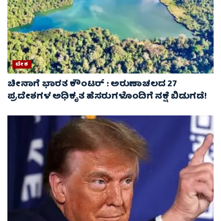
ದೇಶ
ಚೀನಾಗೆ ಭಾರತ ಕೌಂಟರ್ : ಅರುಣಾಚಲದ 27
ಪ್ರದೇಶಗಳ ಅಧಿಕೃತ ಹೆಸರುಗಳೊಂದಿಗೆ ನಕ್ಷೆ ಬಿಡುಗಡೆ!