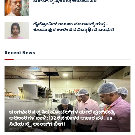
ಚೆಕ್​ಬೌನ್ಸ್​ ಪ್ರಕರಣ; ಆರೋಪಿ ಸೆರೆ
ಹೈಡ್ರೋವಿಡ್ ಗಾಂಜಾ ಮಾರಾಟಕ್ಕೆ ಯತ್ನ –
ಕುಂದಾಪುರ ಕಾಲೇಜಿನ ವಿದ್ಯಾರ್ಥಿನಿ ಬಂಧನ!
Recent News
ಬೆಂಗಳೂರಿನ ಪ್ರಸಿದ್ದ ಹೋಟೆಲ್‌ಗಳ ಮೇಲೆ ಫುಡ್‌ಸೇಫ್ಟಿ
ಅಧಿಕಾರಿಗಳ ದಾಳಿ : 132 ಕೆಜಿ ಕೊಳೆತ ಆಹಾರ ವಶ.. UB
ಸಿಟಿಯ ಸ್ಕೈ ಲಾಂಜ್‌ಗೆ ಬೀಗ!