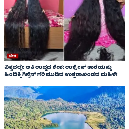
ದೇಶ
ವಿಶ್ವದಲ್ಲೇ ಅತಿ ಉದ್ದದ ಕೇಶ: ಉಕ್ರೇನ್ ತಾರೆಯನ್ನು
ಹಿಂದಿಕ್ಕಿ ಗಿನ್ನೆಸ್ ಗರಿ ಮುಡಿದ ಉತ್ತರಾಖಂಡದ ಮಹಿಳೆ!