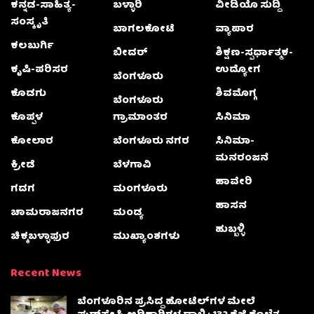
ಕನ್ನಡ-ಸಾಹಿತ್ಯ-
ಬಳ್ಳಾರಿ
ವೀಡಿಯೊ ಸುದ್ದಿ
ಸಂಸ್ಕೃತಿ
ಬಾಗಲಕೋಟೆ
ವ್ಯಾಪಾರ
ಕಲಬುರ್ಗಿ
ಬೀದರ್
ಶಿಕ್ಷಣ-ಸ್ಪರ್ಧಾತ್ಮಕ-
ಕೃಷಿ-ಪರಿಸರ
ಉದ್ಯೋಗ
ಬೆಂಗಳೂರು
ಕೊಡಗು
ಶಿವಮೊಗ್ಗ
ಬೆಂಗಳೂರು
ಕೊಪ್ಪಳ
ಗ್ರಾಮಾಂತರ
ಸಿನಿಮಾ
ಕೋಲಾರ
ಬೆಂಗಳೂರು ನಗರ
ಸಿನಿಮಾ-
ಮನರಂಜನೆ
ಕ್ರೀಡೆ
ಬೆಳಗಾವಿ
ಹಾವೇರಿ
ಗದಗ
ಮಂಗಳೂರು
ಹಾಸನ
ಚಾಮರಾಜನಗರ
ಮಂಡ್ಯ
ಹುಬ್ಬಳ್ಳಿ
ಚಿಕ್ಕಬಳ್ಳಾಫುರ
ಮುಖ್ಯಾಂಶಗಳು
Recent News
ಬೆಂಗಳೂರಿನ ಪ್ರಸಿದ್ದ ಹೋಟೆಲ್‌ಗಳ ಮೇಲೆ