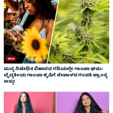
ದೇಶ
ಮದ್ಯ ನಿಷೇಧಿತ ಬಿಹಾರದ ಗಡಿಯಲ್ಲೇ ಗಾಂಜಾ ಘಮ:
ವೈದ್ಯಕೀಯ ಗಾಂಜಾ ಕೃಷಿಗೆ ನೇಪಾಳದ ಗಂಡಕಿ ಪ್ರಾಂತ್ಯ
ಅಸ್ತು!