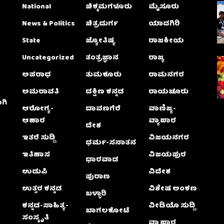
National
ಚಿಕ್ಕಮಗಳೂರು
ಮೈಸೂರು
News & Politics
ಚಿತ್ರದುರ್ಗ
ಯಾದಗಿರಿ
State
ಜ್ಯೋತಿಷ್ಯ
ರಾಜಕೀಯ
Uncategorized
ತಂತ್ರಜ್ಞಾನ
ರಾಜ್ಯ
ಅಪರಾಧ
ತುಮಕೂರು
ರಾಮನಗರ
ಅಮರಾವತಿ
ದಕ್ಷಿಣ ಕನ್ನಡ
ರಾಯಚೂರು
ಗಿ
ಆರೋಗ್ಯ-
ದಾವಣಗೆರೆ
ವಾಣಿಜ್ಯ-
ಆಹಾರ
ವ್ಯಾಪಾರ
ದೇಶ
ಇತರೆ ಸುದ್ದಿ
ವಿಜಯನಗರ
ಧರ್ಮ-ಸನಾತನ
ಇತಿಹಾಸ
ವಿಜಯಪುರ
ಧಾರವಾಡ
ಉಡುಪಿ
ವಿದೇಶ
ಪುರಾಣ
ಉತ್ತರ ಕನ್ನಡ
ವಿಶೇಷ ಅಂಕಣ
ಬಳ್ಳಾರಿ
ಕನ್ನಡ-ಸಾಹಿತ್ಯ-
ವೀಡಿಯೊ ಸುದ್ದಿ
ಬಾಗಲಕೋಟೆ
ಸಂಸ್ಕೃತಿ
ವ್ಯಾಪಾರ