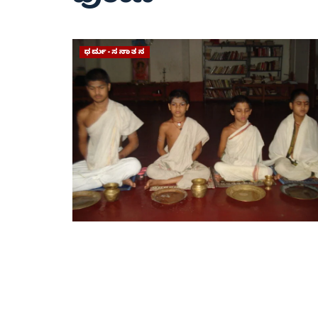
ಧರ್ಮ-ಸನಾತನ