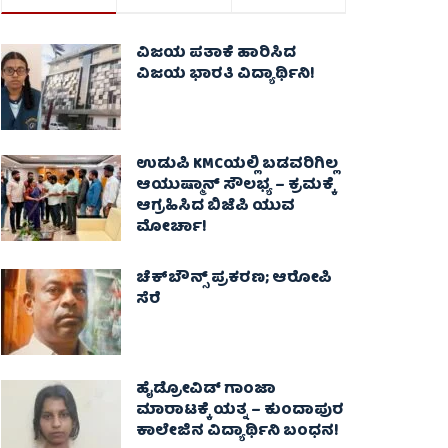
ವಿಜಯ ಪತಾಕೆ ಹಾರಿಸಿದ
ವಿಜಯ ಭಾರತಿ ವಿದ್ಯಾರ್ಥಿನಿ!
ಉಡುಪಿ KMCಯಲ್ಲಿ ಬಡವರಿಗಿಲ್ಲ
ಆಯುಷ್ಮಾನ್ ಸೌಲಭ್ಯ – ಕ್ರಮಕ್ಕೆ
ಆಗ್ರಹಿಸಿದ ಬಿಜೆಪಿ ಯುವ
ಮೋರ್ಚಾ!
ಚೆಕ್​ಬೌನ್ಸ್​ ಪ್ರಕರಣ; ಆರೋಪಿ
ಸೆರೆ
ಹೈಡ್ರೋವಿಡ್ ಗಾಂಜಾ
ಮಾರಾಟಕ್ಕೆ ಯತ್ನ – ಕುಂದಾಪುರ
ಕಾಲೇಜಿನ ವಿದ್ಯಾರ್ಥಿನಿ ಬಂಧನ!