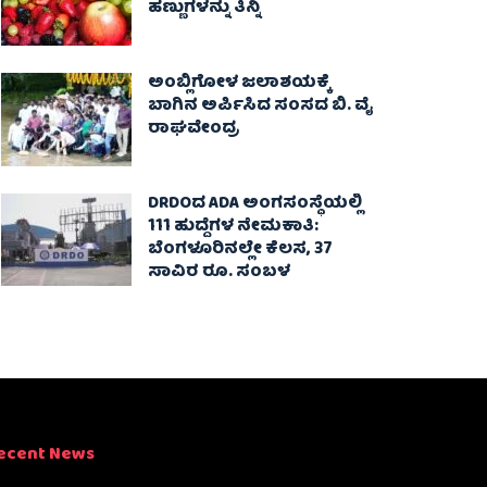
ಹಣ್ಣುಗಳನ್ನು ತಿನ್ನಿ
ಅಂಬ್ಲಿಗೋಳ ಜಲಾಶಯಕ್ಕೆ
ಬಾಗಿನ ಅರ್ಪಿಸಿದ ಸಂಸದ ಬಿ. ವೈ
ರಾಘವೇಂದ್ರ
DRDOದ ADA ಅಂಗಸಂಸ್ಥೆಯಲ್ಲಿ
111 ಹುದ್ದೆಗಳ ನೇಮಕಾತಿ:
ಬೆಂಗಳೂರಿನಲ್ಲೇ ಕೆಲಸ, 37
ಸಾವಿರ ರೂ. ಸಂಬಳ
ecent News