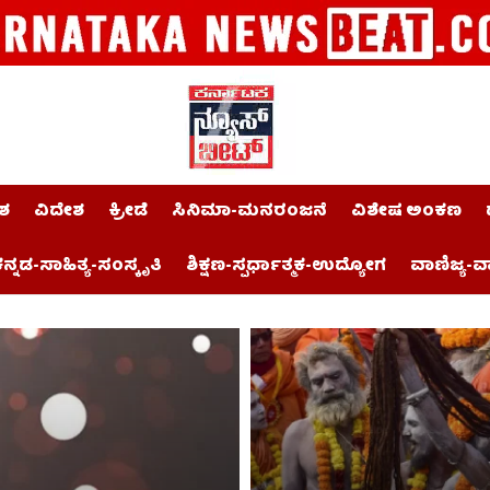
ಶ
ವಿದೇಶ
ಕ್ರೀಡೆ
ಸಿನಿಮಾ-ಮನರಂಜನೆ
ವಿಶೇಷ ಅಂಕಣ
ನ್ನಡ-ಸಾಹಿತ್ಯ-ಸಂಸ್ಕೃತಿ
ಶಿಕ್ಷಣ-ಸ್ಪರ್ಧಾತ್ಮಕ-ಉದ್ಯೋಗ
ವಾಣಿಜ್ಯ-ವ