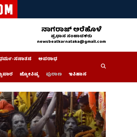
ನಾಗರಾಜ್ ಅರೆಹೊಳೆ
ಪ್ರಧಾನ ಸಂಪಾದಕರು
newsbeatkarnataka@gmail.com
ಧರ್ಮ-ಸನಾತನ
ಅಪರಾಧ
್ಯಾಪಾರ
ಜ್ಯೋತಿಷ್ಯ
ಪುರಾಣ
ಇತಿಹಾಸ