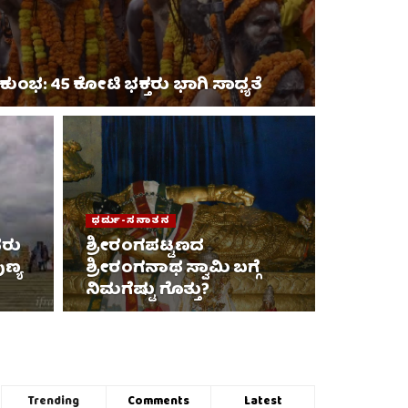
ುಂಭ: 45 ಕೋಟಿ ಭಕ್ತರು ಭಾಗಿ ಸಾಧ್ಯತೆ
ಧರ್ಮ-ಸನಾತನ
ರು
ಶ್ರೀರಂಗಪಟ್ಟಣದ
ಣ್ಯ
ಶ್ರೀರಂಗನಾಥ ಸ್ವಾಮಿ ಬಗ್ಗೆ
ನಿಮಗೆಷ್ಟು ಗೊತ್ತು?
Trending
Comments
Latest