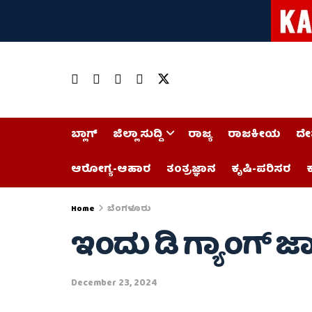
ಬ್ಲಾಗ್
ಜಿಲ್ಲಾ ಸುದ್ದಿ
ರಾಜ್ಯ
ರಾಜಕೀಯ
ದೇ
ಆರೋಗ್ಯ-ಆಹಾರ
ತಂತ್ರಜ್ಞಾನ
ಕೃಷಿ-ಪರಿಸರ
ಕ
Home
ಬೆಂಗಳೂರು
ಇಂದು ಡಿ ಗ್ಯಾಂಗ್ ಜ
December 23, 2024