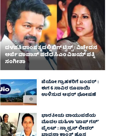
ದಳಪತಿ ದಾಂಪತ್ಯದಲ್ಲಿ ಬಿಗ್ ಟ್ವಿಸ್ಟ್ : ವಿಚ್ಛೇದನ
ಅರ್ಜಿ ವಾಪಾಸ್‌ ಪಡೆದ ಸಿಎಂ ವಿಜಯ್ ಪತ್ನಿ
ಸಂಗೀತಾ‌
ಜಿಯೋ ಗ್ರಾಹಕರಿಗೆ ಬಂಪರ್ :
ಈಗ 6 ಸಾವಿರ ರೂಪಾಯಿ
ಉಳಿಸುವ ಆಫರ್ ಘೋಷಣೆ
ಭಾರತೀಯ ವಾಯುಪಡೆಯ
ಮೊದಲ ಮಹಿಳಾ ‘ಟಾಪ್ ಗನ್’
ಪೈಲಟ್ : ಸ್ಕ್ವಾಡ್ರನ್ ಲೀಡರ್
ಭಾವನಾ ಕಾಂತ್ ಹೊಸ