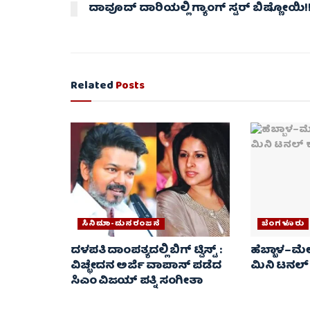
ದಾವೂದ್ ದಾರಿಯಲ್ಲಿ ಗ್ಯಾಂಗ್ ಸ್ಟರ್ ಬಿಷ್ಣೋಯಿ!
Related
Posts
ಸಿನಿಮಾ-ಮನರಂಜನೆ
ಬೆಂಗಳೂರು
ದಳಪತಿ ದಾಂಪತ್ಯದಲ್ಲಿ ಬಿಗ್ ಟ್ವಿಸ್ಟ್ :
ಹೆಬ್ಬಾಳ–ಮೇ
ವಿಚ್ಛೇದನ ಅರ್ಜಿ ವಾಪಾಸ್‌ ಪಡೆದ
ಮಿನಿ ಟನಲ್
ಸಿಎಂ ವಿಜಯ್ ಪತ್ನಿ ಸಂಗೀತಾ‌