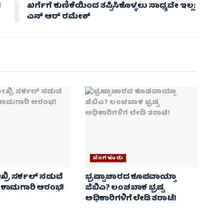
!
ಖರ್ಗೆಗೆ ಕುಣಿಕೆಯಿಂದ ತಪ್ಪಿಸಿಕೊಳ್ಳಲು ಸಾಧ್ಯವೇ ಇಲ್ಲ:
ಎನ್ ಆರ್ ರಮೇಶ್
ಬೆಂಗಳೂರು
ಖ್ರಿ ಸರ್ಕಲ್ ನಡುವೆ
ಭ್ರಷ್ಟಾಚಾರದ ಕೂಪವಾಯ್ತಾ
 ಕಾಮಗಾರಿ ಆರಂಭ!
ಜಿಬಿಎ? ಲಂಚಬಾಕ ಭ್ರಷ್ಟ
ಅಧಿಕಾರಿಗಳಿಗೆ ಲೇಡಿ ತರಾಟೆ!