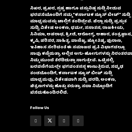
ನಿಖರ, ಪ್ರಖರ, ಸ್ಪಷ್ಟ ಹಾಗೂ ವಸ್ತುನಿಷ್ಠ ಸುದ್ದಿ ನೀಡುವ
ಭರವಸೆಯೊಂದಿಗೆ ನಮ್ಮ “ಕರ್ನಾಟಕ ನ್ಯೂಸ್ ಬೀಟ್” ಸುದ್ದಿ
ಮಾಧ್ಯಮವನ್ನು ಚಾಲ್ತಿಗೆ ತಂದಿದ್ದೇವೆ. ಜಿಲ್ಲಾ ಸುದ್ದಿ, ಪ್ರಸ್ತುತ
ಸುದ್ದಿ, ವಿಶೇಷ ಅಂಕಣ, ಧರ್ಮ, ಸನಾತನ, ರಾಜಕೀಯ,
ಸಿನಿಮಾ, ಅಪರಾಧ, ಕ್ರೀಡೆ, ಆರೋಗ್ಯ, ಆಹಾರ, ತಂತ್ರಜ್ಞಾನ,
ಕೃಷಿ, ಪರಿಸರ, ಸಾಹಿತ್ಯ, ವಾಣಿಜ್ಯ, ಜ್ಯೋತಿಷ್ಯ, ಪುರಾಣ,
ಇತಿಹಾಸ ಸೇರಿದಂತೆ ಈ ಸಮಾಜದ ಪ್ರತಿ ವಿಭಾಗದಲ್ಲೂ
ನಾವು ಕಣ್ಣಿಡುತ್ತಾ, ಅಲ್ಲಿನ ಆಗು-ಹೋಗುಗಳನ್ನು ನಿರಂತರವಾ
ನಿಮ್ಮ ಮುಂದೆ ತೆರೆದಿಡುತ್ತಾ ಸಾಗುತ್ತೇವೆ. ಒಟ್ಟಿನಲ್ಲಿ,
ಬರವಣಿಗೆಯಲ್ಲೇ ಭಗವಂತನನ್ನ ಕಾಣುತ್ತಿರುವ, ಸದೃಢ
ತಂಡದೊಂದಿಗೆ, ಕರ್ನಾಟಕ ನ್ಯೂಸ್ ಬೀಟ್ ಸುದ್ದಿ
ಮಾಧ್ಯಮವು, ವಿಶೇಷವಾಗಿ ಸುದ್ದಿ, ವರದಿ, ಅಂಕಣ,
ಚಿತ್ರಣಗಳನ್ನು ಹೊತ್ತು ತರುತ್ತಾ, ಸದಾ ನಿಮ್ಮೊಂದಿಗೆ
ಬೆಸೆದುಕೊಂಡಿರಲಿದೆ.
Follow Us