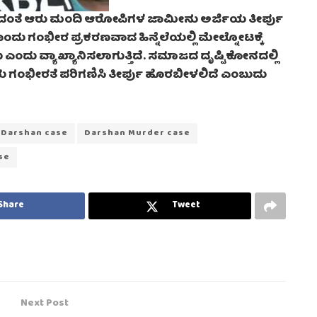
ರಿದಂತೆ ಆರು ಮಂದಿ ಆರೋಪಿಗಳ ಜಾಮೀನು ಅರ್ಜಿಯ ತೀರ್ಪು
ಂದು ಗಂಭೀರ ಪ್ರಕರಣವಾದ ಹಿನ್ನೆಲೆಯಲ್ಲಿ ಮೇಲ್ನೋಟಕ್ಕೆ
ಂದು ವ್ಯಾಖ್ಯಾನಿಸಲಾಗುತ್ತಿದೆ. ಸಮಾಜದ ದೃಷ್ಟಿಕೋನದಲ್ಲಿ
ಿತಿಯ ಗಂಭೀರತೆ ಪರಿಗಣಿಸಿ ತೀರ್ಪು ಹೊರಬೀಳಲಿದೆ ಎಂಬುದು
Darshan case
Darshan Murder case
se
Share
Tweet
Next Post