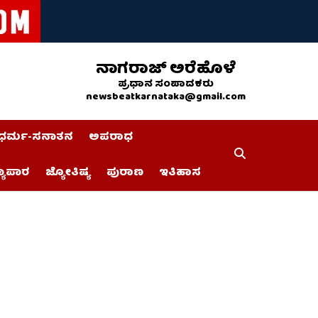
ನಾಗರಾಜ್ ಅರೆಹೊಳೆ
ಪ್ರಧಾನ ಸಂಪಾದಕರು
newsbeatkarnataka@gmail.com
ಧರ್ಮ-ಸನಾತನ
ಅಪರಾಧ
್ಯಾಪಾರ
ಜ್ಯೋತಿಷ್ಯ
ಪುರಾಣ
ಇತಿಹಾಸ