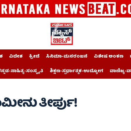
ಶ
ವಿದೇಶ
ಕ್ರೀಡೆ
ಸಿನಿಮಾ-ಮನರಂಜನೆ
ವಿಶೇಷ ಅಂಕಣ
ನ್ನಡ-ಸಾಹಿತ್ಯ-ಸಂಸ್ಕೃತಿ
ಶಿಕ್ಷಣ-ಸ್ಪರ್ಧಾತ್ಮಕ-ಉದ್ಯೋಗ
ವಾಣಿಜ್ಯ-ವ
ಾಮೀನು ತೀರ್ಪು!