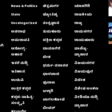
News & Politics
ಚಿತ್ರದುರ್ಗ
ಯಾದಗಿರಿ
State
ಜ್ಯೋತಿಷ್ಯ
ರಾಜಕೀಯ
Uncategorized
ತಂತ್ರಜ್ಞಾನ
ರಾಜ್ಯ
ಅಪರಾಧ
ತುಮಕೂರು
ರಾಮನಗರ
ಅಮರಾವತಿ
ದಕ್ಷಿಣ ಕನ್ನಡ
ರಾಯಚೂರು
ಗಿ
ಆರೋಗ್ಯ-
ದಾವಣಗೆರೆ
ವಾಣಿಜ್ಯ-
ಆಹಾರ
ವ್ಯಾಪಾರ
ದೇಶ
ಇತರೆ ಸುದ್ದಿ
ವಿಜಯನಗರ
ಧರ್ಮ-ಸನಾತನ
ಇತಿಹಾಸ
ವಿಜಯಪುರ
ಧಾರವಾಡ
ಉಡುಪಿ
ವಿದೇಶ
ಪುರಾಣ
ಉತ್ತರ ಕನ್ನಡ
ವಿಶೇಷ ಅಂಕಣ
ಬಳ್ಳಾರಿ
ಕನ್ನಡ-ಸಾಹಿತ್ಯ-
ವೀಡಿಯೊ ಸುದ್ದಿ
ಬಾಗಲಕೋಟೆ
ಸಂಸ್ಕೃತಿ
ವ್ಯಾಪಾರ
ಬೀದರ್
ಕಲಬುರ್ಗಿ