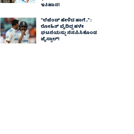
ಇತಿಹಾಸ!
“ಲೆಜೆಂಡ್ ಹೇಳಿದ ಹಾಗೆ..” :
ರೋಹಿತ್ ಬೈದಿದ್ದ ಹಳೇ
ಘಟನೆಯನ್ನು ನೆನಪಿಸಿಕೊಂಡ
ಜೈಸ್ವಾಲ್!