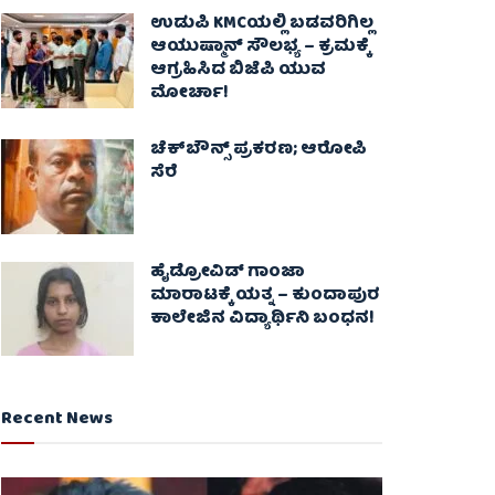
ಉಡುಪಿ KMCಯಲ್ಲಿ ಬಡವರಿಗಿಲ್ಲ
ಆಯುಷ್ಮಾನ್ ಸೌಲಭ್ಯ – ಕ್ರಮಕ್ಕೆ
ಆಗ್ರಹಿಸಿದ ಬಿಜೆಪಿ ಯುವ
ಮೋರ್ಚಾ!
ಚೆಕ್​ಬೌನ್ಸ್​ ಪ್ರಕರಣ; ಆರೋಪಿ
ಸೆರೆ
ಹೈಡ್ರೋವಿಡ್ ಗಾಂಜಾ
ಮಾರಾಟಕ್ಕೆ ಯತ್ನ – ಕುಂದಾಪುರ
ಕಾಲೇಜಿನ ವಿದ್ಯಾರ್ಥಿನಿ ಬಂಧನ!
Recent News