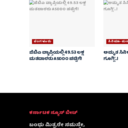
ಬೆಂಗಳೂರು
ಸಿನಿಮಾ-ಮ
ಜಿಬಿಎ ವ್ಯಾಪ್ತಿಯಲ್ಲಿ 49.53 ಲಕ್ಷ
ಅಮೃತ ಸಿನಿಕ್
ಮತದಾರರು ASDDO ಪಟ್ಟಿಗೆ!
ಗೂಗ್ಲಿ’..!
ಕರ್ನಾಟಕ ನ್ಯೂಸ್ ಬೀಟ್
ಬಂಧು ಮಿತ್ರರೇ ನಮಸ್ತೇ,