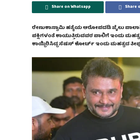
Share on Whatsapp
Share 
ರೇಣುಕಾಸ್ವಾಮಿ ಹತ್ಯೆಯ ಆರೋಪದಡಿ ಜೈಲು ಪಾಲಾಗಿರ
ಪಕ್ಷಿಗಳಂತೆ ಕಾಯುತ್ತಿರುವವರ ಪಾಲಿಗೆ ಇಂದು ಮಹತ
ಕಾಯ್ದಿರಿಸಿದ್ದ ಸೆಷನ್ ಕೋರ್ಟ್ ಇಂದು ಮಹತ್ವದ ತೀರ