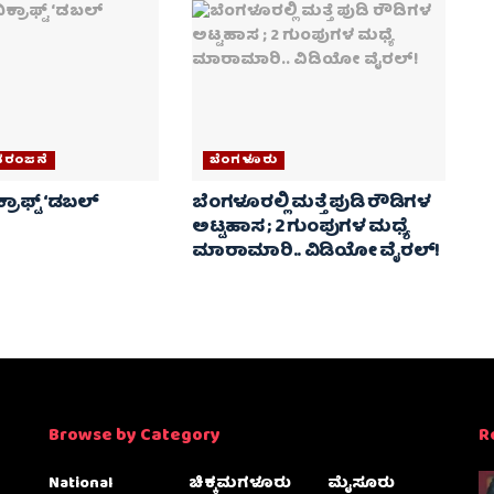
ನರಂಜನೆ
ಬೆಂಗಳೂರು
ರಾಫ್ಟ್ ‘ಡಬಲ್
ಬೆಂಗಳೂರಲ್ಲಿ ಮತ್ತೆ ಪುಡಿ ರೌಡಿಗಳ
ಅಟ್ಟಹಾಸ ; 2 ಗುಂಪುಗಳ ಮಧ್ಯೆ
ಮಾರಾಮಾರಿ.. ವಿಡಿಯೋ ವೈರಲ್‌!
Browse by Category
R
National
ಚಿಕ್ಕಮಗಳೂರು
ಮೈಸೂರು