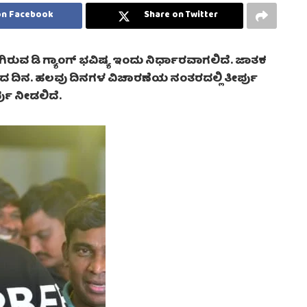
on Facebook
Share on Twitter
ುವ ಡಿ ಗ್ಯಾಂಗ್ ಭವಿಷ್ಯ ಇಂದು ನಿರ್ಧಾರವಾಗಲಿದೆ. ಜಾತಕ
್ವದ ದಿನ. ಹಲವು ದಿನಗಳ ವಿಚಾರಣೆಯ ನಂತರದಲ್ಲಿ ತೀರ್ಪು
್ಪು ನೀಡಲಿದೆ.