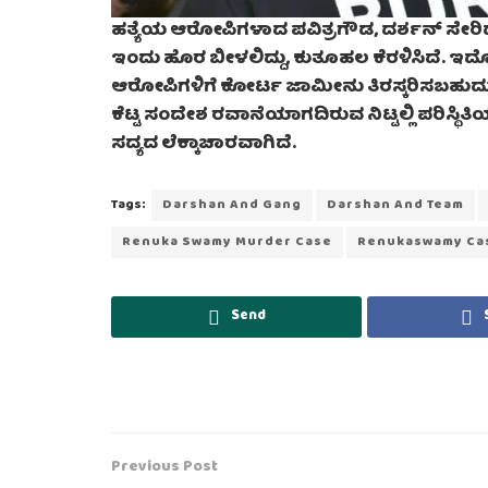
ಹತ್ಯೆಯ ಆರೋಪಿಗಳಾದ ಪವಿತ್ರಗೌಡ, ದರ್ಶನ್ ಸೇ
ಇಂದು ಹೊರ ಬೀಳಲಿದ್ದು, ಕುತೂಹಲ ಕೆರಳಿಸಿದೆ. ಇದೊ
ಆರೋಪಿಗಳಿಗೆ ಕೋರ್ಟ ಜಾಮೀನು ತಿರಸ್ಕರಿಸಬಹುದು ಎ
ಕೆಟ್ಟ ಸಂದೇಶ ರವಾನೆಯಾಗದಿರುವ ನಿಟ್ಟಲ್ಲಿ ಪರಿಸ್ಥ
ಸದ್ಯದ ಲೆಕ್ಕಾಚಾರವಾಗಿದೆ.
Tags:
Darshan And Gang
Darshan And Team
Renuka Swamy Murder Case
Renukaswamy Ca
Send
Previous Post