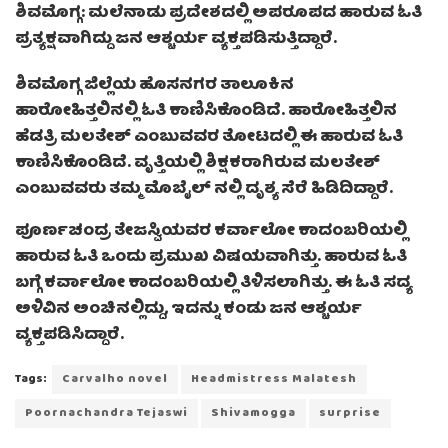
ಶಿವಮೊಗ್ಗ: ಮಲೆನಾಡು ಪ್ರದೇಶದಲ್ಲಿ ಅಪರೂಪದ ಹಾರುವ ಓತಿ
ಪ್ರತ್ಯಕ್ಷವಾಗಿದ್ದು ಜನ ಆಶ್ಚರ್ಯ ವ್ಯಕ್ತಪಡಿಸುತ್ತಿದ್ದಾರೆ.
ಶಿವಮೊಗ್ಗ ಜಿಲ್ಲೆಯ ಹೊಸನಗರ ತಾಲೂಕಿನ
ಹಾರೋಹಿತ್ತಲಿನಲ್ಲಿ ಓತಿ ಕಾಣಿಸಿಕೊಂಡಿದೆ. ಹಾರೋಹಿತ್ತಲಿನ
ಹೆಡತ್ರಿ ಮಲತೇಶ್ ಎಂಬುವವರ ತೋಟದಲ್ಲಿ ಈ ಹಾರುವ ಓತಿ
ಕಾಣಿಸಿಕೊಂಡಿದೆ. ವೃತ್ತಿಯಲ್ಲಿ ಶಿಕ್ಷಕರಾಗಿರುವ ಮಲತೇಶ್
ಎಂಬುವವರು ತಮ್ಮ ಮೊಬೈಲ್ ನಲ್ಲಿ ದೃಶ್ಯ ಸೆರೆ ಹಿಡಿದಿದ್ದಾರೆ.
ಪೂರ್ಣಚಂದ್ರ ತೇಜಸ್ವಿಯವರ ಕರ್ವಾಲೋ ಕಾದಂಬರಿಯಲ್ಲಿ
ಹಾರುವ ಓತಿ ಒಂದು ಪ್ರಮುಖ ವಿಷಯವಾಗಿತ್ತು. ಹಾರುವ ಓತಿ
ಬಗ್ಗೆ ಕರ್ವಾಲೋ ಕಾದಂಬರಿಯಲ್ಲಿ ತಿಳಿಸಲಾಗಿತ್ತು. ಈ ಓತಿ ಸದ್ಯ
ಅಳಿವಿನ ಅಂಚಿನಲ್ಲಿದ್ದು, ಇದನ್ನು ಕಂಡು ಜನ ಆಶ್ಚರ್ಯ
ವ್ಯಕ್ತಪಡಿಸಿದ್ದಾರೆ.
Tags:
Carvalho novel
Headmistress Malatesh
Poornachandra Tejaswi
Shivamogga
surprise