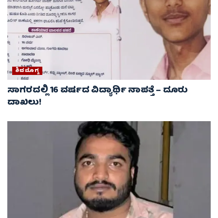
ಶಿವಮೊಗ್ಗ
ಸಾಗರದಲ್ಲಿ 16 ವರ್ಷದ ವಿದ್ಯಾರ್ಥಿ ನಾಪತ್ತೆ – ದೂರು
ದಾಖಲು!