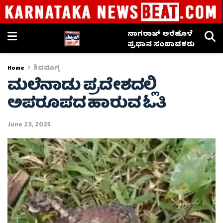
ನಾಗರಾಜ್ ಅರೆಹೊಳೆ
ಪ್ರಧಾನ ಸಂಪಾದಕರು
Home
ಶಿವಮೊಗ್ಗ
ಮಲೆನಾಡು ಪ್ರದೇಶದಲ್ಲಿ
ಅಪರೂಪದ ಹಾರುವ ಓತಿ
June 23, 2025