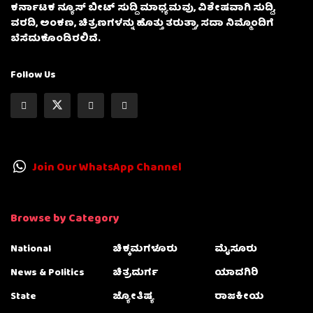
ಕರ್ನಾಟಕ ನ್ಯೂಸ್ ಬೀಟ್ ಸುದ್ದಿ ಮಾಧ್ಯಮವು, ವಿಶೇಷವಾಗಿ ಸುದ್ದಿ,
ವರದಿ, ಅಂಕಣ, ಚಿತ್ರಣಗಳನ್ನು ಹೊತ್ತು ತರುತ್ತಾ, ಸದಾ ನಿಮ್ಮೊಂದಿಗೆ
ಬೆಸೆದುಕೊಂಡಿರಲಿದೆ.
Follow Us
Join Our WhatsApp Channel
Browse by Category
National
ಚಿಕ್ಕಮಗಳೂರು
ಮೈಸೂರು
News & Politics
ಚಿತ್ರದುರ್ಗ
ಯಾದಗಿರಿ
State
ಜ್ಯೋತಿಷ್ಯ
ರಾಜಕೀಯ