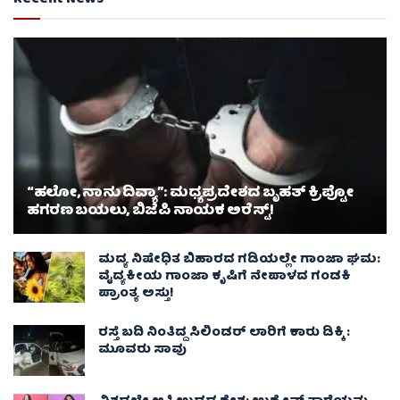
Recent News
“ಹಲೋ, ನಾನು ದಿವ್ಯಾ”: ಮಧ್ಯಪ್ರದೇಶದ ಬೃಹತ್ ಕ್ರಿಪ್ಟೋ
ಹಗರಣ ಬಯಲು, ಬಿಜೆಪಿ ನಾಯಕ ಅರೆಸ್ಟ್!
ಮದ್ಯ ನಿಷೇಧಿತ ಬಿಹಾರದ ಗಡಿಯಲ್ಲೇ ಗಾಂಜಾ ಘಮ:
ವೈದ್ಯಕೀಯ ಗಾಂಜಾ ಕೃಷಿಗೆ ನೇಪಾಳದ ಗಂಡಕಿ
ಪ್ರಾಂತ್ಯ ಅಸ್ತು!
ರಸ್ತೆ ಬದಿ ನಿಂತಿದ್ದ ಸಿಲಿಂಡರ್ ಲಾರಿಗೆ ಕಾರು ಡಿಕ್ಕಿ :
ಮೂವರು ಸಾವು