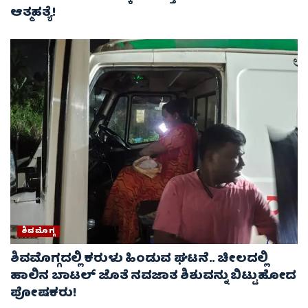
ಆತ್ಮಹತ್ಯೆ!
ಶಿವಮೊಗ್ಗ
ಶಿವಮೊಗ್ಗದಲ್ಲಿ ಕರುಳು ಹಿಂಡುವ ಘಟನೆ.. ಚೀಲದಲ್ಲಿ
ಹಾಲಿನ ಬಾಟಲ್​ ಜೊತೆ ನವಜಾತ ಶಿಶುವನ್ನು ಬಿಟ್ಟುಹೋದ
ಪೋಷಕರು!