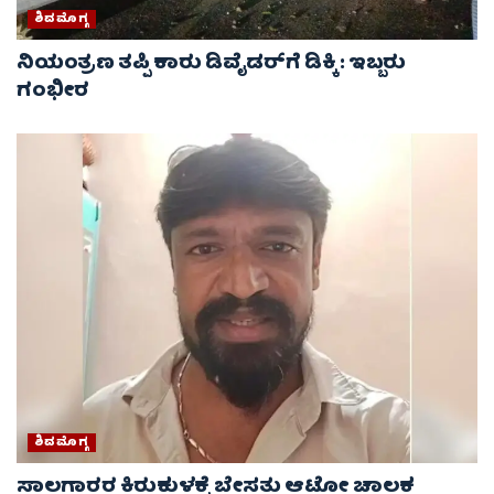
ಶಿವಮೊಗ್ಗ
ನಿಯಂತ್ರಣ ತಪ್ಪಿ ಕಾರು ಡಿವೈಡರ್‌ಗೆ ಡಿಕ್ಕಿ : ಇಬ್ಬರು
ಗಂಭೀರ
ಶಿವಮೊಗ್ಗ
ಸಾಲಗಾರರ ಕಿರುಕುಳಕ್ಕೆ ಬೇಸತ್ತು ಆಟೋ ಚಾಲಕ