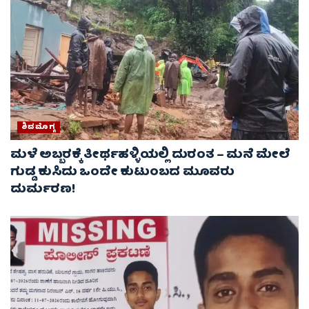
ಶಿವಮೊಗ್ಗ
ಮಳೆ ಅಬ್ಬರಕ್ಕೆ ತೀರ್ಥಹಳ್ಳಿಯಲ್ಲಿ ದುರಂತ – ಮನೆ ಮೇಲೆ
ಗುಡ್ಡ ಕುಸಿದು ಒಂದೇ ಕುಟುಂಬದ ಮೂವರು
ದುರ್ಮರಣ!