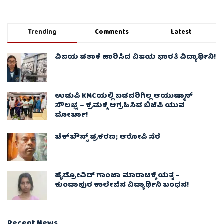
Trending
Comments
Latest
ವಿಜಯ ಪತಾಕೆ ಹಾರಿಸಿದ ವಿಜಯ ಭಾರತಿ ವಿದ್ಯಾರ್ಥಿನಿ!
ಉಡುಪಿ KMCಯಲ್ಲಿ ಬಡವರಿಗಿಲ್ಲ ಆಯುಷ್ಮಾನ್
ಸೌಲಭ್ಯ – ಕ್ರಮಕ್ಕೆ ಆಗ್ರಹಿಸಿದ ಬಿಜೆಪಿ ಯುವ
ಮೋರ್ಚಾ!
ಚೆಕ್​ಬೌನ್ಸ್​ ಪ್ರಕರಣ; ಆರೋಪಿ ಸೆರೆ
ಹೈಡ್ರೋವಿಡ್ ಗಾಂಜಾ ಮಾರಾಟಕ್ಕೆ ಯತ್ನ –
ಕುಂದಾಪುರ ಕಾಲೇಜಿನ ವಿದ್ಯಾರ್ಥಿನಿ ಬಂಧನ!