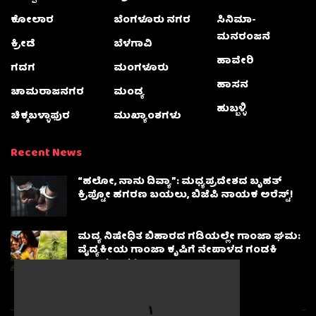
ಕೋಲಾರ
ಬೆಂಗಳೂರು ನಗರ
ಸಿನಿಮಾ-
ಮನರಂಜನೆ
ಕ್ರೀಡೆ
ಬೆಳಗಾವಿ
ಹಾವೇರಿ
ಗದಗ
ಮಂಗಳೂರು
ಹಾಸನ
ಚಾಮರಾಜನಗರ
ಮಂಡ್ಯ
ಹುಬ್ಬಳ್ಳಿ
ಚಿಕ್ಕಬಳ್ಳಾಫುರ
ಮುಖ್ಯಾಂಶಗಳು
Recent News
“ಹಲೋ, ನಾನು ದಿವ್ಯಾ”: ಮಧ್ಯಪ್ರದೇಶದ ಬೃಹತ್
ಕ್ರಿಪ್ಟೋ ಹಗರಣ ಬಯಲು, ಬಿಜೆಪಿ ನಾಯಕ ಅರೆಸ್ಟ್!
ಮದ್ಯ ನಿಷೇಧಿತ ಬಿಹಾರದ ಗಡಿಯಲ್ಲೇ ಗಾಂಜಾ ಘಮ:
ವೈದ್ಯಕೀಯ ಗಾಂಜಾ ಕೃಷಿಗೆ ನೇಪಾಳದ ಗಂಡಕಿ
ಪ್ರಾಂತ್ಯ ಅಸ್ತು!