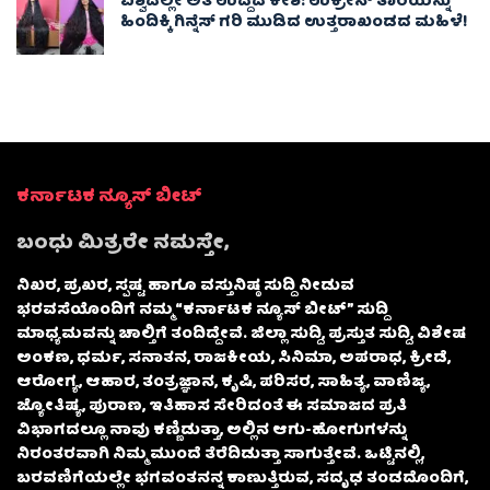
ವಿಶ್ವದಲ್ಲೇ ಅತಿ ಉದ್ದದ ಕೇಶ: ಉಕ್ರೇನ್ ತಾರೆಯನ್ನು
ಹಿಂದಿಕ್ಕಿ ಗಿನ್ನೆಸ್ ಗರಿ ಮುಡಿದ ಉತ್ತರಾಖಂಡದ ಮಹಿಳೆ!
ಕರ್ನಾಟಕ ನ್ಯೂಸ್ ಬೀಟ್
ಬಂಧು ಮಿತ್ರರೇ ನಮಸ್ತೇ,
ನಿಖರ, ಪ್ರಖರ, ಸ್ಪಷ್ಟ ಹಾಗೂ ವಸ್ತುನಿಷ್ಠ ಸುದ್ದಿ ನೀಡುವ
ಭರವಸೆಯೊಂದಿಗೆ ನಮ್ಮ “ಕರ್ನಾಟಕ ನ್ಯೂಸ್ ಬೀಟ್” ಸುದ್ದಿ
ಮಾಧ್ಯಮವನ್ನು ಚಾಲ್ತಿಗೆ ತಂದಿದ್ದೇವೆ. ಜಿಲ್ಲಾ ಸುದ್ದಿ, ಪ್ರಸ್ತುತ ಸುದ್ದಿ, ವಿಶೇಷ
ಅಂಕಣ, ಧರ್ಮ, ಸನಾತನ, ರಾಜಕೀಯ, ಸಿನಿಮಾ, ಅಪರಾಧ, ಕ್ರೀಡೆ,
ಆರೋಗ್ಯ, ಆಹಾರ, ತಂತ್ರಜ್ಞಾನ, ಕೃಷಿ, ಪರಿಸರ, ಸಾಹಿತ್ಯ, ವಾಣಿಜ್ಯ,
ಜ್ಯೋತಿಷ್ಯ, ಪುರಾಣ, ಇತಿಹಾಸ ಸೇರಿದಂತೆ ಈ ಸಮಾಜದ ಪ್ರತಿ
ವಿಭಾಗದಲ್ಲೂ ನಾವು ಕಣ್ಣಿಡುತ್ತಾ, ಅಲ್ಲಿನ ಆಗು-ಹೋಗುಗಳನ್ನು
ನಿರಂತರವಾಗಿ ನಿಮ್ಮ ಮುಂದೆ ತೆರೆದಿಡುತ್ತಾ ಸಾಗುತ್ತೇವೆ. ಒಟ್ಟಿನಲ್ಲಿ,
ಬರವಣಿಗೆಯಲ್ಲೇ ಭಗವಂತನನ್ನ ಕಾಣುತ್ತಿರುವ, ಸದೃಢ ತಂಡದೊಂದಿಗೆ,