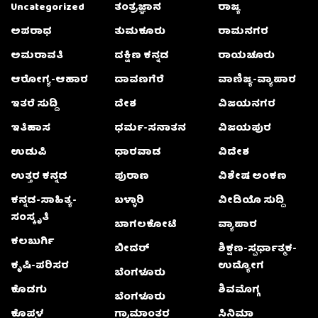
Uncategorized
ತಂತ್ರಜ್ಞಾನ
ರಾಜ್ಯ
ಅಪರಾಧ
ತುಮಕೂರು
ರಾಮನಗರ
ಅಮರಾವತಿ
ದಕ್ಷಿಣ ಕನ್ನಡ
ರಾಯಚೂರು
ಆರೋಗ್ಯ-ಆಹಾರ
ದಾವಣಗೆರೆ
ವಾಣಿಜ್ಯ-ವ್ಯಾಪಾರ
ಇತರೆ ಸುದ್ದಿ
ದೇಶ
ವಿಜಯನಗರ
ಇತಿಹಾಸ
ಧರ್ಮ-ಸನಾತನ
ವಿಜಯಪುರ
ಉಡುಪಿ
ಧಾರವಾಡ
ವಿದೇಶ
ಉತ್ತರ ಕನ್ನಡ
ಪುರಾಣ
ವಿಶೇಷ ಅಂಕಣ
ಕನ್ನಡ-ಸಾಹಿತ್ಯ-
ಬಳ್ಳಾರಿ
ವೀಡಿಯೊ ಸುದ್ದಿ
ಸಂಸ್ಕೃತಿ
ಬಾಗಲಕೋಟೆ
ವ್ಯಾಪಾರ
ಕಲಬುರ್ಗಿ
ಬೀದರ್
ಶಿಕ್ಷಣ-ಸ್ಪರ್ಧಾತ್ಮಕ-
ಕೃಷಿ-ಪರಿಸರ
ಉದ್ಯೋಗ
ಬೆಂಗಳೂರು
ಕೊಡಗು
ಶಿವಮೊಗ್ಗ
ಬೆಂಗಳೂರು
ಕೊಪ್ಪಳ
ಗ್ರಾಮಾಂತರ
ಸಿನಿಮಾ