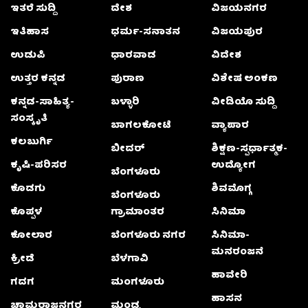
ಇತರೆ ಸುದ್ದಿ
ದೇಶ
ವಿಜಯನಗರ
ಇತಿಹಾಸ
ಧರ್ಮ-ಸನಾತನ
ವಿಜಯಪುರ
ಉಡುಪಿ
ಧಾರವಾಡ
ವಿದೇಶ
ಉತ್ತರ ಕನ್ನಡ
ಪುರಾಣ
ವಿಶೇಷ ಅಂಕಣ
ಕನ್ನಡ-ಸಾಹಿತ್ಯ-
ಬಳ್ಳಾರಿ
ವೀಡಿಯೊ ಸುದ್ದಿ
ಸಂಸ್ಕೃತಿ
ಬಾಗಲಕೋಟೆ
ವ್ಯಾಪಾರ
ಕಲಬುರ್ಗಿ
ಬೀದರ್
ಶಿಕ್ಷಣ-ಸ್ಪರ್ಧಾತ್ಮಕ-
ಕೃಷಿ-ಪರಿಸರ
ಉದ್ಯೋಗ
ಬೆಂಗಳೂರು
ಕೊಡಗು
ಶಿವಮೊಗ್ಗ
ಬೆಂಗಳೂರು
ಕೊಪ್ಪಳ
ಗ್ರಾಮಾಂತರ
ಸಿನಿಮಾ
ಕೋಲಾರ
ಬೆಂಗಳೂರು ನಗರ
ಸಿನಿಮಾ-
ಮನರಂಜನೆ
ಕ್ರೀಡೆ
ಬೆಳಗಾವಿ
ಹಾವೇರಿ
ಗದಗ
ಮಂಗಳೂರು
ಹಾಸನ
ಚಾಮರಾಜನಗರ
ಮಂಡ್ಯ