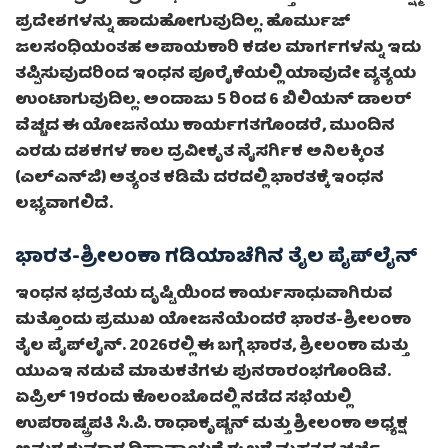
ಪ್ರದೇಶಗಳನ್ನು ಹಾದುಹೋಗುವುದಿಲ್ಲ. ಹೊರ್ಮುಜ್
ಜಲಸಂಧಿಯಂತಹ ಅಪಾಯಕಾರಿ ಕಡಲ ಮಾರ್ಗಗಳನ್ನು ಇದು
ತಪ್ಪಿಸುವುದರಿಂದ ಇಂಧನ ಪೂರೈಕೆಯಲ್ಲಿ ಯಾವುದೇ ವ್ಯತ್ಯಯ
ಉಂಟಾಗುವುದಿಲ್ಲ. ಅಂದಾಜು 5 ರಿಂದ 6 ಬಿಲಿಯನ್ ಡಾಲರ್
ವೆಚ್ಚದ ಈ ಯೋಜನೆಯು ಕಾರ್ಯಗತಗೊಂಡರೆ, ಮುಂದಿನ
ಎರಡು ದಶಕಗಳ ಕಾಲ ದ್ರವೀಕೃತ ನೈಸರ್ಗಿಕ ಅನಿಲಕ್ಕಿಂತ
(ಎಲ್‌ಎನ್‌ಜಿ) ಅತ್ಯಂತ ಕಡಿಮೆ ದರದಲ್ಲಿ ಭಾರತಕ್ಕೆ ಇಂಧನ
ಲಭ್ಯವಾಗಲಿದೆ.
ಭಾರತ-ಶ್ರೀಲಂಕಾ ಗಡಿಯಾಚೆಗಿನ ತೈಲ ಪೈಪ್‌ಲೈನ್
ಇಂಧನ ಭದ್ರತೆಯ ದೃಷ್ಟಿಯಿಂದ ಕಾರ್ಯಸಾಧುವಾಗಿರುವ
ಮತ್ತೊಂದು ಪ್ರಮುಖ ಯೋಜನೆಯೆಂದರೆ ಭಾರತ-ಶ್ರೀಲಂಕಾ
ತೈಲ ಪೈಪ್‌ಲೈನ್. 2026ರಲ್ಲಿ ಈ ಬಗ್ಗೆ ಭಾರತ, ಶ್ರೀಲಂಕಾ ಮತ್ತು
ಯುಎಇ ನಡುವೆ ಮಾತುಕತೆಗಳು ಪುನರಾರಂಭಗೊಂಡಿವೆ.
ಏಪ್ರಿಲ್ 19ರಂದು ಕೊಲಂಬೊದಲ್ಲಿ ನಡೆದ ಸಭೆಯಲ್ಲಿ
ಉಪರಾಷ್ಟ್ರಪತಿ ಸಿ.ಪಿ. ರಾಧಾಕೃಷ್ಣನ್ ಮತ್ತು ಶ್ರೀಲಂಕಾ ಅಧ್ಯಕ್ಷ