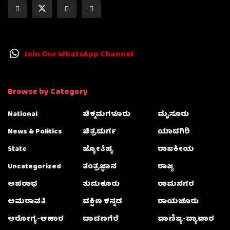
Join Our WhatsApp Channel
Browse by Category
National
ಚಿಕ್ಕಮಗಳೂರು
ಮೈಸೂರು
News & Politics
ಚಿತ್ರದುರ್ಗ
ಯಾದಗಿರಿ
State
ಜ್ಯೋತಿಷ್ಯ
ರಾಜಕೀಯ
Uncategorized
ತಂತ್ರಜ್ಞಾನ
ರಾಜ್ಯ
ಅಪರಾಧ
ತುಮಕೂರು
ರಾಮನಗರ
ಅಮರಾವತಿ
ದಕ್ಷಿಣ ಕನ್ನಡ
ರಾಯಚೂರು
ಆರೋಗ್ಯ-ಆಹಾರ
ದಾವಣಗೆರೆ
ವಾಣಿಜ್ಯ-ವ್ಯಾಪಾರ