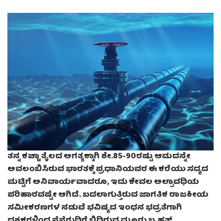
ತನ್ನ ಕಚ್ಚಾ ತೈಲದ ಅಗತ್ಯಕ್ಕಾಗಿ ಶೇ.85-90ರಷ್ಟು ಆಮದನ್ನೇ
ಅವಲಂಬಿಸಿರುವ ಭಾರತಕ್ಕೆ ಪ್ರಧಾನಿಯವರ ಈ ಕರೆಯು ಸದ್ಯದ
ಮಟ್ಟಿಗೆ ಅನಿವಾರ್ಯವಾದರೂ, ಇದು ಕೇವಲ ಅಲ್ಪಾವಧಿಯ
ಪರಿಹಾರವಷ್ಟೇ ಆಗಿದೆ. ಬದಲಾಗುತ್ತಿರುವ ಜಾಗತಿಕ ರಾಜಕೀಯ
ಸಮೀಕರಣಗಳ ನಡುವೆ ಭವಿಷ್ಯದ ಇಂಧನ ಭದ್ರತೆಗಾಗಿ