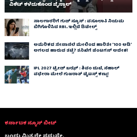
ವಿಕೆಟ್ ಕಳೆದುಕೊಂಡ ಜೈಸ್ವಾಲ್
ಸಾಲಗಾರರಿಗೆ ಗುಡ್ ನ್ಯೂಸ್ : ವಸೂಲಾತಿ ನಿಯಮ
ಬಿಗಿಗೊಳಿಸಿದ RBI..ಇಲ್ಲಿದೆ ಡಿಟೇಲ್ಸ್
ಅಮೆರಿಕದ ಸೇನಾನೆಲೆ ಮೇಲಿಂದ ಹಾರಿತೇ ‘100 ಅಡಿ’
ಅಗಲದ ಹಾರುವ ತಟ್ಟೆ? ತನಿಖೆಗೆ ಪೆಂಟಗನ್ ಆದೇಶ!
IPL 2027 ಟ್ರೇಡ್‌ ಬಝ್ : ಶಿವಂ ದುಬೆ, ನೆಹಾಲ್
ವಧೇರಾ ಮೇಲೆ ಗುಜರಾತ್ ಟೈಟನ್ಸ್ ಕಣ್ಣು!
ಕರ್ನಾಟಕ ನ್ಯೂಸ್ ಬೀಟ್
ಬಂಧು ಮಿತ್ರರೇ ನಮಸ್ತೇ,