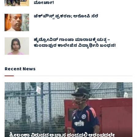
ಮೋರ್ಚಾ!
ಚೆಕ್​ಬೌನ್ಸ್​ ಪ್ರಕರಣ; ಆರೋಪಿ ಸೆರೆ
ಹೈಡ್ರೋವಿಡ್ ಗಾಂಜಾ ಮಾರಾಟಕ್ಕೆ ಯತ್ನ –
ಕುಂದಾಪುರ ಕಾಲೇಜಿನ ವಿದ್ಯಾರ್ಥಿನಿ ಬಂಧನ!
Recent News
ಶ್ರೀಲಂಕಾ ವಿರುದ್ಧದ ಅಭ್ಯಾಸ ಪಂದ್ಯದಲ್ಲಿ ಆರಂಭದಲ್ಲೇ