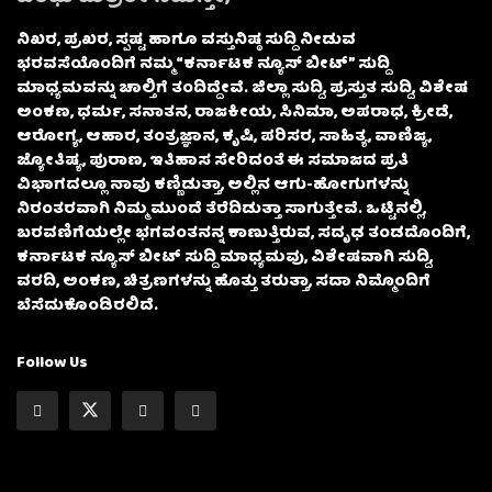
ನಿಖರ, ಪ್ರಖರ, ಸ್ಪಷ್ಟ ಹಾಗೂ ವಸ್ತುನಿಷ್ಠ ಸುದ್ದಿ ನೀಡುವ
ಭರವಸೆಯೊಂದಿಗೆ ನಮ್ಮ “ಕರ್ನಾಟಕ ನ್ಯೂಸ್ ಬೀಟ್” ಸುದ್ದಿ
ಮಾಧ್ಯಮವನ್ನು ಚಾಲ್ತಿಗೆ ತಂದಿದ್ದೇವೆ. ಜಿಲ್ಲಾ ಸುದ್ದಿ, ಪ್ರಸ್ತುತ ಸುದ್ದಿ, ವಿಶೇಷ
ಅಂಕಣ, ಧರ್ಮ, ಸನಾತನ, ರಾಜಕೀಯ, ಸಿನಿಮಾ, ಅಪರಾಧ, ಕ್ರೀಡೆ,
ಆರೋಗ್ಯ, ಆಹಾರ, ತಂತ್ರಜ್ಞಾನ, ಕೃಷಿ, ಪರಿಸರ, ಸಾಹಿತ್ಯ, ವಾಣಿಜ್ಯ,
ಜ್ಯೋತಿಷ್ಯ, ಪುರಾಣ, ಇತಿಹಾಸ ಸೇರಿದಂತೆ ಈ ಸಮಾಜದ ಪ್ರತಿ
ವಿಭಾಗದಲ್ಲೂ ನಾವು ಕಣ್ಣಿಡುತ್ತಾ, ಅಲ್ಲಿನ ಆಗು-ಹೋಗುಗಳನ್ನು
ನಿರಂತರವಾಗಿ ನಿಮ್ಮ ಮುಂದೆ ತೆರೆದಿಡುತ್ತಾ ಸಾಗುತ್ತೇವೆ. ಒಟ್ಟಿನಲ್ಲಿ,
ಬರವಣಿಗೆಯಲ್ಲೇ ಭಗವಂತನನ್ನ ಕಾಣುತ್ತಿರುವ, ಸದೃಢ ತಂಡದೊಂದಿಗೆ,
ಕರ್ನಾಟಕ ನ್ಯೂಸ್ ಬೀಟ್ ಸುದ್ದಿ ಮಾಧ್ಯಮವು, ವಿಶೇಷವಾಗಿ ಸುದ್ದಿ,
ವರದಿ, ಅಂಕಣ, ಚಿತ್ರಣಗಳನ್ನು ಹೊತ್ತು ತರುತ್ತಾ, ಸದಾ ನಿಮ್ಮೊಂದಿಗೆ
ಬೆಸೆದುಕೊಂಡಿರಲಿದೆ.
Follow Us