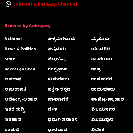
Join Our WhatsApp Channel
Browse by Category
National
ಚಿಕ್ಕಮಗಳೂರು
ಮೈಸೂರು
News & Politics
ಚಿತ್ರದುರ್ಗ
ಯಾದಗಿರಿ
State
ಜ್ಯೋತಿಷ್ಯ
ರಾಜಕೀಯ
Uncategorized
ತಂತ್ರಜ್ಞಾನ
ರಾಜ್ಯ
ಅಪರಾಧ
ತುಮಕೂರು
ರಾಮನಗರ
ಅಮರಾವತಿ
ದಕ್ಷಿಣ ಕನ್ನಡ
ರಾಯಚೂರು
ಆರೋಗ್ಯ-ಆಹಾರ
ದಾವಣಗೆರೆ
ವಾಣಿಜ್ಯ-ವ್ಯಾಪಾರ
ಇತರೆ ಸುದ್ದಿ
ದೇಶ
ವಿಜಯನಗರ
ಇತಿಹಾಸ
ಧರ್ಮ-ಸನಾತನ
ವಿಜಯಪುರ
ಉಡುಪಿ
ಧಾರವಾಡ
ವಿದೇಶ