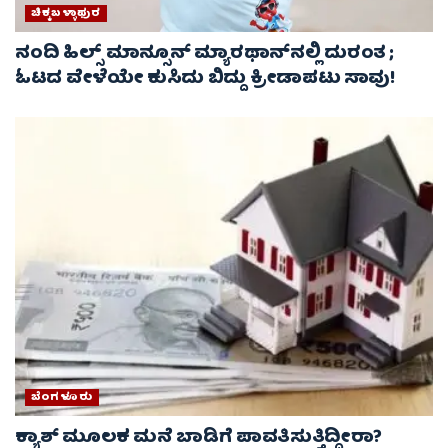
ಚಿಕ್ಕಬಳ್ಳಾಫುರ
ನಂದಿ ಹಿಲ್ಸ್ ಮಾನ್ಸೂನ್ ಮ್ಯಾರಥಾನ್‌ನಲ್ಲಿ ದುರಂತ ;
ಓಟದ ವೇಳೆಯೇ ಕುಸಿದು ಬಿದ್ದು ಕ್ರೀಡಾಪಟು ಸಾವು!
ಬೆಂಗಳೂರು
ಕ್ಯಾಶ್ ಮೂಲಕ ಮನೆ ಬಾಡಿಗೆ ಪಾವತಿಸುತ್ತಿದ್ದೀರಾ?