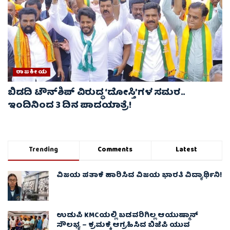
ರಾಜಕೀಯ
ಬಿಡದಿ ಟೌನ್‌ಶಿಪ್ ವಿರುದ್ಧ ‘ದೋಸ್ತಿ’ಗಳ ಸಮರ..
ಇಂದಿನಿಂದ 3 ದಿನ ಪಾದಯಾತ್ರೆ!
Trending
Comments
Latest
ವಿಜಯ ಪತಾಕೆ ಹಾರಿಸಿದ ವಿಜಯ ಭಾರತಿ ವಿದ್ಯಾರ್ಥಿನಿ!
ಉಡುಪಿ KMCಯಲ್ಲಿ ಬಡವರಿಗಿಲ್ಲ ಆಯುಷ್ಮಾನ್
ಸೌಲಭ್ಯ – ಕ್ರಮಕ್ಕೆ ಆಗ್ರಹಿಸಿದ ಬಿಜೆಪಿ ಯುವ