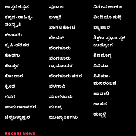
ಉತ್ತರ ಕನ್ನಡ
ಪುರಾಣ
ವಿಶೇಷ ಅಂಕಣ
ಕನ್ನಡ-ಸಾಹಿತ್ಯ-
ಬಳ್ಳಾರಿ
ವೀಡಿಯೊ ಸುದ್ದಿ
ಸಂಸ್ಕೃತಿ
ಬಾಗಲಕೋಟೆ
ವ್ಯಾಪಾರ
ಕಲಬುರ್ಗಿ
ಬೀದರ್
ಶಿಕ್ಷಣ-ಸ್ಪರ್ಧಾತ್ಮಕ-
ಕೃಷಿ-ಪರಿಸರ
ಉದ್ಯೋಗ
ಬೆಂಗಳೂರು
ಕೊಡಗು
ಶಿವಮೊಗ್ಗ
ಬೆಂಗಳೂರು
ಕೊಪ್ಪಳ
ಗ್ರಾಮಾಂತರ
ಸಿನಿಮಾ
ಕೋಲಾರ
ಬೆಂಗಳೂರು ನಗರ
ಸಿನಿಮಾ-
ಮನರಂಜನೆ
ಕ್ರೀಡೆ
ಬೆಳಗಾವಿ
ಹಾವೇರಿ
ಗದಗ
ಮಂಗಳೂರು
ಹಾಸನ
ಚಾಮರಾಜನಗರ
ಮಂಡ್ಯ
ಹುಬ್ಬಳ್ಳಿ
ಚಿಕ್ಕಬಳ್ಳಾಫುರ
ಮುಖ್ಯಾಂಶಗಳು
Recent News