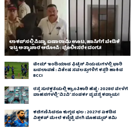
ಲಾಕಪ್‌ನಲ್ಲಿ ಪಿಜ್ಜಾ, ಐಷಾರಾಮಿ ಊಟ, ಹಾಸಿಗೆಗೆ ಬೇಡಿಕೆ
ಇಟ್ಟ ಅತ್ಯಾಚಾರ ಆರೋಪಿ : ಪೊಲೀಸರೇ ದಂಗು!
ಟೀಮ್ ಇಂಡಿಯಾದ ಫಿಟ್ನೆಸ್ ನಿಯಮಗಳಲ್ಲಿ ಭಾರಿ
ಬದಲಾವಣೆ : ವಿಶೇಷ ಸವಲತ್ತುಗಳಿಗೆ ಕತ್ತರಿ ಹಾಕಿದ
BCCI
ರಸ್ತೆ ಸುರಕ್ಷತೆಯಲ್ಲಿ ಕ್ರಾಂತಿಕಾರಿ ಹೆಜ್ಜೆ : 2028ರ ವೇಳೆಗೆ
ವಾಹನಗಳಲ್ಲಿ ‘ವಿ2ವಿ’ ಸಂಪರ್ಕ ವ್ಯವಸ್ಥೆ ಕಡ್ಡಾಯ!
ಕಡೆಗಣಿಸಿದರೂ ಕುಗ್ಗದ ಛಲ : 2027ರ ಏಕದಿನ
ವಿಶ್ವಕಪ್‌ ಮೇಲೆ ಕಣ್ಣಿಟ್ಟಿ ವೇಗಿ ಮೊಹಮ್ಮದ್ ಶಮಿ