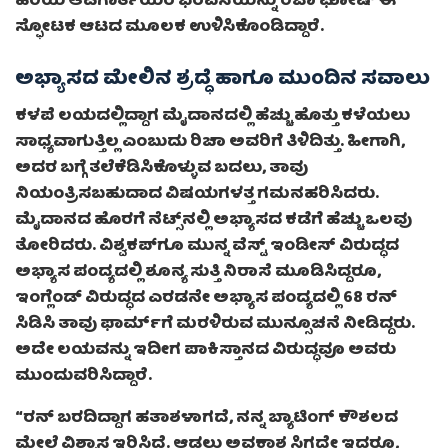
ಹಿರಿಯ ಆಟಗಾರ್ತಿಯರ ಭರವಸೆಯನ್ನು ರಿಚಾ ಘೋಷ್ ಈ
ಸ್ಫೋಟಕ ಆಟದ ಮೂಲಕ ಉಳಿಸಿಕೊಂಡಿದ್ದಾರೆ.
ಅಭ್ಯಾಸದ ಮೇಲಿನ ಶ್ರದ್ಧೆ ಹಾಗೂ ಮುಂದಿನ ಸವಾಲು
ಕಳಪೆ ಲಯದಲ್ಲಿದ್ದಾಗ ಮೈದಾನದಲ್ಲಿ ಹೆಚ್ಚು ಹೊತ್ತು ಕಳೆಯಲು
ಸಾಧ್ಯವಾಗುತ್ತಿಲ್ಲ ಎಂಬುದು ರಿಚಾ ಅವರಿಗೆ ತಿಳಿದಿತ್ತು. ಹೀಗಾಗಿ,
ಅದರ ಬಗ್ಗೆ ತಲೆಕೆಡಿಸಿಕೊಳ್ಳುವ ಬದಲು, ತಾವು
ನಿಯಂತ್ರಿಸಬಹುದಾದ ವಿಷಯಗಳತ್ತ ಗಮನಹರಿಸಿದರು.
ಮೈದಾನದ ಹೊರಗೆ ನೆಟ್ಸ್‌ನಲ್ಲಿ ಅಭ್ಯಾಸದ ಕಡೆಗೆ ಹೆಚ್ಚು ಒಲವು
ತೋರಿದರು. ವಿಶ್ವಕಪ್‌ಗೂ ಮುನ್ನ ವೆಸ್ಟ್ ಇಂಡೀಸ್ ವಿರುದ್ಧದ
ಅಭ್ಯಾಸ ಪಂದ್ಯದಲ್ಲಿ ಶೂನ್ಯ ಸುತ್ತಿ ನಿರಾಸೆ ಮೂಡಿಸಿದ್ದರೂ,
ಇಂಗ್ಲೆಂಡ್ ವಿರುದ್ಧದ ಎರಡನೇ ಅಭ್ಯಾಸ ಪಂದ್ಯದಲ್ಲಿ 68 ರನ್
ಸಿಡಿಸಿ ತಾವು ಫಾರ್ಮ್‌ಗೆ ಮರಳಿರುವ ಮುನ್ಸೂಚನೆ ನೀಡಿದ್ದರು.
ಅದೇ ಲಯವನ್ನು ಇದೀಗ ಪಾಕಿಸ್ತಾನದ ವಿರುದ್ಧವೂ ಅವರು
ಮುಂದುವರಿಸಿದ್ದಾರೆ.
“ರನ್ ಬರದಿದ್ದಾಗ ಹತಾಶಳಾಗದೆ, ನನ್ನ ಬ್ಯಾಟಿಂಗ್ ಕೌಶಲದ
ಮೇಲೆ ವಿಶ್ವಾಸ ಇರಿಸಿದ್ದೆ. ಆಡಲು ಅವಕಾಶ ಸಿಗದೇ ಇದ್ದರೂ,