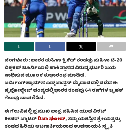
ಬೆಂಗಳೂರು :
ಭಾರತ ಮಹಿಳಾ ಕ್ರಿಕೆಟ್ ತಂಡವು ಮಹಿಳಾ ಟಿ-20
ವಿಶ್ವಕಪ್ ಟೂರ್ನಿಯಲ್ಲಿ ಪಾಕಿಸ್ತಾನದ ವಿರುದ್ಧ ಭರ್ಜರಿ ಜಯ
ಸಾಧಿಸುವ ಮೂಲಕ ಶುಭಾರಂಭ ಮಾಡಿದೆ.
ಬರ್ಮಿಂಗ್‌ಹ್ಯಾಮ್‌ನ ಎಡ್ಜ್‌ಬಾಸ್ಟನ್ ಮೈದಾನದಲ್ಲಿ ನಡೆದ ಈ
ಹೈವೋಲ್ಟೇಜ್ ಪಂದ್ಯದಲ್ಲಿ ಭಾರತ ತಂಡವು 64 ರನ್‌ಗಳ ಬೃಹತ್
ಗೆಲುವು ದಾಖಲಿಸಿದೆ.
ಈ ಗೆಲುವಿನಲ್ಲಿ ಪ್ರಮುಖ ಪಾತ್ರ ವಹಿಸಿದ ಯುವ ವಿಕೆಟ್
ಕೀಪರ್ ಬ್ಯಾಟರ್
ರಿಚಾ ಘೋಷ್
, ತಮ್ಮ ಯಶಸ್ಸಿನ ಶ್ರೇಯಸ್ಸನ್ನು
ತಂಡದ ಹಿರಿಯ ಆಟಗಾರ್ತಿಯರಾದ ಉಪನಾಯಕಿ ಸ್ಮೃತಿ