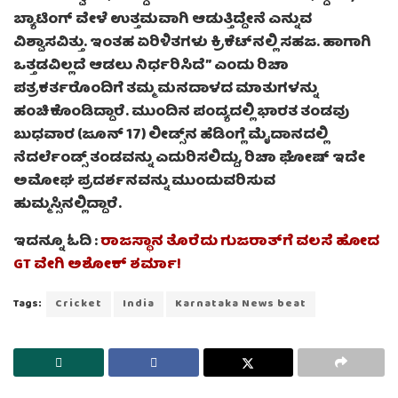
ಬ್ಯಾಟಿಂಗ್ ವೇಳೆ ಉತ್ತಮವಾಗಿ ಆಡುತ್ತಿದ್ದೇನೆ ಎನ್ನುವ
ವಿಶ್ವಾಸವಿತ್ತು. ಇಂತಹ ಏರಿಳಿತಗಳು ಕ್ರಿಕೆಟ್‌ನಲ್ಲಿ ಸಹಜ. ಹಾಗಾಗಿ
ಒತ್ತಡವಿಲ್ಲದೆ ಆಡಲು ನಿರ್ಧರಿಸಿದೆ” ಎಂದು ರಿಚಾ
ಪತ್ರಕರ್ತರೊಂದಿಗೆ ತಮ್ಮ ಮನದಾಳದ ಮಾತುಗಳನ್ನು
ಹಂಚಿಕೊಂಡಿದ್ದಾರೆ. ಮುಂದಿನ ಪಂದ್ಯದಲ್ಲಿ ಭಾರತ ತಂಡವು
ಬುಧವಾರ (ಜೂನ್ 17) ಲೀಡ್ಸ್‌ನ ಹೆಡಿಂಗ್ಲೆ ಮೈದಾನದಲ್ಲಿ
ನೆದರ್ಲೆಂಡ್ಸ್ ತಂಡವನ್ನು ಎದುರಿಸಲಿದ್ದು, ರಿಚಾ ಘೋಷ್ ಇದೇ
ಅಮೋಘ ಪ್ರದರ್ಶನವನ್ನು ಮುಂದುವರಿಸುವ
ಹುಮ್ಮಸ್ಸಿನಲ್ಲಿದ್ದಾರೆ.
ಇದನ್ನೂ ಓದಿ :
ರಾಜಸ್ಥಾನ ತೊರೆದು ಗುಜರಾತ್‌ಗೆ ವಲಸೆ ಹೋದ
GT ವೇಗಿ ಅಶೋಕ್ ಶರ್ಮಾ!
Tags:
Cricket
India
Karnataka News beat