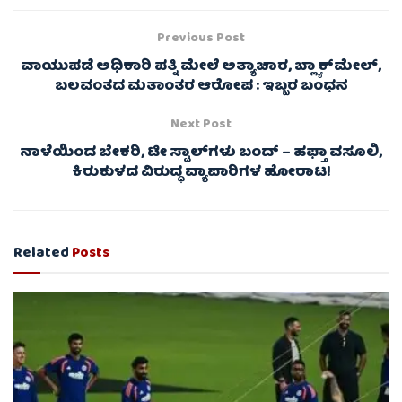
Previous Post
ವಾಯುಪಡೆ ಅಧಿಕಾರಿ ಪತ್ನಿ ಮೇಲೆ ಅತ್ಯಾಚಾರ, ಬ್ಲ್ಯಾಕ್‌ಮೇಲ್,
ಬಲವಂತದ ಮತಾಂತರ ಆರೋಪ : ಇಬ್ಬರ ಬಂಧನ
Next Post
ನಾಳೆಯಿಂದ ಬೇಕರಿ, ಟೀ ಸ್ಟಾಲ್‌ಗಳು ಬಂದ್ – ಹಫ್ತಾ ವಸೂಲಿ,
ಕಿರುಕುಳದ ವಿರುದ್ಧ ವ್ಯಾಪಾರಿಗಳ ಹೋರಾಟ!
Related
Posts