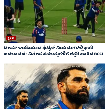
ಕ್ರೀಡೆ
ಟೀಮ್ ಇಂಡಿಯಾದ ಫಿಟ್ನೆಸ್ ನಿಯಮಗಳಲ್ಲಿ ಭಾರಿ
ಬದಲಾವಣೆ : ವಿಶೇಷ ಸವಲತ್ತುಗಳಿಗೆ ಕತ್ತರಿ ಹಾಕಿದ BCCI