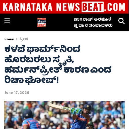
ನಾಗರಾಜ್ ಅರೆಹೊಳೆ
ಪ್ರಧಾನ ಸಂಪಾದಕರು
Home
ಕ್ರೀಡೆ
ಕಳಪೆ ಫಾರ್ಮ್‌ನಿಂದ
ಹೊರಬರಲು ಸ್ಮೃತಿ,
ಹರ್ಮನ್‌ಪ್ರೀತ್ ಕಾರಣ ಎಂದ
ರಿಚಾ ಘೋಷ್!
June 17, 2026