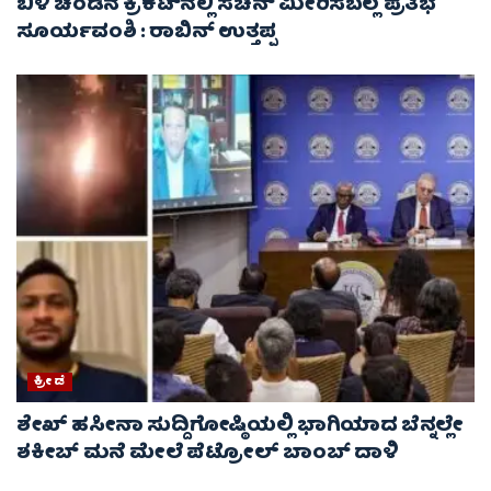
ಬಿಳಿ ಚೆಂಡಿನ ಕ್ರಿಕೆಟ್‌ನಲ್ಲಿ ಸಚಿನ್ ಮೀರಿಸಬಲ್ಲ ಪ್ರತಿಭೆ
ಸೂರ್ಯವಂಶಿ : ರಾಬಿನ್ ಉತ್ತಪ್ಪ
ಕ್ರೀಡೆ
ಶೇಖ್ ಹಸೀನಾ ಸುದ್ದಿಗೋಷ್ಠಿಯಲ್ಲಿ ಭಾಗಿಯಾದ ಬೆನ್ನಲ್ಲೇ
ಶಕೀಬ್ ಮನೆ ಮೇಲೆ ಪೆಟ್ರೋಲ್ ಬಾಂಬ್ ದಾಳಿ