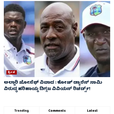
ಕ್ರೀಡೆ
ಅಲ್ಜಾರಿ ಜೋಸೆಫ್ ವಿವಾದ : ಕೋಚ್ ಡ್ಯಾರೆನ್ ಸಾಮಿ
ವಿರುದ್ಧ ಹರಿಹಾಯ್ದ ದಿಗ್ಗಜ ವಿವಿಯನ್ ರಿಚರ್ಡ್ಸ್!
Trending
Comments
Latest