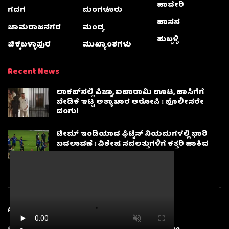
ಹಾವೇರಿ
ಗದಗ
ಮಂಗಳೂರು
ಹಾಸನ
ಚಾಮರಾಜನಗರ
ಮಂಡ್ಯ
ಹುಬ್ಬಳ್ಳಿ
ಚಿಕ್ಕಬಳ್ಳಾಫುರ
ಮುಖ್ಯಾಂಶಗಳು
Recent News
ಲಾಕಪ್‌ನಲ್ಲಿ ಪಿಜ್ಜಾ, ಐಷಾರಾಮಿ ಊಟ, ಹಾಸಿಗೆಗೆ
ಬೇಡಿಕೆ ಇಟ್ಟ ಅತ್ಯಾಚಾರ ಆರೋಪಿ : ಪೊಲೀಸರೇ
ದಂಗು!
ಟೀಮ್ ಇಂಡಿಯಾದ ಫಿಟ್ನೆಸ್ ನಿಯಮಗಳಲ್ಲಿ ಭಾರಿ
ಬದಲಾವಣೆ : ವಿಶೇಷ ಸವಲತ್ತುಗಳಿಗೆ ಕತ್ತರಿ ಹಾಕಿದ
BCCI
About
Advertise
Privacy & Policy
Contact Us