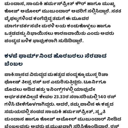
ಮಂದಾನ, ನಾಯಕಿ ಹರ್ಮನ್‌ಪ್ರೀತ್ ಕೌರ್ ಹಾಗೂ ಮುಖ್ಯ
ಕೋಚ್ ಅಮೋಲ್ ಮುಜುಂದಾರ್ ಅವರಿಗೆ ಸಲ್ಲಿಸಿದ್ದಾರೆ. ಸತತ
ವೈಫಲ್ಯಗಳಿಂದ ಕಂಗೆಟ್ಟಿದ್ದ ತಮಗೆ ಈ ಮೂವರ
ಮಾರ್ಗದರ್ಶನವೇ ಮರಳಿ ಲಯ ಕಂಡುಕೊಳ್ಳಲು ಹಾಗೂ
ಒತ್ತಡವನ್ನು ನಿಭಾಯಿಸಲು ಕಾರಣವಾಯಿತು ಎಂದು ಅವರು
ಪಂದ್ಯದ ಬಳಿಕ ಭಾವುಕರಾಗಿ ನುಡಿದಿದ್ದಾರೆ.
ಕಳಪೆ ಫಾರ್ಮ್‌ನಿಂದ ಹೊರಬರಲು ನೆರವಾದ
ಬೆಂಬಲ
ಪಾಕಿಸ್ತಾನದ ವಿರುದ್ಧದ ಮಹತ್ವದ ಪಂದ್ಯಕ್ಕೂ ಮುನ್ನ ರಿಚಾ
ಘೋಷ್ ತೀವ್ರ ರನ್ ಬರ ಎದುರಿಸುತ್ತಿದ್ದರು. ಟೂರ್ನಿಗೂ
ಮೊದಲು ಆಡಿದ ಹತ್ತು ಇನಿಂಗ್ಸ್‌ಗಳಲ್ಲಿ ಯಾವುದೇ
ಅರ್ಧಶತಕವಿಲ್ಲದೆ ಕೇವಲ 23.33ರ ಸರಾಸರಿಯಲ್ಲಿ 140 ರನ್
ಗಳಿಸಿ ಟೀಕೆಗೊಳಗಾಗಿದ್ದರು. ಆದರೆ, ತಮ್ಮ ಪಾಲಿನ ಈ ಕಷ್ಟದ
ಸಮಯದಲ್ಲಿ ತಂಡದ ನಾಯಕಿ ಹರ್ಮನ್‌ಪ್ರೀತ್, ಸ್ಮೃತಿ
ಮಂದಾನ ಹಾಗೂ ಕೋಚ್ ಅಮೋಲ್ ಮುಜುಂದಾರ್ ನೀಡಿದ
ಬೆಂಬಲವನ್ನು ಅವರು ಪ್ರಮುಖವಾಗಿ ಸ್ಮರಿಸಿಕೊಂಡಿದ್ದಾರೆ. ರನ್