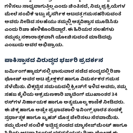
ಗಳಿಸಲು ಸಾಧ್ಯವಾಗುತ್ತಿಲ್ಲ ಎಂದು ಚಿಂತಿಸದೆ, ನಿಮ್ಮ ಪ್ರಕ್ರಿಯೆಗಳ
ಮೇಲೆ ನಂಬಿಕೆ ಇಟ್ಟು ನೈಸರ್ಗಿಕ ಆಟದತ್ತ ಗಮನಹರಿಸುವಂತೆ
ಅವರು ನೀಡಿದ ಸಲಹೆಯು ತಮ್ಮಲ್ಲಿ ಆತ್ಮವಿಶ್ವಾಸ ಮೂಡಿಸಿತು
ಎಂದು ರಿಚಾ ಹೇಳಿಕೊಂಡಿದ್ದಾರೆ. ಈ ಹಿರಿಯರ ಸಲಹೆಗಳು
ತಮ್ಮನ್ನು ಸಕಾರಾತ್ಮಕವಾಗಿ ಯೋಚಿಸುವಂತೆ ಮಾಡಿದವು
ಎಂಬುದು ಅವರ ಅಭಿಪ್ರಾಯ.
ಪಾಕಿಸ್ತಾನದ ವಿರುದ್ಧದ ಭರ್ಜರಿ ಪ್ರದರ್ಶನ
ಬರ್ಮಿಂಗ್‌ಹ್ಯಾಮ್‌ನಲ್ಲಿ ಭಾನುವಾರ ನಡೆದ ಪಂದ್ಯದಲ್ಲಿ ರಿಚಾ
ಘೋಷ್ ಅವರ ಆಟ ಪ್ರೇಕ್ಷಕರ ಹಾಗೂ ವಿಮರ್ಶಕರ ಗಮನ
ಸೆಳೆಯಿತು. ಬಿಕ್ಕಟ್ಟಿನ ಸಮಯದಲ್ಲಿ ಕ್ರೀಸ್‌ಗೆ ಇಳಿದ ಅವರು, ತಮ್ಮ
ಸಹಜ ಶೈಲಿಯ ಆಕ್ರಮಣಕಾರಿ ಬ್ಯಾಟಿಂಗ್ ಮುಖಾಂತರ 34
ರನ್‌ಗಳ ನಿರ್ಣಾಯಕ ಹಾಗೂ ಅತ್ಯಮೂಲ್ಯ ಕಾಣಿಕೆ ನೀಡಿದರು.
ಈ ಚಿಕ್ಕ ಹಾಗೂ ಅಷ್ಟೇ ಪ್ರಭಾವಶಾಲಿ ಇನಿಂಗ್ಸ್ ಭಾರತ ತಂಡಕ್ಕೆ
ಸ್ಪರ್ಧಾತ್ಮಕ ಹಾಗೂ ಬೃಹತ್ ಮೊತ್ತ ಪೇರಿಸಲು ನೆರವಾಯಿತು.
ತಮ್ಮ ಮೇಲೆ ನಂಬಿಕೆ ಇಟ್ಟಿದ್ದ ತಂಡದ ಮ್ಯಾನೇಜ್‌ಮೆಂಟ್ ಹಾಗೂ