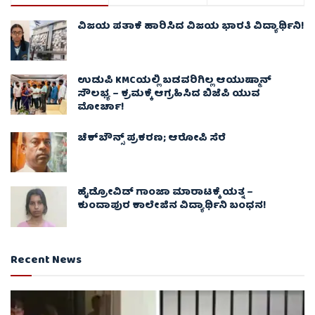
ವಿಜಯ ಪತಾಕೆ ಹಾರಿಸಿದ ವಿಜಯ ಭಾರತಿ ವಿದ್ಯಾರ್ಥಿನಿ!
ಉಡುಪಿ KMCಯಲ್ಲಿ ಬಡವರಿಗಿಲ್ಲ ಆಯುಷ್ಮಾನ್
ಸೌಲಭ್ಯ – ಕ್ರಮಕ್ಕೆ ಆಗ್ರಹಿಸಿದ ಬಿಜೆಪಿ ಯುವ
ಮೋರ್ಚಾ!
ಚೆಕ್​ಬೌನ್ಸ್​ ಪ್ರಕರಣ; ಆರೋಪಿ ಸೆರೆ
ಹೈಡ್ರೋವಿಡ್ ಗಾಂಜಾ ಮಾರಾಟಕ್ಕೆ ಯತ್ನ –
ಕುಂದಾಪುರ ಕಾಲೇಜಿನ ವಿದ್ಯಾರ್ಥಿನಿ ಬಂಧನ!
Recent News