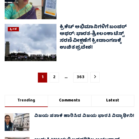
ಕ್ರಿಕೆಟ್ ಅಭಿಮಾನಿಗಳಿಗೆ ಬಂಪರ್
ಕ್ರೀಡೆ
ಆಫರ್: ಭಾರತ-ಶ್ರೀಲಂಕಾ ಟೆಸ್ಟ್
ಸರಣಿ ವೀಕ್ಷಣೆಗೆ ಕ್ರೀಡಾಂಗಣಕ್ಕೆ
ಉಚಿತ ಪ್ರವೇಶ!
1
2
…
363
Trending
Comments
Latest
ವಿಜಯ ಪತಾಕೆ ಹಾರಿಸಿದ ವಿಜಯ ಭಾರತಿ ವಿದ್ಯಾರ್ಥಿನಿ!