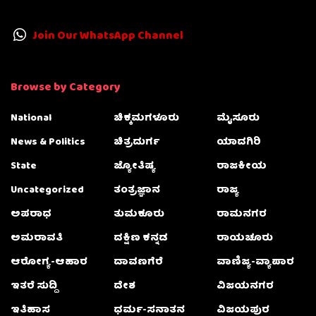
Join Our WhatsApp Channel
Browse by Category
National
ಚಿಕ್ಕಮಗಳೂರು
ಮೈಸೂರು
News & Politics
ಚಿತ್ರದುರ್ಗ
ಯಾದಗಿರಿ
State
ಜ್ಯೋತಿಷ್ಯ
ರಾಜಕೀಯ
Uncategorized
ತಂತ್ರಜ್ಞಾನ
ರಾಜ್ಯ
ಅಪರಾಧ
ತುಮಕೂರು
ರಾಮನಗರ
ಅಮರಾವತಿ
ದಕ್ಷಿಣ ಕನ್ನಡ
ರಾಯಚೂರು
ಆರೋಗ್ಯ-ಆಹಾರ
ದಾವಣಗೆರೆ
ವಾಣಿಜ್ಯ-ವ್ಯಾಪಾರ
ಇತರೆ ಸುದ್ದಿ
ದೇಶ
ವಿಜಯನಗರ
ಇತಿಹಾಸ
ಧರ್ಮ-ಸನಾತನ
ವಿಜಯಪುರ