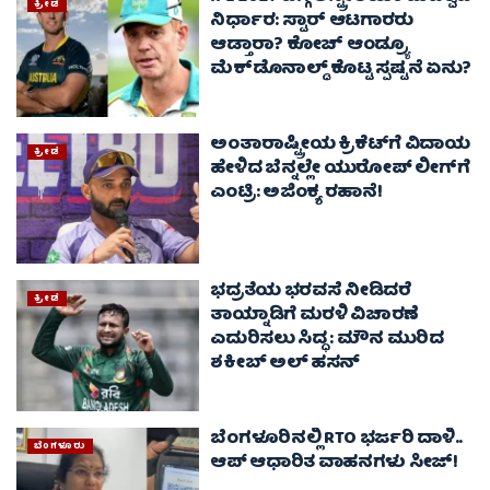
ಕ್ರೀಡೆ
ನಿರ್ಧಾರ: ಸ್ಟಾರ್ ಆಟಗಾರರು
ಆಡ್ತಾರಾ? ಕೋಚ್ ಆಂಡ್ರ್ಯೂ
ಮೆಕ್‌ಡೊನಾಲ್ಡ್ ಕೊಟ್ಟ ಸ್ಪಷ್ಟನೆ ಏನು?
ಅಂತಾರಾಷ್ಟ್ರೀಯ ಕ್ರಿಕೆಟ್‌ಗೆ ವಿದಾಯ
ಕ್ರೀಡೆ
ಹೇಳಿದ ಬೆನ್ನಲ್ಲೇ ಯುರೋಪ್ ಲೀಗ್‌ಗೆ
ಎಂಟ್ರಿ: ಅಜಿಂಕ್ಯ ರಹಾನೆ!
ಭದ್ರತೆಯ ಭರವಸೆ ನೀಡಿದರೆ
ಕ್ರೀಡೆ
ತಾಯ್ನಾಡಿಗೆ ಮರಳಿ ವಿಚಾರಣೆ
ಎದುರಿಸಲು ಸಿದ್ಧ : ಮೌನ ಮುರಿದ
ಶಕೀಬ್ ಅಲ್ ಹಸನ್
ಬೆಂಗಳೂರಿನಲ್ಲಿ RTO ಭರ್ಜರಿ ದಾಳಿ..
ಬೆಂಗಳೂರು
ಆಪ್ ಆಧಾರಿತ ವಾಹನಗಳು ಸೀಜ್‌!