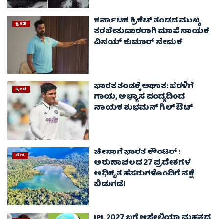
ಕರ್ನಾಟಕ ಕ್ರಿಕೆಟ್ ತಂಡದ ಮುಖ್ಯ
ಕ್ರೀಡೆ
ತರಬೇತುದಾರರಾಗಿ ಮಾಜಿ ನಾಯಕ
ವಿನಯ್ ಕುಮಾರ್ ನೇಮಕ
ಭಾರತ ತಂಡಕ್ಕೆ ಆಘಾತ: ಬೆರಳಿಗೆ
ಕ್ರೀಡೆ
ಗಾಯ, ಅಭ್ಯಾಸ ಪಂದ್ಯದಿಂದ
ನಾಯಕ ಶುಭಮನ್ ಗಿಲ್ ಔಟ್
ಚೀನಾಗೆ ಭಾರತ ಕೌಂಟರ್ :
ದೇಶ
ಅರುಣಾಚಲದ 27 ಪ್ರದೇಶಗಳ
ಅಧಿಕೃತ ಹೆಸರುಗಳೊಂದಿಗೆ ನಕ್ಷೆ
ಬಿಡುಗಡೆ!
IPL 2027 ಬಗ್ಗೆ ಆಸ್ಟ್ರೇಲಿಯಾ ಮಹತ್ವದ