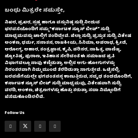
ಬಂಧು ಮಿತ್ರರೇ ನಮಸ್ತೇ,
ನಿಖರ, ಪ್ರಖರ, ಸ್ಪಷ್ಟ ಹಾಗೂ ವಸ್ತುನಿಷ್ಠ ಸುದ್ದಿ ನೀಡುವ
ಭರವಸೆಯೊಂದಿಗೆ ನಮ್ಮ “ಕರ್ನಾಟಕ ನ್ಯೂಸ್ ಬೀಟ್” ಸುದ್ದಿ
ಮಾಧ್ಯಮವನ್ನು ಚಾಲ್ತಿಗೆ ತಂದಿದ್ದೇವೆ. ಜಿಲ್ಲಾ ಸುದ್ದಿ, ಪ್ರಸ್ತುತ ಸುದ್ದಿ, ವಿಶೇಷ
ಅಂಕಣ, ಧರ್ಮ, ಸನಾತನ, ರಾಜಕೀಯ, ಸಿನಿಮಾ, ಅಪರಾಧ, ಕ್ರೀಡೆ,
ಆರೋಗ್ಯ, ಆಹಾರ, ತಂತ್ರಜ್ಞಾನ, ಕೃಷಿ, ಪರಿಸರ, ಸಾಹಿತ್ಯ, ವಾಣಿಜ್ಯ,
ಜ್ಯೋತಿಷ್ಯ, ಪುರಾಣ, ಇತಿಹಾಸ ಸೇರಿದಂತೆ ಈ ಸಮಾಜದ ಪ್ರತಿ
ವಿಭಾಗದಲ್ಲೂ ನಾವು ಕಣ್ಣಿಡುತ್ತಾ, ಅಲ್ಲಿನ ಆಗು-ಹೋಗುಗಳನ್ನು
ನಿರಂತರವಾಗಿ ನಿಮ್ಮ ಮುಂದೆ ತೆರೆದಿಡುತ್ತಾ ಸಾಗುತ್ತೇವೆ. ಒಟ್ಟಿನಲ್ಲಿ,
ಬರವಣಿಗೆಯಲ್ಲೇ ಭಗವಂತನನ್ನ ಕಾಣುತ್ತಿರುವ, ಸದೃಢ ತಂಡದೊಂದಿಗೆ,
ಕರ್ನಾಟಕ ನ್ಯೂಸ್ ಬೀಟ್ ಸುದ್ದಿ ಮಾಧ್ಯಮವು, ವಿಶೇಷವಾಗಿ ಸುದ್ದಿ,
ವರದಿ, ಅಂಕಣ, ಚಿತ್ರಣಗಳನ್ನು ಹೊತ್ತು ತರುತ್ತಾ, ಸದಾ ನಿಮ್ಮೊಂದಿಗೆ
ಬೆಸೆದುಕೊಂಡಿರಲಿದೆ.
Follow Us