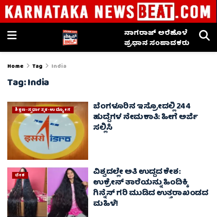
ನಾಗರಾಜ್ ಅರೆಹೊಳೆ
ಪ್ರಧಾನ ಸಂಪಾದಕರು
Home
Tag
India
Tag:
India
ಬೆಂಗಳೂರಿನ ಇಸ್ರೋದಲ್ಲಿ 244
ಶಿಕ್ಷಣ-ಸ್ಪರ್ಧಾತ್ಮಕ-ಉದ್ಯೋಗ
ಹುದ್ದೆಗಳ ನೇಮಕಾತಿ: ಹೀಗೆ ಅರ್ಜಿ
ಸಲ್ಲಿಸಿ
ವಿಶ್ವದಲ್ಲೇ ಅತಿ ಉದ್ದದ ಕೇಶ:
ದೇಶ
ಉಕ್ರೇನ್ ತಾರೆಯನ್ನು ಹಿಂದಿಕ್ಕಿ
ಗಿನ್ನೆಸ್ ಗರಿ ಮುಡಿದ ಉತ್ತರಾಖಂಡದ
ಮಹಿಳೆ!