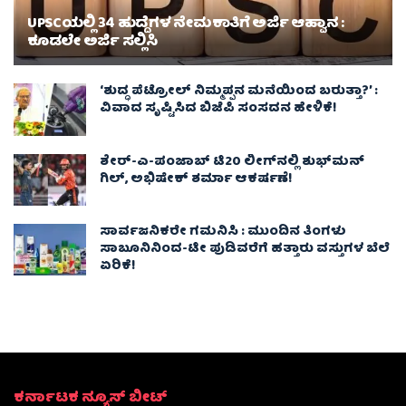
UPSCಯಲ್ಲಿ 34 ಹುದ್ದೆಗಳ ನೇಮಕಾತಿಗೆ ಅರ್ಜಿ ಆಹ್ವಾನ :
ಕೂಡಲೇ ಅರ್ಜಿ ಸಲ್ಲಿಸಿ
‘ಶುದ್ಧ ಪೆಟ್ರೋಲ್ ನಿಮ್ಮಪ್ಪನ ಮನೆಯಿಂದ ಬರುತ್ತಾ?’ :
ವಿವಾದ ಸೃಷ್ಟಿಸಿದ ಬಿಜೆಪಿ ಸಂಸದನ ಹೇಳಿಕೆ!
ಶೇರ್‌-ಎ-ಪಂಜಾಬ್ ಟಿ20 ಲೀಗ್‌ನಲ್ಲಿ ಶುಭ್‌ಮನ್
ಗಿಲ್, ಅಭಿಷೇಕ್ ಶರ್ಮಾ ಆಕರ್ಷಣೆ!
ಸಾರ್ವಜನಿಕರೇ ಗಮನಿಸಿ : ಮುಂದಿನ ತಿಂಗಳು
ಸಾಬೂನಿನಿಂದ-ಟೀ ಪುಡಿವರೆಗೆ ಹತ್ತಾರು ವಸ್ತುಗಳ ಬೆಲೆ
ಏರಿಕೆ!
ಕರ್ನಾಟಕ ನ್ಯೂಸ್ ಬೀಟ್