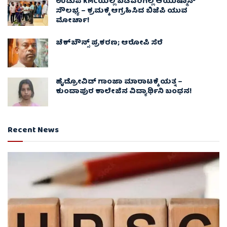
ಉಡುಪಿ KMCಯಲ್ಲಿ ಬಡವರಿಗಿಲ್ಲ ಆಯುಷ್ಮಾನ್
ಸೌಲಭ್ಯ – ಕ್ರಮಕ್ಕೆ ಆಗ್ರಹಿಸಿದ ಬಿಜೆಪಿ ಯುವ
ಮೋರ್ಚಾ!
ಚೆಕ್​ಬೌನ್ಸ್​ ಪ್ರಕರಣ; ಆರೋಪಿ ಸೆರೆ
ಹೈಡ್ರೋವಿಡ್ ಗಾಂಜಾ ಮಾರಾಟಕ್ಕೆ ಯತ್ನ –
ಕುಂದಾಪುರ ಕಾಲೇಜಿನ ವಿದ್ಯಾರ್ಥಿನಿ ಬಂಧನ!
Recent News