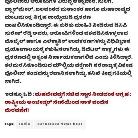
ಪೊಲೀಸರು ಆರೋಪಿಗಳ ವಿರುದ್ಧ ಅತ್ಯಾಚಾರ, ಸುಲಿಗೆ,
ಬ್ಲ್ಯಾಕ್‌ಮೇಲ್, ಬಲವಂತದ ಮತಾಂತರ ಹಾಗೂ ಮಹಾರಾಷ್ಟ್ರದ
ಮಾಟಮಂತ್ರ ನಿಗ್ರಹ ಕಾಯ್ದೆಯಡಿ ಪ್ರಕರಣ
ದಾಖಲಿಸಿಕೊಂಡಿದ್ದಾರೆ. ಈ ಕುರಿತು ಮಾಹಿತಿ ನೀಡಿರುವ ಡಿಸಿಪಿ
ಸುರೇಶ್ ರೆಡ್ಡಿ ಅವರು, ಆರೋಪಿಗಳಿಂದ ವಶಪಡಿಸಿಕೊಳ್ಳಲಾದ
ಮೊಬೈಲ್ ಹಾಗೂ ಎಲೆಕ್ಟ್ರಾನಿಕ್ ಉಪಕರಣಗಳನ್ನು ವಿಧಿವಿಜ್ಞಾನ
ಪ್ರಯೋಗಾಲಯಕ್ಕೆ ಕಳುಹಿಸಲಾಗಿದ್ದು, ಡಿಜಿಟಲ್ ಸಾಕ್ಷ್ಯಗಳು ಈ
ಪ್ರಕರಣದಲ್ಲಿ ಅತ್ಯಂತ ನಿರ್ಣಾಯಕವಾಗಲಿವೆ ಎಂದು ತಿಳಿಸಿದ್ದಾರೆ.
ತಲೆಮರೆಸಿಕೊಂಡಿರುವ ಮೌಲ್ವಿಯ ಪತ್ತೆಗಾಗಿ ನೆರೆರಾಜ್ಯಕ್ಕೆ ವಿಶೇಷ
ಪೊಲೀಸ್ ತಂಡವನ್ನು ರವಾನಿಸಲಾಗಿದ್ದು, ತನಿಖೆ ತೀವ್ರಗತಿಯಲ್ಲಿ
ಸಾಗಿದೆ.
ಇದನ್ನೂ ಓದಿ :
ಮಹದೇವಪ್ಪಗೆ ಸಚಿವ ಸ್ಥಾನ ನೀಡದಂತೆ ಆಗ್ರಹ :
ರಾಷ್ಟ್ರೀಯ ಅಂಬೇಡ್ಕರ್ ಸೇನೆಯಿಂದ ನಾಳೆ ಪಂಜಿನ
ಮೆರವಣಿಗೆ!
Tags:
India
Karnataka News beat