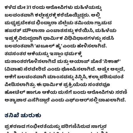
ಕಳೆದ ಮೇ 31 ರಂದು ಆರೋಪಿಗಳು ಮಹಿಳೆಯನ್ನು
ಬಲವಂತವಾಗಿ ಕಲ್ಮೇಶ್ವರಕ್ಕೆ ಕರೆದೊಯ್ದಿದ್ದರು. ಅಲ್ಲಿ
ಮಧ್ಯಪ್ರದೇಶದ ಛಿಂದ್ವಾರಾ ಜಿಲ್ಲೆಯ ತಮಿಯಾ ಗ್ರಾಮದ
ಹಜರತ್ ಮೌಲಾನಾ ಎಂಬಾತನನ್ನು ಕರೆಯಿಸಿ, ಮಹಿಳೆಯ
ಇಷ್ಟಕ್ಕೆ ವಿರುದ್ಧವಾಗಿ ಧಾರ್ಮಿಕ ವಿಧಿವಿಧಾನಗಳನ್ನು ನಡೆಸಿ
ಬಲವಂತವಾಗಿ ‘ಖಬೂಲ್ ಹೈ’ ಎಂದು ಹೇಳಿಸಲಾಗಿದೆ.
ತದನಂತರ ಆಕೆಯನ್ನು ಇಸ್ಲಾಂ ಧರ್ಮಕ್ಕೆ
ಮತಾಂತರಗೊಳಿಸಲಾಗಿದೆ ಮತ್ತು ಅಯಾಜ್ ಜೊತೆ ‘ನಿಕಾಹ್’
(ವಿವಾಹ) ನೆರವೇರಿದೆ ಎಂದು ಘೋಷಿಸಲಾಗಿದೆ. ಅಷ್ಟೇ ಅಲ್ಲದೆ,
ಆಕೆಗೆ ಬಲವಂತವಾಗಿ ಮಾಂಸವನ್ನು ತಿನ್ನಿಸಿ, ಕಲ್ಮಾ ಪಠಿಸುವಂತೆ
ಪೀಡಿಸಲಾಗಿತ್ತು. ಈ ಧಾರ್ಮಿಕ ಪ್ರಕ್ರಿಯೆಯ ನಂತರವೂ
ಹೋಟೆಲ್ ಹಾಗೂ ಆಕೆಯ ಮನೆಗೆ ಬಂದು ಆರೋಪಿಗಳು ಸರಣಿ
ಅತ್ಯಾಚಾರ ಎಸೆಗಿದ್ದಾರೆ ಎಂದು ಎಫ್ಐಆರ್‌ನಲ್ಲಿ ದಾಖಲಾಗಿದೆ.
ತನಿಖೆ ಚುರುಕು
ಪ್ರಕರಣದ ಗಂಭೀರತೆಯನ್ನು ಪರಿಗಣಿಸಿರುವ ನಾಗ್ಪುರ