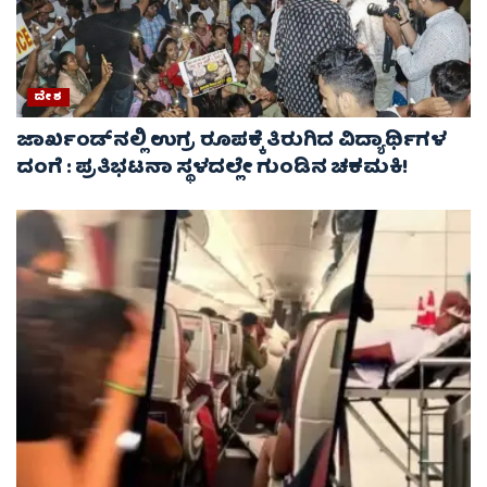
ದೇಶ
ಜಾರ್ಖಂಡ್‌ನಲ್ಲಿ ಉಗ್ರ ರೂಪಕ್ಕೆ ತಿರುಗಿದ ವಿದ್ಯಾರ್ಥಿಗಳ
ದಂಗೆ : ಪ್ರತಿಭಟನಾ ಸ್ಥಳದಲ್ಲೇ ಗುಂಡಿನ ಚಕಮಕಿ!