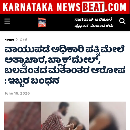
ನಾಗರಾಜ್ ಅರೆಹೊಳೆ
ಪ್ರಧಾನ ಸಂಪಾದಕರು
Home
ದೇಶ
ವಾಯುಪಡೆ ಅಧಿಕಾರಿ ಪತ್ನಿ ಮೇಲೆ
ಅತ್ಯಾಚಾರ, ಬ್ಲ್ಯಾಕ್‌ಮೇಲ್,
ಬಲವಂತದ ಮತಾಂತರ ಆರೋಪ
: ಇಬ್ಬರ ಬಂಧನ
June 16, 2026