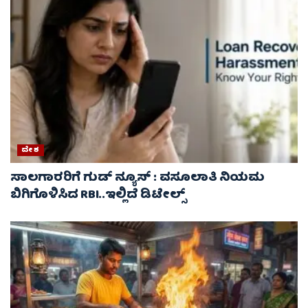
ದೇಶ
ಸಾಲಗಾರರಿಗೆ ಗುಡ್ ನ್ಯೂಸ್ : ವಸೂಲಾತಿ ನಿಯಮ
ಬಿಗಿಗೊಳಿಸಿದ RBI..ಇಲ್ಲಿದೆ ಡಿಟೇಲ್ಸ್