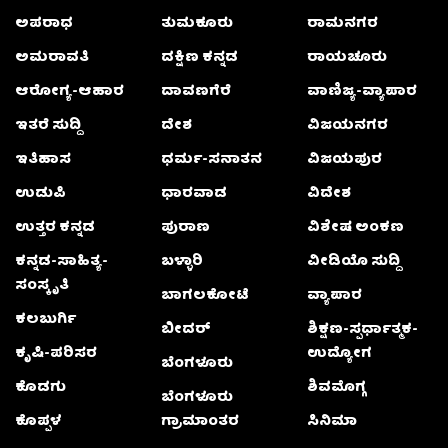
ಅಪರಾಧ
ತುಮಕೂರು
ರಾಮನಗರ
ಅಮರಾವತಿ
ದಕ್ಷಿಣ ಕನ್ನಡ
ರಾಯಚೂರು
ಆರೋಗ್ಯ-ಆಹಾರ
ದಾವಣಗೆರೆ
ವಾಣಿಜ್ಯ-ವ್ಯಾಪಾರ
ಇತರೆ ಸುದ್ದಿ
ದೇಶ
ವಿಜಯನಗರ
ಇತಿಹಾಸ
ಧರ್ಮ-ಸನಾತನ
ವಿಜಯಪುರ
ಉಡುಪಿ
ಧಾರವಾಡ
ವಿದೇಶ
ಉತ್ತರ ಕನ್ನಡ
ಪುರಾಣ
ವಿಶೇಷ ಅಂಕಣ
ಕನ್ನಡ-ಸಾಹಿತ್ಯ-
ಬಳ್ಳಾರಿ
ವೀಡಿಯೊ ಸುದ್ದಿ
ಸಂಸ್ಕೃತಿ
ಬಾಗಲಕೋಟೆ
ವ್ಯಾಪಾರ
ಕಲಬುರ್ಗಿ
ಬೀದರ್
ಶಿಕ್ಷಣ-ಸ್ಪರ್ಧಾತ್ಮಕ-
ಕೃಷಿ-ಪರಿಸರ
ಉದ್ಯೋಗ
ಬೆಂಗಳೂರು
ಕೊಡಗು
ಶಿವಮೊಗ್ಗ
ಬೆಂಗಳೂರು
ಕೊಪ್ಪಳ
ಗ್ರಾಮಾಂತರ
ಸಿನಿಮಾ