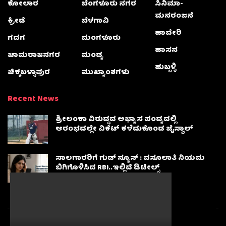
ಕೋಲಾರ
ಬೆಂಗಳೂರು ನಗರ
ಸಿನಿಮಾ-
ಮನರಂಜನೆ
ಕ್ರೀಡೆ
ಬೆಳಗಾವಿ
ಹಾವೇರಿ
ಗದಗ
ಮಂಗಳೂರು
ಹಾಸನ
ಚಾಮರಾಜನಗರ
ಮಂಡ್ಯ
ಹುಬ್ಬಳ್ಳಿ
ಚಿಕ್ಕಬಳ್ಳಾಫುರ
ಮುಖ್ಯಾಂಶಗಳು
Recent News
ಶ್ರೀಲಂಕಾ ವಿರುದ್ಧದ ಅಭ್ಯಾಸ ಪಂದ್ಯದಲ್ಲಿ
ಆರಂಭದಲ್ಲೇ ವಿಕೆಟ್ ಕಳೆದುಕೊಂಡ ಜೈಸ್ವಾಲ್
ಸಾಲಗಾರರಿಗೆ ಗುಡ್ ನ್ಯೂಸ್ : ವಸೂಲಾತಿ ನಿಯಮ
ಬಿಗಿಗೊಳಿಸಿದ RBI..ಇಲ್ಲಿದೆ ಡಿಟೇಲ್ಸ್