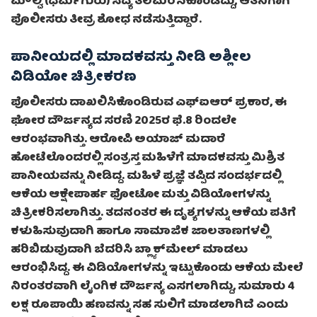
ಮೌಲ್ವಿ (ಧರ್ಮಗುರು) ಸದ್ಯ ತಲೆಮರೆಸಿಕೊಂಡಿದ್ದು, ಆತನಿಗಾಗಿ
ಪೊಲೀಸರು ತೀವ್ರ ಶೋಧ ನಡೆಸುತ್ತಿದ್ದಾರೆ.
ಪಾನೀಯದಲ್ಲಿ ಮಾದಕವಸ್ತು ನೀಡಿ ಅಶ್ಲೀಲ
ವಿಡಿಯೋ ಚಿತ್ರೀಕರಣ
ಪೊಲೀಸರು ದಾಖಲಿಸಿಕೊಂಡಿರುವ ಎಫ್ಐಆರ್ ಪ್ರಕಾರ, ಈ
ಘೋರ ದೌರ್ಜನ್ಯದ ಸರಣಿ 2025ರ ಫೆ.8 ರಿಂದಲೇ
ಆರಂಭವಾಗಿತ್ತು. ಆರೋಪಿ ಅಯಾಜ್ ಮದಾರೆ
ಹೋಟೆಲೊಂದರಲ್ಲಿ ಸಂತ್ರಸ್ತ ಮಹಿಳೆಗೆ ಮಾದಕವಸ್ತು ಮಿಶ್ರಿತ
ಪಾನೀಯವನ್ನು ನೀಡಿದ್ದ. ಮಹಿಳೆ ಪ್ರಜ್ಞೆ ತಪ್ಪಿದ ಸಂದರ್ಭದಲ್ಲಿ
ಆಕೆಯ ಆಕ್ಷೇಪಾರ್ಹ ಫೋಟೋ ಮತ್ತು ವಿಡಿಯೋಗಳನ್ನು
ಚಿತ್ರೀಕರಿಸಲಾಗಿತ್ತು. ತದನಂತರ ಈ ದೃಶ್ಯಗಳನ್ನು ಆಕೆಯ ಪತಿಗೆ
ಕಳುಹಿಸುವುದಾಗಿ ಹಾಗೂ ಸಾಮಾಜಿಕ ಜಾಲತಾಣಗಳಲ್ಲಿ
ಹರಿಬಿಡುವುದಾಗಿ ಬೆದರಿಸಿ ಬ್ಲ್ಯಾಕ್‌ಮೇಲ್ ಮಾಡಲು
ಆರಂಭಿಸಿದ್ದ. ಈ ವಿಡಿಯೋಗಳನ್ನು ಇಟ್ಟುಕೊಂಡು ಆಕೆಯ ಮೇಲೆ
ನಿರಂತರವಾಗಿ ಲೈಂಗಿಕ ದೌರ್ಜನ್ಯ ಎಸಗಲಾಗಿದ್ದು, ಸುಮಾರು 4
ಲಕ್ಷ ರೂಪಾಯಿ ಹಣವನ್ನು ಸಹ ಸುಲಿಗೆ ಮಾಡಲಾಗಿದೆ ಎಂದು