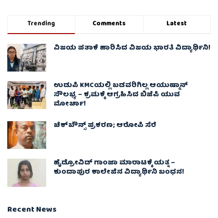
Trending
Comments
Latest
ವಿಜಯ ಪತಾಕೆ ಹಾರಿಸಿದ ವಿಜಯ ಭಾರತಿ ವಿದ್ಯಾರ್ಥಿನಿ!
ಉಡುಪಿ KMCಯಲ್ಲಿ ಬಡವರಿಗಿಲ್ಲ ಆಯುಷ್ಮಾನ್
ಸೌಲಭ್ಯ – ಕ್ರಮಕ್ಕೆ ಆಗ್ರಹಿಸಿದ ಬಿಜೆಪಿ ಯುವ
ಮೋರ್ಚಾ!
ಚೆಕ್​ಬೌನ್ಸ್​ ಪ್ರಕರಣ; ಆರೋಪಿ ಸೆರೆ
ಹೈಡ್ರೋವಿಡ್ ಗಾಂಜಾ ಮಾರಾಟಕ್ಕೆ ಯತ್ನ –
ಕುಂದಾಪುರ ಕಾಲೇಜಿನ ವಿದ್ಯಾರ್ಥಿನಿ ಬಂಧನ!
Recent News