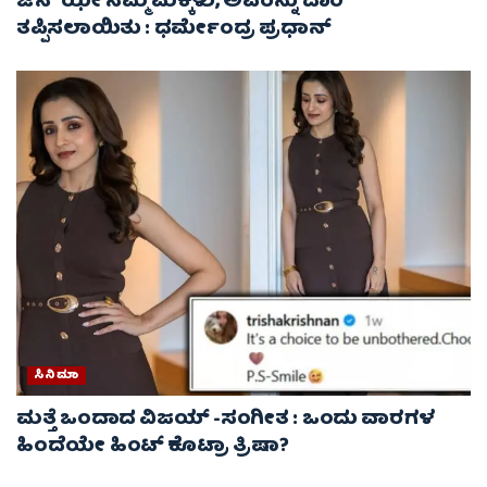
ಜೆನ್ ಝೀ ನಮ್ಮ ಮಕ್ಕಳು, ಅವರನ್ನು ದಾರಿ
ತಪ್ಪಿಸಲಾಯಿತು : ಧರ್ಮೇಂದ್ರ ಪ್ರಧಾನ್
ಸಿನಿಮಾ
ಮತ್ತೆ ಒಂದಾದ ವಿಜಯ್ -ಸಂಗೀತ : ಒಂದು ವಾರಗಳ
ಹಿಂದೆಯೇ ಹಿಂಟ್ ಕೊಟ್ರಾ ತ್ರಿಷಾ?