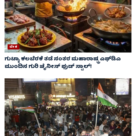
ದೇಶ
ಗುಟ್ಕಾ, ಕಲಬೆರಕೆ ತಡೆ ನಂತರ ಮಹಾರಾಷ್ಟ್ರ ಎಫ್‌ಡಿಎ
ಮುಂದಿನ ಗುರಿ ಚೈನೀಸ್ ಫುಡ್ ಸ್ಟಾಲ್‌!