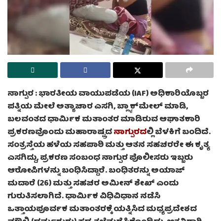
ನಾಗ್ಪುರ :
ಭಾರತೀಯ ವಾಯುಪಡೆಯ (IAF) ಅಧಿಕಾರಿಯೊಬ್ಬರ
ಪತ್ನಿಯ ಮೇಲೆ ಅತ್ಯಾಚಾರ ಎಸಗಿ, ಬ್ಲ್ಯಾಕ್‌ಮೇಲ್ ಮಾಡಿ,
ಬಲವಂತದ ಧಾರ್ಮಿಕ ಮತಾಂತರ ಮಾಡಿರುವ ಆಘಾತಕಾರಿ
ಪ್ರಕರಣವೊಂದು ಮಹಾರಾಷ್ಟ್ರದ
ನಾಗ್ಪುರದ
ಲ್ಲಿ ಬೆಳಕಿಗೆ ಬಂದಿದೆ.
ಸಂತ್ರಸ್ತೆಯ ಹಳೆಯ ಸಹಪಾಠಿ ಮತ್ತು ಆತನ ಸಹಚರರೇ ಈ ಕೃತ್ಯ
ಎಸಗಿದ್ದು, ಪ್ರಕರಣ ಸಂಬಂಧ ನಾಗ್ಪುರ ಪೊಲೀಸರು ಇಬ್ಬರು
ಆರೋಪಿಗಳನ್ನು ಬಂಧಿಸಿದ್ದಾರೆ. ಬಂಧಿತರನ್ನು ಅಯಾಜ್
ಮದಾರೆ (26) ಮತ್ತು ಸಹಚರ ಅಮೀನ್ ಶೇಖ್ ಎಂದು
ಗುರುತಿಸಲಾಗಿದೆ. ಧಾರ್ಮಿಕ ವಿಧಿವಿಧಾನ ನಡೆಸಿ
ಒತ್ತಾಯಪೂರ್ವಕ ಮತಾಂತರಕ್ಕೆ ಯತ್ನಿಸಿದ ಮಧ್ಯಪ್ರದೇಶದ