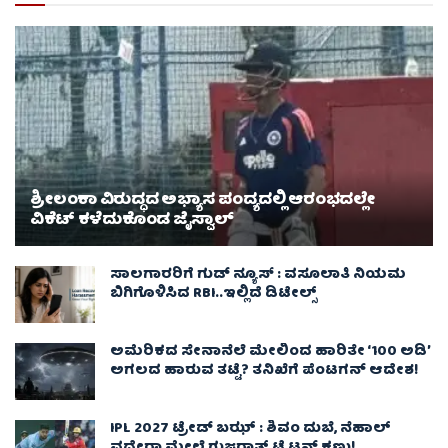
ಶ್ರೀಲಂಕಾ ವಿರುದ್ಧದ ಅಭ್ಯಾಸ ಪಂದ್ಯದಲ್ಲಿ ಆರಂಭದಲ್ಲೇ
ವಿಕೆಟ್ ಕಳೆದುಕೊಂಡ ಜೈಸ್ವಾಲ್
ಸಾಲಗಾರರಿಗೆ ಗುಡ್ ನ್ಯೂಸ್ : ವಸೂಲಾತಿ ನಿಯಮ
ಬಿಗಿಗೊಳಿಸಿದ RBI..ಇಲ್ಲಿದೆ ಡಿಟೇಲ್ಸ್
ಅಮೆರಿಕದ ಸೇನಾನೆಲೆ ಮೇಲಿಂದ ಹಾರಿತೇ ‘100 ಅಡಿ’
ಅಗಲದ ಹಾರುವ ತಟ್ಟೆ? ತನಿಖೆಗೆ ಪೆಂಟಗನ್ ಆದೇಶ!
IPL 2027 ಟ್ರೇಡ್‌ ಬಝ್ : ಶಿವಂ ದುಬೆ, ನೆಹಾಲ್
ವಧೇರಾ ಮೇಲೆ ಗುಜರಾತ್ ಟೈಟನ್ಸ್ ಕಣ್ಣು!