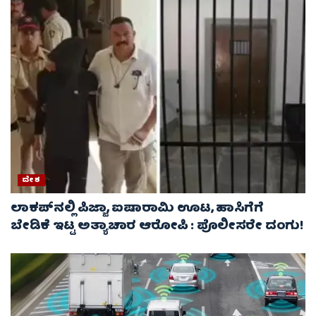
ದೇಶ
ಲಾಕಪ್‌ನಲ್ಲಿ ಪಿಜ್ಜಾ, ಐಷಾರಾಮಿ ಊಟ, ಹಾಸಿಗೆಗೆ
ಬೇಡಿಕೆ ಇಟ್ಟ ಅತ್ಯಾಚಾರ ಆರೋಪಿ : ಪೊಲೀಸರೇ ದಂಗು!