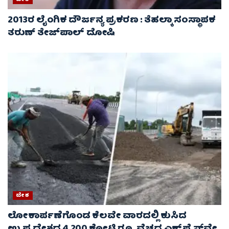
2013ರ ಲೈಂಗಿಕ ದೌರ್ಜನ್ಯ ಪ್ರಕರಣ : ತೆಹಲ್ಕಾ ಸಂಸ್ಥಾಪಕ
ತರುಣ್ ತೇಜ್‌ಪಾಲ್ ದೋಷಿ
ದೇಶ
ಲೋಕಾರ್ಪಣೆಗೊಂಡ ಕೆಲವೇ ವಾರದಲ್ಲಿ ಕುಸಿದ