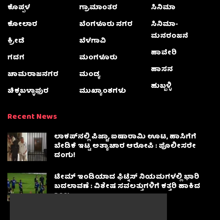
ಕೊಪ್ಪಳ
ಗ್ರಾಮಾಂತರ
ಸಿನಿಮಾ
ಕೋಲಾರ
ಬೆಂಗಳೂರು ನಗರ
ಸಿನಿಮಾ-
ಮನರಂಜನೆ
ಕ್ರೀಡೆ
ಬೆಳಗಾವಿ
ಹಾವೇರಿ
ಗದಗ
ಮಂಗಳೂರು
ಹಾಸನ
ಚಾಮರಾಜನಗರ
ಮಂಡ್ಯ
ಹುಬ್ಬಳ್ಳಿ
ಚಿಕ್ಕಬಳ್ಳಾಫುರ
ಮುಖ್ಯಾಂಶಗಳು
Recent News
ಲಾಕಪ್‌ನಲ್ಲಿ ಪಿಜ್ಜಾ, ಐಷಾರಾಮಿ ಊಟ, ಹಾಸಿಗೆಗೆ
ಬೇಡಿಕೆ ಇಟ್ಟ ಅತ್ಯಾಚಾರ ಆರೋಪಿ : ಪೊಲೀಸರೇ
ದಂಗು!
ಟೀಮ್ ಇಂಡಿಯಾದ ಫಿಟ್ನೆಸ್ ನಿಯಮಗಳಲ್ಲಿ ಭಾರಿ
ಬದಲಾವಣೆ : ವಿಶೇಷ ಸವಲತ್ತುಗಳಿಗೆ ಕತ್ತರಿ ಹಾಕಿದ
BCCI