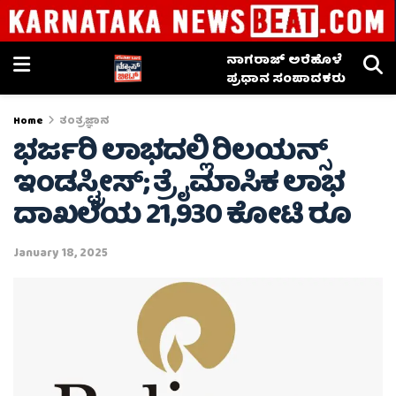
ನಾಗರಾಜ್ ಅರೆಹೊಳೆ
ಪ್ರಧಾನ ಸಂಪಾದಕರು
Home
ತಂತ್ರಜ್ಞಾನ
ಭರ್ಜರಿ ಲಾಭದಲ್ಲಿ ರಿಲಯನ್ಸ್
ಇಂಡಸ್ಟ್ರೀಸ್; ತ್ರೈಮಾಸಿಕ ಲಾಭ
ದಾಖಲೆಯ 21,930 ಕೋಟಿ ರೂ
January 18, 2025