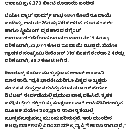
ಆದಾಯವು 6,370 ಕೋಟಿ ರೂಪಾಯಿ ಬಂದಿದೆ.
ಜಿಯೋ ಪ್ಲಾಟ್ ಫಾರ್ಮ್ಸ್ ಲಾಭ 6861 ಕೋಟಿ ರೂಪಾಯಿ
ಬಂದಿದ್ದು, ಅದು ಶೇ 26ರಷ್ಟು ಏರಿಕೆ ಆಗಿದೆ. ದೂರಸಂಪರ್ಕ
ಹಾಗೂ ಸ್ಟ್ರೀಮಿಂಗ್ ವ್ಯವಹಾರದ ಸೆಗ್ಮೆಂಟ್
ಕಾರ್ಯಾಚರಣೆಯಿಂದ ಬರುವ ಆದಾಯ ಶೇ 19.4ರಷ್ಟು
ಏರಿಕೆಯಾಗಿ, 33,074 ಕೋಟಿ ರೂಪಾಯಿ ಮುಟ್ಟಿದೆ. ಜಿಯೋ
ಗ್ರಾಹಕರ ಸಂಖ್ಯೆಯು ಡಿಸೆಂಬರ್ 31ರ ಕೊನೆಗೆ ಶೇಕಡಾ 2.4ರಷ್ಟು
ಏರಿಕೆಯಾಗಿ, 48.2 ಕೋಟಿ ಆಗಿದೆ.
ರಿಲಯನ್ಸ್ ಜಿಯೋ ಮುಖ್ಯಸ್ಥರಾದ ಆಕಾಶ್ ಅಂಬಾನಿ
ಮಾತನಾಡಿ, “ಪ್ರತಿ ಭಾರತೀಯರಿಗೂ ವಿಶ್ವದ ಅತ್ಯುತ್ತಮ
ಸಂವಹನ ತಂತ್ರಜ್ಞಾನಗಳನ್ನು ತರುವ ಮೂಲಕ ಜಿಯೋ
ಡಿಜಿಟಲ್ ಸೇರ್ಪಡೆಯಲ್ಲಿ ಪ್ರಮುಖ ಪಾತ್ರ ವಹಿಸಿದೆ. ಕೃತಕ
ಬುದ್ಧಿಮತ್ತೆಯ ಶಕ್ತಿಯನ್ನು ಸಂಪೂರ್ಣವಾಗಿ ಅಳವಡಿಸಿಕೊಳ್ಳುವ
ಮೂಲಕ ಜಿಯೋ ತಂತ್ರಜ್ಞಾನ ನಾವೀನ್ಯತೆಯಲ್ಲಿ
ಮುನ್ನಡೆಸುವುದನ್ನು ಮುಂದುವರಿಸುತ್ತದೆ. ಇದು ಮುಂದಿನ
ಹಲವು ವರ್ಷಗಳಲ್ಲಿ ನಿರಂತರ ಮೌಲ್ಯ ಸೃಷ್ಟಿಗೆ ಕಾರಣವಾಗುತ್ತದೆ,”