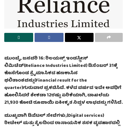
ಮುಂಬೈ, ಜನವರಿ 16: ರಿಲಯನ್ಸ್ ಇಂಡಸ್ಟ್ರೀಸ್
ಲಿಮಿಟೆಡ್(Reliance Industries Limited) ಡಿಸೆಂಬರ್ 31ಕ್ಕೆ
ಕೊನೆಗೊಂಡ ತ್ರೈಮಾಸಿಕದ ಹಣಕಾಸಿನ
ಫಲಿತಾಂಶವನ್ನು(Financial result for the
quarter)ಗುರುವಾರ ಪ್ರಕಟಿಸಿದೆ. ಕಳೆದ ವರ್ಷದ ಇದೇ ಅವಧಿಗೆ
ಹೋಲಿಸಿದರೆ ಶೇಕಡಾ 12ರಷ್ಟು ಏರಿಕೆಯಾಗಿ, ದಾಖಲೆಯ
21,930 ಕೋಟಿ ರೂಪಾಯಿ ಏಕೀಕೃತ ನಿವ್ವಳ ಲಾಭವನ್ನು ಗಳಿಸಿದೆ.
ಮುಖ್ಯವಾಗಿ ಡಿಜಿಟಲ್ ಸೇವೆಗಳು,(Digital services)
ರೀಟೇಲ್ ಮತ್ತು ತೈಲದಿಂದ ರಾಸಾಯನಿಕ ತನಕ ವ್ಯವಹಾರದಲ್ಲಿ