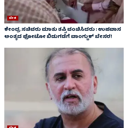
ದೇಶ
ಕೇಂದ್ರ ಸಚಿವರು ಮಾತು ತಪ್ಪಿ ವಂಚಿಸಿದರು : ಉಪವಾಸ
ಅಂತ್ಯದ ಫೋಟೋ ಬಿಡುಗಡೆಗೆ ವಾಂಗ್ಚುಕ್ ಬೇಸರ!
ದೇಶ