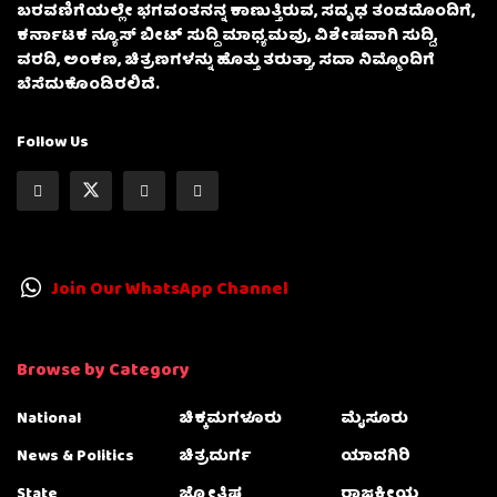
ಬರವಣಿಗೆಯಲ್ಲೇ ಭಗವಂತನನ್ನ ಕಾಣುತ್ತಿರುವ, ಸದೃಢ ತಂಡದೊಂದಿಗೆ,
ಕರ್ನಾಟಕ ನ್ಯೂಸ್ ಬೀಟ್ ಸುದ್ದಿ ಮಾಧ್ಯಮವು, ವಿಶೇಷವಾಗಿ ಸುದ್ದಿ,
ವರದಿ, ಅಂಕಣ, ಚಿತ್ರಣಗಳನ್ನು ಹೊತ್ತು ತರುತ್ತಾ, ಸದಾ ನಿಮ್ಮೊಂದಿಗೆ
ಬೆಸೆದುಕೊಂಡಿರಲಿದೆ.
Follow Us
Join Our WhatsApp Channel
Browse by Category
National
ಚಿಕ್ಕಮಗಳೂರು
ಮೈಸೂರು
News & Politics
ಚಿತ್ರದುರ್ಗ
ಯಾದಗಿರಿ
State
ಜ್ಯೋತಿಷ್ಯ
ರಾಜಕೀಯ