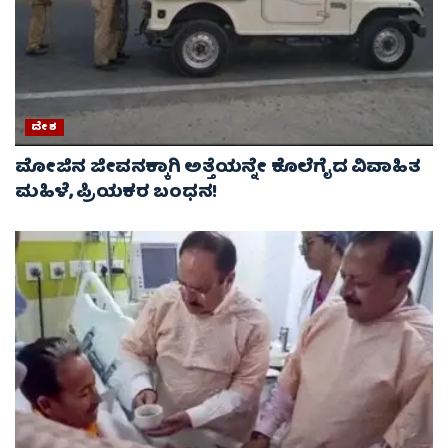
ದೇಶ
ಮೋಜಿನ ಜೀವನಕ್ಕಾಗಿ ಅತ್ತೆಯನ್ನೇ ಕೊಲೆಗೈದ ವಿವಾಹಿತ
ಮಹಿಳೆ, ಪ್ರಿಯಕರ ಬಂಧನ!