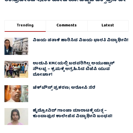
ಉ.ಪ್ರದೇಶದ 4,200 ಕೋಟಿ ರೂ. ವೆಚ್ಚದ ಎಕ್ಸ್‌ಪ್ರೆಸ್‌ವೇ
Trending
Comments
Latest
ವಿಜಯ ಪತಾಕೆ ಹಾರಿಸಿದ ವಿಜಯ ಭಾರತಿ ವಿದ್ಯಾರ್ಥಿನಿ!
ಉಡುಪಿ KMCಯಲ್ಲಿ ಬಡವರಿಗಿಲ್ಲ ಆಯುಷ್ಮಾನ್
ಸೌಲಭ್ಯ – ಕ್ರಮಕ್ಕೆ ಆಗ್ರಹಿಸಿದ ಬಿಜೆಪಿ ಯುವ
ಮೋರ್ಚಾ!
ಚೆಕ್​ಬೌನ್ಸ್​ ಪ್ರಕರಣ; ಆರೋಪಿ ಸೆರೆ
ಹೈಡ್ರೋವಿಡ್ ಗಾಂಜಾ ಮಾರಾಟಕ್ಕೆ ಯತ್ನ –
ಕುಂದಾಪುರ ಕಾಲೇಜಿನ ವಿದ್ಯಾರ್ಥಿನಿ ಬಂಧನ!