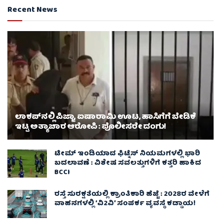
Recent News
ಲಾಕಪ್‌ನಲ್ಲಿ ಪಿಜ್ಜಾ, ಐಷಾರಾಮಿ ಊಟ, ಹಾಸಿಗೆಗೆ ಬೇಡಿಕೆ
ಇಟ್ಟ ಅತ್ಯಾಚಾರ ಆರೋಪಿ : ಪೊಲೀಸರೇ ದಂಗು!
ಟೀಮ್ ಇಂಡಿಯಾದ ಫಿಟ್ನೆಸ್ ನಿಯಮಗಳಲ್ಲಿ ಭಾರಿ
ಬದಲಾವಣೆ : ವಿಶೇಷ ಸವಲತ್ತುಗಳಿಗೆ ಕತ್ತರಿ ಹಾಕಿದ
BCCI
ರಸ್ತೆ ಸುರಕ್ಷತೆಯಲ್ಲಿ ಕ್ರಾಂತಿಕಾರಿ ಹೆಜ್ಜೆ : 2028ರ ವೇಳೆಗೆ
ವಾಹನಗಳಲ್ಲಿ ‘ವಿ2ವಿ’ ಸಂಪರ್ಕ ವ್ಯವಸ್ಥೆ ಕಡ್ಡಾಯ!