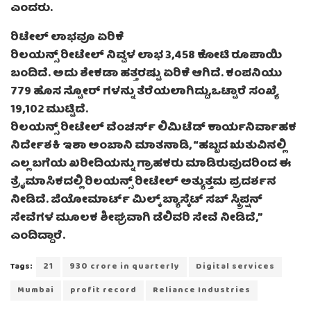
ಎಂದರು.
ರಿಟೇಲ್‌ ಲಾಭವೂ ಏರಿಕೆ
ರಿಲಯನ್ಸ್ ರೀಟೇಲ್ ನಿವ್ವಳ ಲಾಭ 3,458 ಕೋಟಿ ರೂಪಾಯಿ
ಬಂದಿದೆ. ಅದು ಶೇಕಡಾ ಹತ್ತರಷ್ಟು ಏರಿಕೆ ಆಗಿದೆ. ಕಂಪನಿಯು
779 ಹೊಸ ಸ್ಟೋರ್ ಗಳನ್ನು ತೆರೆಯಲಾಗಿದ್ದು,ಒಟ್ಟಾರೆ ಸಂಖ್ಯೆ
19,102 ಮುಟ್ಟಿದೆ.
ರಿಲಯನ್ಸ್ ರೀಟೇಲ್ ವೆಂಚರ್ಸ್ ಲಿಮಿಟೆಡ್ ಕಾರ್ಯನಿರ್ವಾಹಕ
ನಿರ್ದೇಶಕಿ ಇಶಾ ಅಂಬಾನಿ ಮಾತನಾಡಿ, “ಹಬ್ಬದ ಋತುವಿನಲ್ಲಿ
ಎಲ್ಲ ಬಗೆಯ ಖರೀದಿಯನ್ನು ಗ್ರಾಹಕರು ಮಾಡಿರುವುದರಿಂದ ಈ
ತ್ರೈಮಾಸಿಕದಲ್ಲಿ ರಿಲಯನ್ಸ್ ರೀಟೇಲ್ ಅತ್ಯುತ್ತಮ ಪ್ರದರ್ಶನ
ನೀಡಿದೆ. ಜಿಯೋಮಾರ್ಟ್ ಮಿಲ್ಕ್ ಬ್ಯಾಸ್ಕೆಟ್ ಸಬ್ ಸ್ಕ್ರಿಪ್ಷನ್
ಸೇವೆಗಳ ಮೂಲಕ ಶೀಘ್ರವಾಗಿ ಡೆಲಿವರಿ ಸೇವೆ ನೀಡಿದೆ,”
ಎಂದಿದ್ದಾರೆ.
Tags:
21
930 crore in quarterly
Digital services
Mumbai
profit record
Reliance Industries