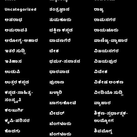
Uncategorized
ತಂತ್ರಜ್ಞಾನ
ರಾಜ್ಯ
ಅಪರಾಧ
ತುಮಕೂರು
ರಾಮನಗರ
ಅಮರಾವತಿ
ದಕ್ಷಿಣ ಕನ್ನಡ
ರಾಯಚೂರು
ಆರೋಗ್ಯ-ಆಹಾರ
ದಾವಣಗೆರೆ
ವಾಣಿಜ್ಯ-ವ್ಯಾಪಾರ
ಇತರೆ ಸುದ್ದಿ
ದೇಶ
ವಿಜಯನಗರ
ಇತಿಹಾಸ
ಧರ್ಮ-ಸನಾತನ
ವಿಜಯಪುರ
ಉಡುಪಿ
ಧಾರವಾಡ
ವಿದೇಶ
ಉತ್ತರ ಕನ್ನಡ
ಪುರಾಣ
ವಿಶೇಷ ಅಂಕಣ
ಕನ್ನಡ-ಸಾಹಿತ್ಯ-
ಬಳ್ಳಾರಿ
ವೀಡಿಯೊ ಸುದ್ದಿ
ಸಂಸ್ಕೃತಿ
ಬಾಗಲಕೋಟೆ
ವ್ಯಾಪಾರ
ಕಲಬುರ್ಗಿ
ಬೀದರ್
ಶಿಕ್ಷಣ-ಸ್ಪರ್ಧಾತ್ಮಕ-
ಕೃಷಿ-ಪರಿಸರ
ಉದ್ಯೋಗ
ಬೆಂಗಳೂರು
ಕೊಡಗು
ಶಿವಮೊಗ್ಗ
ಬೆಂಗಳೂರು