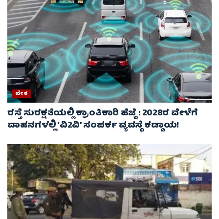
ದೇಶ
ರಸ್ತೆ ಸುರಕ್ಷತೆಯಲ್ಲಿ ಕ್ರಾಂತಿಕಾರಿ ಹೆಜ್ಜೆ : 2028ರ ವೇಳೆಗೆ
ವಾಹನಗಳಲ್ಲಿ ‘ವಿ2ವಿ’ ಸಂಪರ್ಕ ವ್ಯವಸ್ಥೆ ಕಡ್ಡಾಯ!