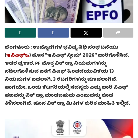
ಬೆಂಗಳೂರು :
ಉದ್ಯೋಗಿಗಳ ಭವಿಷ್ಯ ನಿಧಿ ಸಂಘಟನೆಯು
(
ಇಪಿಎಫ್ಒ
) ಹೊಸ “ಇಪಿಎಫ್ ಸ್ಕೀಮ್ 2026’’ ಜಾರಿಗೊಳಿಸಿದೆ.
ಇದರ ಪ್ರಕಾರ, PF ಮೊತ್ತ ವಿತ್ ಡ್ರಾ ನಿಯಮಗಳನ್ನು
ಸಡಿಲಗೊಳಿಸುವ ಜತೆಗೆ ಪಿಎಫ್ ಹಿಂಪಡೆಯುವಿಕೆಯ 13
ನಿಯಮಗಳ ಬದಲಾಗಿ, 3 ಕೆಟಗರಿಗಳನ್ನು ಮಾಡಲಾಗಿದೆ.
ಹಾಗೆಯೇ, ಒಂದು ಕೆಟಗರಿಯಲ್ಲಿ ಸದಸ್ಯರು ಎಷ್ಟು ಬಾರಿ ಪಿಎಫ್
ಹಣವನ್ನು ವಿತ್ ಡ್ರಾ ಮಾಡಬಹುದು ಎಂಬುದನ್ನು ಕೂಡ
ತಿಳಿಸಲಾಗಿದೆ. ಹೊಸ ವಿತ್ ಡ್ರಾ ಮಿತಿಗಳ ಕುರಿತ ಮಾಹಿತಿ ಇಲ್ಲಿದೆ.