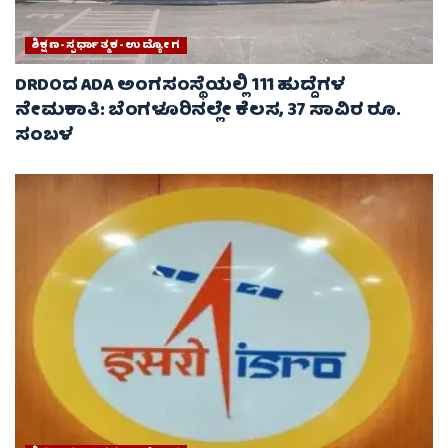
ಶಿಕ್ಷಣ-ಸ್ಪರ್ಧಾತ್ಮಕ-ಉದ್ಯೋಗ
DRDOದ ADA ಅಂಗಸಂಸ್ಥೆಯಲ್ಲಿ 111 ಹುದ್ದೆಗಳ
ನೇಮಕಾತಿ: ಬೆಂಗಳೂರಿನಲ್ಲೇ ಕೆಲಸ, 37 ಸಾವಿರ ರೂ.
ಸಂಬಳ