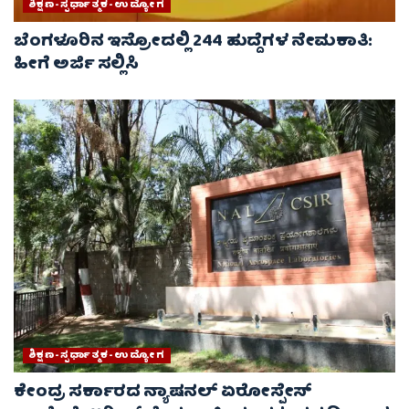
ಶಿಕ್ಷಣ-ಸ್ಪರ್ಧಾತ್ಮಕ-ಉದ್ಯೋಗ
ಬೆಂಗಳೂರಿನ ಇಸ್ರೋದಲ್ಲಿ 244 ಹುದ್ದೆಗಳ ನೇಮಕಾತಿ:
ಹೀಗೆ ಅರ್ಜಿ ಸಲ್ಲಿಸಿ
ಶಿಕ್ಷಣ-ಸ್ಪರ್ಧಾತ್ಮಕ-ಉದ್ಯೋಗ
ಕೇಂದ್ರ ಸರ್ಕಾರದ ನ್ಯಾಷನಲ್ ಏರೋಸ್ಪೇಸ್