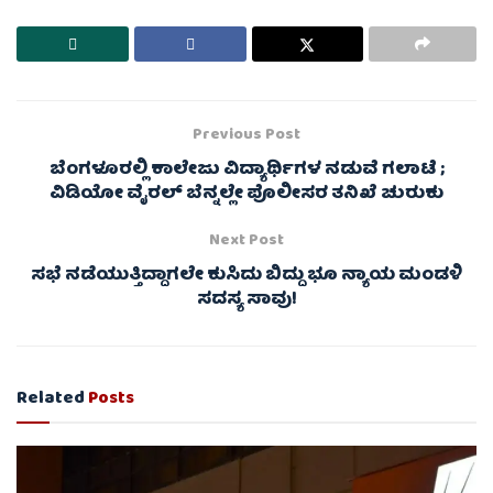
Previous Post
ಬೆಂಗಳೂರಲ್ಲಿ ಕಾಲೇಜು ವಿದ್ಯಾರ್ಥಿಗಳ ನಡುವೆ ಗಲಾಟೆ ;
ವಿಡಿಯೋ ವೈರಲ್ ಬೆನ್ನಲ್ಲೇ ಪೊಲೀಸರ ತನಿಖೆ ಚುರುಕು
Next Post
ಸಭೆ ನಡೆಯುತ್ತಿದ್ದಾಗಲೇ ಕುಸಿದು ಬಿದ್ದು ಭೂ ನ್ಯಾಯ ಮಂಡಳಿ
ಸದಸ್ಯ ಸಾವು!
Related
Posts