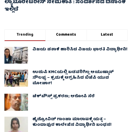
ಲ್ಯಾಬೊರೇಟರೀಸ್ ನೇಮಕಾತಿ : ಸಂದರ್ಶನದ ದಿನಾಂಕ
ಇಲ್ಲಿದೆ
Trending
Comments
Latest
ವಿಜಯ ಪತಾಕೆ ಹಾರಿಸಿದ ವಿಜಯ ಭಾರತಿ ವಿದ್ಯಾರ್ಥಿನಿ!
ಉಡುಪಿ KMCಯಲ್ಲಿ ಬಡವರಿಗಿಲ್ಲ ಆಯುಷ್ಮಾನ್
ಸೌಲಭ್ಯ – ಕ್ರಮಕ್ಕೆ ಆಗ್ರಹಿಸಿದ ಬಿಜೆಪಿ ಯುವ
ಮೋರ್ಚಾ!
ಚೆಕ್​ಬೌನ್ಸ್​ ಪ್ರಕರಣ; ಆರೋಪಿ ಸೆರೆ
ಹೈಡ್ರೋವಿಡ್ ಗಾಂಜಾ ಮಾರಾಟಕ್ಕೆ ಯತ್ನ –
ಕುಂದಾಪುರ ಕಾಲೇಜಿನ ವಿದ್ಯಾರ್ಥಿನಿ ಬಂಧನ!