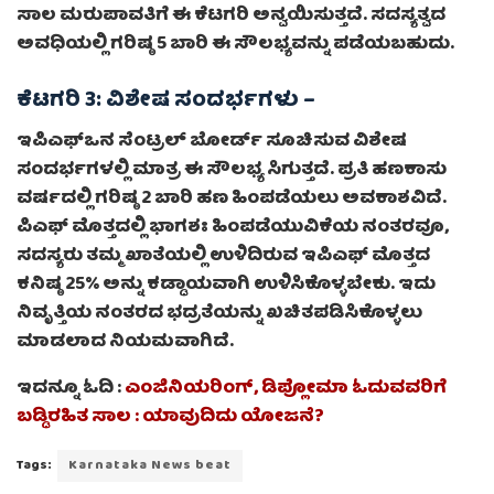
ಸಾಲ ಮರುಪಾವತಿಗೆ ಈ ಕೆಟಗರಿ ಅನ್ವಯಿಸುತ್ತದೆ. ಸದಸ್ಯತ್ವದ
ಅವಧಿಯಲ್ಲಿ ಗರಿಷ್ಠ 5 ಬಾರಿ ಈ ಸೌಲಭ್ಯವನ್ನು ಪಡೆಯಬಹುದು.
ಕೆಟಗರಿ 3: ವಿಶೇಷ ಸಂದರ್ಭಗಳು –
ಇಪಿಎಫ್‌ಒನ ಸೆಂಟ್ರಲ್ ಬೋರ್ಡ್ ಸೂಚಿಸುವ ವಿಶೇಷ
ಸಂದರ್ಭಗಳಲ್ಲಿ ಮಾತ್ರ ಈ ಸೌಲಭ್ಯ ಸಿಗುತ್ತದೆ. ಪ್ರತಿ ಹಣಕಾಸು
ವರ್ಷದಲ್ಲಿ ಗರಿಷ್ಠ 2 ಬಾರಿ ಹಣ ಹಿಂಪಡೆಯಲು ಅವಕಾಶವಿದೆ.
ಪಿಎಫ್ ಮೊತ್ತದಲ್ಲಿ ಭಾಗಶಃ ಹಿಂಪಡೆಯುವಿಕೆಯ ನಂತರವೂ,
ಸದಸ್ಯರು ತಮ್ಮ ಖಾತೆಯಲ್ಲಿ ಉಳಿದಿರುವ ಇಪಿಎಫ್ ಮೊತ್ತದ
ಕನಿಷ್ಠ 25% ಅನ್ನು ಕಡ್ಡಾಯವಾಗಿ ಉಳಿಸಿಕೊಳ್ಳಬೇಕು. ಇದು
ನಿವೃತ್ತಿಯ ನಂತರದ ಭದ್ರತೆಯನ್ನು ಖಚಿತಪಡಿಸಿಕೊಳ್ಳಲು
ಮಾಡಲಾದ ನಿಯಮವಾಗಿದೆ.
ಇದನ್ನೂ ಓದಿ :
ಎಂಜಿನಿಯರಿಂಗ್, ಡಿಪ್ಲೋಮಾ ಓದುವವರಿಗೆ
ಬಡ್ಡಿರಹಿತ ಸಾಲ : ಯಾವುದಿದು ಯೋಜನೆ?
Tags:
Karnataka News beat