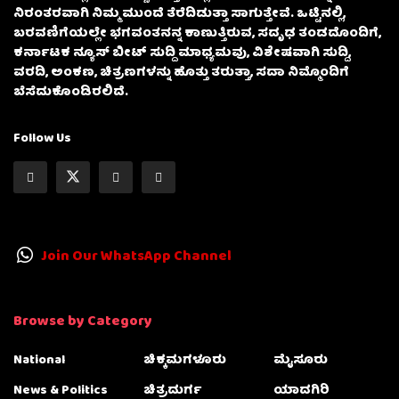
ನಿರಂತರವಾಗಿ ನಿಮ್ಮ ಮುಂದೆ ತೆರೆದಿಡುತ್ತಾ ಸಾಗುತ್ತೇವೆ. ಒಟ್ಟಿನಲ್ಲಿ,
ಬರವಣಿಗೆಯಲ್ಲೇ ಭಗವಂತನನ್ನ ಕಾಣುತ್ತಿರುವ, ಸದೃಢ ತಂಡದೊಂದಿಗೆ,
ಕರ್ನಾಟಕ ನ್ಯೂಸ್ ಬೀಟ್ ಸುದ್ದಿ ಮಾಧ್ಯಮವು, ವಿಶೇಷವಾಗಿ ಸುದ್ದಿ,
ವರದಿ, ಅಂಕಣ, ಚಿತ್ರಣಗಳನ್ನು ಹೊತ್ತು ತರುತ್ತಾ, ಸದಾ ನಿಮ್ಮೊಂದಿಗೆ
ಬೆಸೆದುಕೊಂಡಿರಲಿದೆ.
Follow Us
Join Our WhatsApp Channel
Browse by Category
National
ಚಿಕ್ಕಮಗಳೂರು
ಮೈಸೂರು
News & Politics
ಚಿತ್ರದುರ್ಗ
ಯಾದಗಿರಿ