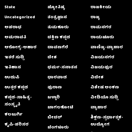
State
ಜ್ಯೋತಿಷ್ಯ
ರಾಜಕೀಯ
Uncategorized
ತಂತ್ರಜ್ಞಾನ
ರಾಜ್ಯ
ಅಪರಾಧ
ತುಮಕೂರು
ರಾಮನಗರ
ಅಮರಾವತಿ
ದಕ್ಷಿಣ ಕನ್ನಡ
ರಾಯಚೂರು
ಆರೋಗ್ಯ-ಆಹಾರ
ದಾವಣಗೆರೆ
ವಾಣಿಜ್ಯ-ವ್ಯಾಪಾರ
ಇತರೆ ಸುದ್ದಿ
ದೇಶ
ವಿಜಯನಗರ
ಇತಿಹಾಸ
ಧರ್ಮ-ಸನಾತನ
ವಿಜಯಪುರ
ಉಡುಪಿ
ಧಾರವಾಡ
ವಿದೇಶ
ಉತ್ತರ ಕನ್ನಡ
ಪುರಾಣ
ವಿಶೇಷ ಅಂಕಣ
ಕನ್ನಡ-ಸಾಹಿತ್ಯ-
ಬಳ್ಳಾರಿ
ವೀಡಿಯೊ ಸುದ್ದಿ
ಸಂಸ್ಕೃತಿ
ಬಾಗಲಕೋಟೆ
ವ್ಯಾಪಾರ
ಕಲಬುರ್ಗಿ
ಬೀದರ್
ಶಿಕ್ಷಣ-ಸ್ಪರ್ಧಾತ್ಮಕ-
ಕೃಷಿ-ಪರಿಸರ
ಉದ್ಯೋಗ
ಬೆಂಗಳೂರು