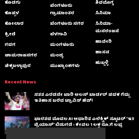
ಕೊಡಗು
ಶಿವಮೊಗ್ಗ
ಬೆಂಗಳೂರು
ಕೊಪ್ಪಳ
ಗ್ರಾಮಾಂತರ
ಸಿನಿಮಾ
ಕೋಲಾರ
ಬೆಂಗಳೂರು ನಗರ
ಸಿನಿಮಾ-
ಮನರಂಜನೆ
ಕ್ರೀಡೆ
ಬೆಳಗಾವಿ
ಹಾವೇರಿ
ಗದಗ
ಮಂಗಳೂರು
ಹಾಸನ
ಚಾಮರಾಜನಗರ
ಮಂಡ್ಯ
ಹುಬ್ಬಳ್ಳಿ
ಚಿಕ್ಕಬಳ್ಳಾಫುರ
ಮುಖ್ಯಾಂಶಗಳು
Recent News
ಸತತ ಎರಡನೇ ಬಾರಿ ಅಲನ್ ಬಾರ್ಡರ್ ಪದಕ ಗೆದ್ದು
ಇತಿಹಾಸ ಬರೆದ ಟ್ರಾವಿಸ್ ಹೆಡ್!
ಭಾರತದ ಮೊದಲ AI ಆಧಾರಿತ ಎಲೆಕ್ಟ್ರಿಕ್ ಸ್ಕೂಟರ್ ‘ಇ3
ಟ್ರಿಯಾನ್’ ಬಿಡುಗಡೆ : ಕೇವಲ 1 ಲಕ್ಷ ರೂ.ಗೆ ಲಭ್ಯ