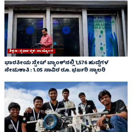
ಶಿಕ್ಷಣ-ಸ್ಪರ್ಧಾತ್ಮಕ-ಉದ್ಯೋಗ
ಭಾರತೀಯ ಸ್ಟೇಟ್ ಬ್ಯಾಂಕ್‌ನಲ್ಲಿ 1,576 ಹುದ್ದೆಗಳ
ನೇಮಕಾತಿ : 1.05 ಸಾವಿರ ರೂ. ಭರ್ಜರಿ ಸ್ಯಾಲರಿ