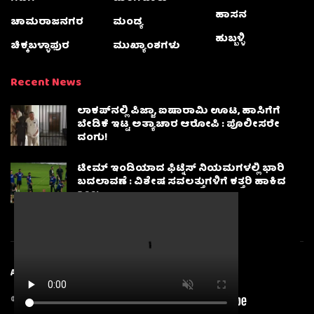
ಹಾಸನ
ಚಾಮರಾಜನಗರ
ಮಂಡ್ಯ
ಹುಬ್ಬಳ್ಳಿ
ಚಿಕ್ಕಬಳ್ಳಾಫುರ
ಮುಖ್ಯಾಂಶಗಳು
Recent News
ಲಾಕಪ್‌ನಲ್ಲಿ ಪಿಜ್ಜಾ, ಐಷಾರಾಮಿ ಊಟ, ಹಾಸಿಗೆಗೆ
ಬೇಡಿಕೆ ಇಟ್ಟ ಅತ್ಯಾಚಾರ ಆರೋಪಿ : ಪೊಲೀಸರೇ
ದಂಗು!
ಟೀಮ್ ಇಂಡಿಯಾದ ಫಿಟ್ನೆಸ್ ನಿಯಮಗಳಲ್ಲಿ ಭಾರಿ
ಬದಲಾವಣೆ : ವಿಶೇಷ ಸವಲತ್ತುಗಳಿಗೆ ಕತ್ತರಿ ಹಾಕಿದ
BCCI
About
Advertise
Privacy & Policy
Contact Us
© 2025
Karnatakanewsbeat