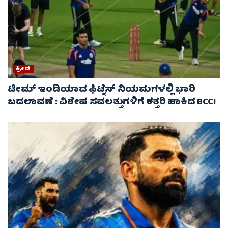
ಕ್ರೀಡೆ
ಟೀಮ್ ಇಂಡಿಯಾದ ಫಿಟ್ನೆಸ್ ನಿಯಮಗಳಲ್ಲಿ ಭಾರಿ
ಬದಲಾವಣೆ : ವಿಶೇಷ ಸವಲತ್ತುಗಳಿಗೆ ಕತ್ತರಿ ಹಾಕಿದ BCCI