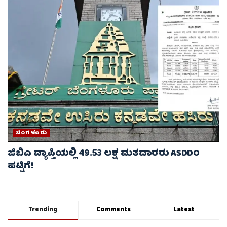
ಬೆಂಗಳೂರು
ಜಿಬಿಎ ವ್ಯಾಪ್ತಿಯಲ್ಲಿ 49.53 ಲಕ್ಷ ಮತದಾರರು ASDDO
ಪಟ್ಟಿಗೆ!
Trending
Comments
Latest