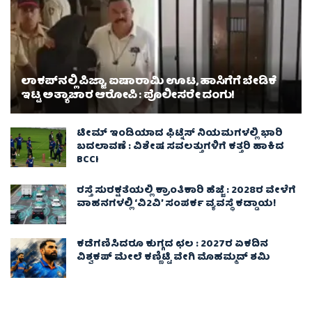
ಲಾಕಪ್‌ನಲ್ಲಿ ಪಿಜ್ಜಾ, ಐಷಾರಾಮಿ ಊಟ, ಹಾಸಿಗೆಗೆ ಬೇಡಿಕೆ
ಇಟ್ಟ ಅತ್ಯಾಚಾರ ಆರೋಪಿ : ಪೊಲೀಸರೇ ದಂಗು!
ಟೀಮ್ ಇಂಡಿಯಾದ ಫಿಟ್ನೆಸ್ ನಿಯಮಗಳಲ್ಲಿ ಭಾರಿ
ಬದಲಾವಣೆ : ವಿಶೇಷ ಸವಲತ್ತುಗಳಿಗೆ ಕತ್ತರಿ ಹಾಕಿದ
BCCI
ರಸ್ತೆ ಸುರಕ್ಷತೆಯಲ್ಲಿ ಕ್ರಾಂತಿಕಾರಿ ಹೆಜ್ಜೆ : 2028ರ ವೇಳೆಗೆ
ವಾಹನಗಳಲ್ಲಿ ‘ವಿ2ವಿ’ ಸಂಪರ್ಕ ವ್ಯವಸ್ಥೆ ಕಡ್ಡಾಯ!
ಕಡೆಗಣಿಸಿದರೂ ಕುಗ್ಗದ ಛಲ : 2027ರ ಏಕದಿನ
ವಿಶ್ವಕಪ್‌ ಮೇಲೆ ಕಣ್ಣಿಟ್ಟಿ ವೇಗಿ ಮೊಹಮ್ಮದ್ ಶಮಿ