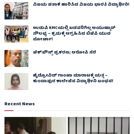
ವಿಜಯ ಪತಾಕೆ ಹಾರಿಸಿದ ವಿಜಯ ಭಾರತಿ ವಿದ್ಯಾರ್ಥಿನಿ!
ಉಡುಪಿ KMCಯಲ್ಲಿ ಬಡವರಿಗಿಲ್ಲ ಆಯುಷ್ಮಾನ್
ಸೌಲಭ್ಯ – ಕ್ರಮಕ್ಕೆ ಆಗ್ರಹಿಸಿದ ಬಿಜೆಪಿ ಯುವ
ಮೋರ್ಚಾ!
ಚೆಕ್​ಬೌನ್ಸ್​ ಪ್ರಕರಣ; ಆರೋಪಿ ಸೆರೆ
ಹೈಡ್ರೋವಿಡ್ ಗಾಂಜಾ ಮಾರಾಟಕ್ಕೆ ಯತ್ನ –
ಕುಂದಾಪುರ ಕಾಲೇಜಿನ ವಿದ್ಯಾರ್ಥಿನಿ ಬಂಧನ!
Recent News