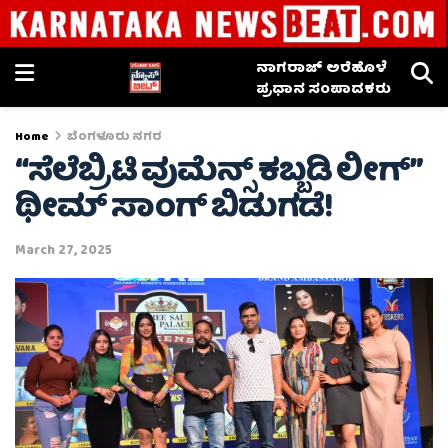
ನಾಗರಾಜ್ ಅರೆಹೊಳೆ
ಪ್ರಧಾನ ಸಂಪಾದಕರು
Home
ಬೆಂಗಳೂರು ನಗರ
“ಸೆಲೆಬ್ರಿಟಿ ವುಮೆನ್ಸ್ ಕಬ್ಬಡಿ ಲೀಗ್”
ಥೀಮ್ ಸಾಂಗ್ ಬಿಡುಗಡೆ!
March 27, 2025