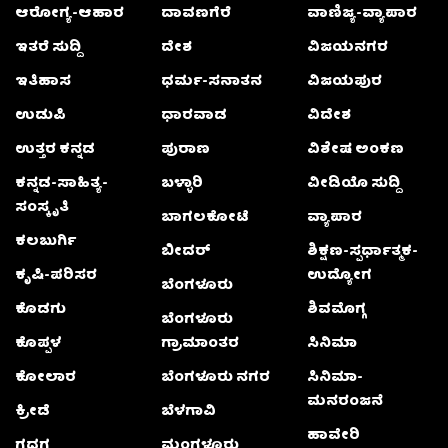
ಆರೋಗ್ಯ-ಆಹಾರ
ದಾವಣಗೆರೆ
ವಾಣಿಜ್ಯ-ವ್ಯಾಪಾರ
ಇತರೆ ಸುದ್ದಿ
ದೇಶ
ವಿಜಯನಗರ
ಇತಿಹಾಸ
ಧರ್ಮ-ಸನಾತನ
ವಿಜಯಪುರ
ಉಡುಪಿ
ಧಾರವಾಡ
ವಿದೇಶ
ಉತ್ತರ ಕನ್ನಡ
ಪುರಾಣ
ವಿಶೇಷ ಅಂಕಣ
ಕನ್ನಡ-ಸಾಹಿತ್ಯ-
ಬಳ್ಳಾರಿ
ವೀಡಿಯೊ ಸುದ್ದಿ
ಸಂಸ್ಕೃತಿ
ಬಾಗಲಕೋಟೆ
ವ್ಯಾಪಾರ
ಕಲಬುರ್ಗಿ
ಬೀದರ್
ಶಿಕ್ಷಣ-ಸ್ಪರ್ಧಾತ್ಮಕ-
ಕೃಷಿ-ಪರಿಸರ
ಉದ್ಯೋಗ
ಬೆಂಗಳೂರು
ಕೊಡಗು
ಶಿವಮೊಗ್ಗ
ಬೆಂಗಳೂರು
ಕೊಪ್ಪಳ
ಗ್ರಾಮಾಂತರ
ಸಿನಿಮಾ
ಕೋಲಾರ
ಬೆಂಗಳೂರು ನಗರ
ಸಿನಿಮಾ-
ಮನರಂಜನೆ
ಕ್ರೀಡೆ
ಬೆಳಗಾವಿ
ಹಾವೇರಿ
ಗದಗ
ಮಂಗಳೂರು