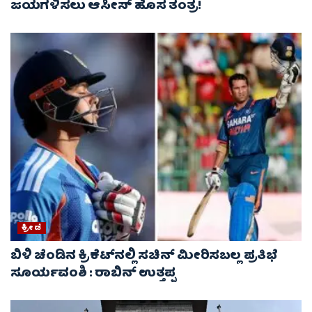
ಜಯಗಳಿಸಲು ಆಸೀಸ್‌ ಹೊಸ ತಂತ್ರ!
ಕ್ರೀಡೆ
ಬಿಳಿ ಚೆಂಡಿನ ಕ್ರಿಕೆಟ್‌ನಲ್ಲಿ ಸಚಿನ್ ಮೀರಿಸಬಲ್ಲ ಪ್ರತಿಭೆ
ಸೂರ್ಯವಂಶಿ : ರಾಬಿನ್ ಉತ್ತಪ್ಪ