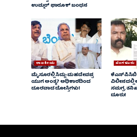
ಉಮ್ಮರ್ ಫಾರೂಕ್ ಬಂಧನ
ರಾಜಕೀಯ
ಬೆಂಗಳೂರು
ಮೈಸೂರಲ್ಲಿ ಸಿದ್ದು-ಮಹದೇವಪ್ಪ
ಕೆಎಸ್‌ಪಿಸಿಬಿ
ಯುಗ ಅಂತ್ಯ? ಅಧಿಕಾರದಿಂದ
ವಿಲೀನದಲ್ಲ
ದೂರವಾದ ದೋಸ್ತಿಗಳು!
ಸಮಗ್ರ ತನಿಖೆಗ
ದೂರು!