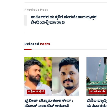
Previous Post
ಕಾರ್ಮಿಕರ ಮಕ್ಕಳಿಗೆ ಸೇರಬೇಕಾದ ಪುಸ್ತಕ
ಬೀದಿಯಲ್ಲಿ ಮಾರಾಟ
Related
Posts
ದಕ್ಷಿಣ ಕನ್ನಡ
ಬೆಂಗಳೂರು
ಪ್ರವೀಣ್ ನೆಟ್ಟಾರು ಕೊಲೆ ಕೇಸ್ ​;
ಜಿಬಿಎ ವ್ಯಾಪ್ತ
ಮೋಸ್ಟ್ ವಾಂಟೆಡ್‌ ಆರೋಪಿ
ಮತದಾರರು AS