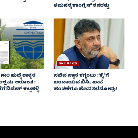
ಶಮನಕ್ಕೆ ಕಾಂಗ್ರೆಸ್ ಕಸರತ್ತು
ರಾಜಕೀಯ
 PRO ಹುದ್ದೆ ಶಾಶ್ವತ
ಸಚಿವ ಸ್ಥಾನ ಕಗ್ಗಂಟು : ‘ಕೈ’ಗೆ
ಿ ಅಕ್ರಮ ಆರೋಪ :
ಬಂಡಾಯದ ಬಿಸಿ.. ಖಾತೆ
ೆ ದಿನೇಶ್ ಕಲ್ಲಹಳ್ಳಿ
ಹಂಚಿಕೆಗೂ ಹೊಸ ತಲೆನೋವು!