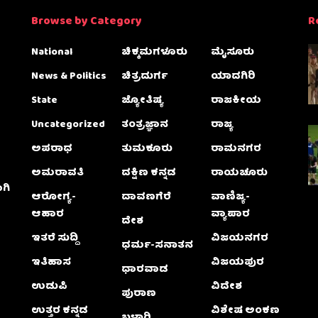
Browse by Category
R
National
ಚಿಕ್ಕಮಗಳೂರು
ಮೈಸೂರು
News & Politics
ಚಿತ್ರದುರ್ಗ
ಯಾದಗಿರಿ
State
ಜ್ಯೋತಿಷ್ಯ
ರಾಜಕೀಯ
Uncategorized
ತಂತ್ರಜ್ಞಾನ
ರಾಜ್ಯ
ಅಪರಾಧ
ತುಮಕೂರು
ರಾಮನಗರ
ಅಮರಾವತಿ
ದಕ್ಷಿಣ ಕನ್ನಡ
ರಾಯಚೂರು
ಗಿ
ಆರೋಗ್ಯ-
ದಾವಣಗೆರೆ
ವಾಣಿಜ್ಯ-
ಆಹಾರ
ವ್ಯಾಪಾರ
ದೇಶ
ಇತರೆ ಸುದ್ದಿ
ವಿಜಯನಗರ
ಧರ್ಮ-ಸನಾತನ
ಇತಿಹಾಸ
ವಿಜಯಪುರ
ಧಾರವಾಡ
ಉಡುಪಿ
ವಿದೇಶ
ಪುರಾಣ
ಉತ್ತರ ಕನ್ನಡ
ವಿಶೇಷ ಅಂಕಣ
ಬಳ್ಳಾರಿ