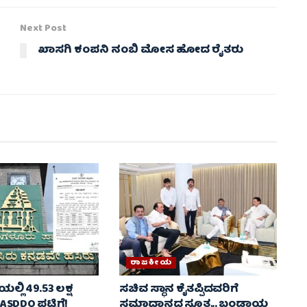
Next Post
ಖಾಸಗಿ ಕಂಪನಿ ನಂಬಿ ಮೋಸ ಹೋದ ರೈತರು
ರಾಜಕೀಯ
ಿಯಲ್ಲಿ 49.53 ಲಕ್ಷ
ಸಚಿವ ಸ್ಥಾನ ಕೈತಪ್ಪಿದವರಿಗೆ
DDO ಪಟ್ಟಿಗೆ!
ಸಮಾಧಾನದ ಸೂತ್ರ.. ಬಂಡಾಯ