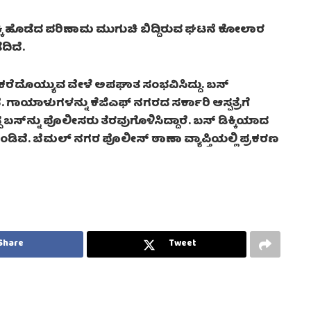
 ಡಿಕ್ಕಿ ಹೊಡೆದ ಪರಿಣಾಮ ಮುಗುಚಿ ಬಿದ್ದಿರುವ ಘಟನೆ ಕೋಲಾರ
ದಿದೆ.
 ಕರೆದೊಯ್ಯುವ ವೇಳೆ ಅಪಘಾತ ಸಂಭವಿಸಿದ್ದು. ಬಸ್‌
. ಗಾಯಾಳುಗಳನ್ನು ಕೆಜಿಎಫ್ ನಗರದ ಸರ್ಕಾರಿ‌ ಆಸ್ಪತ್ರೆಗೆ
ಬಸ್‌ನ್ನು ಪೊಲೀಸರು ತೆರವುಗೊಳಿಸಿದ್ದಾರೆ. ಬಸ್ ಡಿಕ್ಕಿಯಾದ
ವೆ. ಬೆಮಲ್ ನಗರ ಪೊಲೀಸ್ ಠಾಣಾ ವ್ಯಾಪ್ತಿಯಲ್ಲಿ ಪ್ರಕರಣ
Share
Tweet