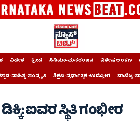
ಶ
ವಿದೇಶ
ಕ್ರೀಡೆ
ಸಿನಿಮಾ-ಮನರಂಜನೆ
ವಿಶೇಷ ಅಂಕಣ
ನ್ನಡ-ಸಾಹಿತ್ಯ-ಸಂಸ್ಕೃತಿ
ಶಿಕ್ಷಣ-ಸ್ಪರ್ಧಾತ್ಮಕ-ಉದ್ಯೋಗ
ವಾಣಿಜ್ಯ-ವ
ಡಿಕ್ಕಿ: ಐವರ ಸ್ಥಿತಿ ಗಂಭೀರ