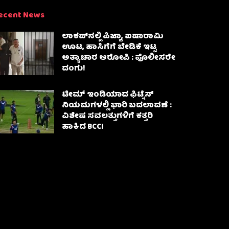
ecent News
ಲಾಕಪ್‌ನಲ್ಲಿ ಪಿಜ್ಜಾ, ಐಷಾರಾಮಿ
ಊಟ, ಹಾಸಿಗೆಗೆ ಬೇಡಿಕೆ ಇಟ್ಟ
ಅತ್ಯಾಚಾರ ಆರೋಪಿ : ಪೊಲೀಸರೇ
ದಂಗು!
ಟೀಮ್ ಇಂಡಿಯಾದ ಫಿಟ್ನೆಸ್
ನಿಯಮಗಳಲ್ಲಿ ಭಾರಿ ಬದಲಾವಣೆ :
ವಿಶೇಷ ಸವಲತ್ತುಗಳಿಗೆ ಕತ್ತರಿ
ಹಾಕಿದ BCCI