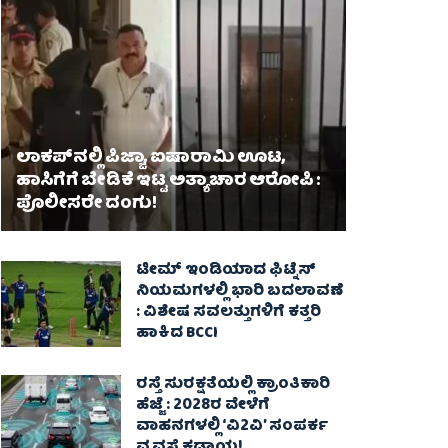
ಲಾಕಪ್‌ನಲ್ಲಿ ಪಿಜ್ಜಾ, ಐಷಾರಾಮಿ ಊಟ,
ಹಾಸಿಗೆಗೆ ಬೇಡಿಕೆ ಇಟ್ಟ ಅತ್ಯಾಚಾರ ಆರೋಪಿ :
ಪೊಲೀಸರೇ ದಂಗು!
ಟೀಮ್ ಇಂಡಿಯಾದ ಫಿಟ್ನೆಸ್
ನಿಯಮಗಳಲ್ಲಿ ಭಾರಿ ಬದಲಾವಣೆ
: ವಿಶೇಷ ಸವಲತ್ತುಗಳಿಗೆ ಕತ್ತರಿ
ಹಾಕಿದ BCCI
ರಸ್ತೆ ಸುರಕ್ಷತೆಯಲ್ಲಿ ಕ್ರಾಂತಿಕಾರಿ
ಹೆಜ್ಜೆ : 2028ರ ವೇಳೆಗೆ
ವಾಹನಗಳಲ್ಲಿ ‘ವಿ2ವಿ’ ಸಂಪರ್ಕ