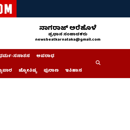
ನಾಗರಾಜ್ ಅರೆಹೊಳೆ
ಪ್ರಧಾನ ಸಂಪಾದಕರು
newsbeatkarnataka@gmail.com
ಧರ್ಮ-ಸನಾತನ
ಅಪರಾಧ
್ಯಾಪಾರ
ಜ್ಯೋತಿಷ್ಯ
ಪುರಾಣ
ಇತಿಹಾಸ