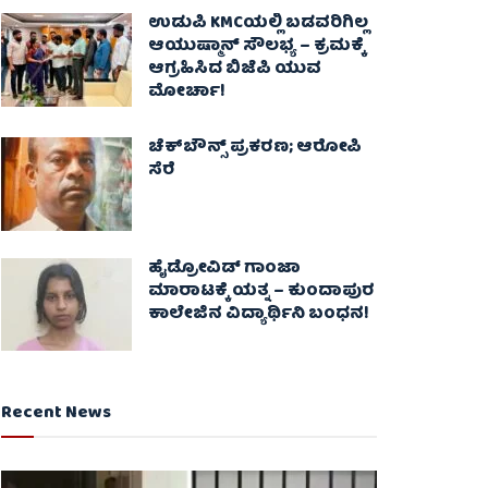
ಉಡುಪಿ KMCಯಲ್ಲಿ ಬಡವರಿಗಿಲ್ಲ
ಆಯುಷ್ಮಾನ್ ಸೌಲಭ್ಯ – ಕ್ರಮಕ್ಕೆ
ಆಗ್ರಹಿಸಿದ ಬಿಜೆಪಿ ಯುವ
ಮೋರ್ಚಾ!
ಚೆಕ್​ಬೌನ್ಸ್​ ಪ್ರಕರಣ; ಆರೋಪಿ
ಸೆರೆ
ಹೈಡ್ರೋವಿಡ್ ಗಾಂಜಾ
ಮಾರಾಟಕ್ಕೆ ಯತ್ನ – ಕುಂದಾಪುರ
ಕಾಲೇಜಿನ ವಿದ್ಯಾರ್ಥಿನಿ ಬಂಧನ!
Recent News