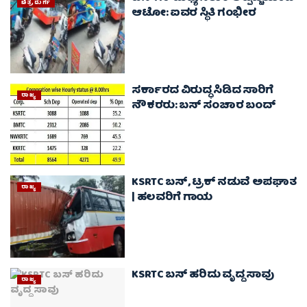
ಚಿತ್ರದುರ್ಗ
ಆಟೋ: ಐವರ ಸ್ಥಿತಿ ಗಂಭೀರ
ಸರ್ಕಾರದ ವಿರುದ್ಧ ಸಿಡಿದ ಸಾರಿಗೆ
ರಾಜ್ಯ
ನೌಕರರು: ಬಸ್‌ ಸಂಚಾರ ಬಂದ್‌
KSRTC ಬಸ್‌, ಟ್ರಕ್ ನಡುವೆ ಅಪಘಾತ
ರಾಜ್ಯ
| ಹಲವರಿಗೆ ಗಾಯ
KSRTC ಬಸ್ ಹರಿದು ವೃದ್ದ ಸಾವು
ರಾಜ್ಯ