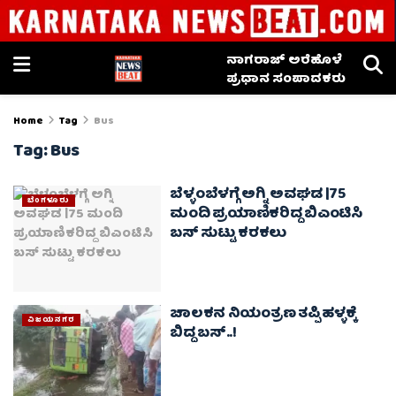
ನಾಗರಾಜ್ ಅರೆಹೊಳೆ
ಪ್ರಧಾನ ಸಂಪಾದಕರು
Home
Tag
Bus
Tag:
Bus
ಬೆಳ್ಳಂಬೆಳಗ್ಗೆ ಅಗ್ನಿ ಅವಘಡ |75
ಬೆಂಗಳೂರು
ಮಂದಿ ಪ್ರಯಾಣಿಕರಿದ್ದ ಬಿಎಂಟಿಸಿ
ಬಸ್‌ ಸುಟ್ಟು ಕರಕಲು
ಚಾಲಕನ ನಿಯಂತ್ರಣ ತಪ್ಪಿ ಹಳ್ಳಕ್ಕೆ
ವಿಜಯನಗರ
ಬಿದ್ದ ಬಸ್‌..!