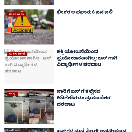
ಭೀಕರ ಅಪಘಾತ; 6 ಜನ ಬಲಿ
ಮಂಗಳೂರು
ಶಕ್ತಿ ಯೋಜನೆಯಿಂದ
ಬಾಗಲಕೋಟೆ
ಪ್ರಯೋಜನವಾಗಿಲ್ಲ : ಬಸ್‌ ಗಾಗಿ
ವಿದ್ಯಾರ್ಥಿಗಳ ಪರದಾಟ
ಸಾರಿಗೆ ಬಸ್ ಗೆ ಕಲ್ಲೆಸದ
ರಾಜ್ಯ
ಕಿಡಿಗೇಡಿಗಳು: ಪ್ರಯಾಣಿಕರ
ಪರದಾಟ
ಬಸ್‍ಗಳ ಮಧ್ಯೆ ಸಿಲುಕಿ ಅಪ್ಪಚ್ಚಿಯಾದ