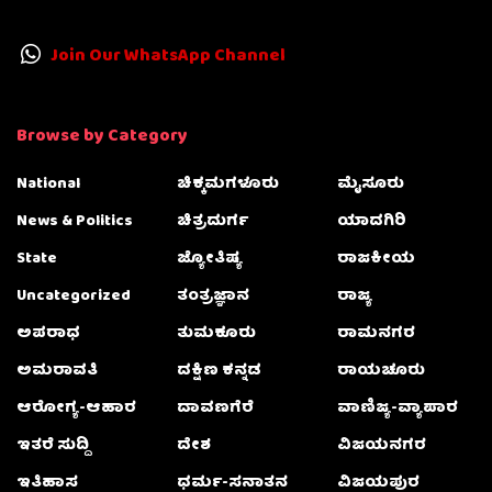
Join Our WhatsApp Channel
Browse by Category
National
ಚಿಕ್ಕಮಗಳೂರು
ಮೈಸೂರು
News & Politics
ಚಿತ್ರದುರ್ಗ
ಯಾದಗಿರಿ
State
ಜ್ಯೋತಿಷ್ಯ
ರಾಜಕೀಯ
Uncategorized
ತಂತ್ರಜ್ಞಾನ
ರಾಜ್ಯ
ಅಪರಾಧ
ತುಮಕೂರು
ರಾಮನಗರ
ಅಮರಾವತಿ
ದಕ್ಷಿಣ ಕನ್ನಡ
ರಾಯಚೂರು
ಆರೋಗ್ಯ-ಆಹಾರ
ದಾವಣಗೆರೆ
ವಾಣಿಜ್ಯ-ವ್ಯಾಪಾರ
ಇತರೆ ಸುದ್ದಿ
ದೇಶ
ವಿಜಯನಗರ
ಇತಿಹಾಸ
ಧರ್ಮ-ಸನಾತನ
ವಿಜಯಪುರ