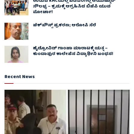
ಉಡುಪಿ KMCಯಲ್ಲಿ ಬಡವರಿಗಿಲ್ಲ ಆಯುಷ್ಮಾನ್
ಸೌಲಭ್ಯ – ಕ್ರಮಕ್ಕೆ ಆಗ್ರಹಿಸಿದ ಬಿಜೆಪಿ ಯುವ
ಮೋರ್ಚಾ!
ಚೆಕ್​ಬೌನ್ಸ್​ ಪ್ರಕರಣ; ಆರೋಪಿ ಸೆರೆ
ಹೈಡ್ರೋವಿಡ್ ಗಾಂಜಾ ಮಾರಾಟಕ್ಕೆ ಯತ್ನ –
ಕುಂದಾಪುರ ಕಾಲೇಜಿನ ವಿದ್ಯಾರ್ಥಿನಿ ಬಂಧನ!
Recent News