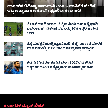
ಲಾಕಪ್‌ನಲ್ಲಿ ಪಿಜ್ಜಾ, ಐಷಾರಾಮಿ ಊಟ, ಹಾಸಿಗೆಗೆ ಬೇಡಿಕೆ
ಇಟ್ಟ ಅತ್ಯಾಚಾರ ಆರೋಪಿ : ಪೊಲೀಸರೇ ದಂಗು!
ಟೀಮ್ ಇಂಡಿಯಾದ ಫಿಟ್ನೆಸ್ ನಿಯಮಗಳಲ್ಲಿ ಭಾರಿ
ಬದಲಾವಣೆ : ವಿಶೇಷ ಸವಲತ್ತುಗಳಿಗೆ ಕತ್ತರಿ ಹಾಕಿದ
BCCI
ರಸ್ತೆ ಸುರಕ್ಷತೆಯಲ್ಲಿ ಕ್ರಾಂತಿಕಾರಿ ಹೆಜ್ಜೆ : 2028ರ ವೇಳೆಗೆ
ವಾಹನಗಳಲ್ಲಿ ‘ವಿ2ವಿ’ ಸಂಪರ್ಕ ವ್ಯವಸ್ಥೆ ಕಡ್ಡಾಯ!
ಕಡೆಗಣಿಸಿದರೂ ಕುಗ್ಗದ ಛಲ : 2027ರ ಏಕದಿನ
ವಿಶ್ವಕಪ್‌ ಮೇಲೆ ಕಣ್ಣಿಟ್ಟಿ ವೇಗಿ ಮೊಹಮ್ಮದ್ ಶಮಿ
ಕರ್ನಾಟಕ ನ್ಯೂಸ್ ಬೀಟ್