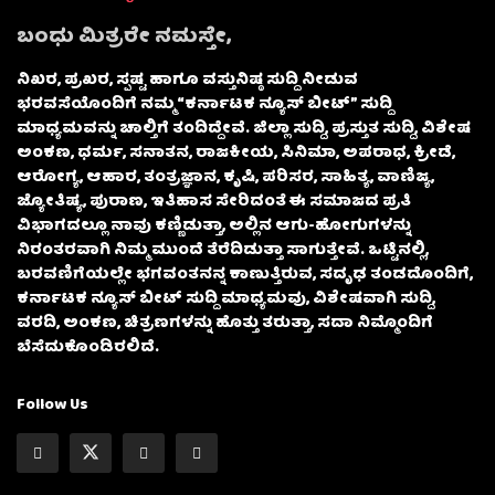
ಬಂಧು ಮಿತ್ರರೇ ನಮಸ್ತೇ,
ನಿಖರ, ಪ್ರಖರ, ಸ್ಪಷ್ಟ ಹಾಗೂ ವಸ್ತುನಿಷ್ಠ ಸುದ್ದಿ ನೀಡುವ
ಭರವಸೆಯೊಂದಿಗೆ ನಮ್ಮ “ಕರ್ನಾಟಕ ನ್ಯೂಸ್ ಬೀಟ್” ಸುದ್ದಿ
ಮಾಧ್ಯಮವನ್ನು ಚಾಲ್ತಿಗೆ ತಂದಿದ್ದೇವೆ. ಜಿಲ್ಲಾ ಸುದ್ದಿ, ಪ್ರಸ್ತುತ ಸುದ್ದಿ, ವಿಶೇಷ
ಅಂಕಣ, ಧರ್ಮ, ಸನಾತನ, ರಾಜಕೀಯ, ಸಿನಿಮಾ, ಅಪರಾಧ, ಕ್ರೀಡೆ,
ಆರೋಗ್ಯ, ಆಹಾರ, ತಂತ್ರಜ್ಞಾನ, ಕೃಷಿ, ಪರಿಸರ, ಸಾಹಿತ್ಯ, ವಾಣಿಜ್ಯ,
ಜ್ಯೋತಿಷ್ಯ, ಪುರಾಣ, ಇತಿಹಾಸ ಸೇರಿದಂತೆ ಈ ಸಮಾಜದ ಪ್ರತಿ
ವಿಭಾಗದಲ್ಲೂ ನಾವು ಕಣ್ಣಿಡುತ್ತಾ, ಅಲ್ಲಿನ ಆಗು-ಹೋಗುಗಳನ್ನು
ನಿರಂತರವಾಗಿ ನಿಮ್ಮ ಮುಂದೆ ತೆರೆದಿಡುತ್ತಾ ಸಾಗುತ್ತೇವೆ. ಒಟ್ಟಿನಲ್ಲಿ,
ಬರವಣಿಗೆಯಲ್ಲೇ ಭಗವಂತನನ್ನ ಕಾಣುತ್ತಿರುವ, ಸದೃಢ ತಂಡದೊಂದಿಗೆ,
ಕರ್ನಾಟಕ ನ್ಯೂಸ್ ಬೀಟ್ ಸುದ್ದಿ ಮಾಧ್ಯಮವು, ವಿಶೇಷವಾಗಿ ಸುದ್ದಿ,
ವರದಿ, ಅಂಕಣ, ಚಿತ್ರಣಗಳನ್ನು ಹೊತ್ತು ತರುತ್ತಾ, ಸದಾ ನಿಮ್ಮೊಂದಿಗೆ
ಬೆಸೆದುಕೊಂಡಿರಲಿದೆ.
Follow Us