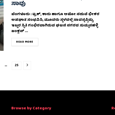
ಸಾವು
ಬೆಂಗಳೂರು : ಟ್ರಕ್‌, ಕಾರು ಹಾಗೂ ಆಟೋ ನಡುವೆ ಭೀಕರ
ಅಪಘಾತ ಸಂಭವಿಸಿ, ಮೂವರು ಸ್ಥಳದಲ್ಲೆ ಸಾವನ್ನಪ್ಪಿದ್ದು,
ಇಬ್ಬರ ಸ್ಥಿತಿ ಗಂಭಿರವಾಗಿರುವ ಘಟನೆ ನಗರದ ಸುಮ್ಮನಹಳ್ಳಿ
ಜಂಕ್ಷನ್ ...
DETAILS
READ MORE
…
25
Browse by Category
R