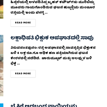
ಹಿನ್ನೆಲೆಯಲ್ಲಿ ಅಳವಡಿಸಿದ್ದ ಬೃಹತ್ ಕಟೌಟ್‌ಗಳು ಮುರಿಬಿದ್ದು
ಮೂವರು ಗಾಯಗೊಂಡಿರುವ ಘಟನೆ ಹುಬ್ಬಳ್ಳಿಯ ಮಂಟೂರ
ರಸ್ತೆಯಲ್ಲಿ ಇಂದು ಬೆಳಗ್ಗೆ ...
DETAILS
READ MORE
ಲಕ್ಷಾಧಿಪತಿ ಭಿಕ್ಷುಕ ಅಪಘಾತದಲ್ಲಿ ಸಾವು
ತಿರುವನಂತಪುರಂ: ರಸ್ತೆ ಅಪಘಾತದಲ್ಲಿ ಸಾವನ್ನಪ್ಪಿದ ಭಿಕ್ಷುಕನ
ಬಳಿ 4 ಲಕ್ಷ ರೂ.ಗೂ ಅಧಿಕ ಹಣ ಪತ್ತೆಯಾಗಿರುವ ಘಟನೆ
ಕೇರಳದಲ್ಲಿ ನಡೆದಿದೆ. ಚಾರುಮ್ಮೂಟ್ ಮತ್ತು ಆಲಪ್ಪುಳ ಬಳಿ
ಭಿಕ್ಷೆ ...
DETAILS
READ MORE
ಬೈಕಿಗೆ ಅಡ್ಡಬಂದ‌ ನಾಯಿಯನ್ನು