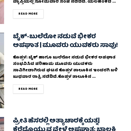
ವ್ಯಾಪ್ತಿಯಲ್ಲಿ ಸೋಮವಾರ ಸಂಜೆ ನಡೆದಿದೆ. ಯಲಹಂಕದ ...
DETAILS
READ MORE
ಬೈಕ್‌-ಬುಲೆರೋ ನಡುವೆ ಭೀಕರ
ಅಪಘಾತ | ಮೂವರು ಯುವಕರು ಸಾವು!
ಕೊಪ್ಪಳ: ಬೈಕ್​ ಹಾಗೂ ಬುಲೆರೋ ನಡುವೆ ಭೀಕರ ಅಪಘಾತ
ಸಂಭವಿಸಿದ ಪರಿಣಾಮ ಮೂವರು ಯುವಕರು
ಸಾವಿಗೀಡಾಗಿರುವ ಘಟನೆ ಕೊಪ್ಪಳ ತಾಲೂಕಿನ ಇಂದರಗಿ ಬಳಿ
ಬುಧವಾರ ರಾತ್ರಿ ನಡೆದಿದೆ.ಕೊಪ್ಪಳ ತಾಲೂಕಿನ ...
DETAILS
READ MORE
ಪ್ರೀತಿ ಹೆಸರಲ್ಲಿ ಅತ್ಯಾಚಾರಕ್ಕೆ ಯತ್ನ|
ಕೆರೆದೊಯ್ಯುವ ವೇಳೆ ಅಪಘಾತ; ಬಾಲಕಿ