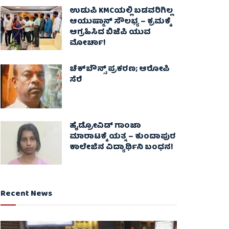
ಉಡುಪಿ KMCಯಲ್ಲಿ ಬಡವರಿಗಿಲ್ಲ
ಆಯುಷ್ಮಾನ್ ಸೌಲಭ್ಯ – ಕ್ರಮಕ್ಕೆ
ಆಗ್ರಹಿಸಿದ ಬಿಜೆಪಿ ಯುವ
ಮೋರ್ಚಾ!
ಚೆಕ್​ಬೌನ್ಸ್​ ಪ್ರಕರಣ; ಆರೋಪಿ
ಸೆರೆ
ಹೈಡ್ರೋವಿಡ್ ಗಾಂಜಾ
ಮಾರಾಟಕ್ಕೆ ಯತ್ನ – ಕುಂದಾಪುರ
ಕಾಲೇಜಿನ ವಿದ್ಯಾರ್ಥಿನಿ ಬಂಧನ!
Recent News