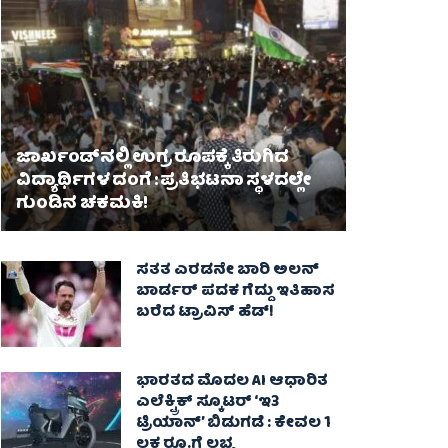
ಜಾರ್ಖಂಡ್‌ನಲ್ಲಿ ಉಗ್ರ ರೂಪಕ್ಕೆ ತಿರುಗಿದ
ವಿದ್ಯಾರ್ಥಿಗಳ ದಂಗೆ : ಪ್ರತಿಭಟನಾ ಸ್ಥಳದಲ್ಲೇ
ಗುಂಡಿನ ಚಕಮಕಿ!
ಸತತ ಎರಡನೇ ಬಾರಿ ಅಲನ್
ಬಾರ್ಡರ್ ಪದಕ ಗೆದ್ದು ಇತಿಹಾಸ
ಬರೆದ ಟ್ರಾವಿಸ್ ಹೆಡ್!
ಭಾರತದ ಮೊದಲ AI ಆಧಾರಿತ
ಎಲೆಕ್ಟ್ರಿಕ್ ಸ್ಕೂಟರ್ ‘ಇ3
ಟ್ರಿಯಾನ್’ ಬಿಡುಗಡೆ : ಕೇವಲ 1
ಲಕ್ಷ ರೂ.ಗೆ ಲಭ್ಯ