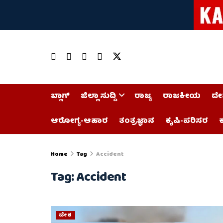
ಬ್ಲಾಗ್
ಜಿಲ್ಲಾ ಸುದ್ದಿ
ರಾಜ್ಯ
ರಾಜಕೀಯ
ದೇ
ಆರೋಗ್ಯ-ಆಹಾರ
ತಂತ್ರಜ್ಞಾನ
ಕೃಷಿ-ಪರಿಸರ
ಕ
Home
Tag
Accident
Tag:
Accident
ದೇಶ