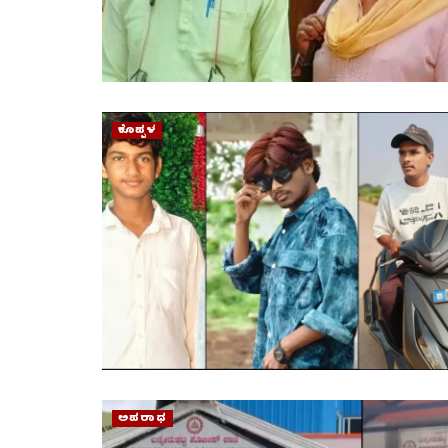
ಕೊಪ್ಪಳ
ಅಪರಾಧ