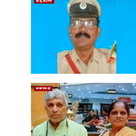
ಚಿತ್ರದುರ್ಗ
ಅಪರಾಧ