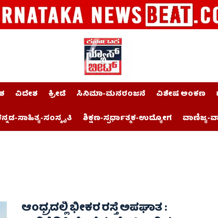
ಶ
ವಿದೇಶ
ಕ್ರೀಡೆ
ಸಿನಿಮಾ-ಮನರಂಜನೆ
ವಿಶೇಷ ಅಂಕಣ
ನ್ನಡ-ಸಾಹಿತ್ಯ-ಸಂಸ್ಕೃತಿ
ಶಿಕ್ಷಣ-ಸ್ಪರ್ಧಾತ್ಮಕ-ಉದ್ಯೋಗ
ವಾಣಿಜ್ಯ-ವ
ಆಂಧ್ರದಲ್ಲಿ ಭೀಕರ ರಸ್ತೆ ಅಪಘಾತ :