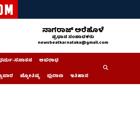
ನಾಗರಾಜ್ ಅರೆಹೊಳೆ
ಪ್ರಧಾನ ಸಂಪಾದಕರು
newsbeatkarnataka@gmail.com
ಧರ್ಮ-ಸನಾತನ
ಅಪರಾಧ
್ಯಾಪಾರ
ಜ್ಯೋತಿಷ್ಯ
ಪುರಾಣ
ಇತಿಹಾಸ