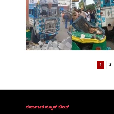
1
2
ಕರ್ನಾಟಕ ನ್ಯೂಸ್ ಬೀಟ್