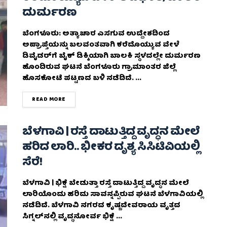
ದುರ್ಮರಣ
ಬೆಂಗಳೂರು: ಅತ್ಯಾಚಾರ ಎಸಗುವ ಉದ್ದೇಶದಿಂದ
ಅಪ್ರಾಪ್ತೆಯನ್ನು ಬಲವಂತವಾಗಿ ಕರೆದೊಯ್ಯುವ ವೇಳೆ
ಡಿವೈಡರ್​ಗೆ ಬೈಕ್​ ಡಿಕ್ಕಿಯಾಗಿ ಬಾಲಕಿ ಸ್ಥಳದಲ್ಲೇ ದುರ್ಮರಣ
ಹೊಂದಿರುವ ಘಟನೆ ಬೆಂಗಳೂರು ಗ್ರಾಮಾಂತರ ಜಿಲ್ಲೆ
ಹೊಸಕೋಟೆ ಪಟ್ಟಣದ ಬಳಿ ನಡೆದಿದೆ. ...
DETAILS
READ MORE
ಬೆಳಗಾವಿ | ರಸ್ತೆ ದಾಟುತ್ತಿದ್ದ ವೃದ್ಧನ ಮೇಲೆ
ಹರಿದ ಲಾರಿ.. ಭೀಕರ ದೃಶ್ಯ ಸಿಸಿಟಿವಿಯಲ್ಲಿ
ಸೆರೆ!
ಬೆಳಗಾವಿ | ಭಿಕ್ಷೆ ಬೇಡುತ್ತಾ ರಸ್ತೆ ದಾಟುತ್ತಿದ್ದ ವೃದ್ಧನ ಮೇಲೆ
ಲಾರಿಯೊಂದು ಹರಿದು ಸಾವನ್ನಪ್ಪಿರುವ ಘಟನೆ ಬೆಳಗಾವಿಯಲ್ಲಿ
ನಡೆದಿದೆ. ಬೆಳಗಾವಿ ನಗರದ ಕೃಷ್ಣದೇವರಾಯ ವೃತ್ತದ
ಸಿಗ್ನಲ್‌ನಲ್ಲಿ ವೃದ್ಧನೋರ್ವ ಭಿಕ್ಷೆ ...