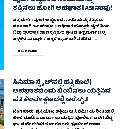
ತಪ್ಪಿಸಲು ಹೋಗಿ ಅಪಘಾತ | ASI ಸಾವು!
ಚಿತ್ರದುರ್ಗ: ಬೈಕಿಗೆ ಅಡ್ಡಬಂದ‌ ನಾಯಿಯನ್ನು ತಪ್ಪಿಸಲು
ಮುಂದಾಗಿ ಎಎಸ್‌ಐ(ASI) ಅಧಿಕಾರಿಯೊಬ್ಬರು ಬೈಕ್‌ನಿಂದ
ಬಿದ್ದು ಸ್ಥಳದಲ್ಲೇ ಸಾವನ್ನಪ್ಪಿರುವ ಘಟನೆ ಚಿತ್ರದುರ್ಗ ಜಿಲ್ಲೆ
ಚಳ್ಳಕೆರೆ ತಾಲ್ಲೂಕಿನ ಹೆಗ್ಗೆರೆ ಕ್ರಾಸ್ ಬಳಿ ನಡೆದಿದೆ. ...
DETAILS
READ MORE
ಸಿನಿಮಾ ಸ್ಟೈಲ್‌ನಲ್ಲಿ ಪತ್ನಿ ಕೊಲೆ |
ಅಪಘಾತವೆಂದು ಬಿಂಬಿಸಲು ಯತ್ನಿಸಿದ
ಪತಿ ಕೆಲವೇ ಕ್ಷಣದಲ್ಲಿ ಅರೆಸ್ಟ್..!
ಬೆಂಗಳೂರು: ವ್ಯಕ್ತಿಯೊಬ್ಬ ಪತ್ನಿಯನ್ನು ಸಿನಿಮೀಯ ರೀತಿಯಲ್ಲಿ
ಕೊಲೆ ಮಾಡಿ ಬಚಾವಾಗಲು ಯತ್ನಿಸಿ, ಪೊಲೀಸ್ ಬಲೆಗೆ ಬಿದ್ಧ
ಘಟನೆ ಬೆಂಗಳೂರಿನ ಬಾಗಲೂರು ಪೊಲೀಸ್ ಠಾಣಾ