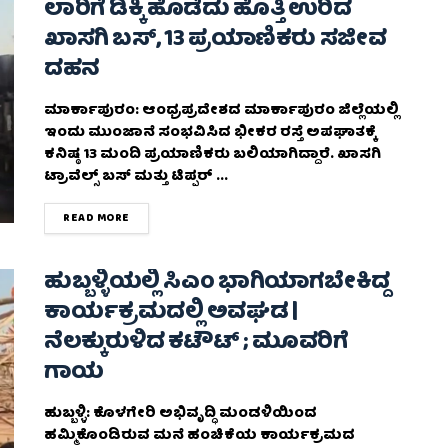
ಲಾರಿಗೆ ಡಿಕ್ಕಿ ಹೊಡೆದು ಹೊತ್ತಿ ಉರಿದ
ಖಾಸಗಿ ಬಸ್, 13 ಪ್ರಯಾಣಿಕರು ಸಜೀವ
ದಹನ
ಮಾರ್ಕಾಪುರಂ: ಆಂಧ್ರಪ್ರದೇಶದ ಮಾರ್ಕಾಪುರಂ ಜಿಲ್ಲೆಯಲ್ಲಿ
ಇಂದು ಮುಂಜಾನೆ ಸಂಭವಿಸಿದ ಭೀಕರ ರಸ್ತೆ ಅಪಘಾತಕ್ಕೆ
ಕನಿಷ್ಠ 13 ಮಂದಿ ಪ್ರಯಾಣಿಕರು ಬಲಿಯಾಗಿದ್ದಾರೆ. ಖಾಸಗಿ
ಟ್ರಾವೆಲ್ಸ್ ಬಸ್ ಮತ್ತು ಟಿಪ್ಪರ್ ...
DETAILS
READ MORE
ಹುಬ್ಬಳ್ಳಿಯಲ್ಲಿ ಸಿಎಂ ಭಾಗಿಯಾಗಬೇಕಿದ್ದ
ಕಾರ್ಯಕ್ರಮದಲ್ಲಿ ಅವಘಡ |
ನೆಲಕ್ಕುರುಳಿದ ಕಟೌಟ್ ; ಮೂವರಿಗೆ
ಗಾಯ
ಹುಬ್ಬಳ್ಳಿ: ಕೊಳಗೇರಿ ಅಭಿವೃದ್ಧಿ ಮಂಡಳಿಯಿಂದ
ಹಮ್ಮಿಕೊಂಡಿರುವ ಮನೆ ಹಂಚಿಕೆಯ ಕಾರ್ಯಕ್ರಮದ