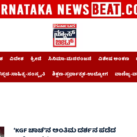
ಶ
ವಿದೇಶ
ಕ್ರೀಡೆ
ಸಿನಿಮಾ-ಮನರಂಜನೆ
ವಿಶೇಷ ಅಂಕಣ
ನ್ನಡ-ಸಾಹಿತ್ಯ-ಸಂಸ್ಕೃತಿ
ಶಿಕ್ಷಣ-ಸ್ಪರ್ಧಾತ್ಮಕ-ಉದ್ಯೋಗ
ವಾಣಿಜ್ಯ-ವ
‘KGF ಚಾಚ’ನ ಅಂತಿಮ ದರ್ಶನ ಪಡೆದ