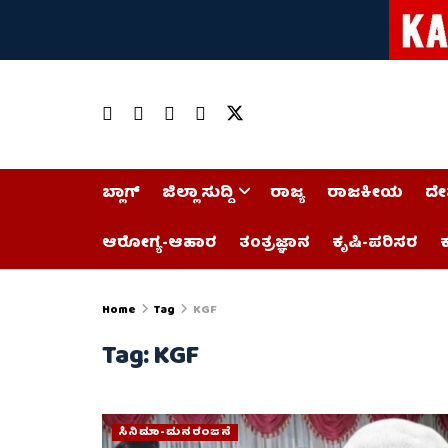
ಬ್ಲಾಗ್
ಜಿಲ್ಲಾ ಸುದ್ದಿ
ರಾಜ್ಯ
ರಾಜಕೀಯ
ದೇ
ಆರೋಗ್ಯ-ಆಹಾರ
ತಂತ್ರಜ್ಞಾನ
ಕೃಷಿ-ಪರಿಸರ
ಕ
Home
Tag
KGF
Tag:
KGF
ಸಿನಿಮಾ-ಮನರಂಜನೆ