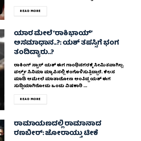
DETAILS
READ MORE
ಯಾರ ಮೇಲೆ ‘ರಾಕಿಭಾಯ್’
ಅಸಮಾಧಾನ..?: ಯಶ್ ತಪಸ್ಸಿಗೆ ಭಂಗ
ತಂದಿದ್ಯಾರು..?
ರಾಕಿಂಗ್ ಸ್ಟಾರ್ ಯಶ್ ಈಗ ಗಾಂಧಿನಗರಕ್ಕೆ ಸೀಮಿತವಾಗಿಲ್ಲ.
ವರ್ಲ್ಡ್ ಸಿನಿಮಾ ಮ್ಯಾಪಿನಲ್ಲಿ ಕಂಗೊಳಿಸುತ್ತಿದ್ದಾರೆ. ಕೆಲಸ
ಮಾಡಿ ಆಮೇಲೆ ಮಾತಾಡೋಣ ಅಂತಿದ್ದ ಯಶ್ ಈಗ
ಸುದ್ಧಿಯಾಗಿರೋದು ಒಂದು ವಿಷಕಾರಿ ...
DETAILS
READ MORE
ರಾಮಾಯಣದಲ್ಲಿ ರಾಮಾನಾದ
ರಣಬೀರ್‌: ಜೋರಾಯ್ತು ಟೀಕೆ