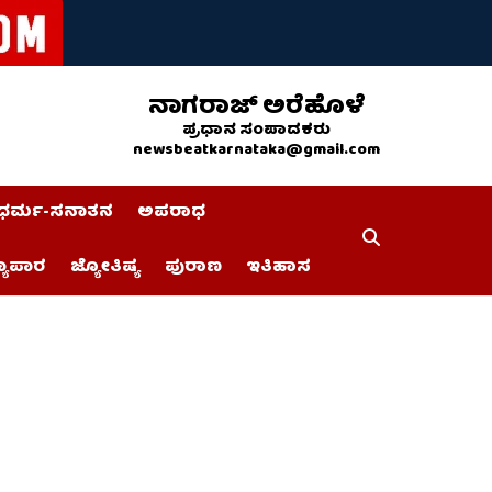
ನಾಗರಾಜ್ ಅರೆಹೊಳೆ
ಪ್ರಧಾನ ಸಂಪಾದಕರು
newsbeatkarnataka@gmail.com
ಧರ್ಮ-ಸನಾತನ
ಅಪರಾಧ
್ಯಾಪಾರ
ಜ್ಯೋತಿಷ್ಯ
ಪುರಾಣ
ಇತಿಹಾಸ