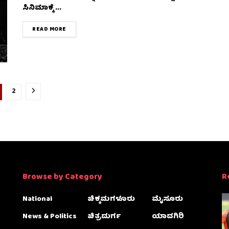
ಸಿನಿಮಾಕ್ಕೆ ...
DETAILS
READ MORE
2
Browse by Category
R
National
ಚಿಕ್ಕಮಗಳೂರು
ಮೈಸೂರು
News & Politics
ಚಿತ್ರದುರ್ಗ
ಯಾದಗಿರಿ