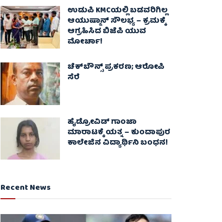
ಉಡುಪಿ KMCಯಲ್ಲಿ ಬಡವರಿಗಿಲ್ಲ
ಆಯುಷ್ಮಾನ್ ಸೌಲಭ್ಯ – ಕ್ರಮಕ್ಕೆ
ಆಗ್ರಹಿಸಿದ ಬಿಜೆಪಿ ಯುವ
ಮೋರ್ಚಾ!
ಚೆಕ್​ಬೌನ್ಸ್​ ಪ್ರಕರಣ; ಆರೋಪಿ
ಸೆರೆ
ಹೈಡ್ರೋವಿಡ್ ಗಾಂಜಾ
ಮಾರಾಟಕ್ಕೆ ಯತ್ನ – ಕುಂದಾಪುರ
ಕಾಲೇಜಿನ ವಿದ್ಯಾರ್ಥಿನಿ ಬಂಧನ!
Recent News