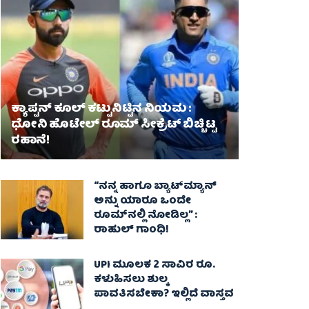
ಕ್ಯಾಪ್ಟನ್ ಕೂಲ್ ಕಟ್ಟುನಿಟ್ಟಿನ ನಿಯಮ :
ಧೋನಿ ಹೊಟೇಲ್ ರೂಮ್ ಸೀಕ್ರೆಟ್ ಬಿಚ್ಚಿಟ್ಟ
ರಹಾನೆ!
“ನನ್ನ ಹಾಗೂ ಬ್ಯಾಟ್‌ಮ್ಯಾನ್
ಅನ್ನು ಯಾರೂ ಒಂದೇ
ರೂಮ್‌ನಲ್ಲಿ ನೋಡಿಲ್ಲ” :
ರಾಹುಲ್ ಗಾಂಧಿ!
UPI ಮೂಲಕ 2 ಸಾವಿರ ರೂ.
ಕಳುಹಿಸಲು ಶುಲ್ಕ
ಪಾವತಿಸಬೇಕಾ? ಇಲ್ಲಿದೆ ವಾಸ್ತವ