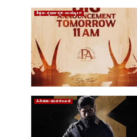
ಶಿಕ್ಷಣ-ಸ್ಪರ್ಧಾತ್ಮಕ-ಉದ್ಯೋಗ
ಸಿನಿಮಾ-ಮನರಂಜನೆ