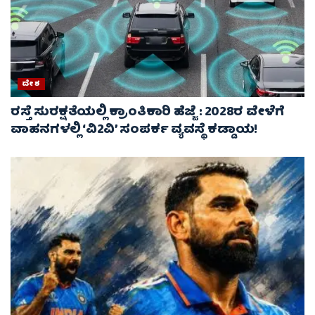
ದೇಶ
ರಸ್ತೆ ಸುರಕ್ಷತೆಯಲ್ಲಿ ಕ್ರಾಂತಿಕಾರಿ ಹೆಜ್ಜೆ : 2028ರ ವೇಳೆಗೆ
ವಾಹನಗಳಲ್ಲಿ ‘ವಿ2ವಿ’ ಸಂಪರ್ಕ ವ್ಯವಸ್ಥೆ ಕಡ್ಡಾಯ!