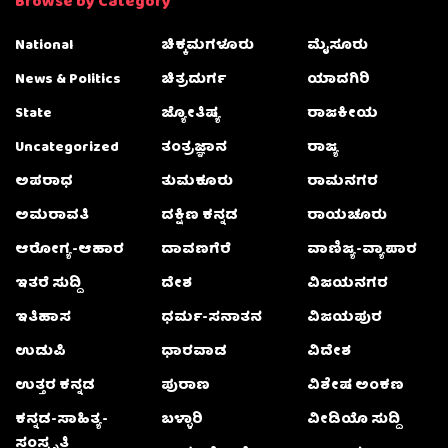
Browse by Category
National
ಚಿಕ್ಕಮಗಳೂರು
ಮೈಸೂರು
News & Politics
ಚಿತ್ರದುರ್ಗ
ಯಾದಗಿರಿ
State
ಜ್ಯೋತಿಷ್ಯ
ರಾಜಕೀಯ
Uncategorized
ತಂತ್ರಜ್ಞಾನ
ರಾಜ್ಯ
ಅಪರಾಧ
ತುಮಕೂರು
ರಾಮನಗರ
ಅಮರಾವತಿ
ದಕ್ಷಿಣ ಕನ್ನಡ
ರಾಯಚೂರು
ಆರೋಗ್ಯ-ಆಹಾರ
ದಾವಣಗೆರೆ
ವಾಣಿಜ್ಯ-ವ್ಯಾಪಾರ
ಇತರೆ ಸುದ್ದಿ
ದೇಶ
ವಿಜಯನಗರ
ಇತಿಹಾಸ
ಧರ್ಮ-ಸನಾತನ
ವಿಜಯಪುರ
ಉಡುಪಿ
ಧಾರವಾಡ
ವಿದೇಶ
ಉತ್ತರ ಕನ್ನಡ
ಪುರಾಣ
ವಿಶೇಷ ಅಂಕಣ
ಕನ್ನಡ-ಸಾಹಿತ್ಯ-
ಬಳ್ಳಾರಿ
ವೀಡಿಯೊ ಸುದ್ದಿ
ಸಂಸ್ಕೃತಿ