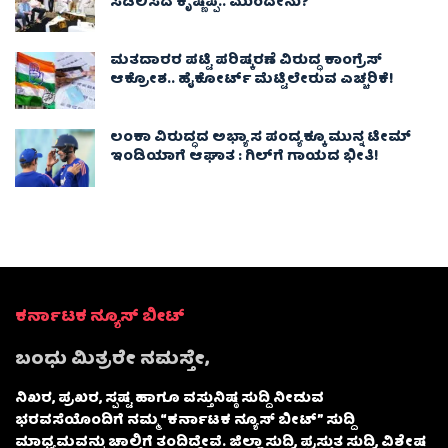
ಸಡಿಲಿಸದ ಕೃಷ್ಣಪ್ಪ.. ಮುಂದೇನು?
ಮತದಾರರ ಪಟ್ಟಿ ಪರಿಷ್ಕರಣೆ ವಿರುದ್ಧ ಕಾಂಗ್ರೆಸ್
ಆಕ್ರೋಶ.. ಹೈಕೋರ್ಟ್ ಮೆಟ್ಟಿಲೇರುವ ಎಚ್ಚರಿಕೆ!
ಲಂಕಾ ವಿರುದ್ಧದ ಅಭ್ಯಾಸ ಪಂದ್ಯಕ್ಕೂ ಮುನ್ನ ಟೀಮ್
ಇಂಡಿಯಾಗೆ ಆಘಾತ : ಗಿಲ್‌ಗೆ ಗಾಯದ ಭೀತಿ!
ಕರ್ನಾಟಕ ನ್ಯೂಸ್ ಬೀಟ್
ಬಂಧು ಮಿತ್ರರೇ ನಮಸ್ತೇ,
ನಿಖರ, ಪ್ರಖರ, ಸ್ಪಷ್ಟ ಹಾಗೂ ವಸ್ತುನಿಷ್ಠ ಸುದ್ದಿ ನೀಡುವ
ಭರವಸೆಯೊಂದಿಗೆ ನಮ್ಮ “ಕರ್ನಾಟಕ ನ್ಯೂಸ್ ಬೀಟ್” ಸುದ್ದಿ
ಮಾಧ್ಯಮವನ್ನು ಚಾಲ್ತಿಗೆ ತಂದಿದ್ದೇವೆ. ಜಿಲ್ಲಾ ಸುದ್ದಿ, ಪ್ರಸ್ತುತ ಸುದ್ದಿ, ವಿಶೇಷ