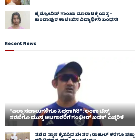
ಹೈಡ್ರೋವಿಡ್ ಗಾಂಜಾ ಮಾರಾಟಕ್ಕೆ ಯತ್ನ –
ಕುಂದಾಪುರ ಕಾಲೇಜಿನ ವಿದ್ಯಾರ್ಥಿನಿ ಬಂಧನ!
Recent News
“ಎಲ್ಲಾ ಸವಾಲುಗಳಿಗೂ ಸಿದ್ಧರಾಗಿರಿ” : ಲಂಕಾ ಟೆಸ್ಟ್
ಸರಣಿಗೂ ಮುನ್ನ ಆಟಗಾರರಿಗೆ ಗಂಭೀರ್ ಖಡಕ್ ಎಚ್ಚರಿಕೆ
ಸಚಿವ ಸ್ಥಾನ ಕೈತಪ್ಪಿದ ಬೇಸರ ; ರಾಹುಲ್ ಕರೆಗೂ ಪಟ್ಟು