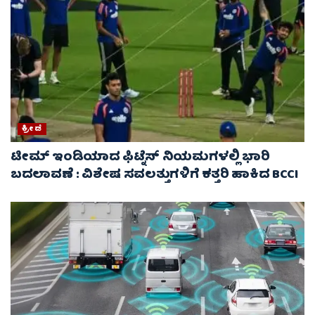
ಕ್ರೀಡೆ
ಟೀಮ್ ಇಂಡಿಯಾದ ಫಿಟ್ನೆಸ್ ನಿಯಮಗಳಲ್ಲಿ ಭಾರಿ
ಬದಲಾವಣೆ : ವಿಶೇಷ ಸವಲತ್ತುಗಳಿಗೆ ಕತ್ತರಿ ಹಾಕಿದ BCCI