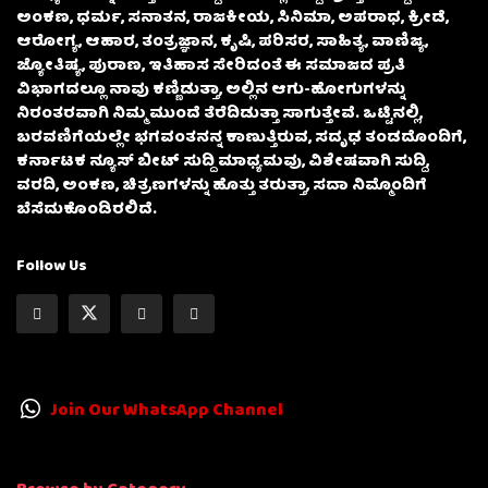
ಅಂಕಣ, ಧರ್ಮ, ಸನಾತನ, ರಾಜಕೀಯ, ಸಿನಿಮಾ, ಅಪರಾಧ, ಕ್ರೀಡೆ,
ಆರೋಗ್ಯ, ಆಹಾರ, ತಂತ್ರಜ್ಞಾನ, ಕೃಷಿ, ಪರಿಸರ, ಸಾಹಿತ್ಯ, ವಾಣಿಜ್ಯ,
ಜ್ಯೋತಿಷ್ಯ, ಪುರಾಣ, ಇತಿಹಾಸ ಸೇರಿದಂತೆ ಈ ಸಮಾಜದ ಪ್ರತಿ
ವಿಭಾಗದಲ್ಲೂ ನಾವು ಕಣ್ಣಿಡುತ್ತಾ, ಅಲ್ಲಿನ ಆಗು-ಹೋಗುಗಳನ್ನು
ನಿರಂತರವಾಗಿ ನಿಮ್ಮ ಮುಂದೆ ತೆರೆದಿಡುತ್ತಾ ಸಾಗುತ್ತೇವೆ. ಒಟ್ಟಿನಲ್ಲಿ,
ಬರವಣಿಗೆಯಲ್ಲೇ ಭಗವಂತನನ್ನ ಕಾಣುತ್ತಿರುವ, ಸದೃಢ ತಂಡದೊಂದಿಗೆ,
ಕರ್ನಾಟಕ ನ್ಯೂಸ್ ಬೀಟ್ ಸುದ್ದಿ ಮಾಧ್ಯಮವು, ವಿಶೇಷವಾಗಿ ಸುದ್ದಿ,
ವರದಿ, ಅಂಕಣ, ಚಿತ್ರಣಗಳನ್ನು ಹೊತ್ತು ತರುತ್ತಾ, ಸದಾ ನಿಮ್ಮೊಂದಿಗೆ
ಬೆಸೆದುಕೊಂಡಿರಲಿದೆ.
Follow Us
Join Our WhatsApp Channel