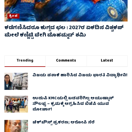
ಕ್ರೀಡೆ
ಕಡೆಗಣಿಸಿದರೂ ಕುಗ್ಗದ ಛಲ : 2027ರ ಏಕದಿನ ವಿಶ್ವಕಪ್‌
ಮೇಲೆ ಕಣ್ಣಿಟ್ಟಿ ವೇಗಿ ಮೊಹಮ್ಮದ್ ಶಮಿ
Trending
Comments
Latest
ವಿಜಯ ಪತಾಕೆ ಹಾರಿಸಿದ ವಿಜಯ ಭಾರತಿ ವಿದ್ಯಾರ್ಥಿನಿ!
ಉಡುಪಿ KMCಯಲ್ಲಿ ಬಡವರಿಗಿಲ್ಲ ಆಯುಷ್ಮಾನ್
ಸೌಲಭ್ಯ – ಕ್ರಮಕ್ಕೆ ಆಗ್ರಹಿಸಿದ ಬಿಜೆಪಿ ಯುವ
ಮೋರ್ಚಾ!
ಚೆಕ್​ಬೌನ್ಸ್​ ಪ್ರಕರಣ; ಆರೋಪಿ ಸೆರೆ