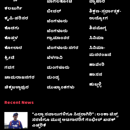
ಬಾಗಲಕೋಟೆ
ವ್ಯಾಪಾರ
ಕಲಬುರ್ಗಿ
ಬೀದರ್
ಶಿಕ್ಷಣ-ಸ್ಪರ್ಧಾತ್ಮಕ-
ಕೃಷಿ-ಪರಿಸರ
ಉದ್ಯೋಗ
ಬೆಂಗಳೂರು
ಕೊಡಗು
ಶಿವಮೊಗ್ಗ
ಬೆಂಗಳೂರು
ಕೊಪ್ಪಳ
ಗ್ರಾಮಾಂತರ
ಸಿನಿಮಾ
ಕೋಲಾರ
ಬೆಂಗಳೂರು ನಗರ
ಸಿನಿಮಾ-
ಮನರಂಜನೆ
ಕ್ರೀಡೆ
ಬೆಳಗಾವಿ
ಹಾವೇರಿ
ಗದಗ
ಮಂಗಳೂರು
ಹಾಸನ
ಚಾಮರಾಜನಗರ
ಮಂಡ್ಯ
ಹುಬ್ಬಳ್ಳಿ
ಚಿಕ್ಕಬಳ್ಳಾಫುರ
ಮುಖ್ಯಾಂಶಗಳು
Recent News
“ಎಲ್ಲಾ ಸವಾಲುಗಳಿಗೂ ಸಿದ್ಧರಾಗಿರಿ” : ಲಂಕಾ ಟೆಸ್ಟ್
ಸರಣಿಗೂ ಮುನ್ನ ಆಟಗಾರರಿಗೆ ಗಂಭೀರ್ ಖಡಕ್
ಎಚ್ಚರಿಕೆ