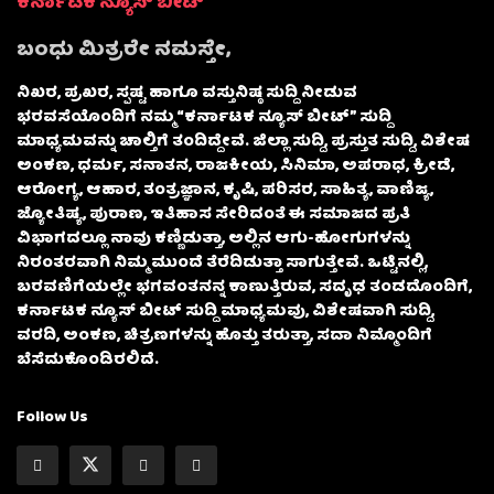
ಕರ್ನಾಟಕ ನ್ಯೂಸ್ ಬೀಟ್
ಬಂಧು ಮಿತ್ರರೇ ನಮಸ್ತೇ,
ನಿಖರ, ಪ್ರಖರ, ಸ್ಪಷ್ಟ ಹಾಗೂ ವಸ್ತುನಿಷ್ಠ ಸುದ್ದಿ ನೀಡುವ
ಭರವಸೆಯೊಂದಿಗೆ ನಮ್ಮ “ಕರ್ನಾಟಕ ನ್ಯೂಸ್ ಬೀಟ್” ಸುದ್ದಿ
ಮಾಧ್ಯಮವನ್ನು ಚಾಲ್ತಿಗೆ ತಂದಿದ್ದೇವೆ. ಜಿಲ್ಲಾ ಸುದ್ದಿ, ಪ್ರಸ್ತುತ ಸುದ್ದಿ, ವಿಶೇಷ
ಅಂಕಣ, ಧರ್ಮ, ಸನಾತನ, ರಾಜಕೀಯ, ಸಿನಿಮಾ, ಅಪರಾಧ, ಕ್ರೀಡೆ,
ಆರೋಗ್ಯ, ಆಹಾರ, ತಂತ್ರಜ್ಞಾನ, ಕೃಷಿ, ಪರಿಸರ, ಸಾಹಿತ್ಯ, ವಾಣಿಜ್ಯ,
ಜ್ಯೋತಿಷ್ಯ, ಪುರಾಣ, ಇತಿಹಾಸ ಸೇರಿದಂತೆ ಈ ಸಮಾಜದ ಪ್ರತಿ
ವಿಭಾಗದಲ್ಲೂ ನಾವು ಕಣ್ಣಿಡುತ್ತಾ, ಅಲ್ಲಿನ ಆಗು-ಹೋಗುಗಳನ್ನು
ನಿರಂತರವಾಗಿ ನಿಮ್ಮ ಮುಂದೆ ತೆರೆದಿಡುತ್ತಾ ಸಾಗುತ್ತೇವೆ. ಒಟ್ಟಿನಲ್ಲಿ,
ಬರವಣಿಗೆಯಲ್ಲೇ ಭಗವಂತನನ್ನ ಕಾಣುತ್ತಿರುವ, ಸದೃಢ ತಂಡದೊಂದಿಗೆ,
ಕರ್ನಾಟಕ ನ್ಯೂಸ್ ಬೀಟ್ ಸುದ್ದಿ ಮಾಧ್ಯಮವು, ವಿಶೇಷವಾಗಿ ಸುದ್ದಿ,
ವರದಿ, ಅಂಕಣ, ಚಿತ್ರಣಗಳನ್ನು ಹೊತ್ತು ತರುತ್ತಾ, ಸದಾ ನಿಮ್ಮೊಂದಿಗೆ
ಬೆಸೆದುಕೊಂಡಿರಲಿದೆ.
Follow Us