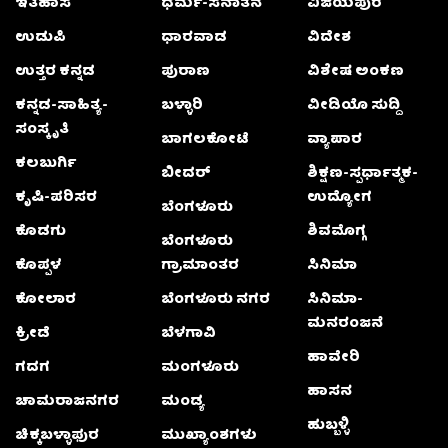
ಇತಿಹಾಸ
ಧರ್ಮ-ಸನಾತನ
ವಿಜಯಪುರ
ಉಡುಪಿ
ಧಾರವಾಡ
ವಿದೇಶ
ಉತ್ತರ ಕನ್ನಡ
ಪುರಾಣ
ವಿಶೇಷ ಅಂಕಣ
ಕನ್ನಡ-ಸಾಹಿತ್ಯ-
ಬಳ್ಳಾರಿ
ವೀಡಿಯೊ ಸುದ್ದಿ
ಸಂಸ್ಕೃತಿ
ಬಾಗಲಕೋಟೆ
ವ್ಯಾಪಾರ
ಕಲಬುರ್ಗಿ
ಬೀದರ್
ಶಿಕ್ಷಣ-ಸ್ಪರ್ಧಾತ್ಮಕ-
ಕೃಷಿ-ಪರಿಸರ
ಉದ್ಯೋಗ
ಬೆಂಗಳೂರು
ಕೊಡಗು
ಶಿವಮೊಗ್ಗ
ಬೆಂಗಳೂರು
ಕೊಪ್ಪಳ
ಗ್ರಾಮಾಂತರ
ಸಿನಿಮಾ
ಕೋಲಾರ
ಬೆಂಗಳೂರು ನಗರ
ಸಿನಿಮಾ-
ಮನರಂಜನೆ
ಕ್ರೀಡೆ
ಬೆಳಗಾವಿ
ಹಾವೇರಿ
ಗದಗ
ಮಂಗಳೂರು
ಹಾಸನ
ಚಾಮರಾಜನಗರ
ಮಂಡ್ಯ
ಹುಬ್ಬಳ್ಳಿ
ಚಿಕ್ಕಬಳ್ಳಾಫುರ
ಮುಖ್ಯಾಂಶಗಳು