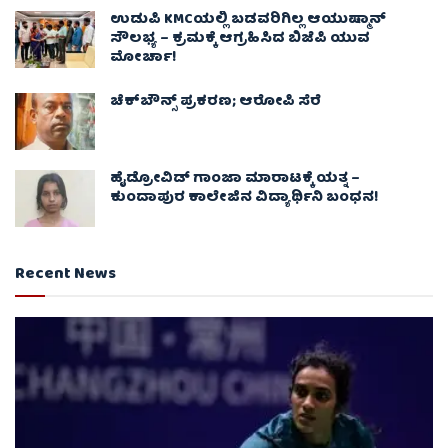
ಉಡುಪಿ KMCಯಲ್ಲಿ ಬಡವರಿಗಿಲ್ಲ ಆಯುಷ್ಮಾನ್
ಸೌಲಭ್ಯ – ಕ್ರಮಕ್ಕೆ ಆಗ್ರಹಿಸಿದ ಬಿಜೆಪಿ ಯುವ
ಮೋರ್ಚಾ!
ಚೆಕ್​ಬೌನ್ಸ್​ ಪ್ರಕರಣ; ಆರೋಪಿ ಸೆರೆ
ಹೈಡ್ರೋವಿಡ್ ಗಾಂಜಾ ಮಾರಾಟಕ್ಕೆ ಯತ್ನ –
ಕುಂದಾಪುರ ಕಾಲೇಜಿನ ವಿದ್ಯಾರ್ಥಿನಿ ಬಂಧನ!
Recent News