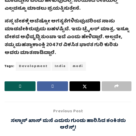
ಮಾಡಿದ್ದೇನೆ ಎಂದು ಹೇಳುವುದಿಲ್ಲ. ಸರಿಯಾದ ರೀತಿಯಲ್ಲಿ
ಎಲ್ಲವನ್ನೂ ಮಾಡಲು ಪ್ರಯತ್ನಿಸುತ್ತೇನೆ.
ನನ್ನ ದೇಶಕ್ಕೆ ಅದೆಷ್ಟೋ ಅಗತ್ಯತೆಗಳಿರುವುದರಿಂದ ನಾನು
ಮಾಡಬೇಕಿರುವುದು ಬಹಳಷ್ಟಿದೆ. ಇದು ಟ್ರೈಲರ್ ಮಾತ್ರ. ಇನ್ನೂ
ದೇಶದ ಅಭಿವೃದ್ಧಿ ತುಂಬಾ ಇದೆ ಎಂದು ಹೇಳಿದ್ದಾರೆ. ಅಲ್ಲದೇ,
ತಮ್ಮ ಮಹತ್ವಾಕಾಂಕ್ಷಿ 2047ರ ವಿಕಸಿತ ಭಾರತ ಗುರಿ ಕುರಿತು
ಅವರು ಮಾತನಾಡಿದ್ದಾರೆ.
Tags:
Devolopment
India
modi
Previous Post
ಸಲ್ಮಾನ್ ಖಾನ್ ಮನೆ ಎದುರು ಗುಂಡು ಹಾರಿಸಿದ ಶಂಕಿತರು
ಅರೆಸ್ಟ್!