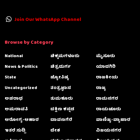
Join Our WhatsApp Channel
Browse by Category
National
ಚಿಕ್ಕಮಗಳೂರು
ಮೈಸೂರು
News & Politics
ಚಿತ್ರದುರ್ಗ
ಯಾದಗಿರಿ
State
ಜ್ಯೋತಿಷ್ಯ
ರಾಜಕೀಯ
Uncategorized
ತಂತ್ರಜ್ಞಾನ
ರಾಜ್ಯ
ಅಪರಾಧ
ತುಮಕೂರು
ರಾಮನಗರ
ಅಮರಾವತಿ
ದಕ್ಷಿಣ ಕನ್ನಡ
ರಾಯಚೂರು
ಆರೋಗ್ಯ-ಆಹಾರ
ದಾವಣಗೆರೆ
ವಾಣಿಜ್ಯ-ವ್ಯಾಪಾರ
ಇತರೆ ಸುದ್ದಿ
ದೇಶ
ವಿಜಯನಗರ