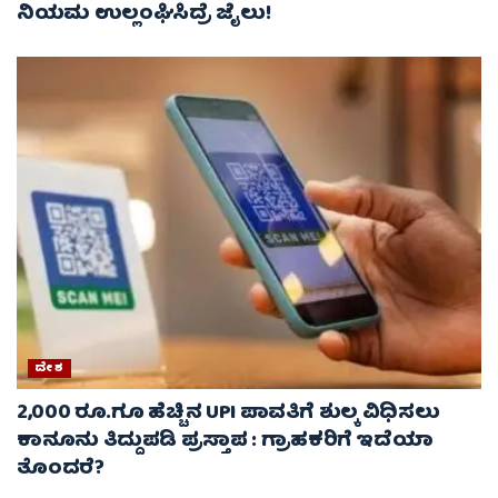
ನಿಯಮ ಉಲ್ಲಂಘಿಸಿದ್ರೆ ಜೈಲು!
ದೇಶ
2,000 ರೂ.ಗೂ ಹೆಚ್ಚಿನ UPI ಪಾವತಿಗೆ ಶುಲ್ಕ ವಿಧಿಸಲು
ಕಾನೂನು ತಿದ್ದುಪಡಿ ಪ್ರಸ್ತಾಪ : ಗ್ರಾಹಕರಿಗೆ ಇದೆಯಾ
ತೊಂದರೆ?