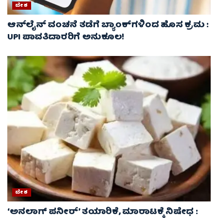
ದೇಶ
ಆನ್‌ಲೈನ್ ವಂಚನೆ ತಡೆಗೆ ಬ್ಯಾಂಕ್‌ಗಳಿಂದ ಹೊಸ ಕ್ರಮ :
UPI ಪಾವತಿದಾರರಿಗೆ ಅನುಕೂಲ!
ದೇಶ
‘ಅನಲಾಗ್ ಪನೀರ್’ ತಯಾರಿಕೆ, ಮಾರಾಟಕ್ಕೆ ನಿಷೇಧ :