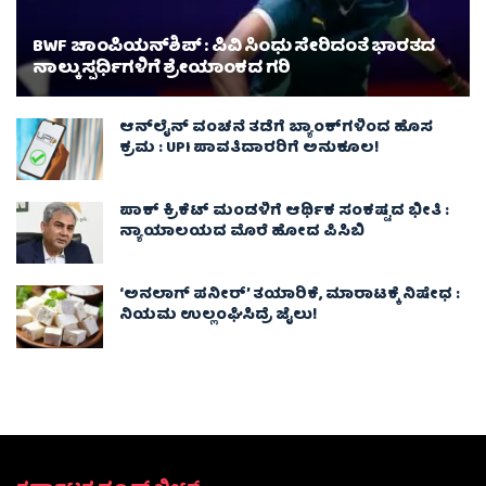
BWF ಚಾಂಪಿಯನ್‌ಶಿಪ್ : ಪಿವಿ ಸಿಂಧು ಸೇರಿದಂತೆ ಭಾರತದ
ನಾಲ್ಕು ಸ್ಪರ್ಧಿಗಳಿಗೆ ಶ್ರೇಯಾಂಕದ ಗರಿ
ಆನ್‌ಲೈನ್ ವಂಚನೆ ತಡೆಗೆ ಬ್ಯಾಂಕ್‌ಗಳಿಂದ ಹೊಸ
ಕ್ರಮ : UPI ಪಾವತಿದಾರರಿಗೆ ಅನುಕೂಲ!
ಪಾಕ್‌ ಕ್ರಿಕೆಟ್ ಮಂಡಳಿಗೆ ಆರ್ಥಿಕ ಸಂಕಷ್ಟದ ಭೀತಿ :
ನ್ಯಾಯಾಲಯದ ಮೊರೆ ಹೋದ ಪಿಸಿಬಿ
‘ಅನಲಾಗ್ ಪನೀರ್’ ತಯಾರಿಕೆ, ಮಾರಾಟಕ್ಕೆ ನಿಷೇಧ :
ನಿಯಮ ಉಲ್ಲಂಘಿಸಿದ್ರೆ ಜೈಲು!