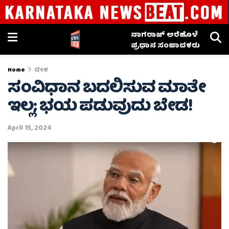
ನಾಗರಾಜ್ ಅರೆಹೊಳೆ
ಪ್ರಧಾನ ಸಂಪಾದಕರು
Home
ದೇಶ
ಸಂವಿಧಾನ ಬದಲಿಸುವ ಮಾತೇ
ಇಲ್ಲ; ಭಯ ಪಡುವುದು ಬೇಡ!
April 15, 2024