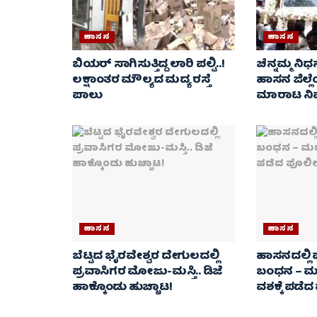
ಹಾಸನ
ಹಾಸನ
ಬಿಯರ್ ಸಾಗಿಸುತ್ತಿದ್ದ ಲಾರಿ ಪಲ್ಟಿ..!
ಚೆನ್ನಮ್ಮ ನಿ
ಲಕ್ಷಾಂತರ ಮೌಲ್ಯದ ಮದ್ಯ ರಸ್ತೆ
ಹಾಸನ ಜಿಲ್ಲ
ಪಾಲು
ಮಾರಾಟ ನಿ
ಹಾಸನ
ಹಾಸನ
ಬೆಟ್ಟದ ಭೈರವೇಶ್ವರ ದೇಗುಲದಲ್ಲಿ
ಹಾಸನದಲ್ಲಿ ಪ
ಪ್ರವಾಸಿಗರ ಮೋಜು-ಮಸ್ತಿ.. ಡಿಜೆ
ಬಂಧನ – ಮ
ಹಾಕ್ಕೊಂಡು ಹುಚ್ಚಾಟ!
ವಶಕ್ಕೆ ಪಡೆ