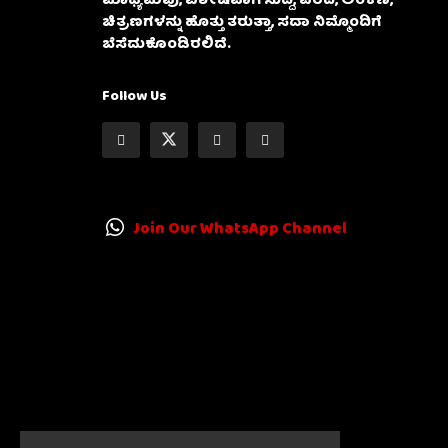
ಮಾಧ್ಯಮವು, ವಿಶೇಷವಾಗಿ ಸುದ್ದಿ, ವರದಿ, ಅಂಕಣ,
ಚಿತ್ರಣಗಳನ್ನು ಹೊತ್ತು ತರುತ್ತಾ, ಸದಾ ನಿಮ್ಮೊಂದಿಗೆ
ಬೆಸೆದುಕೊಂಡಿರಲಿದೆ.
Follow Us
Join Our WhatsApp Channel