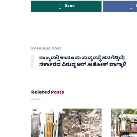
Send
Previous Post
ರಾಜ್ಯದಲ್ಲಿ ಕಾನೂನು ಸುವ್ಯವಸ್ಥೆ ಹದಗೆಟ್ಟಿದೆ|
ಸರ್ಕಾರದ ವಿರುದ್ಧ ಆರ್‌.ಅಶೋಕ್‌ ವಾಗ್ದಾಳಿ
Related
Posts