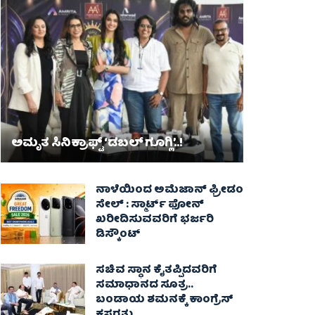
ಅಮೃತ ಸಿನಿಕ್ರಾಫ್ಟ್ ‘ಡಬಲ್ ಗೂಗ್ಲಿ’..!
ನಾಳೆಯಿಂದ ಅಮೆಜಾನ್ ಫ್ರೀಡಂ
ಸೇಲ್ : ಸ್ಮಾರ್ಟ್ ಫೋನ್
ಖರೀದಿಸುವವರಿಗೆ ಭರ್ಜರಿ
ಡಿಸ್ಕೌಂಟ್
ಸಚಿವ ಸ್ಥಾನ ಕೈತಪ್ಪಿದವರಿಗೆ
ಸಮಾಧಾನದ ಸೂತ್ರ..
ಬಂಡಾಯ ಶಮನಕ್ಕೆ ಕಾಂಗ್ರೆಸ್