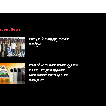
ecent News
ಅಮೃತ ಸಿನಿಕ್ರಾಫ್ಟ್ ‘ಡಬಲ್
ಗೂಗ್ಲಿ’..!
ನಾಳೆಯಿಂದ ಅಮೆಜಾನ್ ಫ್ರೀಡಂ
ಸೇಲ್ : ಸ್ಮಾರ್ಟ್ ಫೋನ್
ಖರೀದಿಸುವವರಿಗೆ ಭರ್ಜರಿ
ಡಿಸ್ಕೌಂಟ್