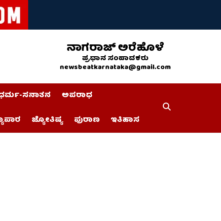
ನಾಗರಾಜ್ ಅರೆಹೊಳೆ
ಪ್ರಧಾನ ಸಂಪಾದಕರು
newsbeatkarnataka@gmail.com
ಧರ್ಮ-ಸನಾತನ
ಅಪರಾಧ
್ಯಾಪಾರ
ಜ್ಯೋತಿಷ್ಯ
ಪುರಾಣ
ಇತಿಹಾಸ