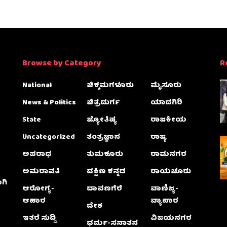
Browse by Category
R
National
ಚಿಕ್ಕಮಗಳೂರು
ಮೈಸೂರು
News & Politics
ಚಿತ್ರದುರ್ಗ
ಯಾದಗಿರಿ
State
ಜ್ಯೋತಿಷ್ಯ
ರಾಜಕೀಯ
Uncategorized
ತಂತ್ರಜ್ಞಾನ
ರಾಜ್ಯ
ಅಪರಾಧ
ತುಮಕೂರು
ರಾಮನಗರ
ಅಮರಾವತಿ
ದಕ್ಷಿಣ ಕನ್ನಡ
ರಾಯಚೂರು
ಗಿ
ಆರೋಗ್ಯ-
ದಾವಣಗೆರೆ
ವಾಣಿಜ್ಯ-
ಆಹಾರ
ವ್ಯಾಪಾರ
ದೇಶ
ಇತರೆ ಸುದ್ದಿ
ವಿಜಯನಗರ
ಧರ್ಮ-ಸನಾತನ