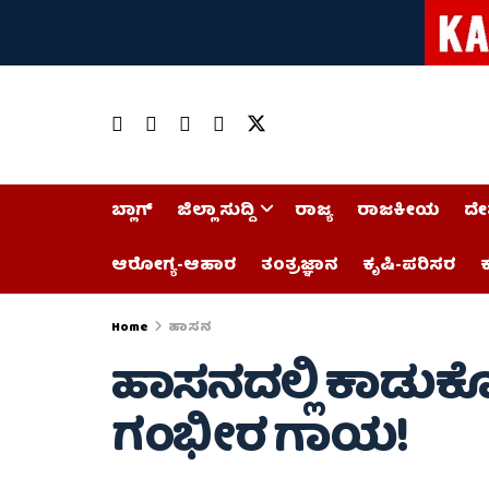
ಬ್ಲಾಗ್
ಜಿಲ್ಲಾ ಸುದ್ದಿ
ರಾಜ್ಯ
ರಾಜಕೀಯ
ದೇ
ಆರೋಗ್ಯ-ಆಹಾರ
ತಂತ್ರಜ್ಞಾನ
ಕೃಷಿ-ಪರಿಸರ
ಕ
Home
ಹಾಸನ
ಹಾಸನದಲ್ಲಿ ಕಾಡುಕೋ
ಗಂಭೀರ ಗಾಯ!