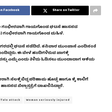
on Facebook
Share on Twitter
ಳು ಗಂಭೀರವಾಗಿ ಗಾಯಗೊಂಡ ಘಟನೆ ಹಾಸನದ
 (54) ಗಂಭೀರವಾಗಿ ಗಾಯಗೊಂಡ ಮಹಿಳೆ.
ಾನಗರದಲ್ಲಿ ಘಟನೆ ನಡೆದಿದೆ. ಶನಿವಾರ ಮುಂಜಾನೆ ಎಂದಿನಂತೆ
ದ್ದರು. ಈ ವೇಳೆ ಹಂದಿಗಳಿರುವ ಜಾಗಕ್ಕೆ
್ನು ಎಮ್ಮೆ ಎಂದು ತಿಳಿದು ಓಡಿಸಲು ಮುಂದಾದಾಗ ಆಕೆಯ
ಿ ನೆಲಕ್ಕೆ ಬಿದ್ದ ಪರಿಣಾಮ ಹೊಟ್ಟೆ ಹಾಗೂ ಕೈ ಕಾಲಿಗೆ
ಹಾಸನದ ಜಿಲ್ಲಾಸ್ಪತ್ರೆಗೆ ದಾಖಲಿಸಿದ್ದಾರೆ.
ffalo attack
Woman seriously injured