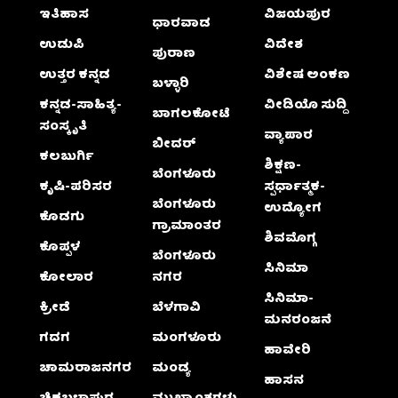
ಇತಿಹಾಸ
ವಿಜಯಪುರ
ಧಾರವಾಡ
ಉಡುಪಿ
ವಿದೇಶ
ಪುರಾಣ
ಉತ್ತರ ಕನ್ನಡ
ವಿಶೇಷ ಅಂಕಣ
ಬಳ್ಳಾರಿ
ಕನ್ನಡ-ಸಾಹಿತ್ಯ-
ವೀಡಿಯೊ ಸುದ್ದಿ
ಬಾಗಲಕೋಟೆ
ಸಂಸ್ಕೃತಿ
ವ್ಯಾಪಾರ
ಬೀದರ್
ಕಲಬುರ್ಗಿ
ಶಿಕ್ಷಣ-
ಬೆಂಗಳೂರು
ಕೃಷಿ-ಪರಿಸರ
ಸ್ಪರ್ಧಾತ್ಮಕ-
ಬೆಂಗಳೂರು
ಉದ್ಯೋಗ
ಕೊಡಗು
ಗ್ರಾಮಾಂತರ
ಶಿವಮೊಗ್ಗ
ಕೊಪ್ಪಳ
ಬೆಂಗಳೂರು
ಸಿನಿಮಾ
ಕೋಲಾರ
ನಗರ
ಸಿನಿಮಾ-
ಕ್ರೀಡೆ
ಬೆಳಗಾವಿ
ಮನರಂಜನೆ
ಗದಗ
ಮಂಗಳೂರು
ಹಾವೇರಿ
ಚಾಮರಾಜನಗರ
ಮಂಡ್ಯ
ಹಾಸನ