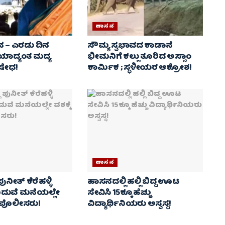
ಹಾಸನ
ಧನ – ಎರಡು ದಿನ
ಸೌಮ್ಯ ಸ್ವಭಾವದ ಕಾಡಾನೆ
ೆಯಾದ್ಯಂತ ಮದ್ಯ
ಭೀಮನಿಗೆ ಕಲ್ಲು ತೂರಿದ ಅಸ್ಸಾಂ
ಷೇಧ!
ಕಾರ್ಮಿಕ ; ಸ್ಥಳೀಯರ ಆಕ್ರೋಶ!
ಹಾಸನ
ುನೀತ್ ಕೆರೆಹಳ್ಳಿ
ಹಾಸನದಲ್ಲಿ ಹಲ್ಲಿ ಬಿದ್ದ ಊಟ
ದುವೆ ಮನೆಯಲ್ಲೇ
ಸೇವಿಸಿ 15ಕ್ಕೂ ಹೆಚ್ಚು
ದ ಪೊಲೀಸರು!
ವಿದ್ಯಾರ್ಥಿನಿಯರು ಅಸ್ವಸ್ಥ!