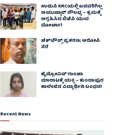
ಉಡುಪಿ KMCಯಲ್ಲಿ ಬಡವರಿಗಿಲ್ಲ
ಆಯುಷ್ಮಾನ್ ಸೌಲಭ್ಯ – ಕ್ರಮಕ್ಕೆ
ಆಗ್ರಹಿಸಿದ ಬಿಜೆಪಿ ಯುವ
ಮೋರ್ಚಾ!
ಚೆಕ್​ಬೌನ್ಸ್​ ಪ್ರಕರಣ; ಆರೋಪಿ
ಸೆರೆ
ಹೈಡ್ರೋವಿಡ್ ಗಾಂಜಾ
ಮಾರಾಟಕ್ಕೆ ಯತ್ನ – ಕುಂದಾಪುರ
ಕಾಲೇಜಿನ ವಿದ್ಯಾರ್ಥಿನಿ ಬಂಧನ!
Recent News