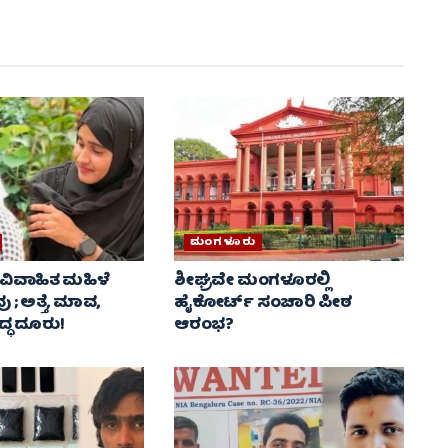
ಮಂಗಳೂರು
ಲಿ ವಿವಾಹಿತ ಮಹಿಳೆ
ಶೀಘ್ರವೇ ಮಂಗಳೂರಲ್ಲಿ
; ಅತ್ತೆ, ಮಾವ,
ಹೈಕೋರ್ಟ್‌ ಸಂಚಾರಿ ಪೀಠ
ದ್ಧ ದೂರು!
ಆರಂಭ?