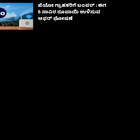
ಜಿಯೋ ಗ್ರಾಹಕರಿಗೆ ಬಂಪರ್ : ಈಗ
6 ಸಾವಿರ ರೂಪಾಯಿ ಉಳಿಸುವ
ಆಫರ್ ಘೋಷಣೆ