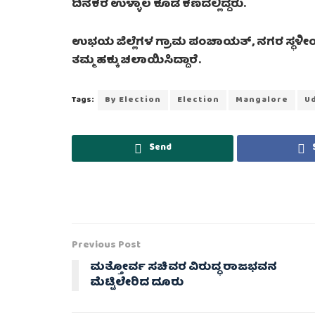
ದಿನಕರ ಉಳ್ಳಾಲ ಕೂಡ ಕಣದಲ್ಲಿದ್ದರು.
ಉಭಯ ಜಿಲ್ಲೆಗಳ ಗ್ರಾಮ ಪಂಚಾಯತ್, ನಗರ ಸ್ಥಳೀಯ
ತಮ್ಮ ಹಕ್ಕು ಚಲಾಯಿಸಿದ್ದಾರೆ.
Tags:
By Election
Election
Mangalore
U
Send
Previous Post
ಮತ್ತೋರ್ವ ಸಚಿವರ ವಿರುದ್ಧ ರಾಜಭವನ
ಮೆಟ್ಟಿಲೇರಿದ ದೂರು