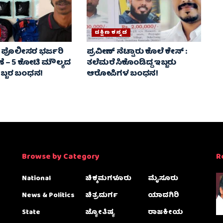
ದಕ್ಷಿಣ ಕನ್ನಡ
ಪೊಲೀಸರ ಭರ್ಜರಿ
ಪ್ರವೀಣ್ ನೆಟ್ಟಾರು ಕೊಲೆ ಕೇಸ್‌ :
 – 5 ಕೋಟಿ ಮೌಲ್ಯದ
ತಲೆಮರೆಸಿಕೊಂಡಿದ್ದ ಇಬ್ಬರು
.. ಇಬ್ಬರ ಬಂಧನ!
ಆರೋಪಿಗಳ ಬಂಧನ!
Browse by Category
R
National
ಚಿಕ್ಕಮಗಳೂರು
ಮೈಸೂರು
News & Politics
ಚಿತ್ರದುರ್ಗ
ಯಾದಗಿರಿ
State
ಜ್ಯೋತಿಷ್ಯ
ರಾಜಕೀಯ