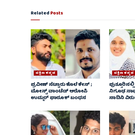
Related
Posts
ದಕ್ಷಿಣ ಕನ್ನಡ
ದಕ್ಷಿಣ ಕನ್ನಡ
ಪ್ರವೀಣ್ ನೆಟ್ಟಾರು ಕೊಲೆ ಕೇಸ್ ​;
ಪುತ್ತೂರಿನಲ್
ಮೋಸ್ಟ್ ವಾಂಟೆಡ್‌ ಆರೋಪಿ
ನಿಗೂಢ ಸಾವು 
ಉಮ್ಮರ್ ಫಾರೂಕ್ ಬಂಧನ
ನಾದಿನಿ ವಿರು