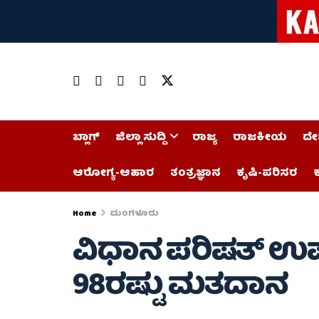
ಬ್ಲಾಗ್
ಜಿಲ್ಲಾ ಸುದ್ದಿ
ರಾಜ್ಯ
ರಾಜಕೀಯ
ದೇ
ಆರೋಗ್ಯ-ಆಹಾರ
ತಂತ್ರಜ್ಞಾನ
ಕೃಷಿ-ಪರಿಸರ
ಕ
Home
ಮಂಗಳೂರು
ವಿಧಾನ ಪರಿಷತ್ ಉಪ
98ರಷ್ಟು ಮತದಾನ