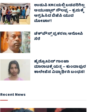
ಉಡುಪಿ KMCಯಲ್ಲಿ ಬಡವರಿಗಿಲ್ಲ
ಆಯುಷ್ಮಾನ್ ಸೌಲಭ್ಯ – ಕ್ರಮಕ್ಕೆ
ಆಗ್ರಹಿಸಿದ ಬಿಜೆಪಿ ಯುವ
ಮೋರ್ಚಾ!
ಚೆಕ್​ಬೌನ್ಸ್​ ಪ್ರಕರಣ; ಆರೋಪಿ
ಸೆರೆ
ಹೈಡ್ರೋವಿಡ್ ಗಾಂಜಾ
ಮಾರಾಟಕ್ಕೆ ಯತ್ನ – ಕುಂದಾಪುರ
ಕಾಲೇಜಿನ ವಿದ್ಯಾರ್ಥಿನಿ ಬಂಧನ!
Recent News