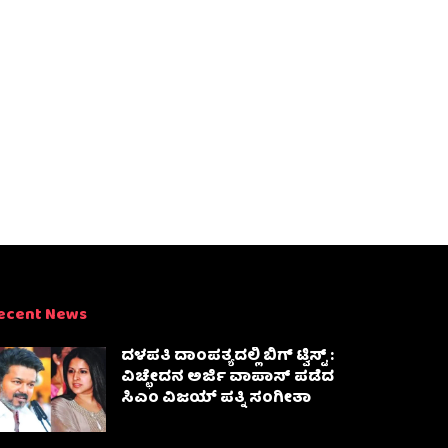
ecent News
ದಳಪತಿ ದಾಂಪತ್ಯದಲ್ಲಿ ಬಿಗ್ ಟ್ವಿಸ್ಟ್ :
ವಿಚ್ಛೇದನ ಅರ್ಜಿ ವಾಪಾಸ್‌ ಪಡೆದ
ಸಿಎಂ ವಿಜಯ್ ಪತ್ನಿ ಸಂಗೀತಾ‌