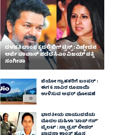
ದಳಪತಿ ದಾಂಪತ್ಯದಲ್ಲಿ ಬಿಗ್ ಟ್ವಿಸ್ಟ್ : ವಿಚ್ಛೇದನ
ಅರ್ಜಿ ವಾಪಾಸ್‌ ಪಡೆದ ಸಿಎಂ ವಿಜಯ್ ಪತ್ನಿ
ಸಂಗೀತಾ‌
ಜಿಯೋ ಗ್ರಾಹಕರಿಗೆ ಬಂಪರ್ :
ಈಗ 6 ಸಾವಿರ ರೂಪಾಯಿ
ಉಳಿಸುವ ಆಫರ್ ಘೋಷಣೆ
ಭಾರತೀಯ ವಾಯುಪಡೆಯ
ಮೊದಲ ಮಹಿಳಾ ‘ಟಾಪ್ ಗನ್’
ಪೈಲಟ್ : ಸ್ಕ್ವಾಡ್ರನ್ ಲೀಡರ್
ಭಾವನಾ ಕಾಂತ್ ಹೊಸ