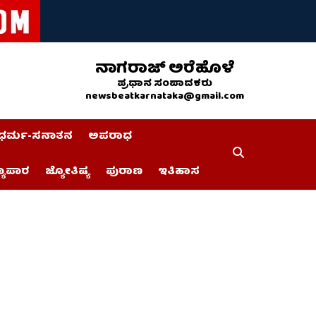
ನಾಗರಾಜ್ ಅರೆಹೊಳೆ
ಪ್ರಧಾನ ಸಂಪಾದಕರು
newsbeatkarnataka@gmail.com
ಧರ್ಮ-ಸನಾತನ
ಅಪರಾಧ
್ಯಾಪಾರ
ಜ್ಯೋತಿಷ್ಯ
ಪುರಾಣ
ಇತಿಹಾಸ