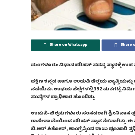
Share on Whatsapp
Share 
ಮಂಗಳೂರು: ವಿಧಾನಪರಿಷತ್ ಸದಸ್ಯ ಸ್ಥಾನಕ್ಕೆ ಉಪ ಚು
ದಕ್ಷಿಣ ಕನ್ನಡ ಹಾಗೂ ಉಡುಪಿ ಜಿಲ್ಲೆಯ ವ್ಯಾಪ್ತಿಯನ್ನ
ನಡೆಯಿತು. ಉಭಯ ಜಿಲ್ಲೆಗಳಲ್ಲಿ 392 ಮತಗಟ್ಟೆ ನಿರ್ಮ
ಸಂಸ್ಥೆಗಳ ಪ್ರಾಧಿಕಾರ ಹೊಂದಿತ್ತು.
ಉಡುಪಿ-ಚಿಕ್ಕಮಗಳೂರು ಸಂಸದರಾಗಿ ಶ್ರೀನಿವಾಸ ಪೂ
ರಾಜೀನಾಮೆಯಿಂದ ಪರಿಷತ್ ಸ್ಥಾನ ತೆರವಾಗಿತ್ತು. ಈ 
ಬಿ.ಆರ್.ಕಿಶೋರ್, ಕಾಂಗ್ರೆಸ್ನಿಂದ ರಾಜು ಪೂಜಾರಿ ಸ್ಪರ್