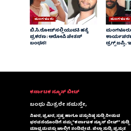
ಮಂಗಳೂರು
ಮಂಗಳೂರು
ಬಿ.ಸಿ.ರೋಡ್‌ನಲ್ಲಿ ಯುವತಿ ಹತ್ಯೆ
ಮಂಗಳೂರು 
ಪ್ರಕರಣ : ಆರೋಪಿ ಚೇತನ್
ಕಾರ್ಯಚರಣೆ
ಬಂಧನ!
ಡ್ರಗ್ಸ್ ಜಪ್ತಿ
ಕರ್ನಾಟಕ ನ್ಯೂಸ್ ಬೀಟ್
ಬಂಧು ಮಿತ್ರರೇ ನಮಸ್ತೇ,
ನಿಖರ, ಪ್ರಖರ, ಸ್ಪಷ್ಟ ಹಾಗೂ ವಸ್ತುನಿಷ್ಠ ಸುದ್ದಿ ನೀಡುವ
ಭರವಸೆಯೊಂದಿಗೆ ನಮ್ಮ “ಕರ್ನಾಟಕ ನ್ಯೂಸ್ ಬೀಟ್” ಸುದ್ದಿ
ಮಾಧ್ಯಮವನ್ನು ಚಾಲ್ತಿಗೆ ತಂದಿದ್ದೇವೆ. ಜಿಲ್ಲಾ ಸುದ್ದಿ, ಪ್ರಸ್ತುತ