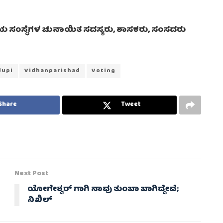
 ಸಂಸ್ಥೆಗಳ ಚುನಾಯಿತ ಸದಸ್ಯರು, ಶಾಸಕರು, ಸಂಸದರು
dupi
Vidhanparishad
Voting
Share
Tweet
Next Post
ಯೋಗೇಶ್ವರ್ ಗಾಗಿ ನಾವು ತುಂಬಾ ಬಾಗಿದ್ದೇವೆ;
ನಿಖಿಲ್