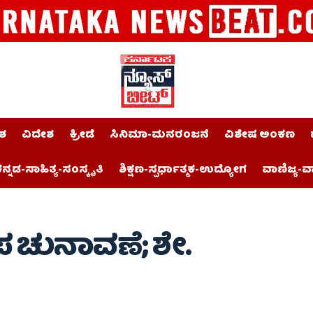
ಶ
ವಿದೇಶ
ಕ್ರೀಡೆ
ಸಿನಿಮಾ-ಮನರಂಜನೆ
ವಿಶೇಷ ಅಂಕಣ
ನ್ನಡ-ಸಾಹಿತ್ಯ-ಸಂಸ್ಕೃತಿ
ಶಿಕ್ಷಣ-ಸ್ಪರ್ಧಾತ್ಮಕ-ಉದ್ಯೋಗ
ವಾಣಿಜ್ಯ-ವ
 ಚುನಾವಣೆ; ಶೇ.