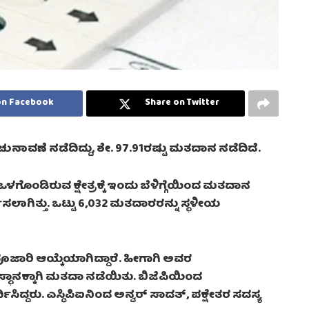
on Facebook
Share on Twitter
ನಾವಣೆ ನಡೆದಿದ್ದು, ಶೇ. 97.91ರಷ್ಟು ಮತದಾನ ನಡೆದಿದೆ.
ು ಒಳಗೊಂಡಿರುವ ಕ್ಷೇತ್ರಕ್ಕೆ ಇಂದು ಬೆಳಿಗ್ಗೆಯಿಂದ ಮತದಾನ
ಿಸಲಾಗಿತ್ತು. ಒಟ್ಟು 6,032 ಮತದಾರರನ್ನು ಸ್ಥಳೀಯ
ಜಾರಿ ಆಯ್ಕೆಯಾಗಿದ್ದಾರೆ. ಹೀಗಾಗಿ ಅವರ
ಸ್ಥಾನಕ್ಕಾಗಿ ಮತದಾ ನಡೆಯಿತು. ಬಿಜೆಪಿಯಿಂದ
ಧಿಸಿದ್ದರು. ಎಸ್ಡಿಪಿಐನಿಂದ ಅನ್ವರ್ ಸಾದತ್, ಪಕ್ಷೇತರ ಸದಸ್ಯ