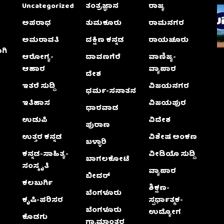
Uncategorized
ತಂತ್ರಜ್ಞಾನ
ರಾಜ್ಯ
ಅಪರಾಧ
ತುಮಕೂರು
ರಾಮನಗರ
ಅಮರಾವತಿ
ದಕ್ಷಿಣ ಕನ್ನಡ
ರಾಯಚೂರು
ಗಿ
ಆರೋಗ್ಯ-
ದಾವಣಗೆರೆ
ವಾಣಿಜ್ಯ-
ಆಹಾರ
ವ್ಯಾಪಾರ
ದೇಶ
ಇತರೆ ಸುದ್ದಿ
ವಿಜಯನಗರ
ಧರ್ಮ-ಸನಾತನ
ಇತಿಹಾಸ
ವಿಜಯಪುರ
ಧಾರವಾಡ
ಉಡುಪಿ
ವಿದೇಶ
ಪುರಾಣ
ಉತ್ತರ ಕನ್ನಡ
ವಿಶೇಷ ಅಂಕಣ
ಬಳ್ಳಾರಿ
ಕನ್ನಡ-ಸಾಹಿತ್ಯ-
ವೀಡಿಯೊ ಸುದ್ದಿ
ಬಾಗಲಕೋಟೆ
ಸಂಸ್ಕೃತಿ
ವ್ಯಾಪಾರ
ಬೀದರ್
ಕಲಬುರ್ಗಿ
ಶಿಕ್ಷಣ-
ಬೆಂಗಳೂರು
ಕೃಷಿ-ಪರಿಸರ
ಸ್ಪರ್ಧಾತ್ಮಕ-
ಬೆಂಗಳೂರು
ಉದ್ಯೋಗ
ಕೊಡಗು
ಗ್ರಾಮಾಂತರ