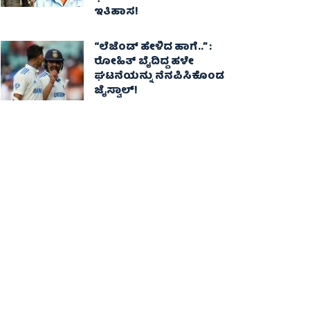
ಇತಿಹಾಸ!
“ಲೆಜೆಂಡ್ ಹೇಳಿದ ಹಾಗೆ..” :
ರೋಹಿತ್ ಬೈದಿದ್ದ ಹಳೇ
ಘಟನೆಯನ್ನು ನೆನಪಿಸಿಕೊಂಡ
ಜೈಸ್ವಾಲ್!