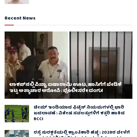
Recent News
ಲಾಕಪ್‌ನಲ್ಲಿ ಪಿಜ್ಜಾ, ಐಷಾರಾಮಿ ಊಟ, ಹಾಸಿಗೆಗೆ ಬೇಡಿಕೆ
ಇಟ್ಟ ಅತ್ಯಾಚಾರ ಆರೋಪಿ : ಪೊಲೀಸರೇ ದಂಗು!
ಟೀಮ್ ಇಂಡಿಯಾದ ಫಿಟ್ನೆಸ್ ನಿಯಮಗಳಲ್ಲಿ ಭಾರಿ
ಬದಲಾವಣೆ : ವಿಶೇಷ ಸವಲತ್ತುಗಳಿಗೆ ಕತ್ತರಿ ಹಾಕಿದ
BCCI
ರಸ್ತೆ ಸುರಕ್ಷತೆಯಲ್ಲಿ ಕ್ರಾಂತಿಕಾರಿ ಹೆಜ್ಜೆ : 2028ರ ವೇಳೆಗೆ