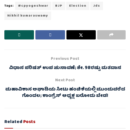
Tags:
#cpyogeshwar
BJP
Election
Jds
Nikhil kumaraswamy
Previous Post
ವಿಧಾನ ಪರಿಷತ್ ಉಪ ಚುನಾವಣೆ; ಶೇ. 98ರಷ್ಟು ಮತದಾನ
Next Post
ಮಹಾವಿಕಾಸ ಅಘಾಡಿಯ ಸೀಟು ಹಂಚಿಕೆಯಲ್ಲಿ ಮುಂದುವರೆದ
ಗೊಂದಲ; ಕಾಂಗ್ರೆಸ್ ಅಧ್ಯಕ್ಷ ಬರೋದು ಬೇಡ!
Related
Posts