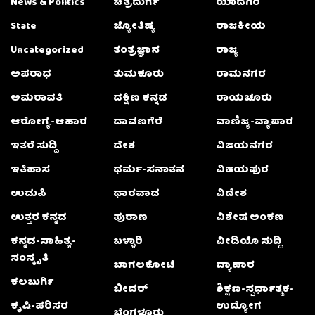
News & Politics
ಚಿತ್ರದುರ್ಗ
ಯಾದಗಿರಿ
State
ಜ್ಯೋತಿಷ್ಯ
ರಾಜಕೀಯ
Uncategorized
ತಂತ್ರಜ್ಞಾನ
ರಾಜ್ಯ
ಅಪರಾಧ
ತುಮಕೂರು
ರಾಮನಗರ
ಅಮರಾವತಿ
ದಕ್ಷಿಣ ಕನ್ನಡ
ರಾಯಚೂರು
ಆರೋಗ್ಯ-ಆಹಾರ
ದಾವಣಗೆರೆ
ವಾಣಿಜ್ಯ-ವ್ಯಾಪಾರ
ಇತರೆ ಸುದ್ದಿ
ದೇಶ
ವಿಜಯನಗರ
ಇತಿಹಾಸ
ಧರ್ಮ-ಸನಾತನ
ವಿಜಯಪುರ
ಉಡುಪಿ
ಧಾರವಾಡ
ವಿದೇಶ
ಉತ್ತರ ಕನ್ನಡ
ಪುರಾಣ
ವಿಶೇಷ ಅಂಕಣ
ಕನ್ನಡ-ಸಾಹಿತ್ಯ-
ಬಳ್ಳಾರಿ
ವೀಡಿಯೊ ಸುದ್ದಿ
ಸಂಸ್ಕೃತಿ
ಬಾಗಲಕೋಟೆ
ವ್ಯಾಪಾರ
ಕಲಬುರ್ಗಿ
ಬೀದರ್
ಶಿಕ್ಷಣ-ಸ್ಪರ್ಧಾತ್ಮಕ-
ಕೃಷಿ-ಪರಿಸರ
ಉದ್ಯೋಗ
ಬೆಂಗಳೂರು