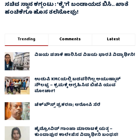
ಸಚಿವ ಸ್ಥಾನ ಕಗ್ಗಂಟು : ‘ಕೈ’ಗೆ ಬಂಡಾಯದ ಬಿಸಿ.. ಖಾತೆ
ಹಂಚಿಕೆಗೂ ಹೊಸ ತಲೆನೋವು!
Trending
Comments
Latest
ವಿಜಯ ಪತಾಕೆ ಹಾರಿಸಿದ ವಿಜಯ ಭಾರತಿ ವಿದ್ಯಾರ್ಥಿನಿ!
ಉಡುಪಿ KMCಯಲ್ಲಿ ಬಡವರಿಗಿಲ್ಲ ಆಯುಷ್ಮಾನ್
ಸೌಲಭ್ಯ – ಕ್ರಮಕ್ಕೆ ಆಗ್ರಹಿಸಿದ ಬಿಜೆಪಿ ಯುವ
ಮೋರ್ಚಾ!
ಚೆಕ್​ಬೌನ್ಸ್​ ಪ್ರಕರಣ; ಆರೋಪಿ ಸೆರೆ
ಹೈಡ್ರೋವಿಡ್ ಗಾಂಜಾ ಮಾರಾಟಕ್ಕೆ ಯತ್ನ –
ಕುಂದಾಪುರ ಕಾಲೇಜಿನ ವಿದ್ಯಾರ್ಥಿನಿ ಬಂಧನ!