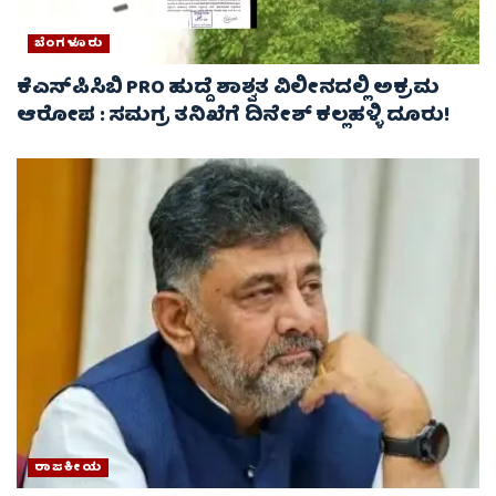
ಬೆಂಗಳೂರು
ಕೆಎಸ್‌ಪಿಸಿಬಿ PRO ಹುದ್ದೆ ಶಾಶ್ವತ ವಿಲೀನದಲ್ಲಿ ಅಕ್ರಮ
ಆರೋಪ : ಸಮಗ್ರ ತನಿಖೆಗೆ ದಿನೇಶ್ ಕಲ್ಲಹಳ್ಳಿ ದೂರು!
ರಾಜಕೀಯ