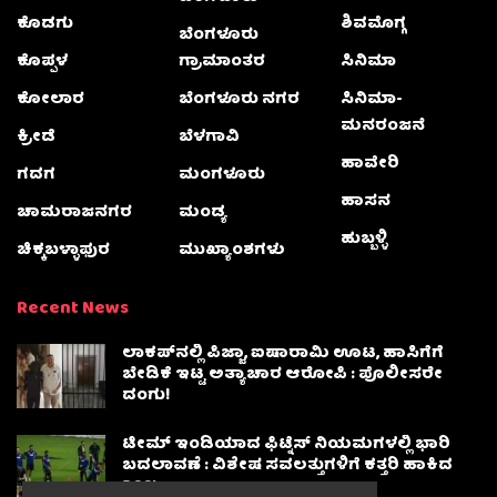
ಕೊಡಗು
ಶಿವಮೊಗ್ಗ
ಬೆಂಗಳೂರು
ಕೊಪ್ಪಳ
ಗ್ರಾಮಾಂತರ
ಸಿನಿಮಾ
ಕೋಲಾರ
ಬೆಂಗಳೂರು ನಗರ
ಸಿನಿಮಾ-
ಮನರಂಜನೆ
ಕ್ರೀಡೆ
ಬೆಳಗಾವಿ
ಹಾವೇರಿ
ಗದಗ
ಮಂಗಳೂರು
ಹಾಸನ
ಚಾಮರಾಜನಗರ
ಮಂಡ್ಯ
ಹುಬ್ಬಳ್ಳಿ
ಚಿಕ್ಕಬಳ್ಳಾಫುರ
ಮುಖ್ಯಾಂಶಗಳು
Recent News
ಲಾಕಪ್‌ನಲ್ಲಿ ಪಿಜ್ಜಾ, ಐಷಾರಾಮಿ ಊಟ, ಹಾಸಿಗೆಗೆ
ಬೇಡಿಕೆ ಇಟ್ಟ ಅತ್ಯಾಚಾರ ಆರೋಪಿ : ಪೊಲೀಸರೇ
ದಂಗು!
ಟೀಮ್ ಇಂಡಿಯಾದ ಫಿಟ್ನೆಸ್ ನಿಯಮಗಳಲ್ಲಿ ಭಾರಿ
ಬದಲಾವಣೆ : ವಿಶೇಷ ಸವಲತ್ತುಗಳಿಗೆ ಕತ್ತರಿ ಹಾಕಿದ
BCCI