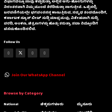
ವಿಭಾಗದಲ್ಲೂ ನಾವು ಕಣ್ಣಿಡುತ್ತಾ, ಅಲ್ಲಿನ ಆಗು-ಹೋಗುಗಳನ್ನು
ನಿರಂತರವಾಗಿ ನಿಮ್ಮ ಮುಂದೆ ತೆರೆದಿಡುತ್ತಾ ಸಾಗುತ್ತೇವೆ. ಒಟ್ಟಿನಲ್ಲಿ,
ಬರವಣಿಗೆಯಲ್ಲೇ ಭಗವಂತನನ್ನ ಕಾಣುತ್ತಿರುವ, ಸದೃಢ ತಂಡದೊಂದಿಗೆ,
ಕರ್ನಾಟಕ ನ್ಯೂಸ್ ಬೀಟ್ ಸುದ್ದಿ ಮಾಧ್ಯಮವು, ವಿಶೇಷವಾಗಿ ಸುದ್ದಿ,
ವರದಿ, ಅಂಕಣ, ಚಿತ್ರಣಗಳನ್ನು ಹೊತ್ತು ತರುತ್ತಾ, ಸದಾ ನಿಮ್ಮೊಂದಿಗೆ
ಬೆಸೆದುಕೊಂಡಿರಲಿದೆ.
Follow Us
Join Our WhatsApp Channel
Browse by Category
National
ಚಿಕ್ಕಮಗಳೂರು
ಮೈಸೂರು