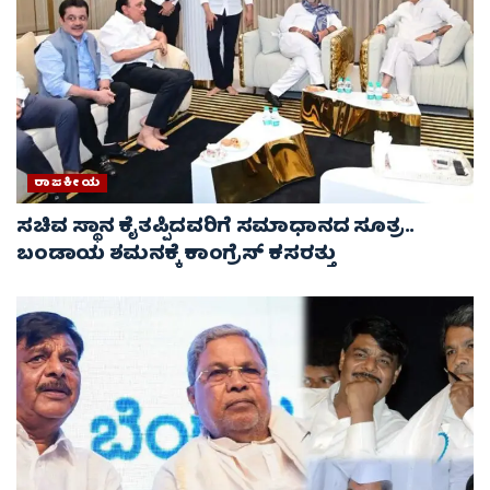
ರಾಜಕೀಯ
ಸಚಿವ ಸ್ಥಾನ ಕೈತಪ್ಪಿದವರಿಗೆ ಸಮಾಧಾನದ ಸೂತ್ರ..
ಬಂಡಾಯ ಶಮನಕ್ಕೆ ಕಾಂಗ್ರೆಸ್ ಕಸರತ್ತು