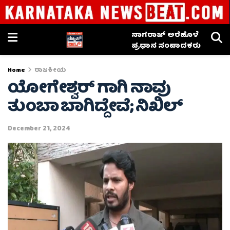
ನಾಗರಾಜ್ ಅರೆಹೊಳೆ
ಪ್ರಧಾನ ಸಂಪಾದಕರು
Home
ರಾಜಕೀಯ
ಯೋಗೇಶ್ವರ್ ಗಾಗಿ ನಾವು
ತುಂಬಾ ಬಾಗಿದ್ದೇವೆ; ನಿಖಿಲ್
December 21, 2024