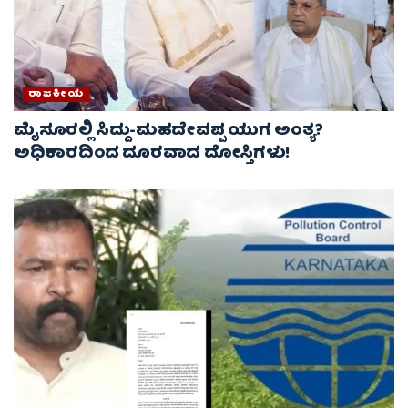
ರಾಜಕೀಯ
ಮೈಸೂರಲ್ಲಿ ಸಿದ್ದು-ಮಹದೇವಪ್ಪ ಯುಗ ಅಂತ್ಯ?
ಅಧಿಕಾರದಿಂದ ದೂರವಾದ ದೋಸ್ತಿಗಳು!