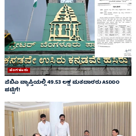
ಬೆಂಗಳೂರು
ಜಿಬಿಎ ವ್ಯಾಪ್ತಿಯಲ್ಲಿ 49.53 ಲಕ್ಷ ಮತದಾರರು ASDDO
ಪಟ್ಟಿಗೆ!