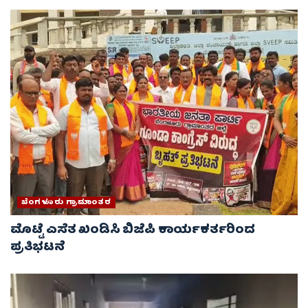
ಬೆಂಗಳೂರು ಗ್ರಾಮಾಂತರ
ಮೊಟ್ಟೆ ಎಸೆತ ಖಂಡಿಸಿ ಬಿಜೆಪಿ ಕಾರ್ಯಕರ್ತರಿಂದ
ಪ್ರತಿಭಟನೆ