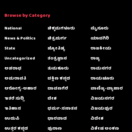
Browse by Category
National
ಚಿಕ್ಕಮಗಳೂರು
ಮೈಸೂರು
News & Politics
ಚಿತ್ರದುರ್ಗ
ಯಾದಗಿರಿ
State
ಜ್ಯೋತಿಷ್ಯ
ರಾಜಕೀಯ
Uncategorized
ತಂತ್ರಜ್ಞಾನ
ರಾಜ್ಯ
ಅಪರಾಧ
ತುಮಕೂರು
ರಾಮನಗರ
ಅಮರಾವತಿ
ದಕ್ಷಿಣ ಕನ್ನಡ
ರಾಯಚೂರು
ಆರೋಗ್ಯ-ಆಹಾರ
ದಾವಣಗೆರೆ
ವಾಣಿಜ್ಯ-ವ್ಯಾಪಾರ
ಇತರೆ ಸುದ್ದಿ
ದೇಶ
ವಿಜಯನಗರ
ಇತಿಹಾಸ
ಧರ್ಮ-ಸನಾತನ
ವಿಜಯಪುರ
ಉಡುಪಿ
ಧಾರವಾಡ
ವಿದೇಶ
ಉತ್ತರ ಕನ್ನಡ
ಪುರಾಣ
ವಿಶೇಷ ಅಂಕಣ