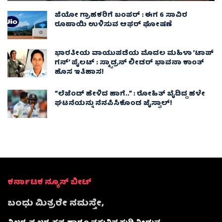
ಜಿಯೋ ಗ್ರಾಹಕರಿಗೆ ಬಂಪರ್ : ಈಗ 6 ಸಾವಿರ
ರೂಪಾಯಿ ಉಳಿಸುವ ಆಫರ್ ಘೋಷಣೆ
ಭಾರತೀಯ ವಾಯುಪಡೆಯ ಮೊದಲ ಮಹಿಳಾ ‘ಟಾಪ್
ಗನ್’ ಪೈಲಟ್ : ಸ್ಕ್ವಾಡ್ರನ್ ಲೀಡರ್ ಭಾವನಾ ಕಾಂತ್
ಹೊಸ ಇತಿಹಾಸ!
“ಲೆಜೆಂಡ್ ಹೇಳಿದ ಹಾಗೆ..” : ರೋಹಿತ್ ಬೈದಿದ್ದ ಹಳೇ
ಘಟನೆಯನ್ನು ನೆನಪಿಸಿಕೊಂಡ ಜೈಸ್ವಾಲ್!
ಕರ್ನಾಟಕ ನ್ಯೂಸ್ ಬೀಟ್
ಬಂಧು ಮಿತ್ರರೇ ನಮಸ್ತೇ,