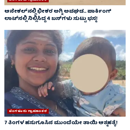
ಆನೇಕಲ್‌ನಲ್ಲಿ ಭೀಕರ ಅಗ್ನಿ ಅವಘಡ.. ಪಾರ್ಕಿಂಗ್
ಲಾಟ್‌ನಲ್ಲಿ ನಿಲ್ಲಿಸಿದ್ದ 4 ಬಸ್‌ಗಳು ಸುಟ್ಟು ಭಸ್ಮ!
ಬೆಂಗಳೂರು ಗ್ರಾಮಾಂತರ
7 ತಿಂಗಳ ಹಸುಗೂಸಿನ ಮುಂದೆಯೇ ತಾಯಿ ಆತ್ಮಹತ್ಯೆ!