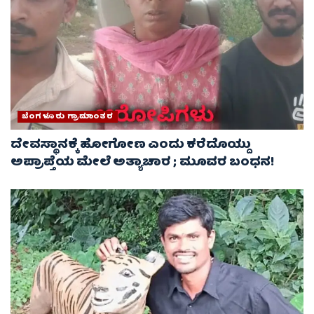
ಬೆಂಗಳೂರು ಗ್ರಾಮಾಂತರ
ದೇವಸ್ಥಾನಕ್ಕೆ ಹೋಗೋಣ ಎಂದು ಕರೆದೊಯ್ದು
ಅಪ್ರಾಪ್ತೆಯ ಮೇಲೆ ಅತ್ಯಾಚಾರ ; ಮೂವರ ಬಂಧನ!