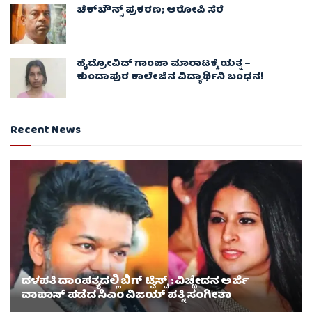
ಚೆಕ್​ಬೌನ್ಸ್​ ಪ್ರಕರಣ; ಆರೋಪಿ ಸೆರೆ
ಹೈಡ್ರೋವಿಡ್ ಗಾಂಜಾ ಮಾರಾಟಕ್ಕೆ ಯತ್ನ –
ಕುಂದಾಪುರ ಕಾಲೇಜಿನ ವಿದ್ಯಾರ್ಥಿನಿ ಬಂಧನ!
Recent News
ದಳಪತಿ ದಾಂಪತ್ಯದಲ್ಲಿ ಬಿಗ್ ಟ್ವಿಸ್ಟ್ : ವಿಚ್ಛೇದನ ಅರ್ಜಿ
ವಾಪಾಸ್‌ ಪಡೆದ ಸಿಎಂ ವಿಜಯ್ ಪತ್ನಿ ಸಂಗೀತಾ‌