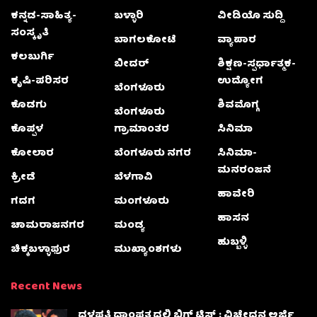
ಕನ್ನಡ-ಸಾಹಿತ್ಯ-
ಬಳ್ಳಾರಿ
ವೀಡಿಯೊ ಸುದ್ದಿ
ಸಂಸ್ಕೃತಿ
ಬಾಗಲಕೋಟೆ
ವ್ಯಾಪಾರ
ಕಲಬುರ್ಗಿ
ಬೀದರ್
ಶಿಕ್ಷಣ-ಸ್ಪರ್ಧಾತ್ಮಕ-
ಕೃಷಿ-ಪರಿಸರ
ಉದ್ಯೋಗ
ಬೆಂಗಳೂರು
ಕೊಡಗು
ಶಿವಮೊಗ್ಗ
ಬೆಂಗಳೂರು
ಕೊಪ್ಪಳ
ಗ್ರಾಮಾಂತರ
ಸಿನಿಮಾ
ಕೋಲಾರ
ಬೆಂಗಳೂರು ನಗರ
ಸಿನಿಮಾ-
ಮನರಂಜನೆ
ಕ್ರೀಡೆ
ಬೆಳಗಾವಿ
ಹಾವೇರಿ
ಗದಗ
ಮಂಗಳೂರು
ಹಾಸನ
ಚಾಮರಾಜನಗರ
ಮಂಡ್ಯ
ಹುಬ್ಬಳ್ಳಿ
ಚಿಕ್ಕಬಳ್ಳಾಫುರ
ಮುಖ್ಯಾಂಶಗಳು
Recent News
ದಳಪತಿ ದಾಂಪತ್ಯದಲ್ಲಿ ಬಿಗ್ ಟ್ವಿಸ್ಟ್ : ವಿಚ್ಛೇದನ ಅರ್ಜಿ