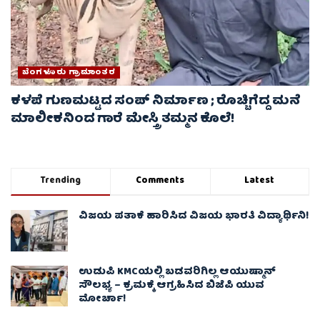
ಬೆಂಗಳೂರು ಗ್ರಾಮಾಂತರ
ಕಳಪೆ ಗುಣಮಟ್ಟದ ಸಂಪ್ ನಿರ್ಮಾಣ ; ರೊಚ್ಚಿಗೆದ್ದ ಮನೆ
ಮಾಲೀಕನಿಂದ ಗಾರೆ ಮೇಸ್ತ್ರಿ ತಮ್ಮನ ಕೊಲೆ!
Trending
Comments
Latest
ವಿಜಯ ಪತಾಕೆ ಹಾರಿಸಿದ ವಿಜಯ ಭಾರತಿ ವಿದ್ಯಾರ್ಥಿನಿ!
ಉಡುಪಿ KMCಯಲ್ಲಿ ಬಡವರಿಗಿಲ್ಲ ಆಯುಷ್ಮಾನ್
ಸೌಲಭ್ಯ – ಕ್ರಮಕ್ಕೆ ಆಗ್ರಹಿಸಿದ ಬಿಜೆಪಿ ಯುವ
ಮೋರ್ಚಾ!