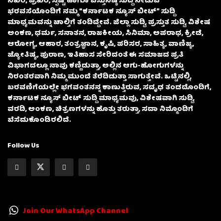
ನಿಖರ, ಪ್ರಖರ, ಸ್ಪಷ್ಟ ಹಾಗೂ ವಸ್ತುನಿಷ್ಠ ಸುದ್ದಿ ನೀಡುವ
ಭರವಸೆಯೊಂದಿಗೆ ನಮ್ಮ “ಕರ್ನಾಟಕ ನ್ಯೂಸ್ ಬೀಟ್” ಸುದ್ದಿ
ಮಾಧ್ಯಮವನ್ನು ಚಾಲ್ತಿಗೆ ತಂದಿದ್ದೇವೆ. ಜಿಲ್ಲಾ ಸುದ್ದಿ, ಪ್ರಸ್ತುತ ಸುದ್ದಿ, ವಿಶೇಷ
ಅಂಕಣ, ಧರ್ಮ, ಸನಾತನ, ರಾಜಕೀಯ, ಸಿನಿಮಾ, ಅಪರಾಧ, ಕ್ರೀಡೆ,
ಆರೋಗ್ಯ, ಆಹಾರ, ತಂತ್ರಜ್ಞಾನ, ಕೃಷಿ, ಪರಿಸರ, ಸಾಹಿತ್ಯ, ವಾಣಿಜ್ಯ,
ಜ್ಯೋತಿಷ್ಯ, ಪುರಾಣ, ಇತಿಹಾಸ ಸೇರಿದಂತೆ ಈ ಸಮಾಜದ ಪ್ರತಿ
ವಿಭಾಗದಲ್ಲೂ ನಾವು ಕಣ್ಣಿಡುತ್ತಾ, ಅಲ್ಲಿನ ಆಗು-ಹೋಗುಗಳನ್ನು
ನಿರಂತರವಾಗಿ ನಿಮ್ಮ ಮುಂದೆ ತೆರೆದಿಡುತ್ತಾ ಸಾಗುತ್ತೇವೆ. ಒಟ್ಟಿನಲ್ಲಿ,
ಬರವಣಿಗೆಯಲ್ಲೇ ಭಗವಂತನನ್ನ ಕಾಣುತ್ತಿರುವ, ಸದೃಢ ತಂಡದೊಂದಿಗೆ,
ಕರ್ನಾಟಕ ನ್ಯೂಸ್ ಬೀಟ್ ಸುದ್ದಿ ಮಾಧ್ಯಮವು, ವಿಶೇಷವಾಗಿ ಸುದ್ದಿ,
ವರದಿ, ಅಂಕಣ, ಚಿತ್ರಣಗಳನ್ನು ಹೊತ್ತು ತರುತ್ತಾ, ಸದಾ ನಿಮ್ಮೊಂದಿಗೆ
ಬೆಸೆದುಕೊಂಡಿರಲಿದೆ.
Follow Us
Join Our WhatsApp Channel