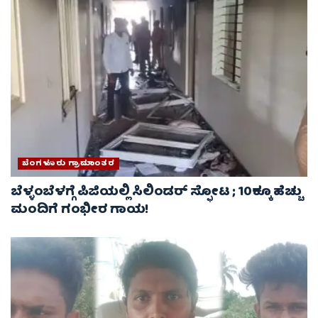
ಬೆಂಗಳೂರು ಗ್ರಾಮಾಂತರ
ಬೆಳ್ಳಂಬೆಳಗ್ಗೆ ಪಿಜಿಯಲ್ಲಿ ಸಿಲಿಂಡರ್ ಸ್ಫೋಟ ; 10ಕ್ಕೂ ಹೆಚ್ಚು
ಮಂದಿಗೆ ಗಂಭೀರ ಗಾಯ!