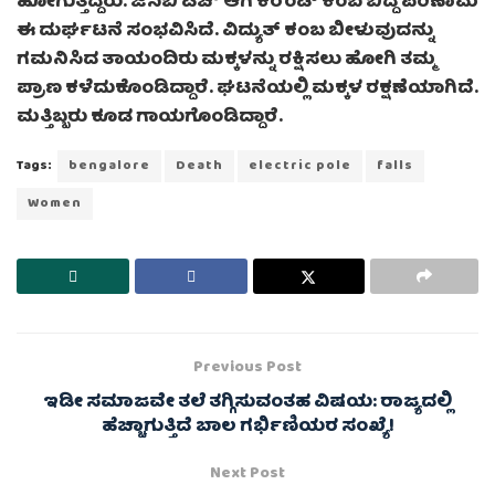
ಹೋಗುತ್ತಿದ್ದರು. ಜೆಸಿಬಿ ಟಚ್ ಆಗಿ ಕರೆಂಟ್ ಕಂಬ ಬಿದ್ದ ಪರಿಣಾಮ
ಈ ದುರ್ಘಟನೆ ಸಂಭವಿಸಿದೆ. ವಿದ್ಯುತ್ ಕಂಬ ಬೀಳುವುದನ್ನು
ಗಮನಿಸಿದ ತಾಯಂದಿರು ಮಕ್ಕಳನ್ನು ರಕ್ಷಿಸಲು ಹೋಗಿ ತಮ್ಮ
ಪ್ರಾಣ ಕಳೆದುಕೊಂಡಿದ್ದಾರೆ. ಘಟನೆಯಲ್ಲಿ ಮಕ್ಕಳ ರಕ್ಷಣೆಯಾಗಿದೆ.
ಮತ್ತಿಬ್ಬರು ಕೂಡ ಗಾಯಗೊಂಡಿದ್ದಾರೆ.
Tags:
bengalore
Death
electric pole
falls
Women
Previous Post
ಇಡೀ ಸಮಾಜವೇ ತಲೆ ತಗ್ಗಿಸುವಂತಹ ವಿಷಯ: ರಾಜ್ಯದಲ್ಲಿ
ಹೆಚ್ಚಾಗುತ್ತಿದೆ ಬಾಲ ಗರ್ಭಿಣಿಯರ ಸಂಖ್ಯೆ!
Next Post