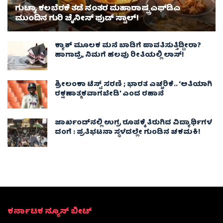
ಗುಟ್ಕಾ, ಕಲಬೆರಕೆ ತಡೆ ನಂತರ ಮಹಾರಾಷ್ಟ್ರ ಎಫ್‌ಡಿಎ
ಮುಂದಿನ ಗುರಿ ಚೈನೀಸ್ ಫುಡ್ ಸ್ಟಾಲ್‌!
ಕ್ಯಾಶ್ ಮೂಲಕ ಮನೆ ಬಾಡಿಗೆ ಪಾವತಿಸುತ್ತಿದ್ದೀರಾ?
ಹಾಗಾದ್ರೆ, ನಿಮಗೆ ಹಲವು ರೀತಿಯಲ್ಲಿ ಲಾಸ್!
ಶ್ರೀಲಂಕಾ ಟೆಸ್ಟ್ ಸರಣಿ ; ಭಾರತ ಎಚ್ಚರಿಕೆ.. ‘ಅತಿಯಾಗಿ
ರಕ್ಷಣಾತ್ಮಕವಾಗಬೇಡಿ’ ಎಂದ ರಹಾನೆ
ಜಾರ್ಖಂಡ್‌ನಲ್ಲಿ ಉಗ್ರ ರೂಪಕ್ಕೆ ತಿರುಗಿದ ವಿದ್ಯಾರ್ಥಿಗಳ
ದಂಗೆ : ಪ್ರತಿಭಟನಾ ಸ್ಥಳದಲ್ಲೇ ಗುಂಡಿನ ಚಕಮಕಿ!
ಕರ್ನಾಟಕ ನ್ಯೂಸ್ ಬೀಟ್