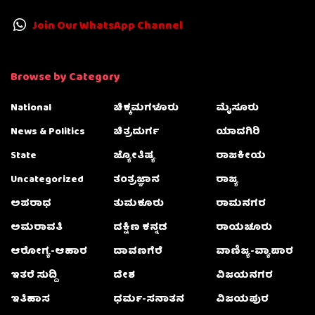
Join Our WhatsApp Channel
Browse by Category
National
ಚಿಕ್ಕಮಗಳೂರು
ಮೈಸೂರು
News & Politics
ಚಿತ್ರದುರ್ಗ
ಯಾದಗಿರಿ
State
ಜ್ಯೋತಿಷ್ಯ
ರಾಜಕೀಯ
Uncategorized
ತಂತ್ರಜ್ಞಾನ
ರಾಜ್ಯ
ಅಪರಾಧ
ತುಮಕೂರು
ರಾಮನಗರ
ಅಮರಾವತಿ
ದಕ್ಷಿಣ ಕನ್ನಡ
ರಾಯಚೂರು
ಆರೋಗ್ಯ-ಆಹಾರ
ದಾವಣಗೆರೆ
ವಾಣಿಜ್ಯ-ವ್ಯಾಪಾರ
ಇತರೆ ಸುದ್ದಿ
ದೇಶ
ವಿಜಯನಗರ
ಇತಿಹಾಸ
ಧರ್ಮ-ಸನಾತನ
ವಿಜಯಪುರ