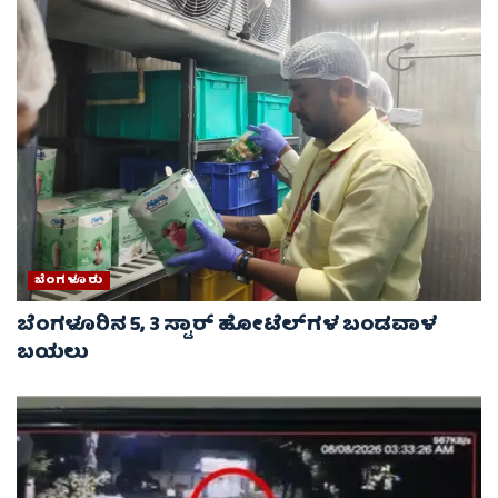
ಬೆಂಗಳೂರು
ಬೆಂಗಳೂರಿನ 5, 3 ಸ್ಟಾರ್​​​​ ಹೋಟೆಲ್​​​​ಗಳ ಬಂಡವಾಳ
ಬಯಲು