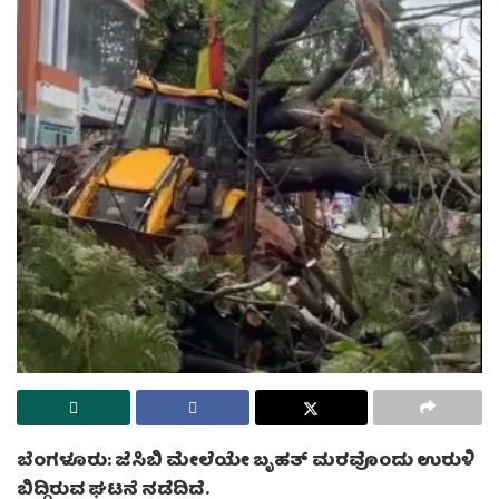
ಬೆಂಗಳೂರು: ಜೆಸಿಬಿ ಮೇಲೆಯೇ ಬೃಹತ್ ಮರವೊಂದು ಉರುಳಿ
ಬಿದ್ದಿರುವ ಘಟನೆ ನಡೆದಿದೆ.