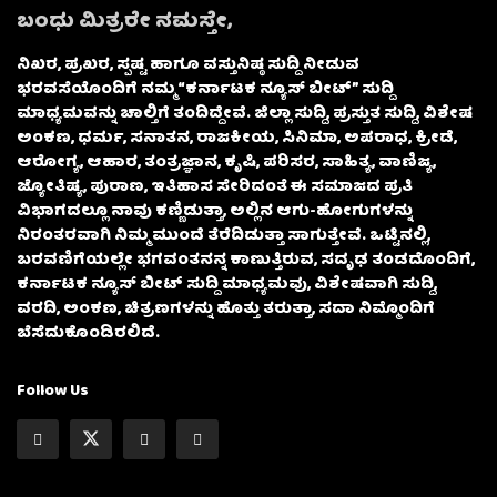
ಬಂಧು ಮಿತ್ರರೇ ನಮಸ್ತೇ,
ನಿಖರ, ಪ್ರಖರ, ಸ್ಪಷ್ಟ ಹಾಗೂ ವಸ್ತುನಿಷ್ಠ ಸುದ್ದಿ ನೀಡುವ
ಭರವಸೆಯೊಂದಿಗೆ ನಮ್ಮ “ಕರ್ನಾಟಕ ನ್ಯೂಸ್ ಬೀಟ್” ಸುದ್ದಿ
ಮಾಧ್ಯಮವನ್ನು ಚಾಲ್ತಿಗೆ ತಂದಿದ್ದೇವೆ. ಜಿಲ್ಲಾ ಸುದ್ದಿ, ಪ್ರಸ್ತುತ ಸುದ್ದಿ, ವಿಶೇಷ
ಅಂಕಣ, ಧರ್ಮ, ಸನಾತನ, ರಾಜಕೀಯ, ಸಿನಿಮಾ, ಅಪರಾಧ, ಕ್ರೀಡೆ,
ಆರೋಗ್ಯ, ಆಹಾರ, ತಂತ್ರಜ್ಞಾನ, ಕೃಷಿ, ಪರಿಸರ, ಸಾಹಿತ್ಯ, ವಾಣಿಜ್ಯ,
ಜ್ಯೋತಿಷ್ಯ, ಪುರಾಣ, ಇತಿಹಾಸ ಸೇರಿದಂತೆ ಈ ಸಮಾಜದ ಪ್ರತಿ
ವಿಭಾಗದಲ್ಲೂ ನಾವು ಕಣ್ಣಿಡುತ್ತಾ, ಅಲ್ಲಿನ ಆಗು-ಹೋಗುಗಳನ್ನು
ನಿರಂತರವಾಗಿ ನಿಮ್ಮ ಮುಂದೆ ತೆರೆದಿಡುತ್ತಾ ಸಾಗುತ್ತೇವೆ. ಒಟ್ಟಿನಲ್ಲಿ,
ಬರವಣಿಗೆಯಲ್ಲೇ ಭಗವಂತನನ್ನ ಕಾಣುತ್ತಿರುವ, ಸದೃಢ ತಂಡದೊಂದಿಗೆ,
ಕರ್ನಾಟಕ ನ್ಯೂಸ್ ಬೀಟ್ ಸುದ್ದಿ ಮಾಧ್ಯಮವು, ವಿಶೇಷವಾಗಿ ಸುದ್ದಿ,
ವರದಿ, ಅಂಕಣ, ಚಿತ್ರಣಗಳನ್ನು ಹೊತ್ತು ತರುತ್ತಾ, ಸದಾ ನಿಮ್ಮೊಂದಿಗೆ
ಬೆಸೆದುಕೊಂಡಿರಲಿದೆ.
Follow Us