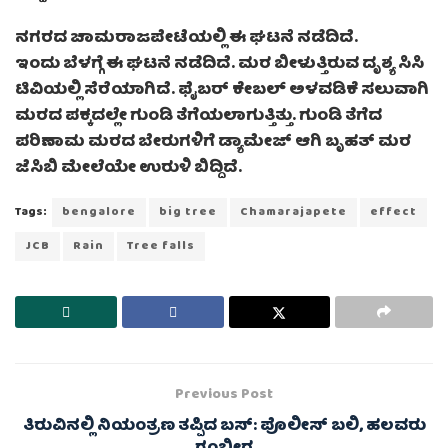
ನಗರದ ಚಾಮರಾಜಪೇಟೆಯಲ್ಲಿ ಈ ಘಟನೆ ನಡೆದಿದೆ.
ಇಂದು ಬೆಳಗ್ಗೆ ಈ ಘಟನೆ ನಡೆದಿದೆ. ಮರ ಬೀಳುತ್ತಿರುವ ದೃಶ್ಯ ಸಿಸಿ
ಟಿವಿಯಲ್ಲಿ ಸೆರೆಯಾಗಿದೆ. ಫೈಬರ್ ಕೇಬಲ್ ಅಳವಡಿಕೆ ಸಲುವಾಗಿ
ಮರದ ಪಕ್ಕದಲ್ಲೇ ಗುಂಡಿ ತೆಗೆಯಲಾಗುತ್ತಿತ್ತು. ಗುಂಡಿ ತೆಗೆದ
ಪರಿಣಾಮ ಮರದ ಬೇರುಗಳಿಗೆ ಡ್ಯಾಮೇಜ್ ಆಗಿ ಬೃಹತ್ ಮರ
ಜೆಸಿಬಿ ಮೇಲೆಯೇ ಉರುಳಿ ಬಿದ್ದಿದೆ.
Tags:
bengalore
big tree
Chamarajapete
effect
JCB
Rain
Tree falls
Previous Post
ತಿರುವಿನಲ್ಲಿ ನಿಯಂತ್ರಣ ತಪ್ಪಿದ ಬಸ್: ಪೊಲೀಸ್ ಬಲಿ, ಹಲವರು