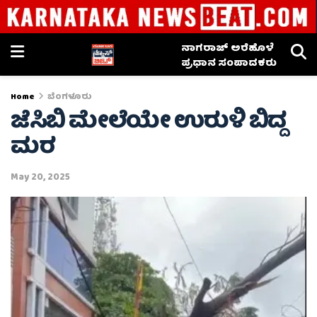
ನಾಗರಾಜ್ ಅರೆಹೊಳೆ
ಪ್ರಧಾನ ಸಂಪಾದಕರು
Home
ಬೆಂಗಳೂರು
ಜೆಸಿಬಿ ಮೇಲೆಯೇ ಉರುಳಿ ಬಿದ್ದ
ಮರ
May 20, 2025