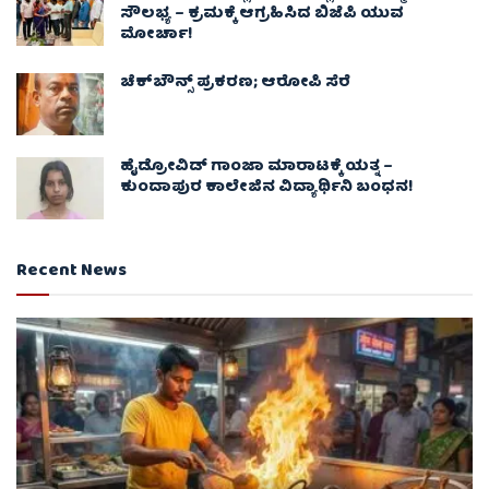
ಸೌಲಭ್ಯ – ಕ್ರಮಕ್ಕೆ ಆಗ್ರಹಿಸಿದ ಬಿಜೆಪಿ ಯುವ
ಮೋರ್ಚಾ!
ಚೆಕ್​ಬೌನ್ಸ್​ ಪ್ರಕರಣ; ಆರೋಪಿ ಸೆರೆ
ಹೈಡ್ರೋವಿಡ್ ಗಾಂಜಾ ಮಾರಾಟಕ್ಕೆ ಯತ್ನ –
ಕುಂದಾಪುರ ಕಾಲೇಜಿನ ವಿದ್ಯಾರ್ಥಿನಿ ಬಂಧನ!
Recent News