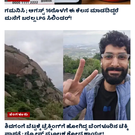
ಗಮನಿಸಿ ; ಆಗಸ್ಟ್ 16ರೊಳಗೆ ಈ ಕೆಲಸ ಮಾಡದಿದ್ದರೆ
ಮನೆಗೆ ಬರಲ್ಲ LPG ಸಿಲಿಂಡರ್!
ಬೆಂಗಳೂರು
ಶಿವಗಂಗೆ ಬೆಟ್ಟಕ್ಕೆ ಟ್ರೆಕ್ಕಿಂಗ್‌ಗೆ ಹೋಗಿದ್ದ ಬೆಂಗಳೂರಿನ ಟೆಕ್ಕಿ
ನಾಪತ್ತೆ : ಡ್ರೋನ್ ಮೂಲಕ ಶೋಧ ಕಾರ್ಯ!