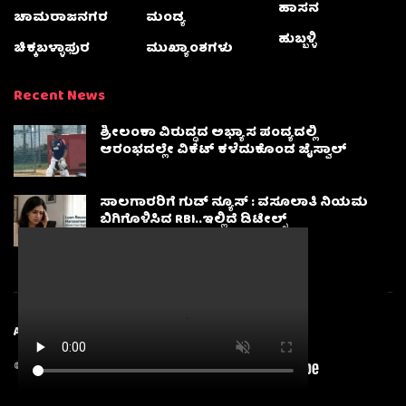
ಹಾಸನ
ಚಾಮರಾಜನಗರ
ಮಂಡ್ಯ
ಹುಬ್ಬಳ್ಳಿ
ಚಿಕ್ಕಬಳ್ಳಾಫುರ
ಮುಖ್ಯಾಂಶಗಳು
Recent News
ಶ್ರೀಲಂಕಾ ವಿರುದ್ಧದ ಅಭ್ಯಾಸ ಪಂದ್ಯದಲ್ಲಿ
ಆರಂಭದಲ್ಲೇ ವಿಕೆಟ್ ಕಳೆದುಕೊಂಡ ಜೈಸ್ವಾಲ್
ಸಾಲಗಾರರಿಗೆ ಗುಡ್ ನ್ಯೂಸ್ : ವಸೂಲಾತಿ ನಿಯಮ
ಬಿಗಿಗೊಳಿಸಿದ RBI..ಇಲ್ಲಿದೆ ಡಿಟೇಲ್ಸ್
About
Advertise
Privacy & Policy
Contact Us
© 2025
Karnatakanewsbeat