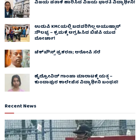
ವಿಜಯ ಪತಾಕೆ ಹಾರಿಸಿದ ವಿಜಯ ಭಾರತಿ ವಿದ್ಯಾರ್ಥಿನಿ!
ಉಡುಪಿ KMCಯಲ್ಲಿ ಬಡವರಿಗಿಲ್ಲ ಆಯುಷ್ಮಾನ್
ಸೌಲಭ್ಯ – ಕ್ರಮಕ್ಕೆ ಆಗ್ರಹಿಸಿದ ಬಿಜೆಪಿ ಯುವ
ಮೋರ್ಚಾ!
ಚೆಕ್​ಬೌನ್ಸ್​ ಪ್ರಕರಣ; ಆರೋಪಿ ಸೆರೆ
ಹೈಡ್ರೋವಿಡ್ ಗಾಂಜಾ ಮಾರಾಟಕ್ಕೆ ಯತ್ನ –
ಕುಂದಾಪುರ ಕಾಲೇಜಿನ ವಿದ್ಯಾರ್ಥಿನಿ ಬಂಧನ!
Recent News