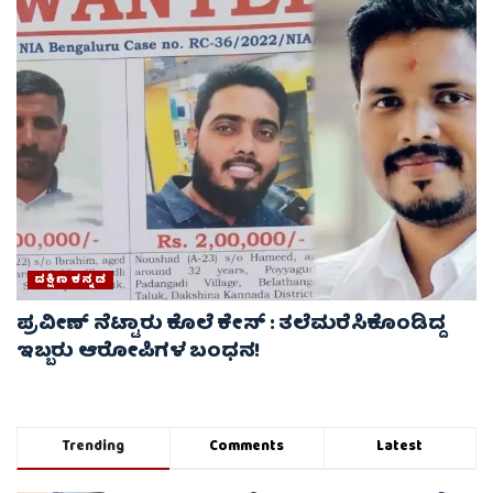
ದಕ್ಷಿಣ ಕನ್ನಡ
ಪ್ರವೀಣ್ ನೆಟ್ಟಾರು ಕೊಲೆ ಕೇಸ್‌ : ತಲೆಮರೆಸಿಕೊಂಡಿದ್ದ
ಇಬ್ಬರು ಆರೋಪಿಗಳ ಬಂಧನ!
Trending
Comments
Latest