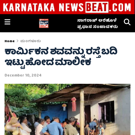
ನಾಗರಾಜ್ ಅರೆಹೊಳೆ
ಪ್ರಧಾನ ಸಂಪಾದಕರು
Home
ಮಂಗಳೂರು
ಕಾರ್ಮಿಕನ ಶವವನ್ನು ರಸ್ತೆ ಬದಿ
ಇಟ್ಟು ಹೋದ ಮಾಲೀಕ
December 10, 2024