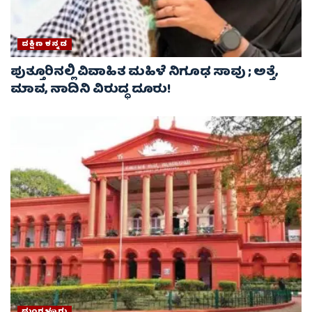
ದಕ್ಷಿಣ ಕನ್ನಡ
ಪುತ್ತೂರಿನಲ್ಲಿ ವಿವಾಹಿತ ಮಹಿಳೆ ನಿಗೂಢ ಸಾವು ; ಅತ್ತೆ,
ಮಾವ, ನಾದಿನಿ ವಿರುದ್ಧ ದೂರು!
ಮಂಗಳೂರು