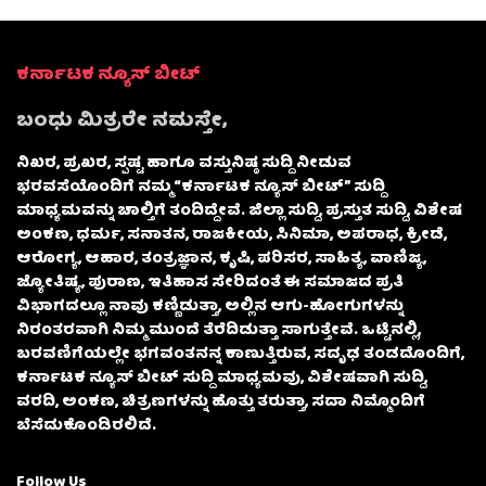
ಕರ್ನಾಟಕ ನ್ಯೂಸ್ ಬೀಟ್
ಬಂಧು ಮಿತ್ರರೇ ನಮಸ್ತೇ,
ನಿಖರ, ಪ್ರಖರ, ಸ್ಪಷ್ಟ ಹಾಗೂ ವಸ್ತುನಿಷ್ಠ ಸುದ್ದಿ ನೀಡುವ
ಭರವಸೆಯೊಂದಿಗೆ ನಮ್ಮ “ಕರ್ನಾಟಕ ನ್ಯೂಸ್ ಬೀಟ್” ಸುದ್ದಿ
ಮಾಧ್ಯಮವನ್ನು ಚಾಲ್ತಿಗೆ ತಂದಿದ್ದೇವೆ. ಜಿಲ್ಲಾ ಸುದ್ದಿ, ಪ್ರಸ್ತುತ ಸುದ್ದಿ, ವಿಶೇಷ
ಅಂಕಣ, ಧರ್ಮ, ಸನಾತನ, ರಾಜಕೀಯ, ಸಿನಿಮಾ, ಅಪರಾಧ, ಕ್ರೀಡೆ,
ಆರೋಗ್ಯ, ಆಹಾರ, ತಂತ್ರಜ್ಞಾನ, ಕೃಷಿ, ಪರಿಸರ, ಸಾಹಿತ್ಯ, ವಾಣಿಜ್ಯ,
ಜ್ಯೋತಿಷ್ಯ, ಪುರಾಣ, ಇತಿಹಾಸ ಸೇರಿದಂತೆ ಈ ಸಮಾಜದ ಪ್ರತಿ
ವಿಭಾಗದಲ್ಲೂ ನಾವು ಕಣ್ಣಿಡುತ್ತಾ, ಅಲ್ಲಿನ ಆಗು-ಹೋಗುಗಳನ್ನು
ನಿರಂತರವಾಗಿ ನಿಮ್ಮ ಮುಂದೆ ತೆರೆದಿಡುತ್ತಾ ಸಾಗುತ್ತೇವೆ. ಒಟ್ಟಿನಲ್ಲಿ,
ಬರವಣಿಗೆಯಲ್ಲೇ ಭಗವಂತನನ್ನ ಕಾಣುತ್ತಿರುವ, ಸದೃಢ ತಂಡದೊಂದಿಗೆ,
ಕರ್ನಾಟಕ ನ್ಯೂಸ್ ಬೀಟ್ ಸುದ್ದಿ ಮಾಧ್ಯಮವು, ವಿಶೇಷವಾಗಿ ಸುದ್ದಿ,
ವರದಿ, ಅಂಕಣ, ಚಿತ್ರಣಗಳನ್ನು ಹೊತ್ತು ತರುತ್ತಾ, ಸದಾ ನಿಮ್ಮೊಂದಿಗೆ
ಬೆಸೆದುಕೊಂಡಿರಲಿದೆ.
Follow Us