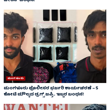
ಚೇತನ್ ಬಂಧನ!
ಮಂಗಳೂರು
ಮಂಗಳೂರು ಪೊಲೀಸರ ಭರ್ಜರಿ ಕಾರ್ಯಚರಣೆ – 5
ಕೋಟಿ ಮೌಲ್ಯದ ಡ್ರಗ್ಸ್ ಜಪ್ತಿ.. ಇಬ್ಬರ ಬಂಧನ!