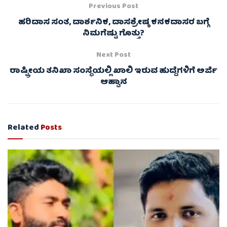
Previous Post
ಹರಿದಾಸ ಸಂತ, ದಾರ್ಶನಿಕ, ದಾಸಶ್ರೇಷ್ಠ ಕನಕದಾಸರ ಬಗ್ಗೆ
ನಿಮಗೆಷ್ಟು ಗೊತ್ತು?
Next Post
ರಾಷ್ಟ್ರೀಯ ತನಿಖಾ ಸಂಸ್ಥೆಯಲ್ಲಿ ಖಾಲಿ ಇರುವ ಹುದ್ದೆಗಳಿಗೆ ಅರ್ಜಿ
ಆಹ್ವಾನ
Related
Posts