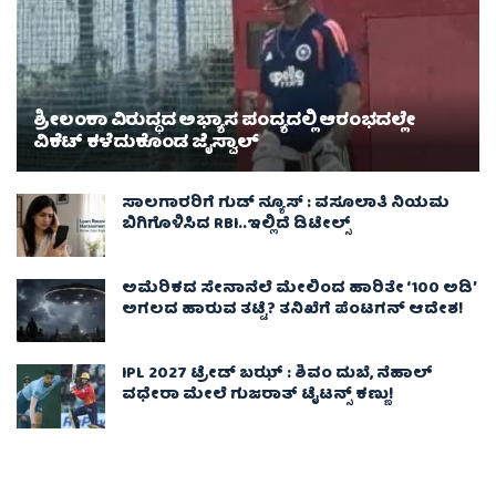
ಶ್ರೀಲಂಕಾ ವಿರುದ್ಧದ ಅಭ್ಯಾಸ ಪಂದ್ಯದಲ್ಲಿ ಆರಂಭದಲ್ಲೇ
ವಿಕೆಟ್ ಕಳೆದುಕೊಂಡ ಜೈಸ್ವಾಲ್
ಸಾಲಗಾರರಿಗೆ ಗುಡ್ ನ್ಯೂಸ್ : ವಸೂಲಾತಿ ನಿಯಮ
ಬಿಗಿಗೊಳಿಸಿದ RBI..ಇಲ್ಲಿದೆ ಡಿಟೇಲ್ಸ್
ಅಮೆರಿಕದ ಸೇನಾನೆಲೆ ಮೇಲಿಂದ ಹಾರಿತೇ ‘100 ಅಡಿ’
ಅಗಲದ ಹಾರುವ ತಟ್ಟೆ? ತನಿಖೆಗೆ ಪೆಂಟಗನ್ ಆದೇಶ!
IPL 2027 ಟ್ರೇಡ್‌ ಬಝ್ : ಶಿವಂ ದುಬೆ, ನೆಹಾಲ್
ವಧೇರಾ ಮೇಲೆ ಗುಜರಾತ್ ಟೈಟನ್ಸ್ ಕಣ್ಣು!