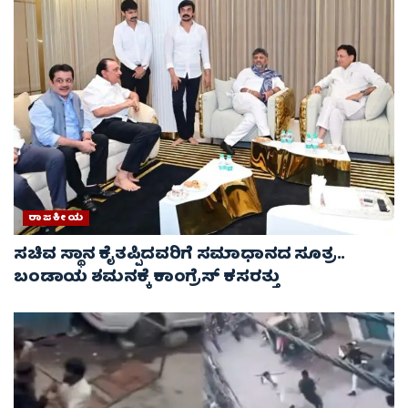
ರಾಜಕೀಯ
ಸಚಿವ ಸ್ಥಾನ ಕೈತಪ್ಪಿದವರಿಗೆ ಸಮಾಧಾನದ ಸೂತ್ರ..
ಬಂಡಾಯ ಶಮನಕ್ಕೆ ಕಾಂಗ್ರೆಸ್ ಕಸರತ್ತು