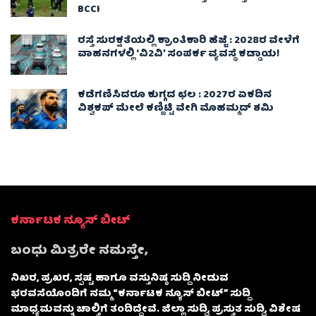
BCCI
ರಸ್ತೆ ಸುರಕ್ಷತೆಯಲ್ಲಿ ಕ್ರಾಂತಿಕಾರಿ ಹೆಜ್ಜೆ : 2028ರ ವೇಳೆಗೆ
ವಾಹನಗಳಲ್ಲಿ ‘ವಿ2ವಿ’ ಸಂಪರ್ಕ ವ್ಯವಸ್ಥೆ ಕಡ್ಡಾಯ!
ಕಡೆಗಣಿಸಿದರೂ ಕುಗ್ಗದ ಛಲ : 2027ರ ಏಕದಿನ
ವಿಶ್ವಕಪ್‌ ಮೇಲೆ ಕಣ್ಣಿಟ್ಟಿ ವೇಗಿ ಮೊಹಮ್ಮದ್ ಶಮಿ
ಕರ್ನಾಟಕ ನ್ಯೂಸ್ ಬೀಟ್
ಬಂಧು ಮಿತ್ರರೇ ನಮಸ್ತೇ,
ನಿಖರ, ಪ್ರಖರ, ಸ್ಪಷ್ಟ ಹಾಗೂ ವಸ್ತುನಿಷ್ಠ ಸುದ್ದಿ ನೀಡುವ
ಭರವಸೆಯೊಂದಿಗೆ ನಮ್ಮ “ಕರ್ನಾಟಕ ನ್ಯೂಸ್ ಬೀಟ್” ಸುದ್ದಿ
ಮಾಧ್ಯಮವನ್ನು ಚಾಲ್ತಿಗೆ ತಂದಿದ್ದೇವೆ. ಜಿಲ್ಲಾ ಸುದ್ದಿ, ಪ್ರಸ್ತುತ ಸುದ್ದಿ, ವಿಶೇಷ