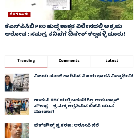
ಬೆಂಗಳೂರು
ಕೆಎಸ್‌ಪಿಸಿಬಿ PRO ಹುದ್ದೆ ಶಾಶ್ವತ ವಿಲೀನದಲ್ಲಿ ಅಕ್ರಮ
ಆರೋಪ : ಸಮಗ್ರ ತನಿಖೆಗೆ ದಿನೇಶ್ ಕಲ್ಲಹಳ್ಳಿ ದೂರು!
Trending
Comments
Latest
ವಿಜಯ ಪತಾಕೆ ಹಾರಿಸಿದ ವಿಜಯ ಭಾರತಿ ವಿದ್ಯಾರ್ಥಿನಿ!
ಉಡುಪಿ KMCಯಲ್ಲಿ ಬಡವರಿಗಿಲ್ಲ ಆಯುಷ್ಮಾನ್
ಸೌಲಭ್ಯ – ಕ್ರಮಕ್ಕೆ ಆಗ್ರಹಿಸಿದ ಬಿಜೆಪಿ ಯುವ
ಮೋರ್ಚಾ!
ಚೆಕ್​ಬೌನ್ಸ್​ ಪ್ರಕರಣ; ಆರೋಪಿ ಸೆರೆ