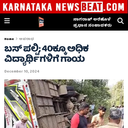
ನಾಗರಾಜ್ ಅರೆಹೊಳೆ
ಪ್ರಧಾನ ಸಂಪಾದಕರು
Home
ಅಪರಾಧ
ಬಸ್ ಪಲ್ಟಿ; 40ಕ್ಕೂ ಅಧಿಕ
ವಿದ್ಯಾರ್ಥಿಗಳಿಗೆ ಗಾಯ
December 10, 2024