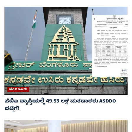
ಬೆಂಗಳೂರು
ಜಿಬಿಎ ವ್ಯಾಪ್ತಿಯಲ್ಲಿ 49.53 ಲಕ್ಷ ಮತದಾರರು ASDDO
ಪಟ್ಟಿಗೆ!