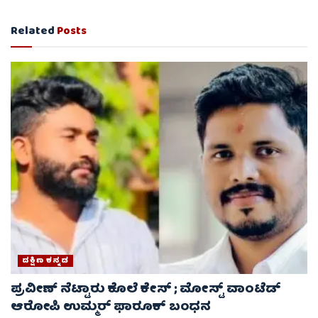
Related
Posts
ದಕ್ಷಿಣ ಕನ್ನಡ
ಪ್ರವೀಣ್ ನೆಟ್ಟಾರು ಕೊಲೆ ಕೇಸ್ ​; ಮೋಸ್ಟ್ ವಾಂಟೆಡ್‌
ಆರೋಪಿ ಉಮ್ಮರ್ ಫಾರೂಕ್ ಬಂಧನ