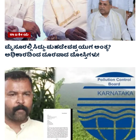
ರಾಜಕೀಯ
ಮೈಸೂರಲ್ಲಿ ಸಿದ್ದು-ಮಹದೇವಪ್ಪ ಯುಗ ಅಂತ್ಯ?
ಅಧಿಕಾರದಿಂದ ದೂರವಾದ ದೋಸ್ತಿಗಳು!