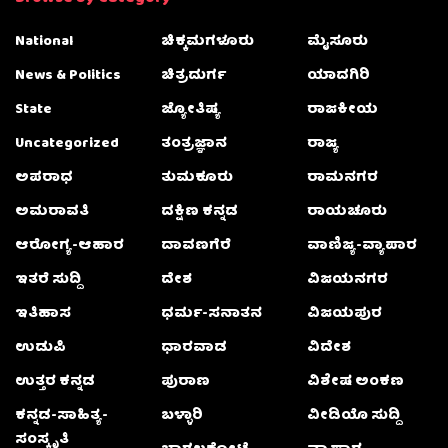
National
ಚಿಕ್ಕಮಗಳೂರು
ಮೈಸೂರು
News & Politics
ಚಿತ್ರದುರ್ಗ
ಯಾದಗಿರಿ
State
ಜ್ಯೋತಿಷ್ಯ
ರಾಜಕೀಯ
Uncategorized
ತಂತ್ರಜ್ಞಾನ
ರಾಜ್ಯ
ಅಪರಾಧ
ತುಮಕೂರು
ರಾಮನಗರ
ಅಮರಾವತಿ
ದಕ್ಷಿಣ ಕನ್ನಡ
ರಾಯಚೂರು
ಆರೋಗ್ಯ-ಆಹಾರ
ದಾವಣಗೆರೆ
ವಾಣಿಜ್ಯ-ವ್ಯಾಪಾರ
ಇತರೆ ಸುದ್ದಿ
ದೇಶ
ವಿಜಯನಗರ
ಇತಿಹಾಸ
ಧರ್ಮ-ಸನಾತನ
ವಿಜಯಪುರ
ಉಡುಪಿ
ಧಾರವಾಡ
ವಿದೇಶ
ಉತ್ತರ ಕನ್ನಡ
ಪುರಾಣ
ವಿಶೇಷ ಅಂಕಣ
ಕನ್ನಡ-ಸಾಹಿತ್ಯ-
ಬಳ್ಳಾರಿ
ವೀಡಿಯೊ ಸುದ್ದಿ
ಸಂಸ್ಕೃತಿ