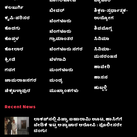
ಬಾಗಲಕೋಟೆ
ವ್ಯಾಪಾರ
ಕಲಬುರ್ಗಿ
ಬೀದರ್
ಶಿಕ್ಷಣ-ಸ್ಪರ್ಧಾತ್ಮಕ-
ಕೃಷಿ-ಪರಿಸರ
ಉದ್ಯೋಗ
ಬೆಂಗಳೂರು
ಕೊಡಗು
ಶಿವಮೊಗ್ಗ
ಬೆಂಗಳೂರು
ಕೊಪ್ಪಳ
ಗ್ರಾಮಾಂತರ
ಸಿನಿಮಾ
ಕೋಲಾರ
ಬೆಂಗಳೂರು ನಗರ
ಸಿನಿಮಾ-
ಮನರಂಜನೆ
ಕ್ರೀಡೆ
ಬೆಳಗಾವಿ
ಹಾವೇರಿ
ಗದಗ
ಮಂಗಳೂರು
ಹಾಸನ
ಚಾಮರಾಜನಗರ
ಮಂಡ್ಯ
ಹುಬ್ಬಳ್ಳಿ
ಚಿಕ್ಕಬಳ್ಳಾಫುರ
ಮುಖ್ಯಾಂಶಗಳು
Recent News
ಲಾಕಪ್‌ನಲ್ಲಿ ಪಿಜ್ಜಾ, ಐಷಾರಾಮಿ ಊಟ, ಹಾಸಿಗೆಗೆ
ಬೇಡಿಕೆ ಇಟ್ಟ ಅತ್ಯಾಚಾರ ಆರೋಪಿ : ಪೊಲೀಸರೇ
ದಂಗು!