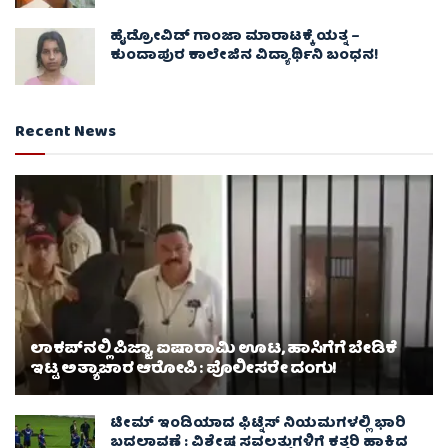
ಹೈಡ್ರೋವಿಡ್ ಗಾಂಜಾ ಮಾರಾಟಕ್ಕೆ ಯತ್ನ –
ಕುಂದಾಪುರ ಕಾಲೇಜಿನ ವಿದ್ಯಾರ್ಥಿನಿ ಬಂಧನ!
Recent News
ಲಾಕಪ್‌ನಲ್ಲಿ ಪಿಜ್ಜಾ, ಐಷಾರಾಮಿ ಊಟ, ಹಾಸಿಗೆಗೆ ಬೇಡಿಕೆ
ಇಟ್ಟ ಅತ್ಯಾಚಾರ ಆರೋಪಿ : ಪೊಲೀಸರೇ ದಂಗು!
ಟೀಮ್ ಇಂಡಿಯಾದ ಫಿಟ್ನೆಸ್ ನಿಯಮಗಳಲ್ಲಿ ಭಾರಿ
ಬದಲಾವಣೆ : ವಿಶೇಷ ಸವಲತ್ತುಗಳಿಗೆ ಕತ್ತರಿ ಹಾಕಿದ