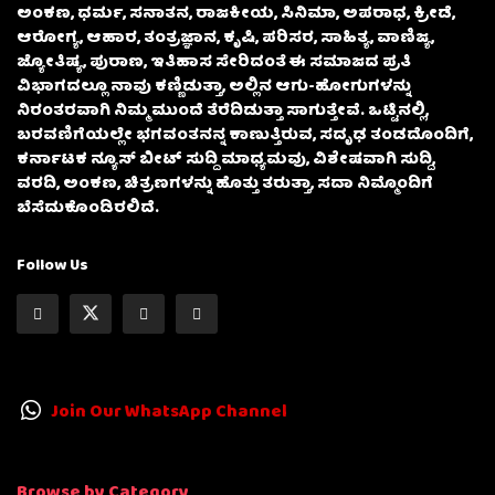
ಅಂಕಣ, ಧರ್ಮ, ಸನಾತನ, ರಾಜಕೀಯ, ಸಿನಿಮಾ, ಅಪರಾಧ, ಕ್ರೀಡೆ,
ಆರೋಗ್ಯ, ಆಹಾರ, ತಂತ್ರಜ್ಞಾನ, ಕೃಷಿ, ಪರಿಸರ, ಸಾಹಿತ್ಯ, ವಾಣಿಜ್ಯ,
ಜ್ಯೋತಿಷ್ಯ, ಪುರಾಣ, ಇತಿಹಾಸ ಸೇರಿದಂತೆ ಈ ಸಮಾಜದ ಪ್ರತಿ
ವಿಭಾಗದಲ್ಲೂ ನಾವು ಕಣ್ಣಿಡುತ್ತಾ, ಅಲ್ಲಿನ ಆಗು-ಹೋಗುಗಳನ್ನು
ನಿರಂತರವಾಗಿ ನಿಮ್ಮ ಮುಂದೆ ತೆರೆದಿಡುತ್ತಾ ಸಾಗುತ್ತೇವೆ. ಒಟ್ಟಿನಲ್ಲಿ,
ಬರವಣಿಗೆಯಲ್ಲೇ ಭಗವಂತನನ್ನ ಕಾಣುತ್ತಿರುವ, ಸದೃಢ ತಂಡದೊಂದಿಗೆ,
ಕರ್ನಾಟಕ ನ್ಯೂಸ್ ಬೀಟ್ ಸುದ್ದಿ ಮಾಧ್ಯಮವು, ವಿಶೇಷವಾಗಿ ಸುದ್ದಿ,
ವರದಿ, ಅಂಕಣ, ಚಿತ್ರಣಗಳನ್ನು ಹೊತ್ತು ತರುತ್ತಾ, ಸದಾ ನಿಮ್ಮೊಂದಿಗೆ
ಬೆಸೆದುಕೊಂಡಿರಲಿದೆ.
Follow Us
Join Our WhatsApp Channel
Browse by Category