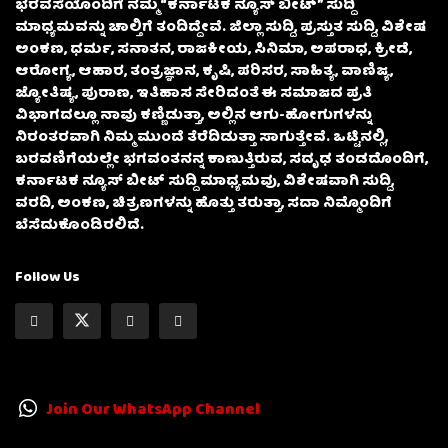
ಭರವಸೆಯೊಂದಿಗೆ ನಮ್ಮ “ಕರ್ನಾಟಕ ನ್ಯೂಸ್ ಬೀಟ್” ಸುದ್ದಿ
ಮಾಧ್ಯಮವನ್ನು ಚಾಲ್ತಿಗೆ ತಂದಿದ್ದೇವೆ. ಜಿಲ್ಲಾ ಸುದ್ದಿ, ಪ್ರಸ್ತುತ ಸುದ್ದಿ, ವಿಶೇಷ
ಅಂಕಣ, ಧರ್ಮ, ಸನಾತನ, ರಾಜಕೀಯ, ಸಿನಿಮಾ, ಅಪರಾಧ, ಕ್ರೀಡೆ,
ಆರೋಗ್ಯ, ಆಹಾರ, ತಂತ್ರಜ್ಞಾನ, ಕೃಷಿ, ಪರಿಸರ, ಸಾಹಿತ್ಯ, ವಾಣಿಜ್ಯ,
ಜ್ಯೋತಿಷ್ಯ, ಪುರಾಣ, ಇತಿಹಾಸ ಸೇರಿದಂತೆ ಈ ಸಮಾಜದ ಪ್ರತಿ
ವಿಭಾಗದಲ್ಲೂ ನಾವು ಕಣ್ಣಿಡುತ್ತಾ, ಅಲ್ಲಿನ ಆಗು-ಹೋಗುಗಳನ್ನು
ನಿರಂತರವಾಗಿ ನಿಮ್ಮ ಮುಂದೆ ತೆರೆದಿಡುತ್ತಾ ಸಾಗುತ್ತೇವೆ. ಒಟ್ಟಿನಲ್ಲಿ,
ಬರವಣಿಗೆಯಲ್ಲೇ ಭಗವಂತನನ್ನ ಕಾಣುತ್ತಿರುವ, ಸದೃಢ ತಂಡದೊಂದಿಗೆ,
ಕರ್ನಾಟಕ ನ್ಯೂಸ್ ಬೀಟ್ ಸುದ್ದಿ ಮಾಧ್ಯಮವು, ವಿಶೇಷವಾಗಿ ಸುದ್ದಿ,
ವರದಿ, ಅಂಕಣ, ಚಿತ್ರಣಗಳನ್ನು ಹೊತ್ತು ತರುತ್ತಾ, ಸದಾ ನಿಮ್ಮೊಂದಿಗೆ
ಬೆಸೆದುಕೊಂಡಿರಲಿದೆ.
Follow Us
Join Our WhatsApp Channel