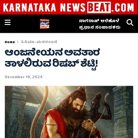
ನಾಗರಾಜ್ ಅರೆಹೊಳೆ
ಪ್ರಧಾನ ಸಂಪಾದಕರು
Home
ಸಿನಿಮಾ-ಮನರಂಜನೆ
ಆಂಜನೇಯನ ಅವತಾರ
ತಾಳಲಿರುವ ರಿಷಬ್ ಶೆಟ್ಟಿ!
December 19, 2024