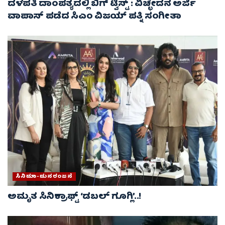
ದಳಪತಿ ದಾಂಪತ್ಯದಲ್ಲಿ ಬಿಗ್ ಟ್ವಿಸ್ಟ್ : ವಿಚ್ಛೇದನ ಅರ್ಜಿ
ವಾಪಾಸ್‌ ಪಡೆದ ಸಿಎಂ ವಿಜಯ್ ಪತ್ನಿ ಸಂಗೀತಾ‌
ಸಿನಿಮಾ-ಮನರಂಜನೆ
ಅಮೃತ ಸಿನಿಕ್ರಾಫ್ಟ್ ‘ಡಬಲ್ ಗೂಗ್ಲಿ’..!