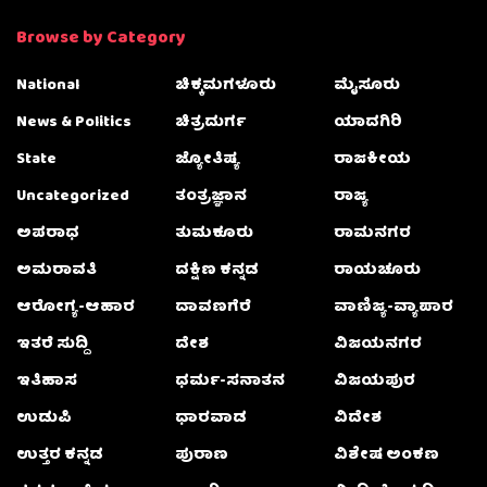
Browse by Category
National
ಚಿಕ್ಕಮಗಳೂರು
ಮೈಸೂರು
News & Politics
ಚಿತ್ರದುರ್ಗ
ಯಾದಗಿರಿ
State
ಜ್ಯೋತಿಷ್ಯ
ರಾಜಕೀಯ
Uncategorized
ತಂತ್ರಜ್ಞಾನ
ರಾಜ್ಯ
ಅಪರಾಧ
ತುಮಕೂರು
ರಾಮನಗರ
ಅಮರಾವತಿ
ದಕ್ಷಿಣ ಕನ್ನಡ
ರಾಯಚೂರು
ಆರೋಗ್ಯ-ಆಹಾರ
ದಾವಣಗೆರೆ
ವಾಣಿಜ್ಯ-ವ್ಯಾಪಾರ
ಇತರೆ ಸುದ್ದಿ
ದೇಶ
ವಿಜಯನಗರ
ಇತಿಹಾಸ
ಧರ್ಮ-ಸನಾತನ
ವಿಜಯಪುರ
ಉಡುಪಿ
ಧಾರವಾಡ
ವಿದೇಶ
ಉತ್ತರ ಕನ್ನಡ
ಪುರಾಣ
ವಿಶೇಷ ಅಂಕಣ