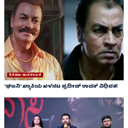
ಸಿನಿಮಾ-ಮನರಂಜನೆ
‘ಘಜನಿ’ ಖ್ಯಾತಿಯ ಖಳನಟ ಪ್ರದೀಪ್ ರಾವತ್ ವಿಧಿವಶ!