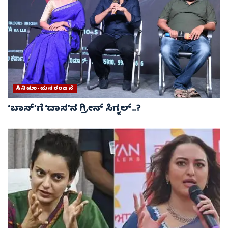
ಸಿನಿಮಾ-ಮನರಂಜನೆ
‘ಬಾಸ್’ಗೆ ‘ದಾಸ’ನ ಗ್ರೀನ್ ಸಿಗ್ನಲ್..?