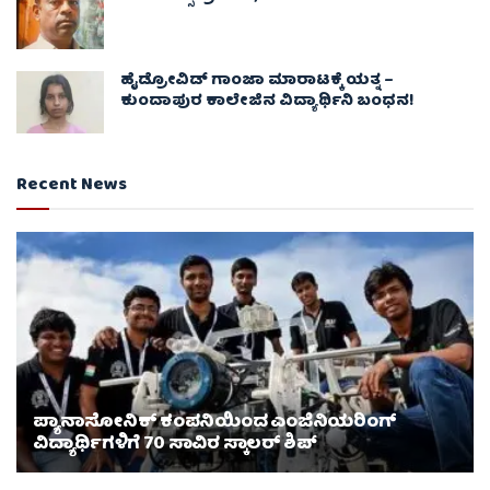
ಹೈಡ್ರೋವಿಡ್ ಗಾಂಜಾ ಮಾರಾಟಕ್ಕೆ ಯತ್ನ –
ಕುಂದಾಪುರ ಕಾಲೇಜಿನ ವಿದ್ಯಾರ್ಥಿನಿ ಬಂಧನ!
Recent News
ಪ್ಯಾನಾಸೋನಿಕ್ ಕಂಪನಿಯಿಂದ ಎಂಜಿನಿಯರಿಂಗ್
ವಿದ್ಯಾರ್ಥಿಗಳಿಗೆ 70 ಸಾವಿರ ಸ್ಕಾಲರ್ ಶಿಪ್