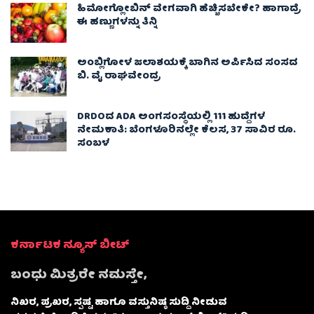
ಹಿಮೋಗ್ಲೋಬಿನ್ ವೇಗವಾಗಿ ಹೆಚ್ಚಿಸಬೇಕೇ? ಹಾಗಾದ್ರೆ
ಈ ಹಣ್ಣುಗಳನ್ನು ತಿನ್ನಿ
ಅಂಬ್ಲಿಗೋಳ ಜಲಾಶಯಕ್ಕೆ ಬಾಗಿನ ಅರ್ಪಿಸಿದ ಸಂಸದ
ಬಿ. ವೈ ರಾಘವೇಂದ್ರ
DRDOದ ADA ಅಂಗಸಂಸ್ಥೆಯಲ್ಲಿ 111 ಹುದ್ದೆಗಳ
ನೇಮಕಾತಿ: ಬೆಂಗಳೂರಿನಲ್ಲೇ ಕೆಲಸ, 37 ಸಾವಿರ ರೂ.
ಸಂಬಳ
ಕರ್ನಾಟಕ ನ್ಯೂಸ್ ಬೀಟ್
ಬಂಧು ಮಿತ್ರರೇ ನಮಸ್ತೇ,
ನಿಖರ, ಪ್ರಖರ, ಸ್ಪಷ್ಟ ಹಾಗೂ ವಸ್ತುನಿಷ್ಠ ಸುದ್ದಿ ನೀಡುವ