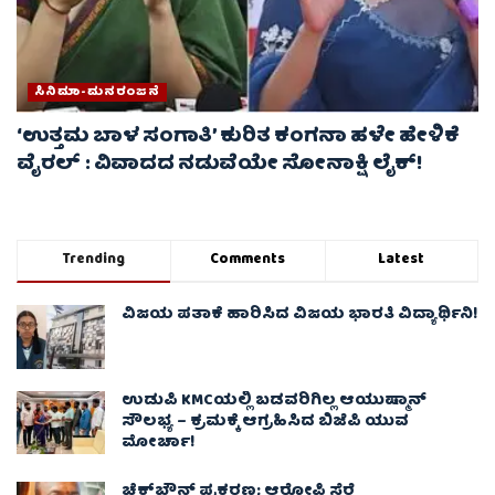
ಸಿನಿಮಾ-ಮನರಂಜನೆ
‘ಉತ್ತಮ ಬಾಳ ಸಂಗಾತಿ’ ಕುರಿತ ಕಂಗನಾ ಹಳೇ ಹೇಳಿಕೆ
ವೈರಲ್ : ವಿವಾದದ ನಡುವೆಯೇ ಸೋನಾಕ್ಷಿ ಲೈಕ್!
Trending
Comments
Latest
ವಿಜಯ ಪತಾಕೆ ಹಾರಿಸಿದ ವಿಜಯ ಭಾರತಿ ವಿದ್ಯಾರ್ಥಿನಿ!
ಉಡುಪಿ KMCಯಲ್ಲಿ ಬಡವರಿಗಿಲ್ಲ ಆಯುಷ್ಮಾನ್
ಸೌಲಭ್ಯ – ಕ್ರಮಕ್ಕೆ ಆಗ್ರಹಿಸಿದ ಬಿಜೆಪಿ ಯುವ
ಮೋರ್ಚಾ!
ಚೆಕ್​ಬೌನ್ಸ್​ ಪ್ರಕರಣ; ಆರೋಪಿ ಸೆರೆ