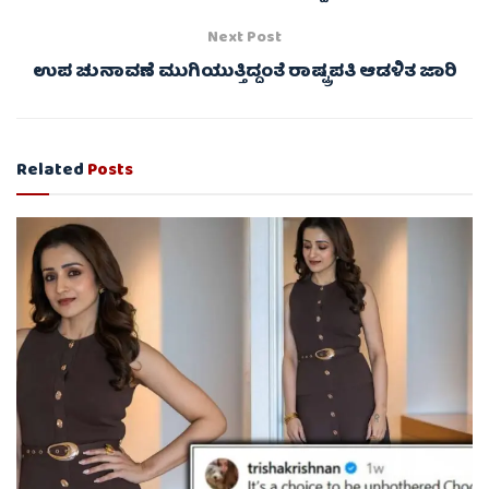
Next Post
ಉಪ ಚುನಾವಣೆ ಮುಗಿಯುತ್ತಿದ್ದಂತೆ ರಾಷ್ಟ್ರಪತಿ ಆಡಳಿತ ಜಾರಿ
Related
Posts