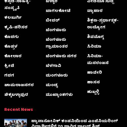
ಕನ್ನಡ-ಸಾಹಿತ್ಯ-
ಬಳ್ಳಾರಿ
ವೀಡಿಯೊ ಸುದ್ದಿ
ಸಂಸ್ಕೃತಿ
ಬಾಗಲಕೋಟೆ
ವ್ಯಾಪಾರ
ಕಲಬುರ್ಗಿ
ಬೀದರ್
ಶಿಕ್ಷಣ-ಸ್ಪರ್ಧಾತ್ಮಕ-
ಕೃಷಿ-ಪರಿಸರ
ಉದ್ಯೋಗ
ಬೆಂಗಳೂರು
ಕೊಡಗು
ಶಿವಮೊಗ್ಗ
ಬೆಂಗಳೂರು
ಕೊಪ್ಪಳ
ಗ್ರಾಮಾಂತರ
ಸಿನಿಮಾ
ಕೋಲಾರ
ಬೆಂಗಳೂರು ನಗರ
ಸಿನಿಮಾ-
ಮನರಂಜನೆ
ಕ್ರೀಡೆ
ಬೆಳಗಾವಿ
ಹಾವೇರಿ
ಗದಗ
ಮಂಗಳೂರು
ಹಾಸನ
ಚಾಮರಾಜನಗರ
ಮಂಡ್ಯ
ಹುಬ್ಬಳ್ಳಿ
ಚಿಕ್ಕಬಳ್ಳಾಫುರ
ಮುಖ್ಯಾಂಶಗಳು
Recent News
ಪ್ಯಾನಾಸೋನಿಕ್ ಕಂಪನಿಯಿಂದ ಎಂಜಿನಿಯರಿಂಗ್
ವಿದ್ಯಾರ್ಥಿಗಳಿಗೆ 70 ಸಾವಿರ ಸ್ಕಾಲರ್ ಶಿಪ್