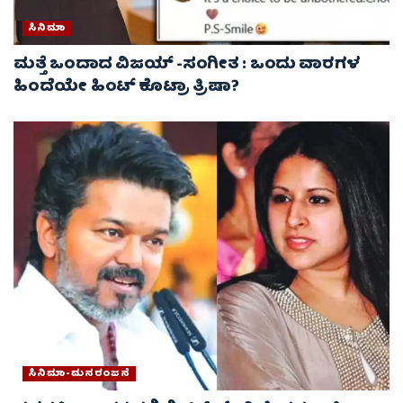
ಸಿನಿಮಾ
ಮತ್ತೆ ಒಂದಾದ ವಿಜಯ್ -ಸಂಗೀತ : ಒಂದು ವಾರಗಳ
ಹಿಂದೆಯೇ ಹಿಂಟ್ ಕೊಟ್ರಾ ತ್ರಿಷಾ?
ಸಿನಿಮಾ-ಮನರಂಜನೆ