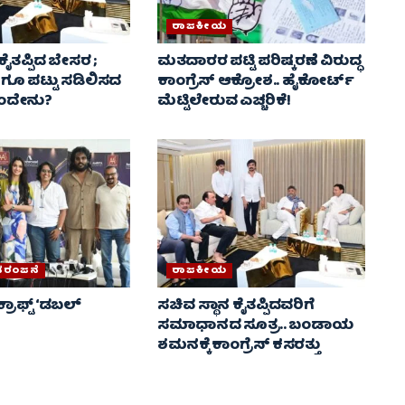
ರಾಜಕೀಯ
ಕೈತಪ್ಪಿದ ಬೇಸರ ;
ಮತದಾರರ ಪಟ್ಟಿ ಪರಿಷ್ಕರಣೆ ವಿರುದ್ಧ
ಗೂ ಪಟ್ಟು ಸಡಿಲಿಸದ
ಕಾಂಗ್ರೆಸ್ ಆಕ್ರೋಶ.. ಹೈಕೋರ್ಟ್
ಮುಂದೇನು?
ಮೆಟ್ಟಿಲೇರುವ ಎಚ್ಚರಿಕೆ!
ನರಂಜನೆ
ರಾಜಕೀಯ
ರಾಫ್ಟ್ ‘ಡಬಲ್
ಸಚಿವ ಸ್ಥಾನ ಕೈತಪ್ಪಿದವರಿಗೆ
ಸಮಾಧಾನದ ಸೂತ್ರ.. ಬಂಡಾಯ
ಶಮನಕ್ಕೆ ಕಾಂಗ್ರೆಸ್ ಕಸರತ್ತು