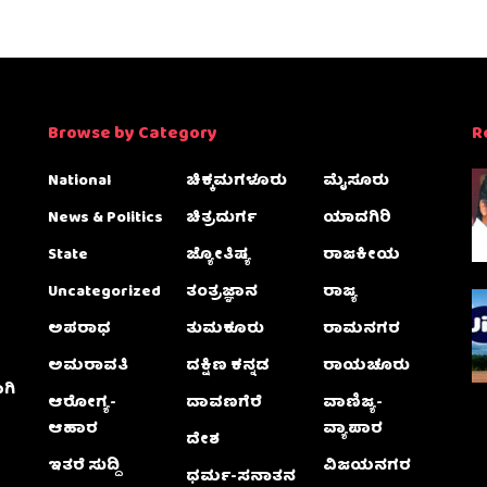
Browse by Category
R
National
ಚಿಕ್ಕಮಗಳೂರು
ಮೈಸೂರು
News & Politics
ಚಿತ್ರದುರ್ಗ
ಯಾದಗಿರಿ
State
ಜ್ಯೋತಿಷ್ಯ
ರಾಜಕೀಯ
Uncategorized
ತಂತ್ರಜ್ಞಾನ
ರಾಜ್ಯ
ಅಪರಾಧ
ತುಮಕೂರು
ರಾಮನಗರ
ಅಮರಾವತಿ
ದಕ್ಷಿಣ ಕನ್ನಡ
ರಾಯಚೂರು
ಗಿ
ಆರೋಗ್ಯ-
ದಾವಣಗೆರೆ
ವಾಣಿಜ್ಯ-
ಆಹಾರ
ವ್ಯಾಪಾರ
ದೇಶ
ಇತರೆ ಸುದ್ದಿ
ವಿಜಯನಗರ
ಧರ್ಮ-ಸನಾತನ