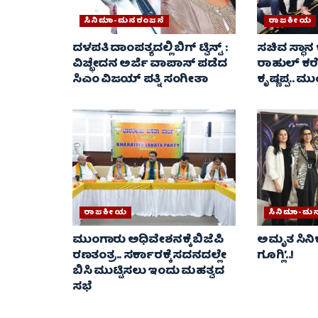
ಸಿನಿಮಾ-ಮನರಂಜನೆ
ರಾಜಕೀಯ
ದಳಪತಿ ದಾಂಪತ್ಯದಲ್ಲಿ ಬಿಗ್ ಟ್ವಿಸ್ಟ್ :
ಸಚಿವ ಸ್ಥಾನ 
ವಿಚ್ಛೇದನ ಅರ್ಜಿ ವಾಪಾಸ್‌ ಪಡೆದ
ರಾಹುಲ್ ಕರೆ
ಸಿಎಂ ವಿಜಯ್ ಪತ್ನಿ ಸಂಗೀತಾ‌
ಕೃಷ್ಣಪ್ಪ.. 
ರಾಜಕೀಯ
ಸಿನಿಮಾ-ಮ
ಮುಂಗಾರು ಅಧಿವೇಶನಕ್ಕೆ ಬಿಜೆಪಿ
ಅಮೃತ ಸಿನಿಕ್
ರಣತಂತ್ರ.. ಸರ್ಕಾರಕ್ಕೆ ಸದನದಲ್ಲೇ
ಗೂಗ್ಲಿ’..!
ಬಿಸಿ ಮುಟ್ಟಿಸಲು ಇಂದು ಮಹತ್ವದ
ಸಭೆ