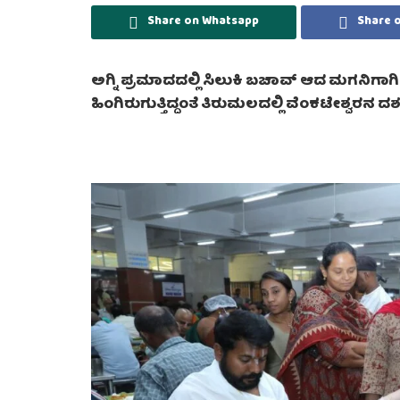
Share on Whatsapp
Share 
ಅಗ್ನಿ ಪ್ರಮಾದದಲ್ಲಿ ಸಿಲುಕಿ ಬಚಾವ್ ಆದ ಮಗನಿಗಾಗಿ ಪ
ಹಿಂಗಿರುಗುತ್ತಿದ್ದಂತೆ ತಿರುಮಲದಲ್ಲಿ ವೆಂಕಟೇಶ್ವರನ 