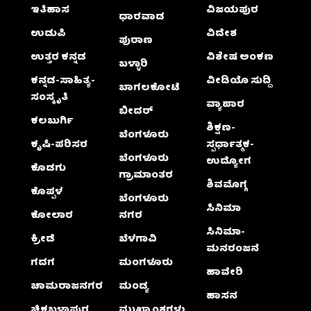
ಇತಿಹಾಸ
ವಿಜಯಪುರ
ಧಾರವಾಡ
ಉಡುಪಿ
ವಿದೇಶ
ಪುರಾಣ
ಉತ್ತರ ಕನ್ನಡ
ವಿಶೇಷ ಅಂಕಣ
ಬಳ್ಳಾರಿ
ಕನ್ನಡ-ಸಾಹಿತ್ಯ-
ವೀಡಿಯೊ ಸುದ್ದಿ
ಬಾಗಲಕೋಟೆ
ಸಂಸ್ಕೃತಿ
ವ್ಯಾಪಾರ
ಬೀದರ್
ಕಲಬುರ್ಗಿ
ಶಿಕ್ಷಣ-
ಬೆಂಗಳೂರು
ಕೃಷಿ-ಪರಿಸರ
ಸ್ಪರ್ಧಾತ್ಮಕ-
ಬೆಂಗಳೂರು
ಉದ್ಯೋಗ
ಕೊಡಗು
ಗ್ರಾಮಾಂತರ
ಶಿವಮೊಗ್ಗ
ಕೊಪ್ಪಳ
ಬೆಂಗಳೂರು
ಸಿನಿಮಾ
ಕೋಲಾರ
ನಗರ
ಸಿನಿಮಾ-
ಕ್ರೀಡೆ
ಬೆಳಗಾವಿ
ಮನರಂಜನೆ
ಗದಗ
ಮಂಗಳೂರು
ಹಾವೇರಿ
ಚಾಮರಾಜನಗರ
ಮಂಡ್ಯ
ಹಾಸನ
ಚಿಕ್ಕಬಳ್ಳಾಫುರ
ಮುಖ್ಯಾಂಶಗಳು