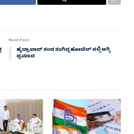
Next Post
ಷ
ಹೈದ್ರಾಬಾದ್ ತಂಡ ತಂಗಿದ್ದ ಹೋಟೆಲ್ ನಲ್ಲಿ ಅಗ್ನಿ
ಪ್ರಮಾದ