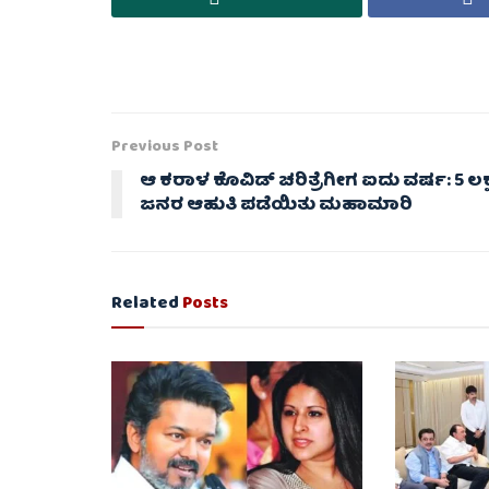
Previous Post
ಆ ಕರಾಳ ಕೊವಿಡ್ ಚರಿತ್ರೆಗೀಗ ಐದು ವರ್ಷ: 5 ಲಕ್
ಜನರ ಆಹುತಿ ಪಡೆಯಿತು ಮಹಾಮಾರಿ
Related
Posts