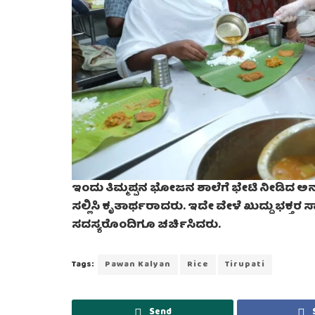
ಇಂದು ತಿಮ್ಮಪ್ಪನ ಭೋಜನ ಶಾಲೆಗೆ ಭೇಟಿ ನೀಡಿದ ಅನ್ನಾ, ಭ
ಸಲ್ಲಿಸಿ ಕೃತಾರ್ಥರಾದರು. ಇದೇ ವೇಳೆ ಖುದ್ದು ಭಕ್ತರ
ಸದಸ್ಯರೊಂದಿಗೂ ಚರ್ಚಿಸಿದರು.
Tags:
Pawan Kalyan
Rice
Tirupati
Send