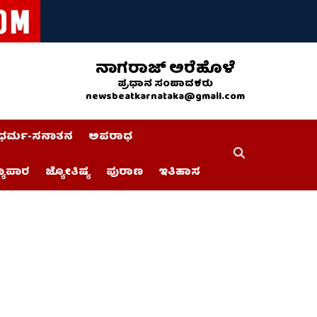
ನಾಗರಾಜ್ ಅರೆಹೊಳೆ
ಪ್ರಧಾನ ಸಂಪಾದಕರು
newsbeatkarnataka@gmail.com
ಧರ್ಮ-ಸನಾತನ
ಅಪರಾಧ
್ಯಾಪಾರ
ಜ್ಯೋತಿಷ್ಯ
ಪುರಾಣ
ಇತಿಹಾಸ