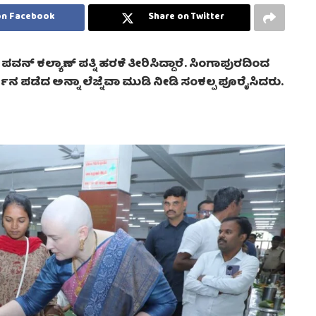
on Facebook
Share on Twitter
ವನ್ ಕಲ್ಯಾಣ್ ಪತ್ನಿ ಹರಕೆ ತೀರಿಸಿದ್ದಾರೆ. ಸಿಂಗಾಪುರದಿಂದ
ದರ್ಶನ ಪಡೆದ ಅನ್ನಾ ಲೆಜ್ನೆವಾ ಮುಡಿ ನೀಡಿ ಸಂಕಲ್ಪ ಪೂರೈಸಿದರು.