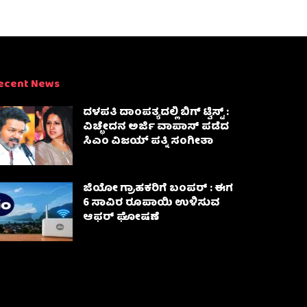
ecent News
ದಳಪತಿ ದಾಂಪತ್ಯದಲ್ಲಿ ಬಿಗ್ ಟ್ವಿಸ್ಟ್ :
ವಿಚ್ಛೇದನ ಅರ್ಜಿ ವಾಪಾಸ್‌ ಪಡೆದ
ಸಿಎಂ ವಿಜಯ್ ಪತ್ನಿ ಸಂಗೀತಾ‌
ಜಿಯೋ ಗ್ರಾಹಕರಿಗೆ ಬಂಪರ್ : ಈಗ
6 ಸಾವಿರ ರೂಪಾಯಿ ಉಳಿಸುವ
ಆಫರ್ ಘೋಷಣೆ