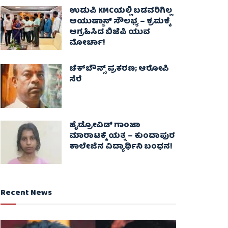
ಉಡುಪಿ KMCಯಲ್ಲಿ ಬಡವರಿಗಿಲ್ಲ
ಆಯುಷ್ಮಾನ್ ಸೌಲಭ್ಯ – ಕ್ರಮಕ್ಕೆ
ಆಗ್ರಹಿಸಿದ ಬಿಜೆಪಿ ಯುವ
ಮೋರ್ಚಾ!
ಚೆಕ್​ಬೌನ್ಸ್​ ಪ್ರಕರಣ; ಆರೋಪಿ
ಸೆರೆ
ಹೈಡ್ರೋವಿಡ್ ಗಾಂಜಾ
ಮಾರಾಟಕ್ಕೆ ಯತ್ನ – ಕುಂದಾಪುರ
ಕಾಲೇಜಿನ ವಿದ್ಯಾರ್ಥಿನಿ ಬಂಧನ!
Recent News