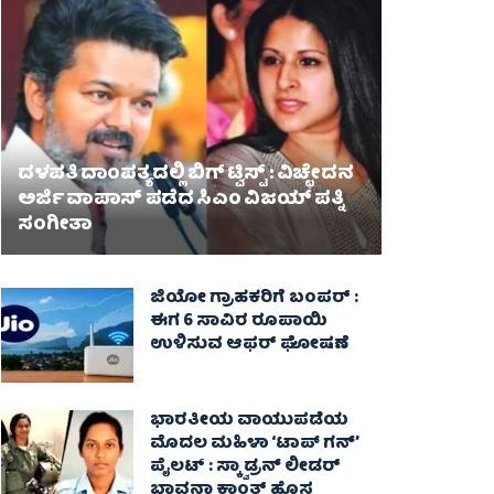
ದಳಪತಿ ದಾಂಪತ್ಯದಲ್ಲಿ ಬಿಗ್ ಟ್ವಿಸ್ಟ್ : ವಿಚ್ಛೇದನ
ಅರ್ಜಿ ವಾಪಾಸ್‌ ಪಡೆದ ಸಿಎಂ ವಿಜಯ್ ಪತ್ನಿ
ಸಂಗೀತಾ‌
ಜಿಯೋ ಗ್ರಾಹಕರಿಗೆ ಬಂಪರ್ :
ಈಗ 6 ಸಾವಿರ ರೂಪಾಯಿ
ಉಳಿಸುವ ಆಫರ್ ಘೋಷಣೆ
ಭಾರತೀಯ ವಾಯುಪಡೆಯ
ಮೊದಲ ಮಹಿಳಾ ‘ಟಾಪ್ ಗನ್’
ಪೈಲಟ್ : ಸ್ಕ್ವಾಡ್ರನ್ ಲೀಡರ್
ಭಾವನಾ ಕಾಂತ್ ಹೊಸ