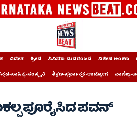
ಶ
ವಿದೇಶ
ಕ್ರೀಡೆ
ಸಿನಿಮಾ-ಮನರಂಜನೆ
ವಿಶೇಷ ಅಂಕಣ
ನ್ನಡ-ಸಾಹಿತ್ಯ-ಸಂಸ್ಕೃತಿ
ಶಿಕ್ಷಣ-ಸ್ಪರ್ಧಾತ್ಮಕ-ಉದ್ಯೋಗ
ವಾಣಿಜ್ಯ-ವ
ಸಂಕಲ್ಪ ಪೂರೈಸಿದ ಪವನ್