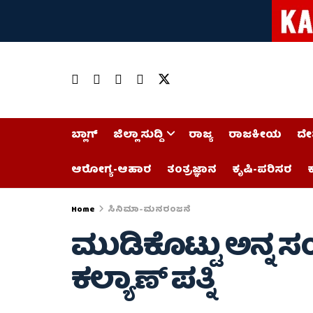
ಬ್ಲಾಗ್
ಜಿಲ್ಲಾ ಸುದ್ದಿ
ರಾಜ್ಯ
ರಾಜಕೀಯ
ದೇ
ಆರೋಗ್ಯ-ಆಹಾರ
ತಂತ್ರಜ್ಞಾನ
ಕೃಷಿ-ಪರಿಸರ
ಕ
Home
ಸಿನಿಮಾ-ಮನರಂಜನೆ
ಮುಡಿಕೊಟ್ಟು ಅನ್ನ 
ಕಲ್ಯಾಣ್ ಪತ್ನಿ