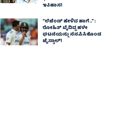
ಇತಿಹಾಸ!
“ಲೆಜೆಂಡ್ ಹೇಳಿದ ಹಾಗೆ..” :
ರೋಹಿತ್ ಬೈದಿದ್ದ ಹಳೇ
ಘಟನೆಯನ್ನು ನೆನಪಿಸಿಕೊಂಡ
ಜೈಸ್ವಾಲ್!