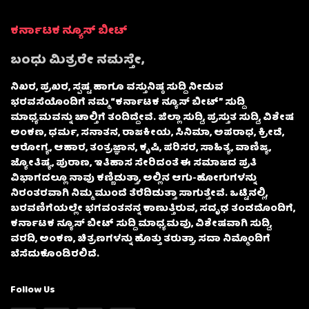
ಕರ್ನಾಟಕ ನ್ಯೂಸ್ ಬೀಟ್
ಬಂಧು ಮಿತ್ರರೇ ನಮಸ್ತೇ,
ನಿಖರ, ಪ್ರಖರ, ಸ್ಪಷ್ಟ ಹಾಗೂ ವಸ್ತುನಿಷ್ಠ ಸುದ್ದಿ ನೀಡುವ
ಭರವಸೆಯೊಂದಿಗೆ ನಮ್ಮ “ಕರ್ನಾಟಕ ನ್ಯೂಸ್ ಬೀಟ್” ಸುದ್ದಿ
ಮಾಧ್ಯಮವನ್ನು ಚಾಲ್ತಿಗೆ ತಂದಿದ್ದೇವೆ. ಜಿಲ್ಲಾ ಸುದ್ದಿ, ಪ್ರಸ್ತುತ ಸುದ್ದಿ, ವಿಶೇಷ
ಅಂಕಣ, ಧರ್ಮ, ಸನಾತನ, ರಾಜಕೀಯ, ಸಿನಿಮಾ, ಅಪರಾಧ, ಕ್ರೀಡೆ,
ಆರೋಗ್ಯ, ಆಹಾರ, ತಂತ್ರಜ್ಞಾನ, ಕೃಷಿ, ಪರಿಸರ, ಸಾಹಿತ್ಯ, ವಾಣಿಜ್ಯ,
ಜ್ಯೋತಿಷ್ಯ, ಪುರಾಣ, ಇತಿಹಾಸ ಸೇರಿದಂತೆ ಈ ಸಮಾಜದ ಪ್ರತಿ
ವಿಭಾಗದಲ್ಲೂ ನಾವು ಕಣ್ಣಿಡುತ್ತಾ, ಅಲ್ಲಿನ ಆಗು-ಹೋಗುಗಳನ್ನು
ನಿರಂತರವಾಗಿ ನಿಮ್ಮ ಮುಂದೆ ತೆರೆದಿಡುತ್ತಾ ಸಾಗುತ್ತೇವೆ. ಒಟ್ಟಿನಲ್ಲಿ,
ಬರವಣಿಗೆಯಲ್ಲೇ ಭಗವಂತನನ್ನ ಕಾಣುತ್ತಿರುವ, ಸದೃಢ ತಂಡದೊಂದಿಗೆ,
ಕರ್ನಾಟಕ ನ್ಯೂಸ್ ಬೀಟ್ ಸುದ್ದಿ ಮಾಧ್ಯಮವು, ವಿಶೇಷವಾಗಿ ಸುದ್ದಿ,
ವರದಿ, ಅಂಕಣ, ಚಿತ್ರಣಗಳನ್ನು ಹೊತ್ತು ತರುತ್ತಾ, ಸದಾ ನಿಮ್ಮೊಂದಿಗೆ
ಬೆಸೆದುಕೊಂಡಿರಲಿದೆ.
Follow Us