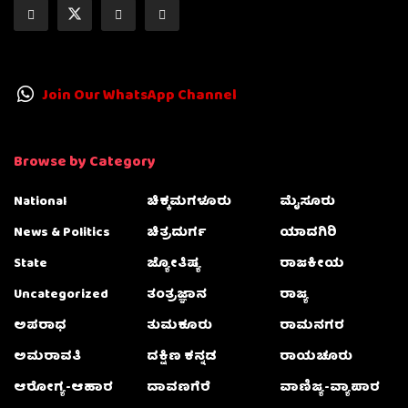
Join Our WhatsApp Channel
Browse by Category
National
ಚಿಕ್ಕಮಗಳೂರು
ಮೈಸೂರು
News & Politics
ಚಿತ್ರದುರ್ಗ
ಯಾದಗಿರಿ
State
ಜ್ಯೋತಿಷ್ಯ
ರಾಜಕೀಯ
Uncategorized
ತಂತ್ರಜ್ಞಾನ
ರಾಜ್ಯ
ಅಪರಾಧ
ತುಮಕೂರು
ರಾಮನಗರ
ಅಮರಾವತಿ
ದಕ್ಷಿಣ ಕನ್ನಡ
ರಾಯಚೂರು
ಆರೋಗ್ಯ-ಆಹಾರ
ದಾವಣಗೆರೆ
ವಾಣಿಜ್ಯ-ವ್ಯಾಪಾರ