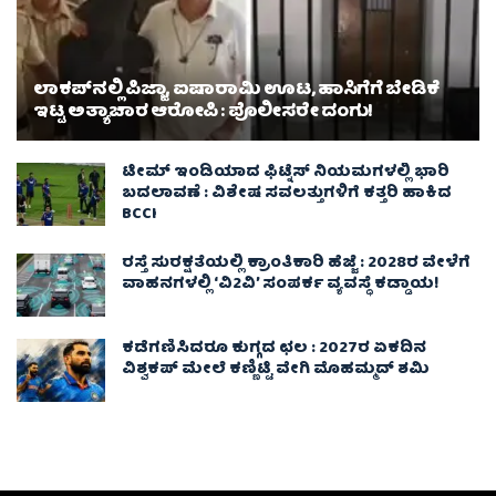
ಲಾಕಪ್‌ನಲ್ಲಿ ಪಿಜ್ಜಾ, ಐಷಾರಾಮಿ ಊಟ, ಹಾಸಿಗೆಗೆ ಬೇಡಿಕೆ
ಇಟ್ಟ ಅತ್ಯಾಚಾರ ಆರೋಪಿ : ಪೊಲೀಸರೇ ದಂಗು!
ಟೀಮ್ ಇಂಡಿಯಾದ ಫಿಟ್ನೆಸ್ ನಿಯಮಗಳಲ್ಲಿ ಭಾರಿ
ಬದಲಾವಣೆ : ವಿಶೇಷ ಸವಲತ್ತುಗಳಿಗೆ ಕತ್ತರಿ ಹಾಕಿದ
BCCI
ರಸ್ತೆ ಸುರಕ್ಷತೆಯಲ್ಲಿ ಕ್ರಾಂತಿಕಾರಿ ಹೆಜ್ಜೆ : 2028ರ ವೇಳೆಗೆ
ವಾಹನಗಳಲ್ಲಿ ‘ವಿ2ವಿ’ ಸಂಪರ್ಕ ವ್ಯವಸ್ಥೆ ಕಡ್ಡಾಯ!
ಕಡೆಗಣಿಸಿದರೂ ಕುಗ್ಗದ ಛಲ : 2027ರ ಏಕದಿನ
ವಿಶ್ವಕಪ್‌ ಮೇಲೆ ಕಣ್ಣಿಟ್ಟಿ ವೇಗಿ ಮೊಹಮ್ಮದ್ ಶಮಿ