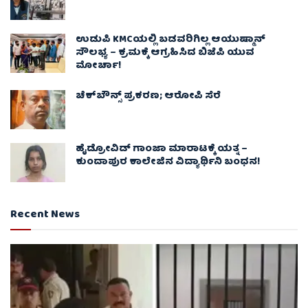
ಉಡುಪಿ KMCಯಲ್ಲಿ ಬಡವರಿಗಿಲ್ಲ ಆಯುಷ್ಮಾನ್
ಸೌಲಭ್ಯ – ಕ್ರಮಕ್ಕೆ ಆಗ್ರಹಿಸಿದ ಬಿಜೆಪಿ ಯುವ
ಮೋರ್ಚಾ!
ಚೆಕ್​ಬೌನ್ಸ್​ ಪ್ರಕರಣ; ಆರೋಪಿ ಸೆರೆ
ಹೈಡ್ರೋವಿಡ್ ಗಾಂಜಾ ಮಾರಾಟಕ್ಕೆ ಯತ್ನ –
ಕುಂದಾಪುರ ಕಾಲೇಜಿನ ವಿದ್ಯಾರ್ಥಿನಿ ಬಂಧನ!
Recent News