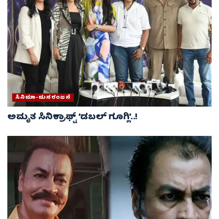
ಸಿನಿಮಾ-ಮನರಂಜನೆ
ಅಮೃತ ಸಿನಿಕ್ರಾಫ್ಟ್ ‘ಡಬಲ್ ಗೂಗ್ಲಿ’..!