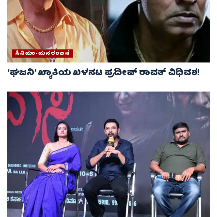
ಸಿನಿಮಾ-ಮನರಂಜನೆ
‘ಘಜನಿ’ ಖ್ಯಾತಿಯ ಖಳನಟ ಪ್ರದೀಪ್ ರಾವತ್ ವಿಧಿವಶ!