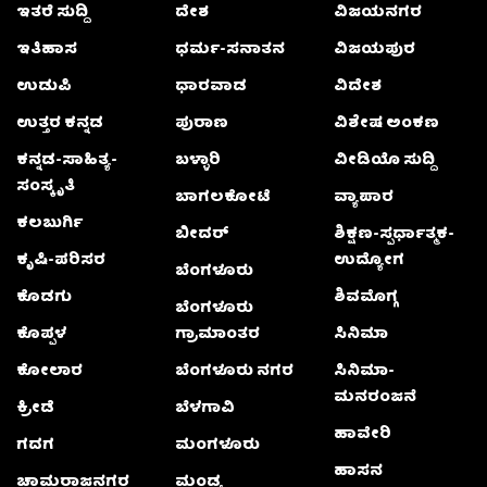
ಇತರೆ ಸುದ್ದಿ
ದೇಶ
ವಿಜಯನಗರ
ಇತಿಹಾಸ
ಧರ್ಮ-ಸನಾತನ
ವಿಜಯಪುರ
ಉಡುಪಿ
ಧಾರವಾಡ
ವಿದೇಶ
ಉತ್ತರ ಕನ್ನಡ
ಪುರಾಣ
ವಿಶೇಷ ಅಂಕಣ
ಕನ್ನಡ-ಸಾಹಿತ್ಯ-
ಬಳ್ಳಾರಿ
ವೀಡಿಯೊ ಸುದ್ದಿ
ಸಂಸ್ಕೃತಿ
ಬಾಗಲಕೋಟೆ
ವ್ಯಾಪಾರ
ಕಲಬುರ್ಗಿ
ಬೀದರ್
ಶಿಕ್ಷಣ-ಸ್ಪರ್ಧಾತ್ಮಕ-
ಕೃಷಿ-ಪರಿಸರ
ಉದ್ಯೋಗ
ಬೆಂಗಳೂರು
ಕೊಡಗು
ಶಿವಮೊಗ್ಗ
ಬೆಂಗಳೂರು
ಕೊಪ್ಪಳ
ಗ್ರಾಮಾಂತರ
ಸಿನಿಮಾ
ಕೋಲಾರ
ಬೆಂಗಳೂರು ನಗರ
ಸಿನಿಮಾ-
ಮನರಂಜನೆ
ಕ್ರೀಡೆ
ಬೆಳಗಾವಿ
ಹಾವೇರಿ
ಗದಗ
ಮಂಗಳೂರು
ಹಾಸನ
ಚಾಮರಾಜನಗರ
ಮಂಡ್ಯ