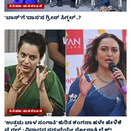
ಸಿನಿಮಾ-ಮನರಂಜನೆ
‘ಬಾಸ್’ಗೆ ‘ದಾಸ’ನ ಗ್ರೀನ್ ಸಿಗ್ನಲ್..?
ಸಿನಿಮಾ-ಮನರಂಜನೆ
‘ಉತ್ತಮ ಬಾಳ ಸಂಗಾತಿ’ ಕುರಿತ ಕಂಗನಾ ಹಳೇ ಹೇಳಿಕೆ
ವೈರಲ್ : ವಿವಾದದ ನಡುವೆಯೇ ಸೋನಾಕ್ಷಿ ಲೈಕ್!