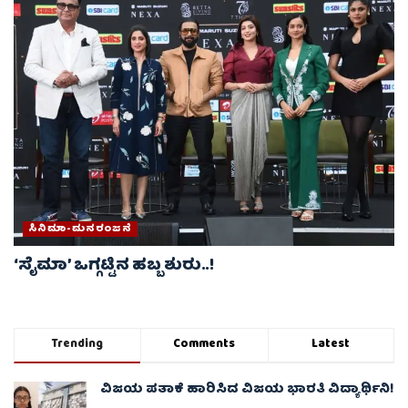
ಸಿನಿಮಾ-ಮನರಂಜನೆ
‘ಸೈಮಾ’ ಒಗ್ಗಟ್ಟಿನ ಹಬ್ಬ ಶುರು..!
Trending
Comments
Latest
ವಿಜಯ ಪತಾಕೆ ಹಾರಿಸಿದ ವಿಜಯ ಭಾರತಿ ವಿದ್ಯಾರ್ಥಿನಿ!