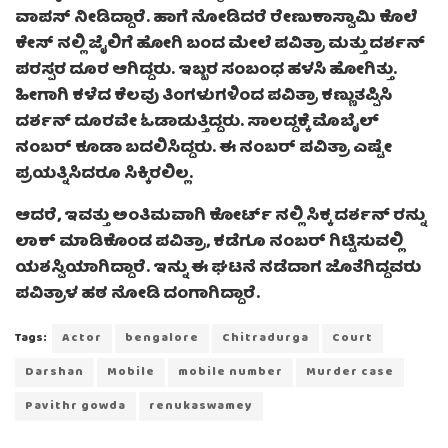
ವಾಪಸ್ ನೀಡಿದ್ದಾರೆ. ಹಾಗೆ ನೋಡಿದರೆ ರೇಣುಕಾಸ್ವಾಮಿ ಕೊಲೆ
ಕೇಸ್ ನಲ್ಲಿ ಜೈಲಿಗೆ ಹೋಗಿ ಬಂದ ಮೇಲೆ ಪವಿತ್ರಾ ಮತ್ತು ದರ್ಶನ್
ಪರಸ್ಪರ ದೂರ ಆಗಿದ್ದರು. ಇಬ್ಬರ ಸಂಬಂಧ ಹಳಸಿ ಹೋಗಿತ್ತು.
ಹೀಗಾಗಿ ಕಳೆದ ಕೆಲವು ತಿಂಗಳುಗಳಿಂದ ಪವಿತ್ರಾ ಕಣ್ಣುತಪ್ಪಿಸಿ
ದರ್ಶನ್ ದೂರವೇ ಓಡಾಡುತ್ತಿದ್ದರು. ಸಾಲದ್ದಕ್ಕೆ ಮೊಬೈಲ್
ನಂಬರ್ ಕೂಡಾ ಬದಲಿಸಿದ್ದರು. ಈ ನಂಬರ್ ಪವಿತ್ರಾ ಎಷ್ಟೇ
ಪ್ರಯತ್ನಿಸಿದರೂ ಸಿಕ್ಕಿರಲಿಲ್ಲ.
ಆದರೆ, ಇವತ್ತು ಅಂತಿಮವಾಗಿ ಕೋರ್ಟ್ ನಲ್ಲಿ ಸಿಕ್ಕ ದರ್ಶನ್ ರನ್ನು
ಲಾಕ್ ಮಾಡಿಕೊಂಡ ಪವಿತ್ರಾ, ಕಡೆಗೂ ನಂಬರ್ ಗಿಟ್ಟಿಸುವಲ್ಲಿ
ಯಶಸ್ವಿಯಾಗಿದ್ದಾರೆ. ಇನ್ನು ಈ ಘಟನೆ ನಡೆದಾಗ ಜೊತೆಗಿದ್ದವರು
ಪವಿತ್ರಾಳ ಹಠ ನೋಡಿ ದಂಗಾಗಿದ್ದಾರೆ.
Tags:
Actor
bengalore
Chitradurga
Court
Darshan
Mobile
mobile number
Murder case
Pavithr gowda
renukaswamey