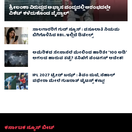
ಶ್ರೀಲಂಕಾ ವಿರುದ್ಧದ ಅಭ್ಯಾಸ ಪಂದ್ಯದಲ್ಲಿ ಆರಂಭದಲ್ಲೇ
ವಿಕೆಟ್ ಕಳೆದುಕೊಂಡ ಜೈಸ್ವಾಲ್
ಸಾಲಗಾರರಿಗೆ ಗುಡ್ ನ್ಯೂಸ್ : ವಸೂಲಾತಿ ನಿಯಮ
ಬಿಗಿಗೊಳಿಸಿದ RBI..ಇಲ್ಲಿದೆ ಡಿಟೇಲ್ಸ್
ಅಮೆರಿಕದ ಸೇನಾನೆಲೆ ಮೇಲಿಂದ ಹಾರಿತೇ ‘100 ಅಡಿ’
ಅಗಲದ ಹಾರುವ ತಟ್ಟೆ? ತನಿಖೆಗೆ ಪೆಂಟಗನ್ ಆದೇಶ!
IPL 2027 ಟ್ರೇಡ್‌ ಬಝ್ : ಶಿವಂ ದುಬೆ, ನೆಹಾಲ್
ವಧೇರಾ ಮೇಲೆ ಗುಜರಾತ್ ಟೈಟನ್ಸ್ ಕಣ್ಣು!
ಕರ್ನಾಟಕ ನ್ಯೂಸ್ ಬೀಟ್