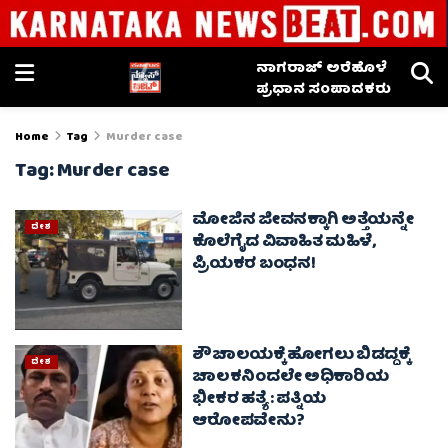
ನಾಗರಾಜ್ ಅರೆಹೊಳೆ
ಪ್ರಧಾನ ಸಂಪಾದಕರು
Home
Tag
Murder case
Tag:
Murder case
ಮೋಜಿನ ಜೀವನಕ್ಕಾಗಿ ಅತ್ತೆಯನ್ನೇ
ದೇಶ
ಕೊಲೆಗೈದ ವಿವಾಹಿತ ಮಹಿಳೆ,
ಪ್ರಿಯಕರ ಬಂಧನ!
ಶೌಚಾಲಯಕ್ಕೆ ಹೋಗಲು ಬಿಡದ್ದಕ್ಕೆ
ದೇಶ
ಚಾಲಕನಿಂದಲೇ ಅಧಿಕಾರಿಯ
ಭೀಕರ ಹತ್ಯೆ : ಪತ್ನಿಯ
ಆರೋಪವೇನು?