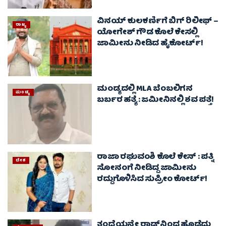
ವಿನಯ್ ಕುಲಕರ್ಣಿಗೆ ಬಿಗ್‌ ರಿಲೀಫ್‌ –
ರಾಜ್ಯ
ಯೋಗೇಶ್​ ಗೌಡ ಕೊಲೆ ಕೇಸಲ್ಲಿ
ಜಾಮೀನು ನೀಡಿದ ಹೈಕೋರ್ಟ್!
ಮಂಡ್ಯದಲ್ಲಿ MLA ಬೆಂಬಲಿಗನ
ಮಂಡ್ಯ
ಬರ್ಬರ ಹತ್ಯೆ : ಜಮೀನಿನಲ್ಲಿ ಶವ ಪತ್ತೆ!
ರಾಜಾ ರಘುವಂಶಿ ಕೊಲೆ ಕೇಸ್‌ : ಪತ್ನಿ
ದೇಶ
ಸೋನಂಗೆ ನೀಡಿದ್ದ ಜಾಮೀನು
ರದ್ದುಗೊಳಿಸಿದ ಸುಪ್ರೀಂ ಕೋರ್ಟ್‌!
ತಂದೆಯನ್ನೇ ರಾಡ್‌ನಿಂದ ಹೊಡೆದು