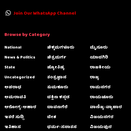
Join Our WhatsApp Channel
Browse by Category
National
ಚಿಕ್ಕಮಗಳೂರು
ಮೈಸೂರು
News & Politics
ಚಿತ್ರದುರ್ಗ
ಯಾದಗಿರಿ
State
ಜ್ಯೋತಿಷ್ಯ
ರಾಜಕೀಯ
Uncategorized
ತಂತ್ರಜ್ಞಾನ
ರಾಜ್ಯ
ಅಪರಾಧ
ತುಮಕೂರು
ರಾಮನಗರ
ಅಮರಾವತಿ
ದಕ್ಷಿಣ ಕನ್ನಡ
ರಾಯಚೂರು
ಆರೋಗ್ಯ-ಆಹಾರ
ದಾವಣಗೆರೆ
ವಾಣಿಜ್ಯ-ವ್ಯಾಪಾರ
ಇತರೆ ಸುದ್ದಿ
ದೇಶ
ವಿಜಯನಗರ
ಇತಿಹಾಸ
ಧರ್ಮ-ಸನಾತನ
ವಿಜಯಪುರ