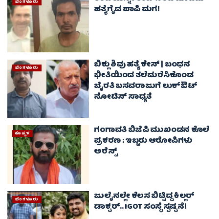
ಬೆಂಗಳೂರು
ಹತ್ಯೆಗೈದ ಪಾಪಿ ಮಗ!
ಬಿಕ್ಲು ಶಿವು ಹತ್ಯೆ ಕೇಸ್ | ಬಂಧನ
ಬೆಂಗಳೂರು
ಭೀತಿಯಿಂದ ತಲೆಮರೆಸಿಕೊಂಡ
ಬೈರತಿ ಬಸವರಾಜುಗೆ ಲುಕ್‌ಔಟ್
ನೋಟಿಸ್‌ ಸಾಧ್ಯತೆ
ಗಂಗಾವತಿ ಬಿಜೆಪಿ ಮುಖಂಡನ ಕೊಲೆ
ಕೊಪ್ಪಳ
ಪ್ರಕರಣ : ಇಬ್ಬರು ಆರೋಪಿಗಳು
ಅರೆಸ್ಟ್
ಜುಲೈನಲ್ಲೇ ಕೆಲಸ ಬಿಟ್ಟಿದ್ದ ಕಿಲ್ಲರ್
ಬೆಂಗಳೂರು
ಡಾಕ್ಟರ್.. IGOT ಸಂಸ್ಥೆ ಸ್ಪಷ್ಟನೆ!