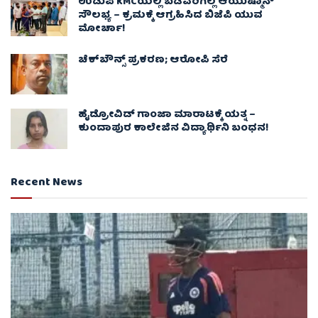
ಉಡುಪಿ KMCಯಲ್ಲಿ ಬಡವರಿಗಿಲ್ಲ ಆಯುಷ್ಮಾನ್
ಸೌಲಭ್ಯ – ಕ್ರಮಕ್ಕೆ ಆಗ್ರಹಿಸಿದ ಬಿಜೆಪಿ ಯುವ
ಮೋರ್ಚಾ!
ಚೆಕ್​ಬೌನ್ಸ್​ ಪ್ರಕರಣ; ಆರೋಪಿ ಸೆರೆ
ಹೈಡ್ರೋವಿಡ್ ಗಾಂಜಾ ಮಾರಾಟಕ್ಕೆ ಯತ್ನ –
ಕುಂದಾಪುರ ಕಾಲೇಜಿನ ವಿದ್ಯಾರ್ಥಿನಿ ಬಂಧನ!
Recent News