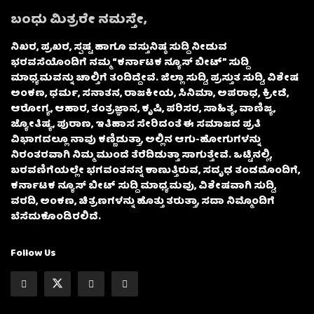
ಬಂಧು ಮಿತ್ರರೇ ನಮಸ್ತೇ,
ನಿಖರ, ಪ್ರಖರ, ಸ್ಪಷ್ಟ ಹಾಗೂ ವಸ್ತುನಿಷ್ಠ ಸುದ್ದಿ ನೀಡುವ
ಭರವಸೆಯೊಂದಿಗೆ ನಮ್ಮ “ಕರ್ನಾಟಕ ನ್ಯೂಸ್ ಬೀಟ್” ಸುದ್ದಿ
ಮಾಧ್ಯಮವನ್ನು ಚಾಲ್ತಿಗೆ ತಂದಿದ್ದೇವೆ. ಜಿಲ್ಲಾ ಸುದ್ದಿ, ಪ್ರಸ್ತುತ ಸುದ್ದಿ, ವಿಶೇಷ
ಅಂಕಣ, ಧರ್ಮ, ಸನಾತನ, ರಾಜಕೀಯ, ಸಿನಿಮಾ, ಅಪರಾಧ, ಕ್ರೀಡೆ,
ಆರೋಗ್ಯ, ಆಹಾರ, ತಂತ್ರಜ್ಞಾನ, ಕೃಷಿ, ಪರಿಸರ, ಸಾಹಿತ್ಯ, ವಾಣಿಜ್ಯ,
ಜ್ಯೋತಿಷ್ಯ, ಪುರಾಣ, ಇತಿಹಾಸ ಸೇರಿದಂತೆ ಈ ಸಮಾಜದ ಪ್ರತಿ
ವಿಭಾಗದಲ್ಲೂ ನಾವು ಕಣ್ಣಿಡುತ್ತಾ, ಅಲ್ಲಿನ ಆಗು-ಹೋಗುಗಳನ್ನು
ನಿರಂತರವಾಗಿ ನಿಮ್ಮ ಮುಂದೆ ತೆರೆದಿಡುತ್ತಾ ಸಾಗುತ್ತೇವೆ. ಒಟ್ಟಿನಲ್ಲಿ,
ಬರವಣಿಗೆಯಲ್ಲೇ ಭಗವಂತನನ್ನ ಕಾಣುತ್ತಿರುವ, ಸದೃಢ ತಂಡದೊಂದಿಗೆ,
ಕರ್ನಾಟಕ ನ್ಯೂಸ್ ಬೀಟ್ ಸುದ್ದಿ ಮಾಧ್ಯಮವು, ವಿಶೇಷವಾಗಿ ಸುದ್ದಿ,
ವರದಿ, ಅಂಕಣ, ಚಿತ್ರಣಗಳನ್ನು ಹೊತ್ತು ತರುತ್ತಾ, ಸದಾ ನಿಮ್ಮೊಂದಿಗೆ
ಬೆಸೆದುಕೊಂಡಿರಲಿದೆ.
Follow Us