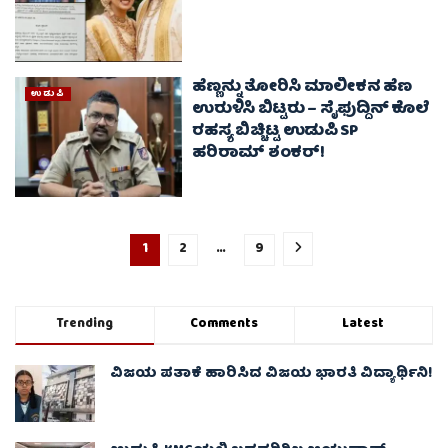
ಹೆಣ್ಣನ್ನು ತೋರಿಸಿ ಮಾಲೀಕನ ಹೆಣ
ಉಡುಪಿ
ಉರುಳಿಸಿ ಬಿಟ್ಟರು – ಸೈಫುದ್ದಿನ್‌ ಕೊಲೆ
ರಹಸ್ಯ ಬಿಚ್ಚಿಟ್ಟ ಉಡುಪಿ SP
ಹರಿರಾಮ್‌ ಶಂಕರ್‌!
1
2
…
9
Trending
Comments
Latest
ವಿಜಯ ಪತಾಕೆ ಹಾರಿಸಿದ ವಿಜಯ ಭಾರತಿ ವಿದ್ಯಾರ್ಥಿನಿ!