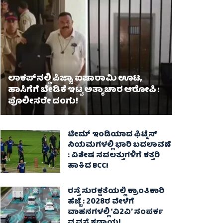
ಲಾಕಪ್‌ನಲ್ಲಿ ಪಿಜ್ಜಾ, ಐಷಾರಾಮಿ ಊಟ,
ಹಾಸಿಗೆಗೆ ಬೇಡಿಕೆ ಇಟ್ಟ ಅತ್ಯಾಚಾರ ಆರೋಪಿ :
ಪೊಲೀಸರೇ ದಂಗು!
ಟೀಮ್ ಇಂಡಿಯಾದ ಫಿಟ್ನೆಸ್
ನಿಯಮಗಳಲ್ಲಿ ಭಾರಿ ಬದಲಾವಣೆ
: ವಿಶೇಷ ಸವಲತ್ತುಗಳಿಗೆ ಕತ್ತರಿ
ಹಾಕಿದ BCCI
ರಸ್ತೆ ಸುರಕ್ಷತೆಯಲ್ಲಿ ಕ್ರಾಂತಿಕಾರಿ
ಹೆಜ್ಜೆ : 2028ರ ವೇಳೆಗೆ
ವಾಹನಗಳಲ್ಲಿ ‘ವಿ2ವಿ’ ಸಂಪರ್ಕ