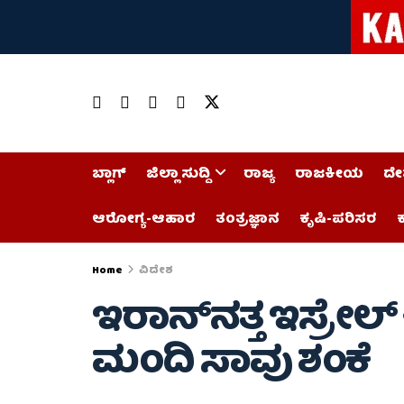
ಬ್ಲಾಗ್
ಜಿಲ್ಲಾ ಸುದ್ದಿ
ರಾಜ್ಯ
ರಾಜಕೀಯ
ದೇ
ಆರೋಗ್ಯ-ಆಹಾರ
ತಂತ್ರಜ್ಞಾನ
ಕೃಷಿ-ಪರಿಸರ
ಕ
Home
ವಿದೇಶ
ಇರಾನ್‌ನತ್ತ ಇಸ್ರೇಲ್ 
ಮಂದಿ ಸಾವು ಶಂಕೆ