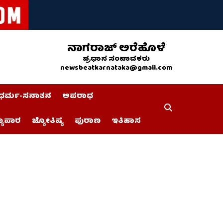
ನಾಗರಾಜ್ ಅರೆಹೊಳೆ
ಪ್ರಧಾನ ಸಂಪಾದಕರು
newsbeatkarnataka@gmail.com
ಧರ್ಮ-ಸನಾತನ
ಅಪರಾಧ
್ಯಾಪಾರ
ಜ್ಯೋತಿಷ್ಯ
ಪುರಾಣ
ಇತಿಹಾಸ