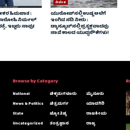
ವಿದೇಶ
 ಭೀಕರ ಹಿಮಪಾತ :
ಯುರೋಪ್‌ನಲ್ಲಿ ಉಷ್ಣ ಅಲೆಗೆ
ವತಾರೋಹಿ ನಿರ್ಮಲ್
ಇಂಗಿದ ನದಿ ನೀರು :
ತೆ.. ಇಬ್ಬರು ಸಾವು!
ಡ್ಯಾನ್ಯೂಬ್‌ನಲ್ಲಿ ಪ್ರತ್ಯಕ್ಷವಾದವು
ನಾಜಿ ಕಾಲದ ಯುದ್ಧನೌಕೆಗಳು!
Browse by Category
R
National
ಚಿಕ್ಕಮಗಳೂರು
ಮೈಸೂರು
News & Politics
ಚಿತ್ರದುರ್ಗ
ಯಾದಗಿರಿ
State
ಜ್ಯೋತಿಷ್ಯ
ರಾಜಕೀಯ
Uncategorized
ತಂತ್ರಜ್ಞಾನ
ರಾಜ್ಯ