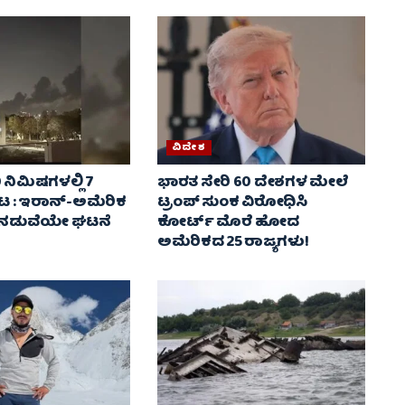
ವಿದೇಶ
0 ನಿಮಿಷಗಳಲ್ಲಿ 7
ಭಾರತ ಸೇರಿ 60 ದೇಶಗಳ ಮೇಲೆ
ಟ : ಇರಾನ್-ಅಮೆರಿಕ
ಟ್ರಂಪ್ ಸುಂಕ ವಿರೋಧಿಸಿ
ನಡುವೆಯೇ ಘಟನೆ
ಕೋರ್ಟ್ ಮೊರೆ ಹೋದ
ಅಮೆರಿಕದ 25 ರಾಜ್ಯಗಳು!