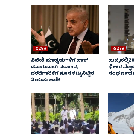
ವಿದೇಶ
ವಿದೇಶ
ವಿದೇಶಿ ಮಾಧ್ಯಮಗಳಿಗೆ ಪಾಕ್‌
ದುಬೈನಲ್ಲಿ 2
ಮೂಗುದಾರ : ಸಂಚಾರ,
ಭೀಕರ ಸ್ಫೋ
ವರದಿಗಾರಿಕೆಗೆ ಹೊಸ ಕಟ್ಟುನಿಟ್ಟಿನ
ಸಂಘರ್ಷದ 
ನಿಯಮ ಜಾರಿ!