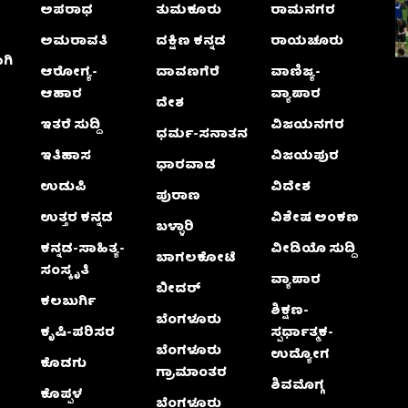
ಅಪರಾಧ
ತುಮಕೂರು
ರಾಮನಗರ
ಅಮರಾವತಿ
ದಕ್ಷಿಣ ಕನ್ನಡ
ರಾಯಚೂರು
ಗಿ
ಆರೋಗ್ಯ-
ದಾವಣಗೆರೆ
ವಾಣಿಜ್ಯ-
ಆಹಾರ
ವ್ಯಾಪಾರ
ದೇಶ
ಇತರೆ ಸುದ್ದಿ
ವಿಜಯನಗರ
ಧರ್ಮ-ಸನಾತನ
ಇತಿಹಾಸ
ವಿಜಯಪುರ
ಧಾರವಾಡ
ಉಡುಪಿ
ವಿದೇಶ
ಪುರಾಣ
ಉತ್ತರ ಕನ್ನಡ
ವಿಶೇಷ ಅಂಕಣ
ಬಳ್ಳಾರಿ
ಕನ್ನಡ-ಸಾಹಿತ್ಯ-
ವೀಡಿಯೊ ಸುದ್ದಿ
ಬಾಗಲಕೋಟೆ
ಸಂಸ್ಕೃತಿ
ವ್ಯಾಪಾರ
ಬೀದರ್
ಕಲಬುರ್ಗಿ
ಶಿಕ್ಷಣ-
ಬೆಂಗಳೂರು
ಕೃಷಿ-ಪರಿಸರ
ಸ್ಪರ್ಧಾತ್ಮಕ-
ಬೆಂಗಳೂರು
ಉದ್ಯೋಗ
ಕೊಡಗು
ಗ್ರಾಮಾಂತರ
ಶಿವಮೊಗ್ಗ
ಕೊಪ್ಪಳ
ಬೆಂಗಳೂರು