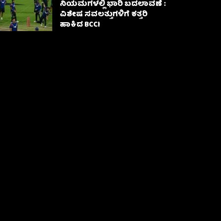
ನಿಯಮಗಳಲ್ಲಿ ಭಾರಿ ಬದಲಾವಣೆ :
ವಿಶೇಷ ಸವಲತ್ತುಗಳಿಗೆ ಕತ್ತರಿ
ಹಾಕಿದ BCCI