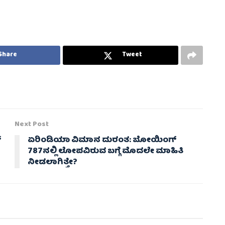
Share
Tweet
Next Post
್
ಏರಿಂಡಿಯಾ ವಿಮಾನ ದುರಂತ: ಬೋಯಿಂಗ್
787ನಲ್ಲಿ ಲೋಪವಿರುವ ಬಗ್ಗೆ ಮೊದಲೇ ಮಾಹಿತಿ
ನೀಡಲಾಗಿತ್ತೇ?