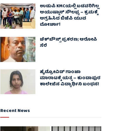
ಉಡುಪಿ KMCಯಲ್ಲಿ ಬಡವರಿಗಿಲ್ಲ
ಆಯುಷ್ಮಾನ್ ಸೌಲಭ್ಯ – ಕ್ರಮಕ್ಕೆ
ಆಗ್ರಹಿಸಿದ ಬಿಜೆಪಿ ಯುವ
ಮೋರ್ಚಾ!
ಚೆಕ್​ಬೌನ್ಸ್​ ಪ್ರಕರಣ; ಆರೋಪಿ
ಸೆರೆ
ಹೈಡ್ರೋವಿಡ್ ಗಾಂಜಾ
ಮಾರಾಟಕ್ಕೆ ಯತ್ನ – ಕುಂದಾಪುರ
ಕಾಲೇಜಿನ ವಿದ್ಯಾರ್ಥಿನಿ ಬಂಧನ!
Recent News