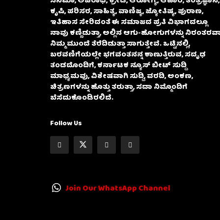
ಸಿನಿಮಾ, ಅಪರಾಧ, ಕ್ರೀಡೆ, ಆರೋಗ್ಯ, ಆಹಾರ, ತಂತ್ರಜ್ಞಾನ,
ಕೃಷಿ, ಪರಿಸರ, ಸಾಹಿತ್ಯ, ವಾಣಿಜ್ಯ, ಜ್ಯೋತಿಷ್ಯ, ಪುರಾಣ,
ಇತಿಹಾಸ ಸೇರಿದಂತೆ ಈ ಸಮಾಜದ ಪ್ರತಿ ವಿಭಾಗದಲ್ಲೂ
ನಾವು ಕಣ್ಣಿಡುತ್ತಾ, ಅಲ್ಲಿನ ಆಗು-ಹೋಗುಗಳನ್ನು ನಿರಂತರವಾ
ನಿಮ್ಮ ಮುಂದೆ ತೆರೆದಿಡುತ್ತಾ ಸಾಗುತ್ತೇವೆ. ಒಟ್ಟಿನಲ್ಲಿ,
ಬರವಣಿಗೆಯಲ್ಲೇ ಭಗವಂತನನ್ನ ಕಾಣುತ್ತಿರುವ, ಸದೃಢ
ತಂಡದೊಂದಿಗೆ, ಕರ್ನಾಟಕ ನ್ಯೂಸ್ ಬೀಟ್ ಸುದ್ದಿ
ಮಾಧ್ಯಮವು, ವಿಶೇಷವಾಗಿ ಸುದ್ದಿ, ವರದಿ, ಅಂಕಣ,
ಚಿತ್ರಣಗಳನ್ನು ಹೊತ್ತು ತರುತ್ತಾ, ಸದಾ ನಿಮ್ಮೊಂದಿಗೆ
ಬೆಸೆದುಕೊಂಡಿರಲಿದೆ.
Follow Us
Join Our WhatsApp Channel