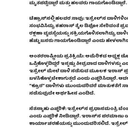
ಮೃತಪಟ್ಟಿದ್ದಾರೆ ಮತ್ತು ಹಲವರು ಗಾಯಗೊಂಡಿದ್ದಾರೆ.
ಟೆಹ್ರಾನ್‌ನಲ್ಲಿ ಹಲವರ ಸಾವು: ಇಸ್ರೇಲ್‌ನ ದಾಳಿಗಳಿ
ಸಂಭವಿಸಿದ್ದು, ಶಹರಾನ್ ತೈಲ ಡಿಪೋ ಸೇರಿದಂತೆ ಪ್ರ
ರಕ್ಷಣಾ ವ್ಯವಸ್ಥೆಯನ್ನು ಸಕ್ರಿಯಗೊಳಿಸಲಾಗಿದ್ದು, ದಾಳ
ಹೆಚ್ಚು ಜನರು ಗಾಯಗೊಂಡಿದ್ದಾರೆ ಎಂದು ಹೇಳಲಾಗಿದ
ಅಂತರರಾಷ್ಟ್ರೀಯ ಪ್ರತಿಕ್ರಿಯೆ: ಅಮೆರಿಕದ ಅಧ್ಯಕ್ಷ ಡ
ಒಪ್ಪಿಕೊಳ್ಳದಿದ್ದರೆ ಇನ್ನಷ್ಟು ತೀವ್ರವಾದ ದಾಳಿಗಳನ್ನು 
ಇಸ್ರೇಲ್ ಮೇಲೆ ದಾಳಿ ನಡೆಸುವ ಮೂಲಕ ಇರಾನ್ ಪ್ರಚೋದ
ಬಳಸಿಕೊಳ್ಳಬೇಕಾಗುತ್ತದೆ ಎಂದು ಎಚ್ಚರಿಸಿದ್ದಾರೆ.
“ಕ್ರೂರ” ದಾಳಿಗಳು ಮುಂದುವರಿದರೆ ಮಾತುಕತೆಗೆ ಸಾಧ್ಯ
ನಡೆಸುವುದೇ ಅರ್ಥಹೀನ ಎಂದಿದೆ.
ನೆತನ್ಯಾಹು ಎಚ್ಚರಿಕೆ: ಇಸ್ರೇಲ್‌ನ ಪ್ರಧಾನಮಂತ್ರಿ
ಎಂದು ಎಚ್ಚರಿಕೆ ನೀಡಿದ್ದಾರೆ. ಇರಾನ್‌ನ ಪರಮಾಣು
ಕಾರ್ಯಾಚರಣೆಯನ್ನು ಮುಂದುವರಿಸಲಿದೆ. ಇಸ್ರೇಲ್ ಸದ