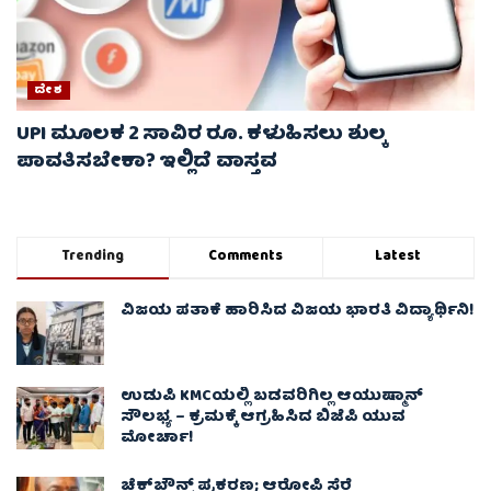
ದೇಶ
UPI ಮೂಲಕ 2 ಸಾವಿರ ರೂ. ಕಳುಹಿಸಲು ಶುಲ್ಕ
ಪಾವತಿಸಬೇಕಾ? ಇಲ್ಲಿದೆ ವಾಸ್ತವ
Trending
Comments
Latest
ವಿಜಯ ಪತಾಕೆ ಹಾರಿಸಿದ ವಿಜಯ ಭಾರತಿ ವಿದ್ಯಾರ್ಥಿನಿ!
ಉಡುಪಿ KMCಯಲ್ಲಿ ಬಡವರಿಗಿಲ್ಲ ಆಯುಷ್ಮಾನ್
ಸೌಲಭ್ಯ – ಕ್ರಮಕ್ಕೆ ಆಗ್ರಹಿಸಿದ ಬಿಜೆಪಿ ಯುವ
ಮೋರ್ಚಾ!
ಚೆಕ್​ಬೌನ್ಸ್​ ಪ್ರಕರಣ; ಆರೋಪಿ ಸೆರೆ