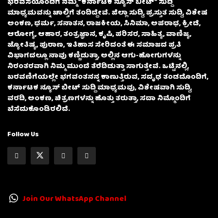
ಭರವಸೆಯೊಂದಿಗೆ ನಮ್ಮ “ಕರ್ನಾಟಕ ನ್ಯೂಸ್ ಬೀಟ್” ಸುದ್ದಿ
ಮಾಧ್ಯಮವನ್ನು ಚಾಲ್ತಿಗೆ ತಂದಿದ್ದೇವೆ. ಜಿಲ್ಲಾ ಸುದ್ದಿ, ಪ್ರಸ್ತುತ ಸುದ್ದಿ, ವಿಶೇಷ
ಅಂಕಣ, ಧರ್ಮ, ಸನಾತನ, ರಾಜಕೀಯ, ಸಿನಿಮಾ, ಅಪರಾಧ, ಕ್ರೀಡೆ,
ಆರೋಗ್ಯ, ಆಹಾರ, ತಂತ್ರಜ್ಞಾನ, ಕೃಷಿ, ಪರಿಸರ, ಸಾಹಿತ್ಯ, ವಾಣಿಜ್ಯ,
ಜ್ಯೋತಿಷ್ಯ, ಪುರಾಣ, ಇತಿಹಾಸ ಸೇರಿದಂತೆ ಈ ಸಮಾಜದ ಪ್ರತಿ
ವಿಭಾಗದಲ್ಲೂ ನಾವು ಕಣ್ಣಿಡುತ್ತಾ, ಅಲ್ಲಿನ ಆಗು-ಹೋಗುಗಳನ್ನು
ನಿರಂತರವಾಗಿ ನಿಮ್ಮ ಮುಂದೆ ತೆರೆದಿಡುತ್ತಾ ಸಾಗುತ್ತೇವೆ. ಒಟ್ಟಿನಲ್ಲಿ,
ಬರವಣಿಗೆಯಲ್ಲೇ ಭಗವಂತನನ್ನ ಕಾಣುತ್ತಿರುವ, ಸದೃಢ ತಂಡದೊಂದಿಗೆ,
ಕರ್ನಾಟಕ ನ್ಯೂಸ್ ಬೀಟ್ ಸುದ್ದಿ ಮಾಧ್ಯಮವು, ವಿಶೇಷವಾಗಿ ಸುದ್ದಿ,
ವರದಿ, ಅಂಕಣ, ಚಿತ್ರಣಗಳನ್ನು ಹೊತ್ತು ತರುತ್ತಾ, ಸದಾ ನಿಮ್ಮೊಂದಿಗೆ
ಬೆಸೆದುಕೊಂಡಿರಲಿದೆ.
Follow Us
Join Our WhatsApp Channel