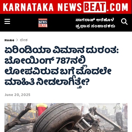
ನಾಗರಾಜ್ ಅರೆಹೊಳೆ
ಪ್ರಧಾನ ಸಂಪಾದಕರು
Home
ದೇಶ
ಏರಿಂಡಿಯಾ ವಿಮಾನ ದುರಂತ:
ಬೋಯಿಂಗ್ 787ನಲ್ಲಿ
ಲೋಪವಿರುವ ಬಗ್ಗೆ ಮೊದಲೇ
ಮಾಹಿತಿ ನೀಡಲಾಗಿತ್ತೇ?
June 20, 2025