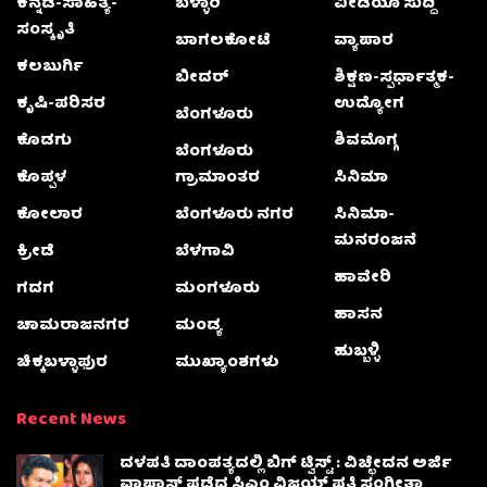
ಕನ್ನಡ-ಸಾಹಿತ್ಯ-
ಬಳ್ಳಾರಿ
ವೀಡಿಯೊ ಸುದ್ದಿ
ಸಂಸ್ಕೃತಿ
ಬಾಗಲಕೋಟೆ
ವ್ಯಾಪಾರ
ಕಲಬುರ್ಗಿ
ಬೀದರ್
ಶಿಕ್ಷಣ-ಸ್ಪರ್ಧಾತ್ಮಕ-
ಕೃಷಿ-ಪರಿಸರ
ಉದ್ಯೋಗ
ಬೆಂಗಳೂರು
ಕೊಡಗು
ಶಿವಮೊಗ್ಗ
ಬೆಂಗಳೂರು
ಕೊಪ್ಪಳ
ಗ್ರಾಮಾಂತರ
ಸಿನಿಮಾ
ಕೋಲಾರ
ಬೆಂಗಳೂರು ನಗರ
ಸಿನಿಮಾ-
ಮನರಂಜನೆ
ಕ್ರೀಡೆ
ಬೆಳಗಾವಿ
ಹಾವೇರಿ
ಗದಗ
ಮಂಗಳೂರು
ಹಾಸನ
ಚಾಮರಾಜನಗರ
ಮಂಡ್ಯ
ಹುಬ್ಬಳ್ಳಿ
ಚಿಕ್ಕಬಳ್ಳಾಫುರ
ಮುಖ್ಯಾಂಶಗಳು
Recent News
ದಳಪತಿ ದಾಂಪತ್ಯದಲ್ಲಿ ಬಿಗ್ ಟ್ವಿಸ್ಟ್ : ವಿಚ್ಛೇದನ ಅರ್ಜಿ
ವಾಪಾಸ್‌ ಪಡೆದ ಸಿಎಂ ವಿಜಯ್ ಪತ್ನಿ ಸಂಗೀತಾ‌