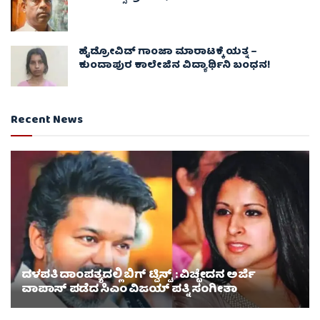
ಹೈಡ್ರೋವಿಡ್ ಗಾಂಜಾ ಮಾರಾಟಕ್ಕೆ ಯತ್ನ –
ಕುಂದಾಪುರ ಕಾಲೇಜಿನ ವಿದ್ಯಾರ್ಥಿನಿ ಬಂಧನ!
Recent News
ದಳಪತಿ ದಾಂಪತ್ಯದಲ್ಲಿ ಬಿಗ್ ಟ್ವಿಸ್ಟ್ : ವಿಚ್ಛೇದನ ಅರ್ಜಿ
ವಾಪಾಸ್‌ ಪಡೆದ ಸಿಎಂ ವಿಜಯ್ ಪತ್ನಿ ಸಂಗೀತಾ‌