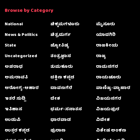
Browse by Category
National
ಚಿಕ್ಕಮಗಳೂರು
ಮೈಸೂರು
News & Politics
ಚಿತ್ರದುರ್ಗ
ಯಾದಗಿರಿ
State
ಜ್ಯೋತಿಷ್ಯ
ರಾಜಕೀಯ
Uncategorized
ತಂತ್ರಜ್ಞಾನ
ರಾಜ್ಯ
ಅಪರಾಧ
ತುಮಕೂರು
ರಾಮನಗರ
ಅಮರಾವತಿ
ದಕ್ಷಿಣ ಕನ್ನಡ
ರಾಯಚೂರು
ಆರೋಗ್ಯ-ಆಹಾರ
ದಾವಣಗೆರೆ
ವಾಣಿಜ್ಯ-ವ್ಯಾಪಾರ
ಇತರೆ ಸುದ್ದಿ
ದೇಶ
ವಿಜಯನಗರ
ಇತಿಹಾಸ
ಧರ್ಮ-ಸನಾತನ
ವಿಜಯಪುರ
ಉಡುಪಿ
ಧಾರವಾಡ
ವಿದೇಶ
ಉತ್ತರ ಕನ್ನಡ
ಪುರಾಣ
ವಿಶೇಷ ಅಂಕಣ