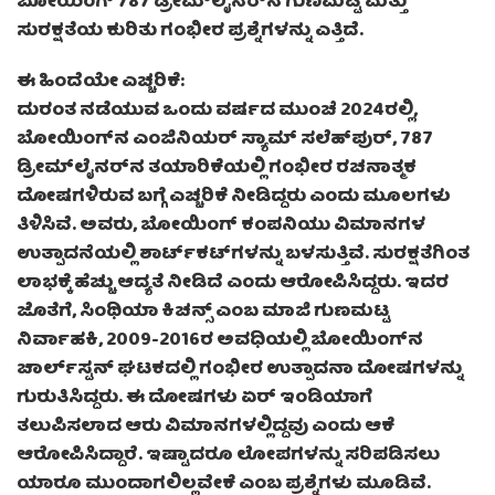
ಬೋಯಿಂಗ್ 787 ಡ್ರೀಮ್‌ಲೈನರ್‌ನ ಗುಣಮಟ್ಟ ಮತ್ತು
ಸುರಕ್ಷತೆಯ ಕುರಿತು ಗಂಭೀರ ಪ್ರಶ್ನೆಗಳನ್ನು ಎತ್ತಿದೆ.
ಈ ಹಿಂದೆಯೇ ಎಚ್ಚರಿಕೆ:
ದುರಂತ ನಡೆಯುವ ಒಂದು ವರ್ಷದ ಮುಂಚೆ 2024ರಲ್ಲಿ,
ಬೋಯಿಂಗ್‌ನ ಎಂಜಿನಿಯರ್ ಸ್ಯಾಮ್ ಸಲೆಹ್‌ಪುರ್, 787
ಡ್ರೀಮ್‌ಲೈನರ್‌ನ ತಯಾರಿಕೆಯಲ್ಲಿ ಗಂಭೀರ ರಚನಾತ್ಮಕ
ದೋಷಗಳಿರುವ ಬಗ್ಗೆ ಎಚ್ಚರಿಕೆ ನೀಡಿದ್ದರು ಎಂದು ಮೂಲಗಳು
ತಿಳಿಸಿವೆ. ಅವರು, ಬೋಯಿಂಗ್ ಕಂಪನಿಯು ವಿಮಾನಗಳ
ಉತ್ಪಾದನೆಯಲ್ಲಿ ಶಾರ್ಟ್‌ಕಟ್‌ಗಳನ್ನು ಬಳಸುತ್ತಿವೆ. ಸುರಕ್ಷತೆಗಿಂತ
ಲಾಭಕ್ಕೆ ಹೆಚ್ಚು ಆದ್ಯತೆ ನೀಡಿದೆ ಎಂದು ಆರೋಪಿಸಿದ್ದರು. ಇದರ
ಜೊತೆಗೆ, ಸಿಂಥಿಯಾ ಕಿಚನ್ಸ್ ಎಂಬ ಮಾಜಿ ಗುಣಮಟ್ಟ
ನಿರ್ವಾಹಕಿ, 2009-2016ರ ಅವಧಿಯಲ್ಲಿ ಬೋಯಿಂಗ್‌ನ
ಚಾರ್ಲ್‌ಸ್ಟನ್ ಘಟಕದಲ್ಲಿ ಗಂಭೀರ ಉತ್ಪಾದನಾ ದೋಷಗಳನ್ನು
ಗುರುತಿಸಿದ್ದರು. ಈ ದೋಷಗಳು ಏರ್ ಇಂಡಿಯಾಗೆ
ತಲುಪಿಸಲಾದ ಆರು ವಿಮಾನಗಳಲ್ಲಿದ್ದವು ಎಂದು ಆಕೆ
ಆರೋಪಿಸಿದ್ದಾರೆ. ಇಷ್ಟಾದರೂ ಲೋಪಗಳನ್ನು ಸರಿಪಡಿಸಲು
ಯಾರೂ ಮುಂದಾಗಲಿಲ್ಲವೇಕೆ ಎಂಬ ಪ್ರಶ್ನೆಗಳು ಮೂಡಿವೆ.