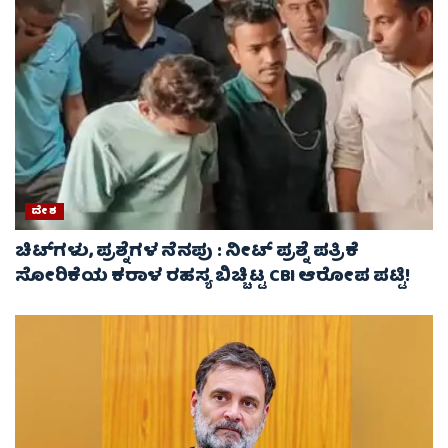
ದೇಶ
ಚಿಟ್‌ಗಳು, ಪ್ರಶ್ನೆಗಳ ನೆನಪು : ನೀಟ್ ಪ್ರಶ್ನೆ ಪತ್ರಿಕೆ
ಸೋರಿಕೆಯ ಕರಾಳ ರಹಸ್ಯ ಬಿಚ್ಚಿಟ್ಟ CBI ಆರೋಪ ಪಟ್ಟಿ!