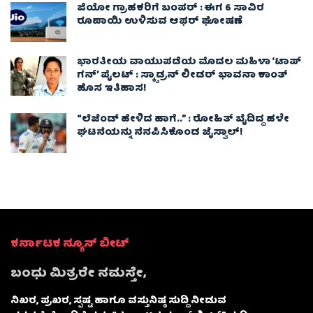
ಜಿಯೋ ಗ್ರಾಹಕರಿಗೆ ಬಂಪರ್ : ಈಗ 6 ಸಾವಿರ
ರೂಪಾಯಿ ಉಳಿಸುವ ಆಫರ್ ಘೋಷಣೆ
ಭಾರತೀಯ ವಾಯುಪಡೆಯ ಮೊದಲ ಮಹಿಳಾ ‘ಟಾಪ್
ಗನ್’ ಪೈಲಟ್ : ಸ್ಕ್ವಾಡ್ರನ್ ಲೀಡರ್ ಭಾವನಾ ಕಾಂತ್
ಹೊಸ ಇತಿಹಾಸ!
“ಲೆಜೆಂಡ್ ಹೇಳಿದ ಹಾಗೆ..” : ರೋಹಿತ್ ಬೈದಿದ್ದ ಹಳೇ
ಘಟನೆಯನ್ನು ನೆನಪಿಸಿಕೊಂಡ ಜೈಸ್ವಾಲ್!
ಕರ್ನಾಟಕ ನ್ಯೂಸ್ ಬೀಟ್
ಬಂಧು ಮಿತ್ರರೇ ನಮಸ್ತೇ,
ನಿಖರ, ಪ್ರಖರ, ಸ್ಪಷ್ಟ ಹಾಗೂ ವಸ್ತುನಿಷ್ಠ ಸುದ್ದಿ ನೀಡುವ