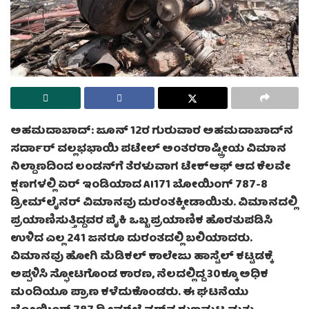
ಅಹಮದಾಬಾದ್: ಜೂನ್ 12ರ ಗುರುವಾರ ಅಹಮದಾಬಾದ್‌ನ
ಸರ್ದಾರ್ ವಲ್ಲಭಭಾಯಿ ಪಟೇಲ್ ಅಂತರರಾಷ್ಟ್ರೀಯ ವಿಮಾನ
ನಿಲ್ದಾಣದಿಂದ ಲಂಡನ್‌ಗೆ ತೆರಳುವಾಗ ಟೇಕ್‌ಆಫ್ ಆದ ಕೆಲವೇ
ಕ್ಷಣಗಳಲ್ಲಿ ಏರ್ ಇಂಡಿಯಾದ AI171 ಬೋಯಿಂಗ್ 787-8
ಡ್ರೀಮ್‌ಲೈನರ್ ವಿಮಾನವು ದುರಂತಕ್ಕೀಡಾಯಿತು. ವಿಮಾನದಲ್ಲಿ
ಪ್ರಯಾಣಿಸುತ್ತಿದ್ದವರ ಪೈಕಿ ಒಬ್ಬ ಪ್ರಯಾಣಿಕ ಹೊರತುಪಡಿಸಿ
ಉಳಿದ ಎಲ್ಲ 241 ಜನರೂ ದುರಂತದಲ್ಲಿ ಬಲಿಯಾದರು.
ವಿಮಾನವು ಹೋಗಿ ಮೆಡಿಕಲ್ ಕಾಲೇಜು ಹಾಸ್ಟೆಲ್ ಕಟ್ಟಡಕ್ಕೆ
ಅಪ್ಪಳಿಸಿ ಸ್ಫೋಟಗೊಂಡ ಕಾರಣ, ನೆಲದಲ್ಲಿದ್ದ 30ಕ್ಕೂ ಅಧಿಕ
ಮಂದಿಯೂ ಪ್ರಾಣ ಕಳೆದುಕೊಂಡರು. ಈ ಘಟನೆಯು