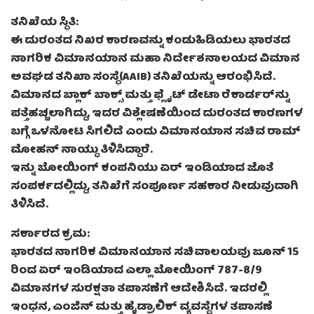
ತನಿಖೆಯ ಸ್ಥಿತಿ:
ಈ ದುರಂತದ ನಿಖರ ಕಾರಣವನ್ನು ಕಂಡುಹಿಡಿಯಲು ಭಾರತದ
ನಾಗರಿಕ ವಿಮಾನಯಾನ ಮಹಾ ನಿರ್ದೇಶನಾಲಯದ ವಿಮಾನ
ಅವಘಡ ತನಿಖಾ ಸಂಸ್ಥೆ(AAIB) ತನಿಖೆಯನ್ನು ಆರಂಭಿಸಿದೆ.
ವಿಮಾನದ ಬ್ಲಾಕ್ ಬಾಕ್ಸ್ ಮತ್ತು ಫ್ಲೈಟ್ ಡೇಟಾ ರೆಕಾರ್ಡರ್‌ನ್ನು
ಪತ್ತೆಹಚ್ಚಲಾಗಿದ್ದು, ಇದರ ವಿಶ್ಲೇಷಣೆಯಿಂದ ದುರಂತದ ಕಾರಣಗಳ
ಬಗ್ಗೆ ಒಳನೋಟ ಸಿಗಲಿದೆ ಎಂದು ವಿಮಾನಯಾನ ಸಚಿವ ರಾಮ್
ಮೋಹನ್ ನಾಯ್ಡು ತಿಳಿಸಿದ್ದಾರೆ.
ಇನ್ನು ಬೋಯಿಂಗ್ ಕಂಪನಿಯು ಏರ್ ಇಂಡಿಯಾದ ಜೊತೆ
ಸಂಪರ್ಕದಲ್ಲಿದ್ದು, ತನಿಖೆಗೆ ಸಂಪೂರ್ಣ ಸಹಕಾರ ನೀಡುವುದಾಗಿ
ತಿಳಿಸಿದೆ.
ಸರ್ಕಾರದ ಕ್ರಮ:
ಭಾರತದ ನಾಗರಿಕ ವಿಮಾನಯಾನ ಸಚಿವಾಲಯವು ಜೂನ್ 15
ರಿಂದ ಏರ್ ಇಂಡಿಯಾದ ಎಲ್ಲಾ ಬೋಯಿಂಗ್ 787-8/9
ವಿಮಾನಗಳ ಸುರಕ್ಷತಾ ತಪಾಸಣೆಗೆ ಆದೇಶಿಸಿದೆ. ಇದರಲ್ಲಿ
ಇಂಧನ, ಎಂಜಿನ್ ಮತ್ತು ಹೈಡ್ರಾಲಿಕ್ ವ್ಯವಸ್ಥೆಗಳ ತಪಾಸಣೆ