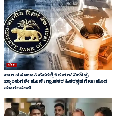
ದೇಶ
ಸಾಲ ವಸೂಲಾತಿ ಹೆಸರಲ್ಲಿ ಕಿರುಕುಳ ನೀಡಿದ್ರೆ
ಬ್ಯಾಂಕುಗಳೇ ಹೊಣೆ : ಗ್ರಾಹಕರ ಹಿತರಕ್ಷಣೆಗೆ RBI ಹೊಸ
ಮಾರ್ಗಸೂಚಿ