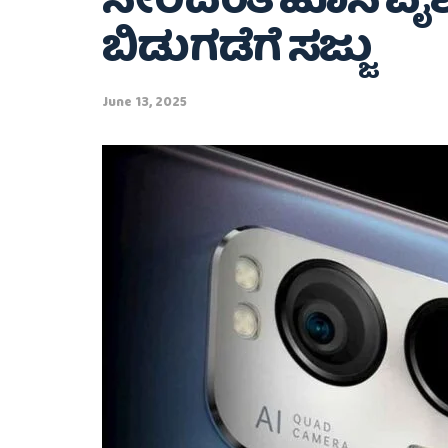
ಸೇರಿದಂತೆ ಹೊಸ ವೈಶಿ
ಬಿಡುಗಡೆಗೆ ಸಜ್ಜು
June 13, 2025