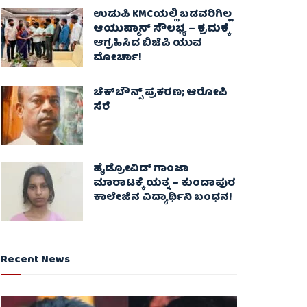
ಉಡುಪಿ KMCಯಲ್ಲಿ ಬಡವರಿಗಿಲ್ಲ
ಆಯುಷ್ಮಾನ್ ಸೌಲಭ್ಯ – ಕ್ರಮಕ್ಕೆ
ಆಗ್ರಹಿಸಿದ ಬಿಜೆಪಿ ಯುವ
ಮೋರ್ಚಾ!
ಚೆಕ್​ಬೌನ್ಸ್​ ಪ್ರಕರಣ; ಆರೋಪಿ
ಸೆರೆ
ಹೈಡ್ರೋವಿಡ್ ಗಾಂಜಾ
ಮಾರಾಟಕ್ಕೆ ಯತ್ನ – ಕುಂದಾಪುರ
ಕಾಲೇಜಿನ ವಿದ್ಯಾರ್ಥಿನಿ ಬಂಧನ!
Recent News