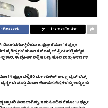
on Facebook
Share on Twitter
 ಬಿಡುಗಡೆಗೊಳ್ಳಲಿರುವ ಒಪ್ಪೋ ರೆನೋ 14 ಪ್ರೋ
ಧುನಿಕ ವೈಶಿಷ್ಟ್ಯಗಳ ಮೂಲಕ ಮೊಬೈಲ್ ಪ್ರಿಯರಲ್ಲಿ ಹೆಚ್ಚಿನ
ಯ ಪ್ರಕಾರ, ಈ ಫೋನ್‌ನಲ್ಲಿ ಹಲವು ಹೊಸ ಮತ್ತು ಆಕರ್ಷಕ
4 ಪ್ರೋ ನಲ್ಲಿ 50 ಮೆಗಾಪಿಕ್ಸೆಲ್ ಅಲ್ಟ್ರಾ-ವೈಡ್ ಲೆನ್ಸ್
ದೃಶ್ಯಗಳು ಮತ್ತು ವಿಶಾಲ ಕೋನದ ಚಿತ್ರಗಳನ್ನು ಅತ್ಯುತ್ತಮ
 ಬ್ಯಾಟರಿ ನೀಡಲಾಗಿದ್ದು, ಇದು ಹಿಂದಿನ ರೆನೋ 13 ಪ್ರೋ