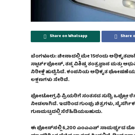
Share on Whatsapp
Share 
ಬೆಂಗಳೂರು: ಚೀನಾದಲ್ಲಿ ಮೇ 15ರಂದು ಅಧಿಕೃತವಾಗಿ
ಸ್ಮಾರ್ಟ್‌ಫೋನ್, ತನ್ನ ವಿಶಿಷ್ಟ ತಂತ್ರಜ್ಞಾನ ಮತ್ತು ಆ
ನಿರೀಕ್ಷೆ ಹುಟ್ಟಿಸಿದೆ. ಕಂಪನಿಯ ಅಧಿಕೃತ ಘೋಷಣೆ
ಲಕ್ಷಣಗಳು ಸೇರಿವೆ.
ಫೋಟೋಗ್ರಫಿ ಪ್ರಿಯರಿಗೆ ಸಂತಸದ ಸುದ್ದಿ, ಒಪ್ಪೋ ರೆನೋ 1
ನೀಡಲಾಗಿದೆ. ಇದರಿಂದ ಗುಂಪು ಚಿತ್ರಗಳು, ನೈಸರ್ಗಿಕ 
ಗುಣಮಟ್ಟದಲ್ಲಿ ಸೆರೆಹಿಡಿಯಬಹುದು.
ಈ ಫೋನ್‌ನಲ್ಲಿ 6,200 ಎಂಎಎಚ್ ಸಾಮರ್ಥ್ಯದ ದೊಡ್ಡ