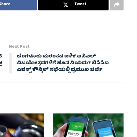
Share
Tweet
Next Post
 6
ಬೆಂಗಳೂರು ದುರಂತದ ಬಳಿಕ ಐಪಿಎಲ್
ು!
ವಿಜಯೋತ್ಸವಗಳಿಗೆ ಹೊಸ ನಿಯಮ? ಬಿಸಿಸಿಐ
ಎಪೆಕ್ಸ್ ಕೌನ್ಸಿಲ್ ಸಭೆಯಲ್ಲಿ ಪ್ರಮುಖ ಚರ್ಚೆ