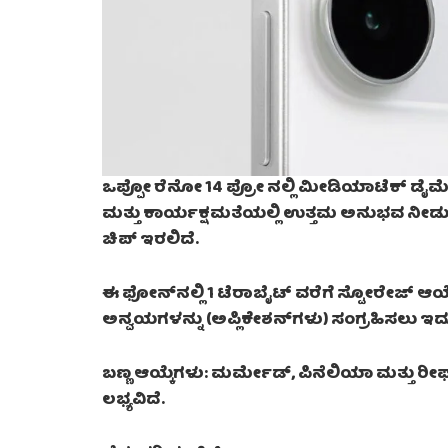
ಒಪ್ಪೋ ರೆನೋ 14 ಪ್ರೋ ನಲ್ಲಿ ಮೀಡಿಯಾಟೆಕ್ ಡೈಮೆನ
ಮತ್ತು ಕಾರ್ಯಕ್ಷಮತೆಯಲ್ಲಿ ಉತ್ತಮ ಅನುಭವ ನೀಡುತ್
ಚಿಪ್ ಇರಲಿದೆ.
ಈ ಫೋನ್‌ನಲ್ಲಿ 1 ಟೆರಾಬೈಟ್ ವರೆಗೆ ಸ್ಟೋರೇಜ್​ ಆಯ್ಕೆ
ಅನ್ವಯಗಳನ್ನು (ಅಪ್ಲಿಕೇಶನ್‌ಗಳು) ಸಂಗ್ರಹಿಸಲು 
ಬಣ್ಣ ಆಯ್ಕೆಗಳು: ಮರ್ಮೇಡ್, ಪಿನೆಲಿಯಾ ಮತ್ತು ರೀ
ಲಭ್ಯವಿದೆ.