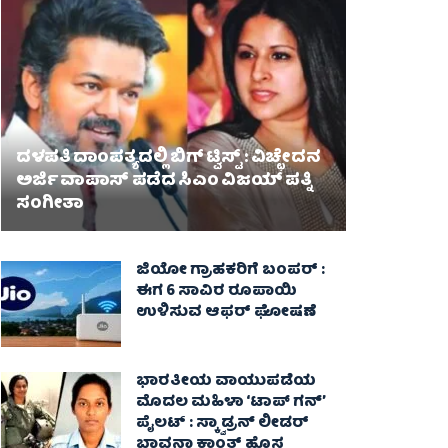
ದಳಪತಿ ದಾಂಪತ್ಯದಲ್ಲಿ ಬಿಗ್ ಟ್ವಿಸ್ಟ್ : ವಿಚ್ಛೇದನ
ಅರ್ಜಿ ವಾಪಾಸ್‌ ಪಡೆದ ಸಿಎಂ ವಿಜಯ್ ಪತ್ನಿ
ಸಂಗೀತಾ‌
ಜಿಯೋ ಗ್ರಾಹಕರಿಗೆ ಬಂಪರ್ :
ಈಗ 6 ಸಾವಿರ ರೂಪಾಯಿ
ಉಳಿಸುವ ಆಫರ್ ಘೋಷಣೆ
ಭಾರತೀಯ ವಾಯುಪಡೆಯ
ಮೊದಲ ಮಹಿಳಾ ‘ಟಾಪ್ ಗನ್’
ಪೈಲಟ್ : ಸ್ಕ್ವಾಡ್ರನ್ ಲೀಡರ್
ಭಾವನಾ ಕಾಂತ್ ಹೊಸ