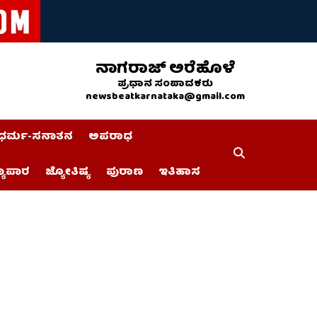
ನಾಗರಾಜ್ ಅರೆಹೊಳೆ
ಪ್ರಧಾನ ಸಂಪಾದಕರು
newsbeatkarnataka@gmail.com
ಧರ್ಮ-ಸನಾತನ
ಅಪರಾಧ
್ಯಾಪಾರ
ಜ್ಯೋತಿಷ್ಯ
ಪುರಾಣ
ಇತಿಹಾಸ