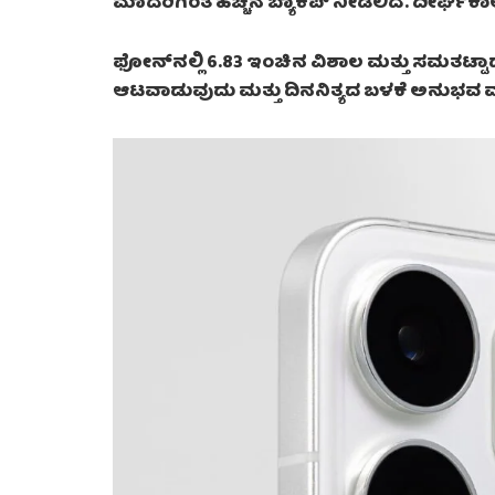
ಮಾದರಿಗಿಂತ ಹೆಚ್ಚಿನ ಬ್ಯಾಕಪ್ ನೀಡಲಿದೆ. ದೀರ್ಘ
ಫೋನ್‌ನಲ್ಲಿ 6.83 ಇಂಚಿನ ವಿಶಾಲ ಮತ್ತು ಸಮತಟ್ಟಾದ ಪ
ಆಟವಾಡುವುದು ಮತ್ತು ದಿನನಿತ್ಯದ ಬಳಕೆ ಅನುಭವ ಮತ್ತ