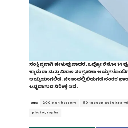
ಸಂಕ್ಷಿಪ್ತವಾಗಿ ಹೇಳುವುದಾದರೆ, ಒಪ್ಪೋ ರೆನೋ 14 ಪ್ರೋ ತ
ಕ್ಯಾಮೆರಾ ಮತ್ತು ವಿಶಾಲ ಸಂಗ್ರಹಣಾ ಆಯ್ಕೆಗಳೊಂದ
ಆಯ್ಕೆಯಾಗಲಿದೆ. ಚೀನಾದಲ್ಲಿ ಬಿಡುಗಡೆ ನಂತರ ಭ
ಲಭ್ಯವಾಗುವ ನಿರೀಕ್ಷೆ ಇದೆ.
Tags:
200 mAh battery
50-megapixel ultra-w
photography