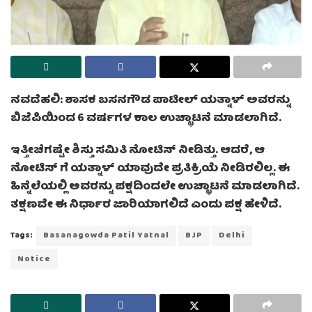
ನವದೆಹಲಿ: ಶಾಸಕ ಬಸನಗೌಡ ಪಾಟೀಲ್ ಯತ್ನಾಳ್ ಅವರನ್ನು
ಬಿಜೆಪಿಯಿಂದ 6 ವರ್ಷಗಳ ಕಾಲ ಉಚ್ಛಾಟನೆ ಮಾಡಲಾಗಿದೆ.
ಇತ್ತೀಚೆಗಷ್ಟೇ ಶಿಸ್ತು ಸಮಿತಿ ನೋಟಿಸ್ ನೀಡಿತ್ತು. ಆದರೆ, ಆ
ನೋಟಿಸ್ ಗೆ ಯತ್ನಾಳ್ ಯಾವುದೇ ಪ್ರತಿಕ್ರಿಯೆ ನೀಡಿರಲಿಲ್ಲ. ಈ
ಹಿನ್ನೆಲೆಯಲ್ಲಿ ಅವರನ್ನು ಪಕ್ಷದಿಂದಲೇ ಉಚ್ಛಾಟನೆ ಮಾಡಲಾಗಿದೆ.
ತಕ್ಷಣವೇ ಈ ನಿರ್ಧಾರ ಜಾರಿಯಾಗಲಿದೆ ಎಂದು ಪಕ್ಷ ಹೇಳಿದೆ.
Tags:
Basanagowda Patil Yatnal
BJP
Delhi
Notice