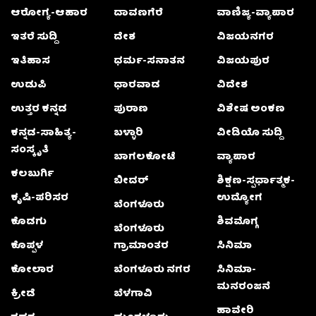
ಆರೋಗ್ಯ-ಆಹಾರ
ದಾವಣಗೆರೆ
ವಾಣಿಜ್ಯ-ವ್ಯಾಪಾರ
ಇತರೆ ಸುದ್ದಿ
ದೇಶ
ವಿಜಯನಗರ
ಇತಿಹಾಸ
ಧರ್ಮ-ಸನಾತನ
ವಿಜಯಪುರ
ಉಡುಪಿ
ಧಾರವಾಡ
ವಿದೇಶ
ಉತ್ತರ ಕನ್ನಡ
ಪುರಾಣ
ವಿಶೇಷ ಅಂಕಣ
ಕನ್ನಡ-ಸಾಹಿತ್ಯ-
ಬಳ್ಳಾರಿ
ವೀಡಿಯೊ ಸುದ್ದಿ
ಸಂಸ್ಕೃತಿ
ಬಾಗಲಕೋಟೆ
ವ್ಯಾಪಾರ
ಕಲಬುರ್ಗಿ
ಬೀದರ್
ಶಿಕ್ಷಣ-ಸ್ಪರ್ಧಾತ್ಮಕ-
ಕೃಷಿ-ಪರಿಸರ
ಉದ್ಯೋಗ
ಬೆಂಗಳೂರು
ಕೊಡಗು
ಶಿವಮೊಗ್ಗ
ಬೆಂಗಳೂರು
ಕೊಪ್ಪಳ
ಗ್ರಾಮಾಂತರ
ಸಿನಿಮಾ
ಕೋಲಾರ
ಬೆಂಗಳೂರು ನಗರ
ಸಿನಿಮಾ-
ಮನರಂಜನೆ
ಕ್ರೀಡೆ
ಬೆಳಗಾವಿ
ಹಾವೇರಿ