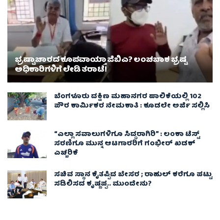
ಭ್ರಷ್ಟಾಚಾರದ ಕೂಪವಾಯ್ತಾ ಜಿಬಿಎ? ಲಂಚಬಾಕ ಭ್ರಷ್ಟ
ಅಧಿಕಾರಿಗಳಿಗೆ ಲೇಡಿ ತರಾಟೆ!
ಬೆಂಗಳೂರು ದಕ್ಷಿಣ ಮಹಾನಗರ ಪಾಲಿಕೆಯಲ್ಲಿ 102
ಪೌರ ಕಾರ್ಮಿಕರ ನೇಮಕಾತಿ : ಕೂಡಲೇ ಅರ್ಜಿ ಸಲ್ಲಿಸಿ
“ಎಲ್ಲಾ ಸವಾಲುಗಳಿಗೂ ಸಿದ್ಧರಾಗಿರಿ” : ಲಂಕಾ ಟೆಸ್ಟ್
ಸರಣಿಗೂ ಮುನ್ನ ಆಟಗಾರರಿಗೆ ಗಂಭೀರ್ ಖಡಕ್
ಎಚ್ಚರಿಕೆ
ಸಚಿವ ಸ್ಥಾನ ಕೈತಪ್ಪಿದ ಬೇಸರ ; ರಾಹುಲ್ ಕರೆಗೂ ಪಟ್ಟು
ಸಡಿಲಿಸದ ಕೃಷ್ಣಪ್ಪ.. ಮುಂದೇನು?