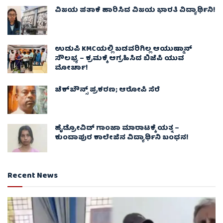
ವಿಜಯ ಪತಾಕೆ ಹಾರಿಸಿದ ವಿಜಯ ಭಾರತಿ ವಿದ್ಯಾರ್ಥಿನಿ!
ಉಡುಪಿ KMCಯಲ್ಲಿ ಬಡವರಿಗಿಲ್ಲ ಆಯುಷ್ಮಾನ್
ಸೌಲಭ್ಯ – ಕ್ರಮಕ್ಕೆ ಆಗ್ರಹಿಸಿದ ಬಿಜೆಪಿ ಯುವ
ಮೋರ್ಚಾ!
ಚೆಕ್​ಬೌನ್ಸ್​ ಪ್ರಕರಣ; ಆರೋಪಿ ಸೆರೆ
ಹೈಡ್ರೋವಿಡ್ ಗಾಂಜಾ ಮಾರಾಟಕ್ಕೆ ಯತ್ನ –
ಕುಂದಾಪುರ ಕಾಲೇಜಿನ ವಿದ್ಯಾರ್ಥಿನಿ ಬಂಧನ!
Recent News