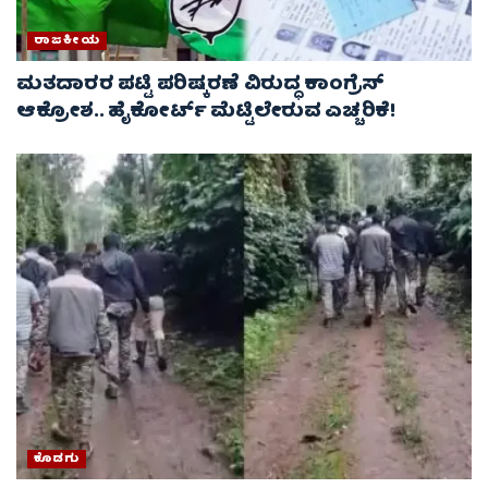
ರಾಜಕೀಯ
ಮತದಾರರ ಪಟ್ಟಿ ಪರಿಷ್ಕರಣೆ ವಿರುದ್ಧ ಕಾಂಗ್ರೆಸ್
ಆಕ್ರೋಶ.. ಹೈಕೋರ್ಟ್ ಮೆಟ್ಟಿಲೇರುವ ಎಚ್ಚರಿಕೆ!
ಕೊಡಗು