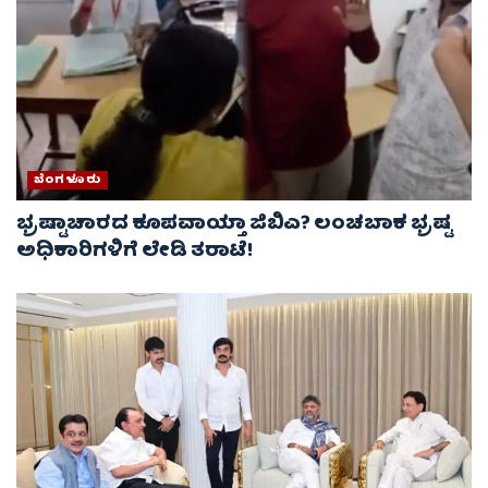
ಬೆಂಗಳೂರು
ಭ್ರಷ್ಟಾಚಾರದ ಕೂಪವಾಯ್ತಾ ಜಿಬಿಎ? ಲಂಚಬಾಕ ಭ್ರಷ್ಟ
ಅಧಿಕಾರಿಗಳಿಗೆ ಲೇಡಿ ತರಾಟೆ!