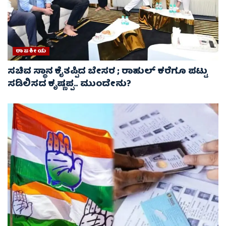
ರಾಜಕೀಯ
ಸಚಿವ ಸ್ಥಾನ ಕೈತಪ್ಪಿದ ಬೇಸರ ; ರಾಹುಲ್ ಕರೆಗೂ ಪಟ್ಟು
ಸಡಿಲಿಸದ ಕೃಷ್ಣಪ್ಪ.. ಮುಂದೇನು?