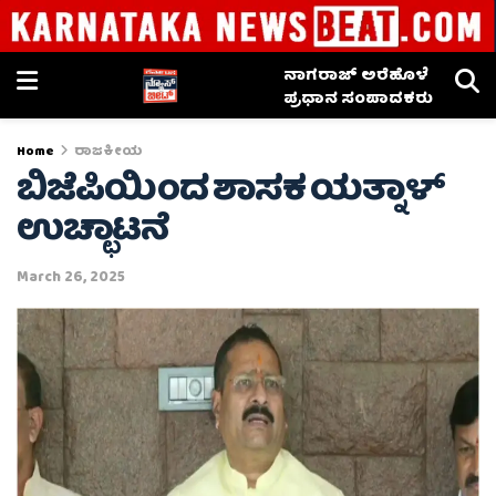
ನಾಗರಾಜ್ ಅರೆಹೊಳೆ
ಪ್ರಧಾನ ಸಂಪಾದಕರು
Home
ರಾಜಕೀಯ
ಬಿಜೆಪಿಯಿಂದ ಶಾಸಕ ಯತ್ನಾಳ್
ಉಚ್ಛಾಟನೆ
March 26, 2025