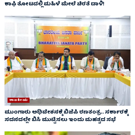
ಕಾಫಿ ತೋಟದಲ್ಲಿ ಮಹಿಳೆ ಮೇಲೆ ಚಿರತೆ ದಾಳಿ!
ರಾಜಕೀಯ
ಮುಂಗಾರು ಅಧಿವೇಶನಕ್ಕೆ ಬಿಜೆಪಿ ರಣತಂತ್ರ.. ಸರ್ಕಾರಕ್ಕೆ
ಸದನದಲ್ಲೇ ಬಿಸಿ ಮುಟ್ಟಿಸಲು ಇಂದು ಮಹತ್ವದ ಸಭೆ