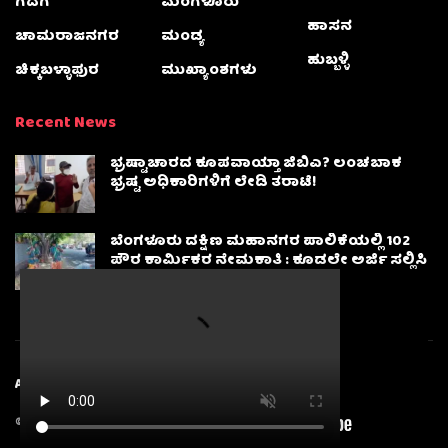
ಗದಗ
ಮಂಗಳೂರು
ಹಾಸನ
ಚಾಮರಾಜನಗರ
ಮಂಡ್ಯ
ಹುಬ್ಬಳ್ಳಿ
ಚಿಕ್ಕಬಳ್ಳಾಫುರ
ಮುಖ್ಯಾಂಶಗಳು
Recent News
ಭ್ರಷ್ಟಾಚಾರದ ಕೂಪವಾಯ್ತಾ ಜಿಬಿಎ? ಲಂಚಬಾಕ
ಭ್ರಷ್ಟ ಅಧಿಕಾರಿಗಳಿಗೆ ಲೇಡಿ ತರಾಟೆ!
ಬೆಂಗಳೂರು ದಕ್ಷಿಣ ಮಹಾನಗರ ಪಾಲಿಕೆಯಲ್ಲಿ 102
ಪೌರ ಕಾರ್ಮಿಕರ ನೇಮಕಾತಿ : ಕೂಡಲೇ ಅರ್ಜಿ ಸಲ್ಲಿಸಿ
About
Advertise
Privacy & Policy
Contact Us
© 2025
Karnatakanewsbeat