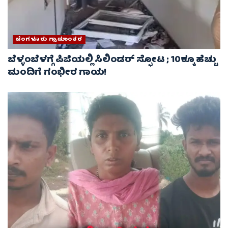
ಬೆಂಗಳೂರು ಗ್ರಾಮಾಂತರ
ಬೆಳ್ಳಂಬೆಳಗ್ಗೆ ಪಿಜಿಯಲ್ಲಿ ಸಿಲಿಂಡರ್ ಸ್ಫೋಟ ; 10ಕ್ಕೂ ಹೆಚ್ಚು
ಮಂದಿಗೆ ಗಂಭೀರ ಗಾಯ!