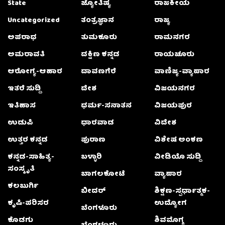
State
ಜ್ಯೋತಿಷ್ಯ
ರಾಜಕೀಯ
Uncategorized
ತಂತ್ರಜ್ಞಾನ
ರಾಜ್ಯ
ಅಪರಾಧ
ತುಮಕೂರು
ರಾಮನಗರ
ಅಮರಾವತಿ
ದಕ್ಷಿಣ ಕನ್ನಡ
ರಾಯಚೂರು
ಆರೋಗ್ಯ-ಆಹಾರ
ದಾವಣಗೆರೆ
ವಾಣಿಜ್ಯ-ವ್ಯಾಪಾರ
ಇತರೆ ಸುದ್ದಿ
ದೇಶ
ವಿಜಯನಗರ
ಇತಿಹಾಸ
ಧರ್ಮ-ಸನಾತನ
ವಿಜಯಪುರ
ಉಡುಪಿ
ಧಾರವಾಡ
ವಿದೇಶ
ಉತ್ತರ ಕನ್ನಡ
ಪುರಾಣ
ವಿಶೇಷ ಅಂಕಣ
ಕನ್ನಡ-ಸಾಹಿತ್ಯ-
ಬಳ್ಳಾರಿ
ವೀಡಿಯೊ ಸುದ್ದಿ
ಸಂಸ್ಕೃತಿ
ಬಾಗಲಕೋಟೆ
ವ್ಯಾಪಾರ
ಕಲಬುರ್ಗಿ
ಬೀದರ್
ಶಿಕ್ಷಣ-ಸ್ಪರ್ಧಾತ್ಮಕ-
ಕೃಷಿ-ಪರಿಸರ
ಉದ್ಯೋಗ
ಬೆಂಗಳೂರು
ಕೊಡಗು
ಶಿವಮೊಗ್ಗ