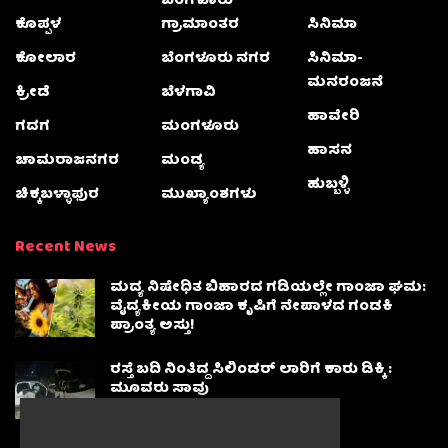
ಬೆಂಗಳೂರು
ಕೊಪ್ಪಳ
ಗ್ರಾಮಾಂತರ
ಸಿನಿಮಾ
ಕೋಲಾರ
ಬೆಂಗಳೂರು ನಗರ
ಸಿನಿಮಾ-
ಮನರಂಜನೆ
ಕ್ರೀಡೆ
ಬೆಳಗಾವಿ
ಹಾವೇರಿ
ಗದಗ
ಮಂಗಳೂರು
ಹಾಸನ
ಚಾಮರಾಜನಗರ
ಮಂಡ್ಯ
ಹುಬ್ಬಳ್ಳಿ
ಚಿಕ್ಕಬಳ್ಳಾಫುರ
ಮುಖ್ಯಾಂಶಗಳು
Recent News
ಮದ್ಯ ನಿಷೇಧಿತ ಬಿಹಾರದ ಗಡಿಯಲ್ಲೇ ಗಾಂಜಾ ಘಮ:
ವೈದ್ಯಕೀಯ ಗಾಂಜಾ ಕೃಷಿಗೆ ನೇಪಾಳದ ಗಂಡಕಿ
ಪ್ರಾಂತ್ಯ ಅಸ್ತು!
ರಸ್ತೆ ಬದಿ ನಿಂತಿದ್ದ ಸಿಲಿಂಡರ್ ಲಾರಿಗೆ ಕಾರು ಡಿಕ್ಕಿ :
ಮೂವರು ಸಾವು