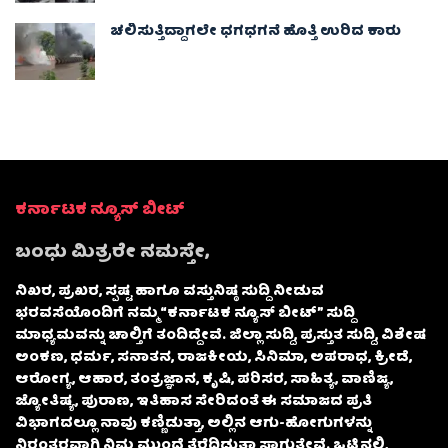
ಚಲಿಸುತ್ತಿದ್ದಾಗಲೇ ಧಗಧಗನೆ ಹೊತ್ತಿ ಉರಿದ ಕಾರು
ಕರ್ನಾಟಕ ನ್ಯೂಸ್ ಬೀಟ್
ಬಂಧು ಮಿತ್ರರೇ ನಮಸ್ತೇ,
ನಿಖರ, ಪ್ರಖರ, ಸ್ಪಷ್ಟ ಹಾಗೂ ವಸ್ತುನಿಷ್ಠ ಸುದ್ದಿ ನೀಡುವ
ಭರವಸೆಯೊಂದಿಗೆ ನಮ್ಮ “ಕರ್ನಾಟಕ ನ್ಯೂಸ್ ಬೀಟ್” ಸುದ್ದಿ
ಮಾಧ್ಯಮವನ್ನು ಚಾಲ್ತಿಗೆ ತಂದಿದ್ದೇವೆ. ಜಿಲ್ಲಾ ಸುದ್ದಿ, ಪ್ರಸ್ತುತ ಸುದ್ದಿ, ವಿಶೇಷ
ಅಂಕಣ, ಧರ್ಮ, ಸನಾತನ, ರಾಜಕೀಯ, ಸಿನಿಮಾ, ಅಪರಾಧ, ಕ್ರೀಡೆ,
ಆರೋಗ್ಯ, ಆಹಾರ, ತಂತ್ರಜ್ಞಾನ, ಕೃಷಿ, ಪರಿಸರ, ಸಾಹಿತ್ಯ, ವಾಣಿಜ್ಯ,
ಜ್ಯೋತಿಷ್ಯ, ಪುರಾಣ, ಇತಿಹಾಸ ಸೇರಿದಂತೆ ಈ ಸಮಾಜದ ಪ್ರತಿ
ವಿಭಾಗದಲ್ಲೂ ನಾವು ಕಣ್ಣಿಡುತ್ತಾ, ಅಲ್ಲಿನ ಆಗು-ಹೋಗುಗಳನ್ನು
ನಿರಂತರವಾಗಿ ನಿಮ್ಮ ಮುಂದೆ ತೆರೆದಿಡುತ್ತಾ ಸಾಗುತ್ತೇವೆ. ಒಟ್ಟಿನಲ್ಲಿ,