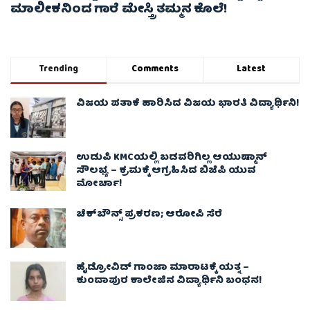
ಮಾಲೀಕನಿಂದ ಗಾರೆ ಮೇಸ್ತ್ರಿ ತಮ್ಮನ ಕೊಲೆ!
Trending
Comments
Latest
ವಿಜಯ ಪತಾಕೆ ಹಾರಿಸಿದ ವಿಜಯ ಭಾರತಿ ವಿದ್ಯಾರ್ಥಿನಿ!
ಉಡುಪಿ KMCಯಲ್ಲಿ ಬಡವರಿಗಿಲ್ಲ ಆಯುಷ್ಮಾನ್
ಸೌಲಭ್ಯ – ಕ್ರಮಕ್ಕೆ ಆಗ್ರಹಿಸಿದ ಬಿಜೆಪಿ ಯುವ
ಮೋರ್ಚಾ!
ಚೆಕ್​ಬೌನ್ಸ್​ ಪ್ರಕರಣ; ಆರೋಪಿ ಸೆರೆ
ಹೈಡ್ರೋವಿಡ್ ಗಾಂಜಾ ಮಾರಾಟಕ್ಕೆ ಯತ್ನ –
ಕುಂದಾಪುರ ಕಾಲೇಜಿನ ವಿದ್ಯಾರ್ಥಿನಿ ಬಂಧನ!