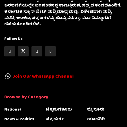
ಬರವಣಿಗೆಯಲ್ಲೇ ಭಗವಂತನನ್ನ ಕಾಣುತ್ತಿರುವ, ಸದೃಢ ತಂಡದೊಂದಿಗೆ,
ಕರ್ನಾಟಕ ನ್ಯೂಸ್ ಬೀಟ್ ಸುದ್ದಿ ಮಾಧ್ಯಮವು, ವಿಶೇಷವಾಗಿ ಸುದ್ದಿ,
ವರದಿ, ಅಂಕಣ, ಚಿತ್ರಣಗಳನ್ನು ಹೊತ್ತು ತರುತ್ತಾ, ಸದಾ ನಿಮ್ಮೊಂದಿಗೆ
ಬೆಸೆದುಕೊಂಡಿರಲಿದೆ.
Follow Us
Join Our WhatsApp Channel
Browse by Category
National
ಚಿಕ್ಕಮಗಳೂರು
ಮೈಸೂರು
News & Politics
ಚಿತ್ರದುರ್ಗ
ಯಾದಗಿರಿ