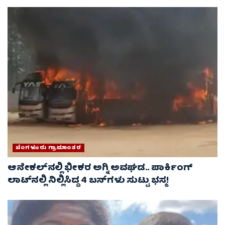
ಬೆಂಗಳೂರು ಗ್ರಾಮಾಂತರ
ಆನೇಕಲ್‌ನಲ್ಲಿ ಭೀಕರ ಅಗ್ನಿ ಅವಘಡ.. ಪಾರ್ಕಿಂಗ್
ಲಾಟ್‌ನಲ್ಲಿ ನಿಲ್ಲಿಸಿದ್ದ 4 ಬಸ್‌ಗಳು ಸುಟ್ಟು ಭಸ್ಮ!