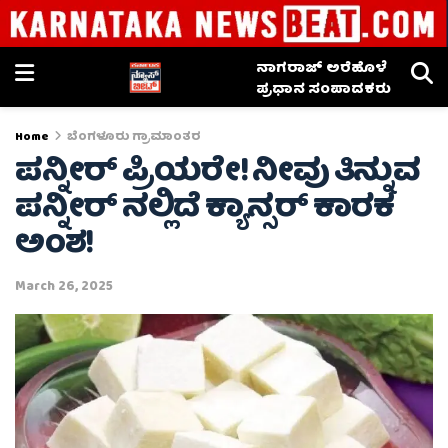
ನಾಗರಾಜ್ ಅರೆಹೊಳೆ
ಪ್ರಧಾನ ಸಂಪಾದಕರು
Home
ಬೆಂಗಳೂರು ಗ್ರಾಮಾಂತರ
ಪನ್ನೀರ್ ಪ್ರಿಯರೇ! ನೀವು ತಿನ್ನುವ
ಪನ್ನೀರ್ ನಲ್ಲಿದೆ ಕ್ಯಾನ್ಸರ್ ಕಾರಕ
ಅಂಶ!
March 26, 2025