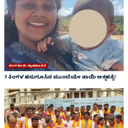
ಬೆಂಗಳೂರು ಗ್ರಾಮಾಂತರ
7 ತಿಂಗಳ ಹಸುಗೂಸಿನ ಮುಂದೆಯೇ ತಾಯಿ ಆತ್ಮಹತ್ಯೆ!