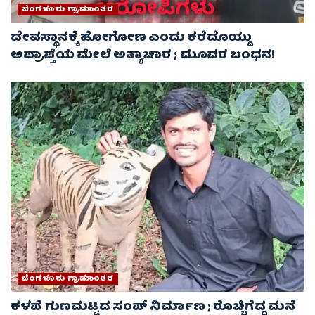
ಬೆಂಗಳೂರು ಗ್ರಾಮಾಂತರ
ದೇವಸ್ಥಾನಕ್ಕೆ ಹೋಗೋಣ ಎಂದು ಕರೆದೊಯ್ದು
ಅಪ್ರಾಪ್ತೆಯ ಮೇಲೆ ಅತ್ಯಾಚಾರ ; ಮೂವರ ಬಂಧನ!
ಬೆಂಗಳೂರು ಗ್ರಾಮಾಂತರ
ಕಳಪೆ ಗುಣಮಟ್ಟದ ಸಂಪ್ ನಿರ್ಮಾಣ ; ರೊಚ್ಚಿಗೆದ್ದ ಮನೆ