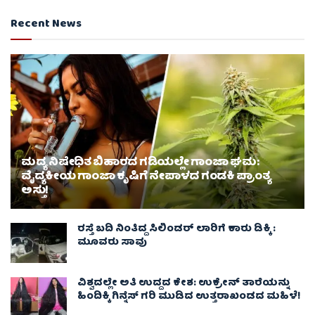
Recent News
ಮದ್ಯ ನಿಷೇಧಿತ ಬಿಹಾರದ ಗಡಿಯಲ್ಲೇ ಗಾಂಜಾ ಘಮ:
ವೈದ್ಯಕೀಯ ಗಾಂಜಾ ಕೃಷಿಗೆ ನೇಪಾಳದ ಗಂಡಕಿ ಪ್ರಾಂತ್ಯ
ಅಸ್ತು!
ರಸ್ತೆ ಬದಿ ನಿಂತಿದ್ದ ಸಿಲಿಂಡರ್ ಲಾರಿಗೆ ಕಾರು ಡಿಕ್ಕಿ :
ಮೂವರು ಸಾವು
ವಿಶ್ವದಲ್ಲೇ ಅತಿ ಉದ್ದದ ಕೇಶ: ಉಕ್ರೇನ್ ತಾರೆಯನ್ನು
ಹಿಂದಿಕ್ಕಿ ಗಿನ್ನೆಸ್ ಗರಿ ಮುಡಿದ ಉತ್ತರಾಖಂಡದ ಮಹಿಳೆ!