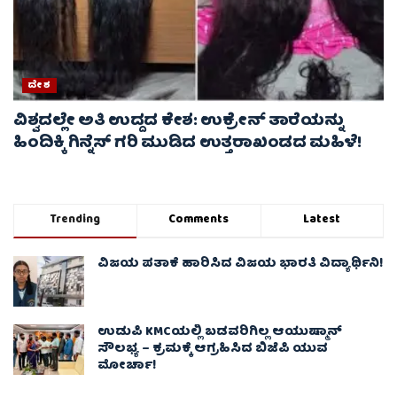
ದೇಶ
ವಿಶ್ವದಲ್ಲೇ ಅತಿ ಉದ್ದದ ಕೇಶ: ಉಕ್ರೇನ್ ತಾರೆಯನ್ನು
ಹಿಂದಿಕ್ಕಿ ಗಿನ್ನೆಸ್ ಗರಿ ಮುಡಿದ ಉತ್ತರಾಖಂಡದ ಮಹಿಳೆ!
Trending
Comments
Latest
ವಿಜಯ ಪತಾಕೆ ಹಾರಿಸಿದ ವಿಜಯ ಭಾರತಿ ವಿದ್ಯಾರ್ಥಿನಿ!
ಉಡುಪಿ KMCಯಲ್ಲಿ ಬಡವರಿಗಿಲ್ಲ ಆಯುಷ್ಮಾನ್
ಸೌಲಭ್ಯ – ಕ್ರಮಕ್ಕೆ ಆಗ್ರಹಿಸಿದ ಬಿಜೆಪಿ ಯುವ
ಮೋರ್ಚಾ!