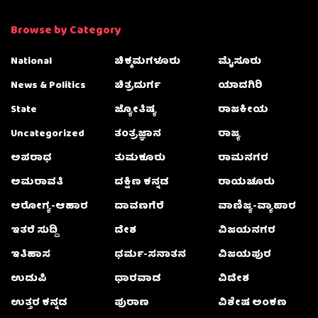
Browse by Category
National
ಚಿಕ್ಕಮಗಳೂರು
ಮೈಸೂರು
News & Politics
ಚಿತ್ರದುರ್ಗ
ಯಾದಗಿರಿ
State
ಜ್ಯೋತಿಷ್ಯ
ರಾಜಕೀಯ
Uncategorized
ತಂತ್ರಜ್ಞಾನ
ರಾಜ್ಯ
ಅಪರಾಧ
ತುಮಕೂರು
ರಾಮನಗರ
ಅಮರಾವತಿ
ದಕ್ಷಿಣ ಕನ್ನಡ
ರಾಯಚೂರು
ಆರೋಗ್ಯ-ಆಹಾರ
ದಾವಣಗೆರೆ
ವಾಣಿಜ್ಯ-ವ್ಯಾಪಾರ
ಇತರೆ ಸುದ್ದಿ
ದೇಶ
ವಿಜಯನಗರ
ಇತಿಹಾಸ
ಧರ್ಮ-ಸನಾತನ
ವಿಜಯಪುರ
ಉಡುಪಿ
ಧಾರವಾಡ
ವಿದೇಶ
ಉತ್ತರ ಕನ್ನಡ
ಪುರಾಣ
ವಿಶೇಷ ಅಂಕಣ