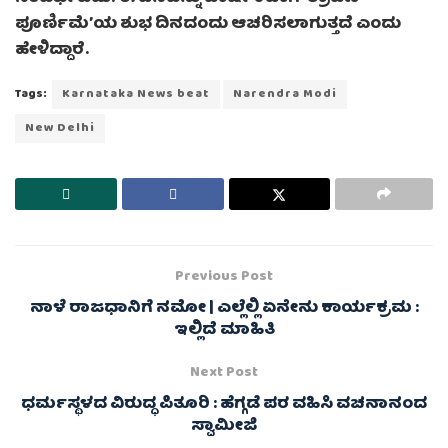
ಪೂರ್ಣಿಮೆʼಯ ಶುಭ ದಿನದಂದು ಆಚರಿಸಲಾಗುತ್ತದೆ ಎಂದು
ಹೇಳಿದ್ದಾರೆ.
Tags:
Karnataka News beat
Narendra Modi
New Delhi
Previous Post
ನಾಳೆ ರಾಜಧಾನಿಗೆ ನಮೋ | ಎಲ್ಲೆಲ್ಲಿ ಏನೇನು ಕಾರ್ಯಕ್ರಮ :
ಇಲ್ಲಿದೆ ಮಾಹಿತಿ
Next Post
ಧರ್ಮಸ್ಥಳದ ವಿರುದ್ಧ ಪಿತೂರಿ : ಹೆಗ್ಗಡೆ ಪರ ವಹಿಸಿ ವಚನಾನಂದ
ಸ್ವಾಮೀಜಿ