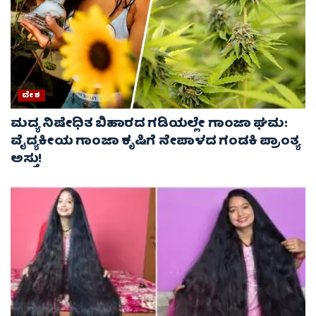
ದೇಶ
ಮದ್ಯ ನಿಷೇಧಿತ ಬಿಹಾರದ ಗಡಿಯಲ್ಲೇ ಗಾಂಜಾ ಘಮ:
ವೈದ್ಯಕೀಯ ಗಾಂಜಾ ಕೃಷಿಗೆ ನೇಪಾಳದ ಗಂಡಕಿ ಪ್ರಾಂತ್ಯ
ಅಸ್ತು!