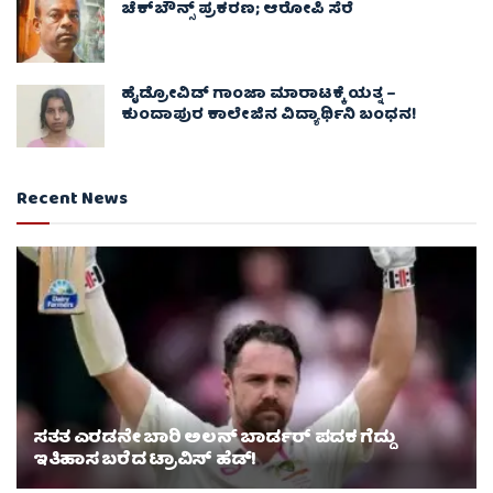
ಚೆಕ್​ಬೌನ್ಸ್​ ಪ್ರಕರಣ; ಆರೋಪಿ ಸೆರೆ
ಹೈಡ್ರೋವಿಡ್ ಗಾಂಜಾ ಮಾರಾಟಕ್ಕೆ ಯತ್ನ –
ಕುಂದಾಪುರ ಕಾಲೇಜಿನ ವಿದ್ಯಾರ್ಥಿನಿ ಬಂಧನ!
Recent News
ಸತತ ಎರಡನೇ ಬಾರಿ ಅಲನ್ ಬಾರ್ಡರ್ ಪದಕ ಗೆದ್ದು
ಇತಿಹಾಸ ಬರೆದ ಟ್ರಾವಿಸ್ ಹೆಡ್!