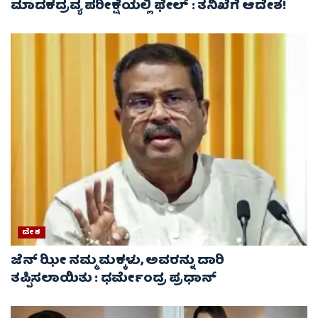
ಮಾದಕದ್ರವ್ಯ ಪರೀಕ್ಷೆಯಲ್ಲಿ ಫೇಲ್ : ತನಿಖೆಗೆ ಆದೇಶ!
ದೇಶ
ಜೆನ್ ಝೀ ನಮ್ಮ ಮಕ್ಕಳು, ಅವರನ್ನು ದಾರಿ
ತಪ್ಪಿಸಲಾಯಿತು : ಧರ್ಮೇಂದ್ರ ಪ್ರಧಾನ್