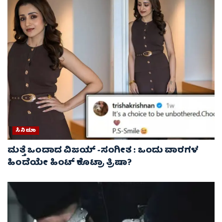
ಸಿನಿಮಾ
ಮತ್ತೆ ಒಂದಾದ ವಿಜಯ್ -ಸಂಗೀತ : ಒಂದು ವಾರಗಳ
ಹಿಂದೆಯೇ ಹಿಂಟ್ ಕೊಟ್ರಾ ತ್ರಿಷಾ?