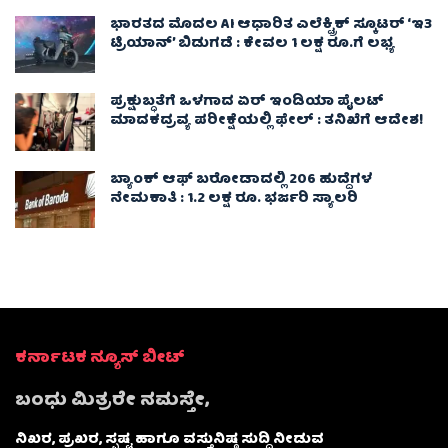
ಭಾರತದ ಮೊದಲ AI ಆಧಾರಿತ ಎಲೆಕ್ಟ್ರಿಕ್ ಸ್ಕೂಟರ್ ‘ಇ3
ಟ್ರಿಯಾನ್’ ಬಿಡುಗಡೆ : ಕೇವಲ 1 ಲಕ್ಷ ರೂ.ಗೆ ಲಭ್ಯ
ಪ್ರಕ್ಷುಬ್ಧತೆಗೆ ಒಳಗಾದ ಏರ್ ಇಂಡಿಯಾ ಪೈಲಟ್
ಮಾದಕದ್ರವ್ಯ ಪರೀಕ್ಷೆಯಲ್ಲಿ ಫೇಲ್ : ತನಿಖೆಗೆ ಆದೇಶ!
ಬ್ಯಾಂಕ್ ಆಫ್ ಬರೋಡಾದಲ್ಲಿ 206 ಹುದ್ದೆಗಳ
ನೇಮಕಾತಿ : 1.2 ಲಕ್ಷ ರೂ. ಭರ್ಜರಿ ಸ್ಯಾಲರಿ
ಕರ್ನಾಟಕ ನ್ಯೂಸ್ ಬೀಟ್
ಬಂಧು ಮಿತ್ರರೇ ನಮಸ್ತೇ,
ನಿಖರ, ಪ್ರಖರ, ಸ್ಪಷ್ಟ ಹಾಗೂ ವಸ್ತುನಿಷ್ಠ ಸುದ್ದಿ ನೀಡುವ