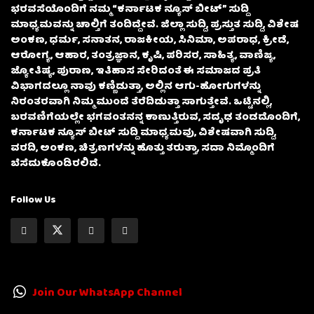
ಭರವಸೆಯೊಂದಿಗೆ ನಮ್ಮ “ಕರ್ನಾಟಕ ನ್ಯೂಸ್ ಬೀಟ್” ಸುದ್ದಿ
ಮಾಧ್ಯಮವನ್ನು ಚಾಲ್ತಿಗೆ ತಂದಿದ್ದೇವೆ. ಜಿಲ್ಲಾ ಸುದ್ದಿ, ಪ್ರಸ್ತುತ ಸುದ್ದಿ, ವಿಶೇಷ
ಅಂಕಣ, ಧರ್ಮ, ಸನಾತನ, ರಾಜಕೀಯ, ಸಿನಿಮಾ, ಅಪರಾಧ, ಕ್ರೀಡೆ,
ಆರೋಗ್ಯ, ಆಹಾರ, ತಂತ್ರಜ್ಞಾನ, ಕೃಷಿ, ಪರಿಸರ, ಸಾಹಿತ್ಯ, ವಾಣಿಜ್ಯ,
ಜ್ಯೋತಿಷ್ಯ, ಪುರಾಣ, ಇತಿಹಾಸ ಸೇರಿದಂತೆ ಈ ಸಮಾಜದ ಪ್ರತಿ
ವಿಭಾಗದಲ್ಲೂ ನಾವು ಕಣ್ಣಿಡುತ್ತಾ, ಅಲ್ಲಿನ ಆಗು-ಹೋಗುಗಳನ್ನು
ನಿರಂತರವಾಗಿ ನಿಮ್ಮ ಮುಂದೆ ತೆರೆದಿಡುತ್ತಾ ಸಾಗುತ್ತೇವೆ. ಒಟ್ಟಿನಲ್ಲಿ,
ಬರವಣಿಗೆಯಲ್ಲೇ ಭಗವಂತನನ್ನ ಕಾಣುತ್ತಿರುವ, ಸದೃಢ ತಂಡದೊಂದಿಗೆ,
ಕರ್ನಾಟಕ ನ್ಯೂಸ್ ಬೀಟ್ ಸುದ್ದಿ ಮಾಧ್ಯಮವು, ವಿಶೇಷವಾಗಿ ಸುದ್ದಿ,
ವರದಿ, ಅಂಕಣ, ಚಿತ್ರಣಗಳನ್ನು ಹೊತ್ತು ತರುತ್ತಾ, ಸದಾ ನಿಮ್ಮೊಂದಿಗೆ
ಬೆಸೆದುಕೊಂಡಿರಲಿದೆ.
Follow Us
Join Our WhatsApp Channel