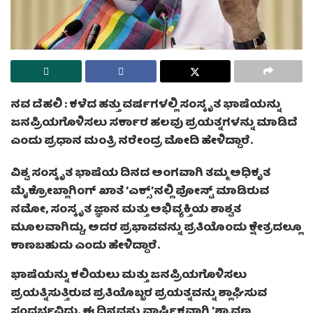
ನವ ದೆಹಲಿ : ಕಳೆದ ಹತ್ತು ವರ್ಷಗಳಲ್ಲಿ ಸಂಸ್ಕೃತ ಭಾಷೆಯನ್ನು
ಜನಪ್ರಿಯಗೊಳಿಸಲು ಸರ್ಕಾರ ಹಲವು ಪ್ರಯತ್ನಗಳನ್ನು ಮಾಡಿದೆ
ಎಂದು ಪ್ರಧಾನ ಮಂತ್ರಿ ನರೇಂದ್ರ ಮೋದಿ ಹೇಳಿದ್ದಾರೆ.
ವಿಶ್ವ ಸಂಸ್ಕೃತ ಭಾಷೆಯ ದಿನದ ಅಂಗವಾಗಿ ತಮ್ಮ ಅಧಿಕೃತ
ಮೈಕ್ರೋಬ್ಲಾಗಿಂಗ್‌ ಖಾತೆ ʼಎಕ್ಸ್‌ʼನಲ್ಲಿ ಪೋಸ್ಟ್‌ ಮಾಡಿರುವ
ನಮೋ, ಸಂಸ್ಕೃತ ಜ್ಞಾನ ಮತ್ತು ಅಭಿವ್ಯಕ್ತಿಯ ಶಾಶ್ವತ
ಮೂಲವಾಗಿದ್ದು, ಅದರ ಪ್ರಭಾವವನ್ನು ಪ್ರತಿಯೊಂದು ಕ್ಷೇತ್ರದಲ್ಲೂ
ಕಾಣಬಹುದು ಎಂದು ಹೇಳಿದ್ದಾರೆ.
ಭಾಷೆಯನ್ನು ಕಲಿಯಲು ಮತ್ತು ಜನಪ್ರಿಯಗೊಳಿಸಲು
ಪ್ರಯತ್ನಿಸುತ್ತಿರುವ ಪ್ರತಿಯೊಬ್ಬರ ಪ್ರಯತ್ನವನ್ನು ಶ್ಲಾಘಿಸುವ
ಸಂದರ್ಭವಿದು. ಈ ದಿನವನ್ನು ವಾರ್ಷಿಕವಾಗಿ ʼಶ್ರಾವಣ