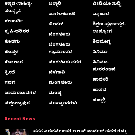
ಕನ್ನಡ-ಸಾಹಿತ್ಯ-
ಬಳ್ಳಾರಿ
ವೀಡಿಯೊ ಸುದ್ದಿ
ಸಂಸ್ಕೃತಿ
ಬಾಗಲಕೋಟೆ
ವ್ಯಾಪಾರ
ಕಲಬುರ್ಗಿ
ಬೀದರ್
ಶಿಕ್ಷಣ-ಸ್ಪರ್ಧಾತ್ಮಕ-
ಕೃಷಿ-ಪರಿಸರ
ಉದ್ಯೋಗ
ಬೆಂಗಳೂರು
ಕೊಡಗು
ಶಿವಮೊಗ್ಗ
ಬೆಂಗಳೂರು
ಕೊಪ್ಪಳ
ಗ್ರಾಮಾಂತರ
ಸಿನಿಮಾ
ಕೋಲಾರ
ಬೆಂಗಳೂರು ನಗರ
ಸಿನಿಮಾ-
ಮನರಂಜನೆ
ಕ್ರೀಡೆ
ಬೆಳಗಾವಿ
ಹಾವೇರಿ
ಗದಗ
ಮಂಗಳೂರು
ಹಾಸನ
ಚಾಮರಾಜನಗರ
ಮಂಡ್ಯ
ಹುಬ್ಬಳ್ಳಿ
ಚಿಕ್ಕಬಳ್ಳಾಫುರ
ಮುಖ್ಯಾಂಶಗಳು
Recent News
ಸತತ ಎರಡನೇ ಬಾರಿ ಅಲನ್ ಬಾರ್ಡರ್ ಪದಕ ಗೆದ್ದು