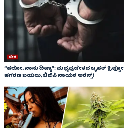
ದೇಶ
“ಹಲೋ, ನಾನು ದಿವ್ಯಾ”: ಮಧ್ಯಪ್ರದೇಶದ ಬೃಹತ್ ಕ್ರಿಪ್ಟೋ
ಹಗರಣ ಬಯಲು, ಬಿಜೆಪಿ ನಾಯಕ ಅರೆಸ್ಟ್!