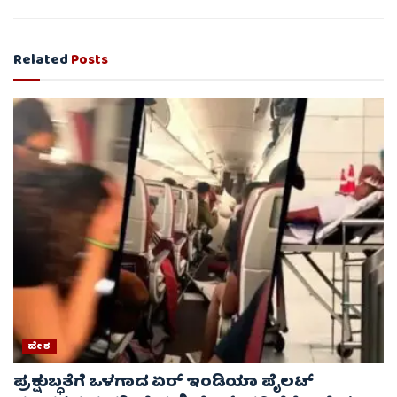
Related
Posts
ದೇಶ
ಪ್ರಕ್ಷುಬ್ಧತೆಗೆ ಒಳಗಾದ ಏರ್ ಇಂಡಿಯಾ ಪೈಲಟ್