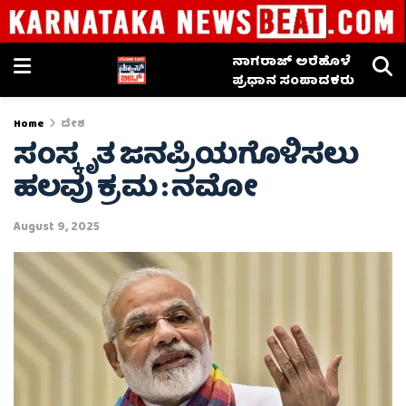
ನಾಗರಾಜ್ ಅರೆಹೊಳೆ
ಪ್ರಧಾನ ಸಂಪಾದಕರು
Home
ದೇಶ
ಸಂಸ್ಕೃತ ಜನಪ್ರಿಯಗೊಳಿಸಲು
ಹಲವು ಕ್ರಮ : ನಮೋ
August 9, 2025