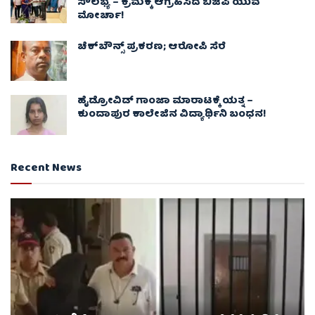
ಸೌಲಭ್ಯ – ಕ್ರಮಕ್ಕೆ ಆಗ್ರಹಿಸಿದ ಬಿಜೆಪಿ ಯುವ
ಮೋರ್ಚಾ!
ಚೆಕ್​ಬೌನ್ಸ್​ ಪ್ರಕರಣ; ಆರೋಪಿ ಸೆರೆ
ಹೈಡ್ರೋವಿಡ್ ಗಾಂಜಾ ಮಾರಾಟಕ್ಕೆ ಯತ್ನ –
ಕುಂದಾಪುರ ಕಾಲೇಜಿನ ವಿದ್ಯಾರ್ಥಿನಿ ಬಂಧನ!
Recent News