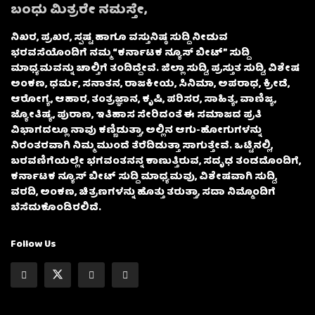
ಬಂಧು ಮಿತ್ರರೇ ನಮಸ್ತೇ,
ನಿಖರ, ಪ್ರಖರ, ಸ್ಪಷ್ಟ ಹಾಗೂ ವಸ್ತುನಿಷ್ಠ ಸುದ್ದಿ ನೀಡುವ
ಭರವಸೆಯೊಂದಿಗೆ ನಮ್ಮ “ಕರ್ನಾಟಕ ನ್ಯೂಸ್ ಬೀಟ್” ಸುದ್ದಿ
ಮಾಧ್ಯಮವನ್ನು ಚಾಲ್ತಿಗೆ ತಂದಿದ್ದೇವೆ. ಜಿಲ್ಲಾ ಸುದ್ದಿ, ಪ್ರಸ್ತುತ ಸುದ್ದಿ, ವಿಶೇಷ
ಅಂಕಣ, ಧರ್ಮ, ಸನಾತನ, ರಾಜಕೀಯ, ಸಿನಿಮಾ, ಅಪರಾಧ, ಕ್ರೀಡೆ,
ಆರೋಗ್ಯ, ಆಹಾರ, ತಂತ್ರಜ್ಞಾನ, ಕೃಷಿ, ಪರಿಸರ, ಸಾಹಿತ್ಯ, ವಾಣಿಜ್ಯ,
ಜ್ಯೋತಿಷ್ಯ, ಪುರಾಣ, ಇತಿಹಾಸ ಸೇರಿದಂತೆ ಈ ಸಮಾಜದ ಪ್ರತಿ
ವಿಭಾಗದಲ್ಲೂ ನಾವು ಕಣ್ಣಿಡುತ್ತಾ, ಅಲ್ಲಿನ ಆಗು-ಹೋಗುಗಳನ್ನು
ನಿರಂತರವಾಗಿ ನಿಮ್ಮ ಮುಂದೆ ತೆರೆದಿಡುತ್ತಾ ಸಾಗುತ್ತೇವೆ. ಒಟ್ಟಿನಲ್ಲಿ,
ಬರವಣಿಗೆಯಲ್ಲೇ ಭಗವಂತನನ್ನ ಕಾಣುತ್ತಿರುವ, ಸದೃಢ ತಂಡದೊಂದಿಗೆ,
ಕರ್ನಾಟಕ ನ್ಯೂಸ್ ಬೀಟ್ ಸುದ್ದಿ ಮಾಧ್ಯಮವು, ವಿಶೇಷವಾಗಿ ಸುದ್ದಿ,
ವರದಿ, ಅಂಕಣ, ಚಿತ್ರಣಗಳನ್ನು ಹೊತ್ತು ತರುತ್ತಾ, ಸದಾ ನಿಮ್ಮೊಂದಿಗೆ
ಬೆಸೆದುಕೊಂಡಿರಲಿದೆ.
Follow Us