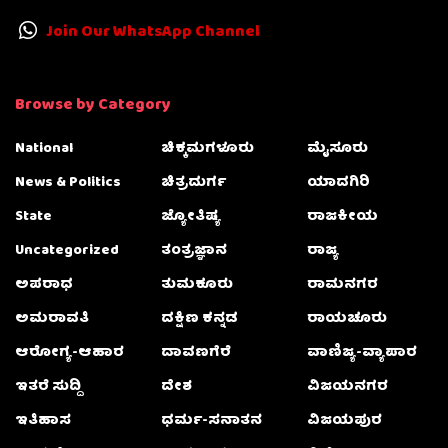
Join Our WhatsApp Channel
Browse by Category
National
ಚಿಕ್ಕಮಗಳೂರು
ಮೈಸೂರು
News & Politics
ಚಿತ್ರದುರ್ಗ
ಯಾದಗಿರಿ
State
ಜ್ಯೋತಿಷ್ಯ
ರಾಜಕೀಯ
Uncategorized
ತಂತ್ರಜ್ಞಾನ
ರಾಜ್ಯ
ಅಪರಾಧ
ತುಮಕೂರು
ರಾಮನಗರ
ಅಮರಾವತಿ
ದಕ್ಷಿಣ ಕನ್ನಡ
ರಾಯಚೂರು
ಆರೋಗ್ಯ-ಆಹಾರ
ದಾವಣಗೆರೆ
ವಾಣಿಜ್ಯ-ವ್ಯಾಪಾರ
ಇತರೆ ಸುದ್ದಿ
ದೇಶ
ವಿಜಯನಗರ
ಇತಿಹಾಸ
ಧರ್ಮ-ಸನಾತನ
ವಿಜಯಪುರ