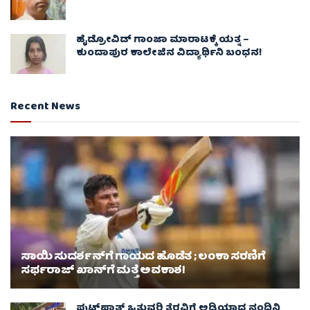
ಹೈಡ್ರೋವಿಡ್ ಗಾಂಜಾ ಮಾರಾಟಕ್ಕೆ ಯತ್ನ –
ಕುಂದಾಪುರ ಕಾಲೇಜಿನ ವಿದ್ಯಾರ್ಥಿನಿ ಬಂಧನ!
Recent News
ಸಾಯಿ ಸುದರ್ಶನ್‌ಗೆ ಗಾಯದ ಹೊಡೆತ ; ಲಂಕಾ ಸರಣಿಗೆ
ಸರ್ಫರಾಜ್ ಖಾನ್‌ಗೆ ಮತ್ತೆ ಅವಕಾಶ!
ಫುಟ್‌ಪಾತ್ ಒತ್ತುವರಿ ತೆರವಿಗೆ ಅಡ್ಡಿಯಾದ ನಂದಿನಿ