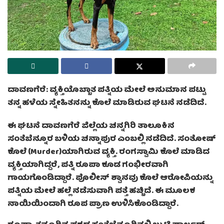
ದಾವಣಗೆರೆ: ವ್ಯಕ್ತಿಯೊಬ್ಬಾತ ಪತ್ನಿಯ ಮೇಲೆ ಅನುಮಾನ ಪಟ್ಟು
ತನ್ನ ಹಳೆಯ ಸ್ನೇಹಿತನನ್ನು ಕೊಲೆ ಮಾಡಿರುವ ಘಟನೆ ನಡೆದಿದೆ.
ಈ ಘಟನೆ ದಾವಣಗೆರೆ ಜಿಲ್ಲೆಯ ಚನ್ನಗಿರಿ ತಾಲೂಕಿನ
ಸಂತೆಬೆನ್ನೂರ ಬಳಿಯ ಚನ್ನಾಪುರ ಎಂಬಲ್ಲಿ ನಡೆದಿದೆ. ಸಂತೋಷ್
ಕೊಲೆ (Murder)ಯಾಗಿರುವ ವ್ಯಕ್ತಿ. ರಂಗಸ್ವಾಮಿ ಕೊಲೆ ಮಾಡಿದ
ವ್ಯಕ್ತಿಯಾಗಿದ್ದರೆ, ಪತ್ನಿ ರೂಪಾ ಕೂಡ ಗಂಭೀರವಾಗಿ
ಗಾಯಗೊಂಡಿದ್ದಾರೆ. ಪೊಲೀಸ್ ಶ್ವಾನವು ಕೊಲೆ ಆರೋಪಿಯನ್ನು
ಪತ್ನಿಯ ಮೇಲೆ ಹಲ್ಲೆ ನಡೆಸುವಾಗಿ ಪತ್ತೆ ಹಚ್ಚಿದೆ. ಈ ಮೂಲಕ
ನಾಯಿಯಿಂದಾಗಿ ರೂಪ ಪ್ರಾಣ ಉಳಿಸಿಕೊಂಡಿದ್ದಾರೆ.