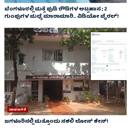
ಬೆಂಗಳೂರಲ್ಲಿ ಮತ್ತೆ ಪುಡಿ ರೌಡಿಗಳ ಅಟ್ಟಹಾಸ ; 2
ಗುಂಪುಗಳ ಮಧ್ಯೆ ಮಾರಾಮಾರಿ.. ವಿಡಿಯೋ ವೈರಲ್‌!
ದಾವಣಗೆರೆ
ಜಗಳೂರಿನಲ್ಲಿ ಮತ್ತೊಂದು ನಕಲಿ ಲೋನ್‌ ಕೇಸ್‌!