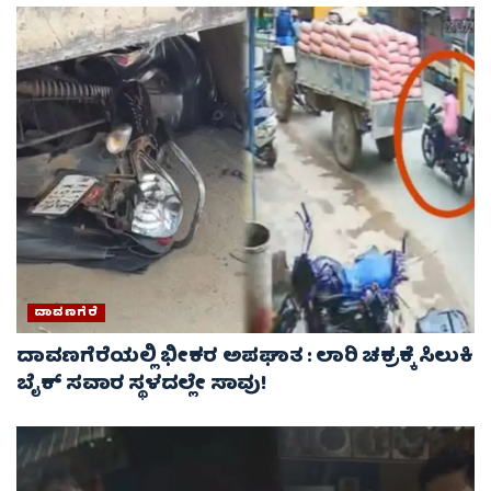
ದಾವಣಗೆರೆ
ದಾವಣಗೆರೆಯಲ್ಲಿ ಭೀಕರ ಅಪಘಾತ : ಲಾರಿ ಚಕ್ರಕ್ಕೆ ಸಿಲುಕಿ
ಬೈಕ್ ಸವಾರ ಸ್ಥಳದಲ್ಲೇ ಸಾವು!