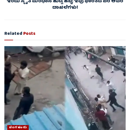
ಇಂದು ಸ್ಮೃತಿ ಮಂಧಾನ ಹುಟ್ಟ ಹಬ್ಬ; ಇವು ಭಾರತದ ಪರ ಅವರ
ದಾಖಲೆಗಳು!
Related
Posts
ಬೆಂಗಳೂರು