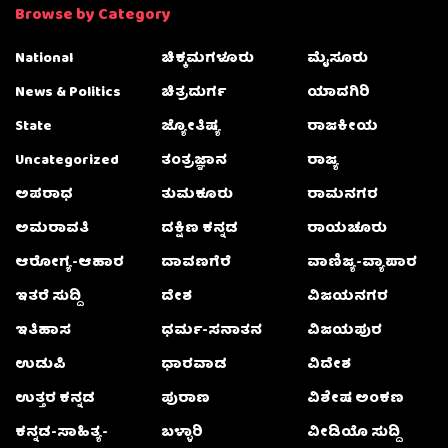
Browse by Category
National
ಚಿಕ್ಕಮಗಳೂರು
ಮೈಸೂರು
News & Politics
ಚಿತ್ರದುರ್ಗ
ಯಾದಗಿರಿ
State
ಜ್ಯೋತಿಷ್ಯ
ರಾಜಕೀಯ
Uncategorized
ತಂತ್ರಜ್ಞಾನ
ರಾಜ್ಯ
ಅಪರಾಧ
ತುಮಕೂರು
ರಾಮನಗರ
ಅಮರಾವತಿ
ದಕ್ಷಿಣ ಕನ್ನಡ
ರಾಯಚೂರು
ಆರೋಗ್ಯ-ಆಹಾರ
ದಾವಣಗೆರೆ
ವಾಣಿಜ್ಯ-ವ್ಯಾಪಾರ
ಇತರೆ ಸುದ್ದಿ
ದೇಶ
ವಿಜಯನಗರ
ಇತಿಹಾಸ
ಧರ್ಮ-ಸನಾತನ
ವಿಜಯಪುರ
ಉಡುಪಿ
ಧಾರವಾಡ
ವಿದೇಶ
ಉತ್ತರ ಕನ್ನಡ
ಪುರಾಣ
ವಿಶೇಷ ಅಂಕಣ
ಕನ್ನಡ-ಸಾಹಿತ್ಯ-
ಬಳ್ಳಾರಿ
ವೀಡಿಯೊ ಸುದ್ದಿ