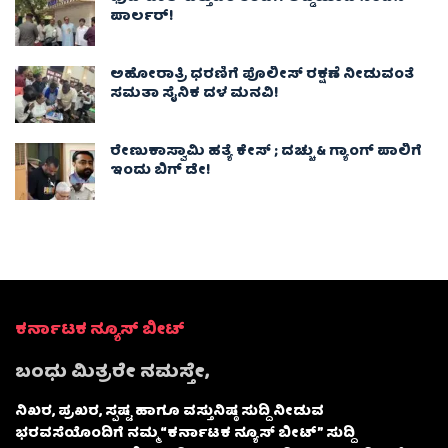
ಪಾರ್ಲರ್!
ಅಹೋರಾತ್ರಿ ಧರಣಿಗೆ ಪೊಲೀಸ್ ರಕ್ಷಣೆ ನೀಡುವಂತೆ
ಸಮತಾ ಸೈನಿಕ ದಳ ಮನವಿ!
ರೇಣುಕಾಸ್ವಾಮಿ ಹತ್ಯೆ ಕೇಸ್‌ ; ದಚ್ಚು & ಗ್ಯಾಂಗ್ ಪಾಲಿಗೆ
ಇಂದು ಬಿಗ್‌ ಡೇ!
ಕರ್ನಾಟಕ ನ್ಯೂಸ್ ಬೀಟ್
ಬಂಧು ಮಿತ್ರರೇ ನಮಸ್ತೇ,
ನಿಖರ, ಪ್ರಖರ, ಸ್ಪಷ್ಟ ಹಾಗೂ ವಸ್ತುನಿಷ್ಠ ಸುದ್ದಿ ನೀಡುವ
ಭರವಸೆಯೊಂದಿಗೆ ನಮ್ಮ “ಕರ್ನಾಟಕ ನ್ಯೂಸ್ ಬೀಟ್” ಸುದ್ದಿ