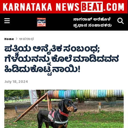
ನಾಗರಾಜ್ ಅರೆಹೊಳೆ
ಪ್ರಧಾನ ಸಂಪಾದಕರು
Home
ಅಪರಾಧ
ಪತ್ನಿಯ ಅನೈತಿಕ ಸಂಬಂಧ;
ಗೆಳೆಯನನ್ನು ಕೊಲೆ ಮಾಡಿದವನ
ಹಿಡಿದುಕೊಟ್ಟ ನಾಯಿ!
July 18, 2024