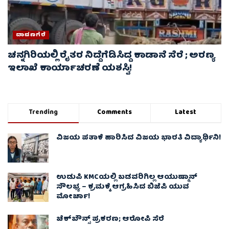
ದಾವಣಗೆರೆ
ಚನ್ನಗಿರಿಯಲ್ಲಿ ರೈತರ ನಿದ್ದೆಗೆಡಿಸಿದ್ದ ಕಾಡಾನೆ ಸೆರೆ ; ಅರಣ್ಯ
ಇಲಾಖೆ ಕಾರ್ಯಾಚರಣೆ ಯಶಸ್ವಿ!
Trending
Comments
Latest
ವಿಜಯ ಪತಾಕೆ ಹಾರಿಸಿದ ವಿಜಯ ಭಾರತಿ ವಿದ್ಯಾರ್ಥಿನಿ!
ಉಡುಪಿ KMCಯಲ್ಲಿ ಬಡವರಿಗಿಲ್ಲ ಆಯುಷ್ಮಾನ್
ಸೌಲಭ್ಯ – ಕ್ರಮಕ್ಕೆ ಆಗ್ರಹಿಸಿದ ಬಿಜೆಪಿ ಯುವ
ಮೋರ್ಚಾ!
ಚೆಕ್​ಬೌನ್ಸ್​ ಪ್ರಕರಣ; ಆರೋಪಿ ಸೆರೆ