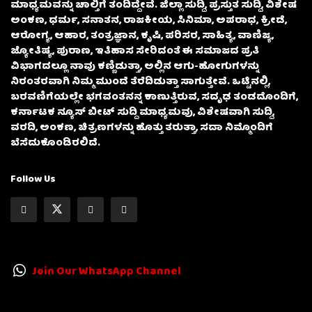
ಮಾಧ್ಯಮವನ್ನು ಚಾಲ್ತಿಗೆ ತಂದಿದ್ದೇವೆ. ಜಿಲ್ಲಾ ಸುದ್ದಿ, ಪ್ರಸ್ತುತ ಸುದ್ದಿ, ವಿಶೇಷ
ಅಂಕಣ, ಧರ್ಮ, ಸನಾತನ, ರಾಜಕೀಯ, ಸಿನಿಮಾ, ಅಪರಾಧ, ಕ್ರೀಡೆ,
ಆರೋಗ್ಯ, ಆಹಾರ, ತಂತ್ರಜ್ಞಾನ, ಕೃಷಿ, ಪರಿಸರ, ಸಾಹಿತ್ಯ, ವಾಣಿಜ್ಯ,
ಜ್ಯೋತಿಷ್ಯ, ಪುರಾಣ, ಇತಿಹಾಸ ಸೇರಿದಂತೆ ಈ ಸಮಾಜದ ಪ್ರತಿ
ವಿಭಾಗದಲ್ಲೂ ನಾವು ಕಣ್ಣಿಡುತ್ತಾ, ಅಲ್ಲಿನ ಆಗು-ಹೋಗುಗಳನ್ನು
ನಿರಂತರವಾಗಿ ನಿಮ್ಮ ಮುಂದೆ ತೆರೆದಿಡುತ್ತಾ ಸಾಗುತ್ತೇವೆ. ಒಟ್ಟಿನಲ್ಲಿ,
ಬರವಣಿಗೆಯಲ್ಲೇ ಭಗವಂತನನ್ನ ಕಾಣುತ್ತಿರುವ, ಸದೃಢ ತಂಡದೊಂದಿಗೆ,
ಕರ್ನಾಟಕ ನ್ಯೂಸ್ ಬೀಟ್ ಸುದ್ದಿ ಮಾಧ್ಯಮವು, ವಿಶೇಷವಾಗಿ ಸುದ್ದಿ,
ವರದಿ, ಅಂಕಣ, ಚಿತ್ರಣಗಳನ್ನು ಹೊತ್ತು ತರುತ್ತಾ, ಸದಾ ನಿಮ್ಮೊಂದಿಗೆ
ಬೆಸೆದುಕೊಂಡಿರಲಿದೆ.
Follow Us
Join Our WhatsApp Channel