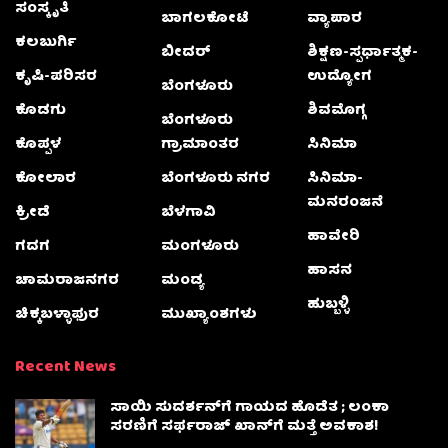
ಸಂಸ್ಕೃತಿ
ಬಾಗಲಕೋಟೆ
ವ್ಯಾಪಾರ
ಕಲಬುರ್ಗಿ
ಬೀದರ್
ಶಿಕ್ಷಣ-ಸ್ಪರ್ಧಾತ್ಮಕ-
ಕೃಷಿ-ಪರಿಸರ
ಉದ್ಯೋಗ
ಬೆಂಗಳೂರು
ಕೊಡಗು
ಶಿವಮೊಗ್ಗ
ಬೆಂಗಳೂರು
ಕೊಪ್ಪಳ
ಗ್ರಾಮಾಂತರ
ಸಿನಿಮಾ
ಕೋಲಾರ
ಬೆಂಗಳೂರು ನಗರ
ಸಿನಿಮಾ-
ಮನರಂಜನೆ
ಕ್ರೀಡೆ
ಬೆಳಗಾವಿ
ಹಾವೇರಿ
ಗದಗ
ಮಂಗಳೂರು
ಹಾಸನ
ಚಾಮರಾಜನಗರ
ಮಂಡ್ಯ
ಹುಬ್ಬಳ್ಳಿ
ಚಿಕ್ಕಬಳ್ಳಾಫುರ
ಮುಖ್ಯಾಂಶಗಳು
Recent News
ಸಾಯಿ ಸುದರ್ಶನ್‌ಗೆ ಗಾಯದ ಹೊಡೆತ ; ಲಂಕಾ
ಸರಣಿಗೆ ಸರ್ಫರಾಜ್ ಖಾನ್‌ಗೆ ಮತ್ತೆ ಅವಕಾಶ!