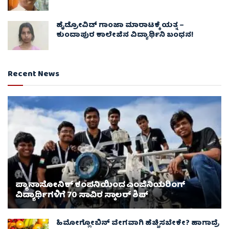
ಹೈಡ್ರೋವಿಡ್ ಗಾಂಜಾ ಮಾರಾಟಕ್ಕೆ ಯತ್ನ –
ಕುಂದಾಪುರ ಕಾಲೇಜಿನ ವಿದ್ಯಾರ್ಥಿನಿ ಬಂಧನ!
Recent News
ಪ್ಯಾನಾಸೋನಿಕ್ ಕಂಪನಿಯಿಂದ ಎಂಜಿನಿಯರಿಂಗ್
ವಿದ್ಯಾರ್ಥಿಗಳಿಗೆ 70 ಸಾವಿರ ಸ್ಕಾಲರ್ ಶಿಪ್
ಹಿಮೋಗ್ಲೋಬಿನ್ ವೇಗವಾಗಿ ಹೆಚ್ಚಿಸಬೇಕೇ? ಹಾಗಾದ್ರೆ