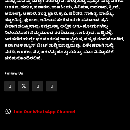
ಮಾಧ್ಯಮವನ್ನು ಚಾಲ್ತಿಗೆ ತಂದಿದ್ದೇವೆ. ಜಿಲ್ಲಾ ಸುದ್ದಿ, ಪ್ರಸ್ತುತ ಸುದ್ದಿ, ವಿಶೇಷ
ಅಂಕಣ, ಧರ್ಮ, ಸನಾತನ, ರಾಜಕೀಯ, ಸಿನಿಮಾ, ಅಪರಾಧ, ಕ್ರೀಡೆ,
ಆರೋಗ್ಯ, ಆಹಾರ, ತಂತ್ರಜ್ಞಾನ, ಕೃಷಿ, ಪರಿಸರ, ಸಾಹಿತ್ಯ, ವಾಣಿಜ್ಯ,
ಜ್ಯೋತಿಷ್ಯ, ಪುರಾಣ, ಇತಿಹಾಸ ಸೇರಿದಂತೆ ಈ ಸಮಾಜದ ಪ್ರತಿ
ವಿಭಾಗದಲ್ಲೂ ನಾವು ಕಣ್ಣಿಡುತ್ತಾ, ಅಲ್ಲಿನ ಆಗು-ಹೋಗುಗಳನ್ನು
ನಿರಂತರವಾಗಿ ನಿಮ್ಮ ಮುಂದೆ ತೆರೆದಿಡುತ್ತಾ ಸಾಗುತ್ತೇವೆ. ಒಟ್ಟಿನಲ್ಲಿ,
ಬರವಣಿಗೆಯಲ್ಲೇ ಭಗವಂತನನ್ನ ಕಾಣುತ್ತಿರುವ, ಸದೃಢ ತಂಡದೊಂದಿಗೆ,
ಕರ್ನಾಟಕ ನ್ಯೂಸ್ ಬೀಟ್ ಸುದ್ದಿ ಮಾಧ್ಯಮವು, ವಿಶೇಷವಾಗಿ ಸುದ್ದಿ,
ವರದಿ, ಅಂಕಣ, ಚಿತ್ರಣಗಳನ್ನು ಹೊತ್ತು ತರುತ್ತಾ, ಸದಾ ನಿಮ್ಮೊಂದಿಗೆ
ಬೆಸೆದುಕೊಂಡಿರಲಿದೆ.
Follow Us
Join Our WhatsApp Channel