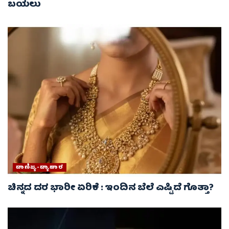
ಬಯಲು
ವಾಣಿಜ್ಯ-ವ್ಯಾಪಾರ
ಚಿನ್ನದ ದರ ಭಾರೀ ಏರಿಕೆ : ಇಂದಿನ ಬೆಲೆ ಎಷ್ಟಿದೆ ಗೊತ್ತಾ?