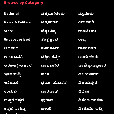
Browse by Category
National
ಚಿಕ್ಕಮಗಳೂರು
ಮೈಸೂರು
News & Politics
ಚಿತ್ರದುರ್ಗ
ಯಾದಗಿರಿ
State
ಜ್ಯೋತಿಷ್ಯ
ರಾಜಕೀಯ
Uncategorized
ತಂತ್ರಜ್ಞಾನ
ರಾಜ್ಯ
ಅಪರಾಧ
ತುಮಕೂರು
ರಾಮನಗರ
ಅಮರಾವತಿ
ದಕ್ಷಿಣ ಕನ್ನಡ
ರಾಯಚೂರು
ಆರೋಗ್ಯ-ಆಹಾರ
ದಾವಣಗೆರೆ
ವಾಣಿಜ್ಯ-ವ್ಯಾಪಾರ
ಇತರೆ ಸುದ್ದಿ
ದೇಶ
ವಿಜಯನಗರ
ಇತಿಹಾಸ
ಧರ್ಮ-ಸನಾತನ
ವಿಜಯಪುರ
ಉಡುಪಿ
ಧಾರವಾಡ
ವಿದೇಶ
ಉತ್ತರ ಕನ್ನಡ
ಪುರಾಣ
ವಿಶೇಷ ಅಂಕಣ
ಕನ್ನಡ-ಸಾಹಿತ್ಯ-
ಬಳ್ಳಾರಿ
ವೀಡಿಯೊ ಸುದ್ದಿ