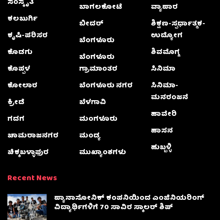
ಸಂಸ್ಕೃತಿ
ಬಾಗಲಕೋಟೆ
ವ್ಯಾಪಾರ
ಕಲಬುರ್ಗಿ
ಬೀದರ್
ಶಿಕ್ಷಣ-ಸ್ಪರ್ಧಾತ್ಮಕ-
ಕೃಷಿ-ಪರಿಸರ
ಉದ್ಯೋಗ
ಬೆಂಗಳೂರು
ಕೊಡಗು
ಶಿವಮೊಗ್ಗ
ಬೆಂಗಳೂರು
ಕೊಪ್ಪಳ
ಗ್ರಾಮಾಂತರ
ಸಿನಿಮಾ
ಕೋಲಾರ
ಬೆಂಗಳೂರು ನಗರ
ಸಿನಿಮಾ-
ಮನರಂಜನೆ
ಕ್ರೀಡೆ
ಬೆಳಗಾವಿ
ಹಾವೇರಿ
ಗದಗ
ಮಂಗಳೂರು
ಹಾಸನ
ಚಾಮರಾಜನಗರ
ಮಂಡ್ಯ
ಹುಬ್ಬಳ್ಳಿ
ಚಿಕ್ಕಬಳ್ಳಾಫುರ
ಮುಖ್ಯಾಂಶಗಳು
Recent News
ಪ್ಯಾನಾಸೋನಿಕ್ ಕಂಪನಿಯಿಂದ ಎಂಜಿನಿಯರಿಂಗ್
ವಿದ್ಯಾರ್ಥಿಗಳಿಗೆ 70 ಸಾವಿರ ಸ್ಕಾಲರ್ ಶಿಪ್