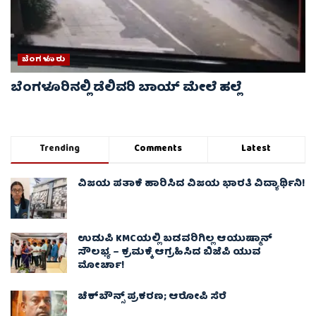
ಬೆಂಗಳೂರು
ಬೆಂಗಳೂರಿನಲ್ಲಿ ಡೆಲಿವರಿ ಬಾಯ್ ಮೇಲೆ‌ ಹಲ್ಲೆ
Trending
Comments
Latest
ವಿಜಯ ಪತಾಕೆ ಹಾರಿಸಿದ ವಿಜಯ ಭಾರತಿ ವಿದ್ಯಾರ್ಥಿನಿ!
ಉಡುಪಿ KMCಯಲ್ಲಿ ಬಡವರಿಗಿಲ್ಲ ಆಯುಷ್ಮಾನ್
ಸೌಲಭ್ಯ – ಕ್ರಮಕ್ಕೆ ಆಗ್ರಹಿಸಿದ ಬಿಜೆಪಿ ಯುವ
ಮೋರ್ಚಾ!
ಚೆಕ್​ಬೌನ್ಸ್​ ಪ್ರಕರಣ; ಆರೋಪಿ ಸೆರೆ