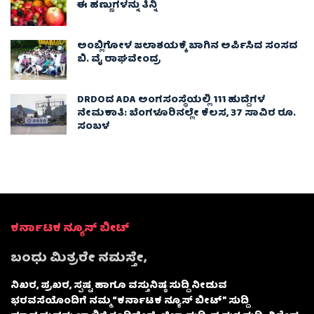
ಈ ಹಣ್ಣುಗಳನ್ನು ತಿನ್ನಿ
ಅಂಬ್ಲಿಗೋಳ ಜಲಾಶಯಕ್ಕೆ ಬಾಗಿನ ಅರ್ಪಿಸಿದ ಸಂಸದ
ಬಿ. ವೈ ರಾಘವೇಂದ್ರ
DRDOದ ADA ಅಂಗಸಂಸ್ಥೆಯಲ್ಲಿ 111 ಹುದ್ದೆಗಳ
ನೇಮಕಾತಿ: ಬೆಂಗಳೂರಿನಲ್ಲೇ ಕೆಲಸ, 37 ಸಾವಿರ ರೂ.
ಸಂಬಳ
ಕರ್ನಾಟಕ ನ್ಯೂಸ್ ಬೀಟ್
ಬಂಧು ಮಿತ್ರರೇ ನಮಸ್ತೇ,
ನಿಖರ, ಪ್ರಖರ, ಸ್ಪಷ್ಟ ಹಾಗೂ ವಸ್ತುನಿಷ್ಠ ಸುದ್ದಿ ನೀಡುವ
ಭರವಸೆಯೊಂದಿಗೆ ನಮ್ಮ “ಕರ್ನಾಟಕ ನ್ಯೂಸ್ ಬೀಟ್” ಸುದ್ದಿ