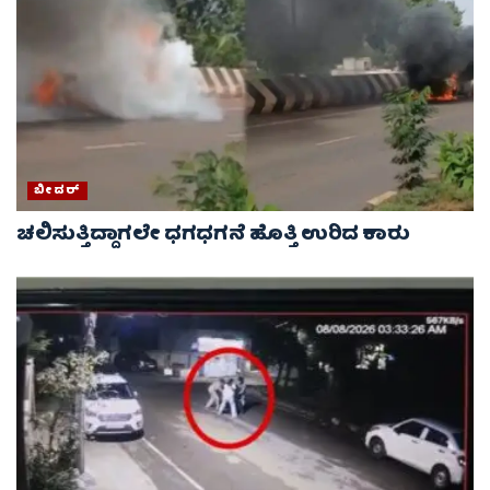
ಬೀದರ್
ಚಲಿಸುತ್ತಿದ್ದಾಗಲೇ ಧಗಧಗನೆ ಹೊತ್ತಿ ಉರಿದ ಕಾರು