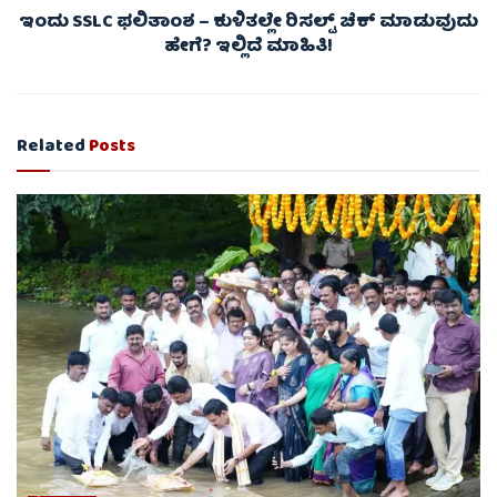
ಇಂದು SSLC ಫಲಿತಾಂಶ – ಕುಳಿತಲ್ಲೇ ರಿಸಲ್ಟ್ ಚೆಕ್​ ಮಾಡುವುದು
ಹೇಗೆ? ಇಲ್ಲಿದೆ ಮಾಹಿತಿ!
Related
Posts