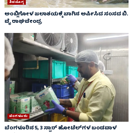
ಶಿವಮೊಗ್ಗ
ಅಂಬ್ಲಿಗೋಳ ಜಲಾಶಯಕ್ಕೆ ಬಾಗಿನ ಅರ್ಪಿಸಿದ ಸಂಸದ ಬಿ.
ವೈ ರಾಘವೇಂದ್ರ
ಬೆಂಗಳೂರು
ಬೆಂಗಳೂರಿನ 5, 3 ಸ್ಟಾರ್​​​​ ಹೋಟೆಲ್​​​​ಗಳ ಬಂಡವಾಳ