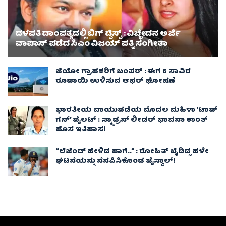
ದಳಪತಿ ದಾಂಪತ್ಯದಲ್ಲಿ ಬಿಗ್ ಟ್ವಿಸ್ಟ್ : ವಿಚ್ಛೇದನ ಅರ್ಜಿ
ವಾಪಾಸ್‌ ಪಡೆದ ಸಿಎಂ ವಿಜಯ್ ಪತ್ನಿ ಸಂಗೀತಾ‌
ಜಿಯೋ ಗ್ರಾಹಕರಿಗೆ ಬಂಪರ್ : ಈಗ 6 ಸಾವಿರ
ರೂಪಾಯಿ ಉಳಿಸುವ ಆಫರ್ ಘೋಷಣೆ
ಭಾರತೀಯ ವಾಯುಪಡೆಯ ಮೊದಲ ಮಹಿಳಾ ‘ಟಾಪ್
ಗನ್’ ಪೈಲಟ್ : ಸ್ಕ್ವಾಡ್ರನ್ ಲೀಡರ್ ಭಾವನಾ ಕಾಂತ್
ಹೊಸ ಇತಿಹಾಸ!
“ಲೆಜೆಂಡ್ ಹೇಳಿದ ಹಾಗೆ..” : ರೋಹಿತ್ ಬೈದಿದ್ದ ಹಳೇ
ಘಟನೆಯನ್ನು ನೆನಪಿಸಿಕೊಂಡ ಜೈಸ್ವಾಲ್!