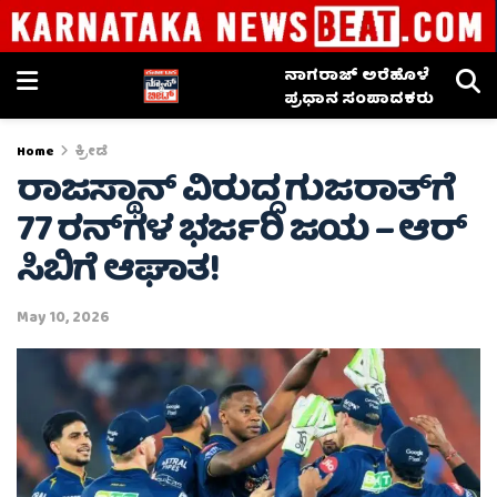
ನಾಗರಾಜ್ ಅರೆಹೊಳೆ
ಪ್ರಧಾನ ಸಂಪಾದಕರು
Home
ಕ್ರೀಡೆ
ರಾಜಸ್ಥಾನ್‌ ವಿರುದ್ಧ ಗುಜರಾತ್‌ಗೆ
77 ರನ್‌ಗಳ ಭರ್ಜರಿ ಜಯ – ಆರ್​
ಸಿಬಿಗೆ ಆಘಾತ!
May 10, 2026