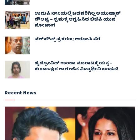
ಉಡುಪಿ KMCಯಲ್ಲಿ ಬಡವರಿಗಿಲ್ಲ ಆಯುಷ್ಮಾನ್
ಸೌಲಭ್ಯ – ಕ್ರಮಕ್ಕೆ ಆಗ್ರಹಿಸಿದ ಬಿಜೆಪಿ ಯುವ
ಮೋರ್ಚಾ!
ಚೆಕ್​ಬೌನ್ಸ್​ ಪ್ರಕರಣ; ಆರೋಪಿ ಸೆರೆ
ಹೈಡ್ರೋವಿಡ್ ಗಾಂಜಾ ಮಾರಾಟಕ್ಕೆ ಯತ್ನ –
ಕುಂದಾಪುರ ಕಾಲೇಜಿನ ವಿದ್ಯಾರ್ಥಿನಿ ಬಂಧನ!
Recent News