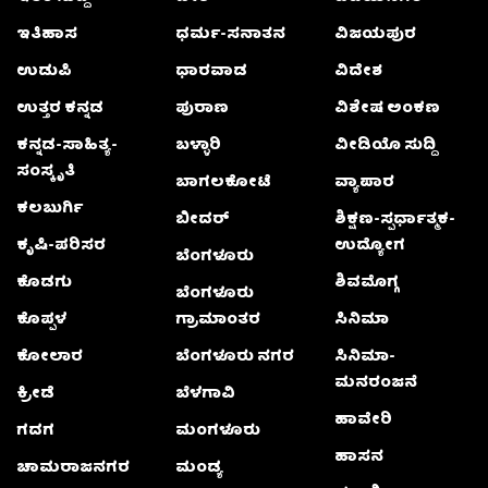
ಇತಿಹಾಸ
ಧರ್ಮ-ಸನಾತನ
ವಿಜಯಪುರ
ಉಡುಪಿ
ಧಾರವಾಡ
ವಿದೇಶ
ಉತ್ತರ ಕನ್ನಡ
ಪುರಾಣ
ವಿಶೇಷ ಅಂಕಣ
ಕನ್ನಡ-ಸಾಹಿತ್ಯ-
ಬಳ್ಳಾರಿ
ವೀಡಿಯೊ ಸುದ್ದಿ
ಸಂಸ್ಕೃತಿ
ಬಾಗಲಕೋಟೆ
ವ್ಯಾಪಾರ
ಕಲಬುರ್ಗಿ
ಬೀದರ್
ಶಿಕ್ಷಣ-ಸ್ಪರ್ಧಾತ್ಮಕ-
ಕೃಷಿ-ಪರಿಸರ
ಉದ್ಯೋಗ
ಬೆಂಗಳೂರು
ಕೊಡಗು
ಶಿವಮೊಗ್ಗ
ಬೆಂಗಳೂರು
ಕೊಪ್ಪಳ
ಗ್ರಾಮಾಂತರ
ಸಿನಿಮಾ
ಕೋಲಾರ
ಬೆಂಗಳೂರು ನಗರ
ಸಿನಿಮಾ-
ಮನರಂಜನೆ
ಕ್ರೀಡೆ
ಬೆಳಗಾವಿ
ಹಾವೇರಿ
ಗದಗ
ಮಂಗಳೂರು
ಹಾಸನ
ಚಾಮರಾಜನಗರ
ಮಂಡ್ಯ