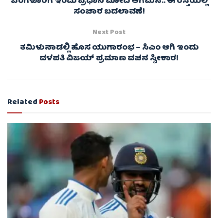
ಬೆಂಗಳೂರಿಗೆ ಇಂದು ಪ್ರಧಾನಿ ಮೋದಿ ಆಗಮನ.. ಈ ರಸ್ತೆಯಲ್ಲಿ
ಸಂಚಾರ ಬದಲಾವಣೆ!
Next Post
ತಮಿಳುನಾಡಲ್ಲಿ ಹೊಸ ಯುಗಾರಂಭ – ಸಿಎಂ ಆಗಿ ಇಂದು
ದಳಪತಿ ವಿಜಯ್ ಪ್ರಮಾಣ ವಚನ ಸ್ವೀಕಾರ!
Related
Posts