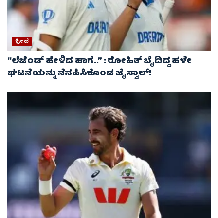
ಕ್ರೀಡೆ
“ಲೆಜೆಂಡ್ ಹೇಳಿದ ಹಾಗೆ..” : ರೋಹಿತ್ ಬೈದಿದ್ದ ಹಳೇ
ಘಟನೆಯನ್ನು ನೆನಪಿಸಿಕೊಂಡ ಜೈಸ್ವಾಲ್!