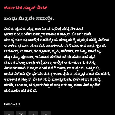
ಕರ್ನಾಟಕ ನ್ಯೂಸ್ ಬೀಟ್
ಬಂಧು ಮಿತ್ರರೇ ನಮಸ್ತೇ,
ನಿಖರ, ಪ್ರಖರ, ಸ್ಪಷ್ಟ ಹಾಗೂ ವಸ್ತುನಿಷ್ಠ ಸುದ್ದಿ ನೀಡುವ
ಭರವಸೆಯೊಂದಿಗೆ ನಮ್ಮ “ಕರ್ನಾಟಕ ನ್ಯೂಸ್ ಬೀಟ್” ಸುದ್ದಿ
ಮಾಧ್ಯಮವನ್ನು ಚಾಲ್ತಿಗೆ ತಂದಿದ್ದೇವೆ. ಜಿಲ್ಲಾ ಸುದ್ದಿ, ಪ್ರಸ್ತುತ ಸುದ್ದಿ, ವಿಶೇಷ
ಅಂಕಣ, ಧರ್ಮ, ಸನಾತನ, ರಾಜಕೀಯ, ಸಿನಿಮಾ, ಅಪರಾಧ, ಕ್ರೀಡೆ,
ಆರೋಗ್ಯ, ಆಹಾರ, ತಂತ್ರಜ್ಞಾನ, ಕೃಷಿ, ಪರಿಸರ, ಸಾಹಿತ್ಯ, ವಾಣಿಜ್ಯ,
ಜ್ಯೋತಿಷ್ಯ, ಪುರಾಣ, ಇತಿಹಾಸ ಸೇರಿದಂತೆ ಈ ಸಮಾಜದ ಪ್ರತಿ
ವಿಭಾಗದಲ್ಲೂ ನಾವು ಕಣ್ಣಿಡುತ್ತಾ, ಅಲ್ಲಿನ ಆಗು-ಹೋಗುಗಳನ್ನು
ನಿರಂತರವಾಗಿ ನಿಮ್ಮ ಮುಂದೆ ತೆರೆದಿಡುತ್ತಾ ಸಾಗುತ್ತೇವೆ. ಒಟ್ಟಿನಲ್ಲಿ,
ಬರವಣಿಗೆಯಲ್ಲೇ ಭಗವಂತನನ್ನ ಕಾಣುತ್ತಿರುವ, ಸದೃಢ ತಂಡದೊಂದಿಗೆ,
ಕರ್ನಾಟಕ ನ್ಯೂಸ್ ಬೀಟ್ ಸುದ್ದಿ ಮಾಧ್ಯಮವು, ವಿಶೇಷವಾಗಿ ಸುದ್ದಿ,
ವರದಿ, ಅಂಕಣ, ಚಿತ್ರಣಗಳನ್ನು ಹೊತ್ತು ತರುತ್ತಾ, ಸದಾ ನಿಮ್ಮೊಂದಿಗೆ
ಬೆಸೆದುಕೊಂಡಿರಲಿದೆ.
Follow Us