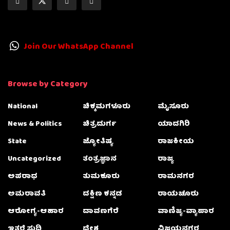
Join Our WhatsApp Channel
Browse by Category
National
ಚಿಕ್ಕಮಗಳೂರು
ಮೈಸೂರು
News & Politics
ಚಿತ್ರದುರ್ಗ
ಯಾದಗಿರಿ
State
ಜ್ಯೋತಿಷ್ಯ
ರಾಜಕೀಯ
Uncategorized
ತಂತ್ರಜ್ಞಾನ
ರಾಜ್ಯ
ಅಪರಾಧ
ತುಮಕೂರು
ರಾಮನಗರ
ಅಮರಾವತಿ
ದಕ್ಷಿಣ ಕನ್ನಡ
ರಾಯಚೂರು
ಆರೋಗ್ಯ-ಆಹಾರ
ದಾವಣಗೆರೆ
ವಾಣಿಜ್ಯ-ವ್ಯಾಪಾರ
ಇತರೆ ಸುದ್ದಿ
ದೇಶ
ವಿಜಯನಗರ