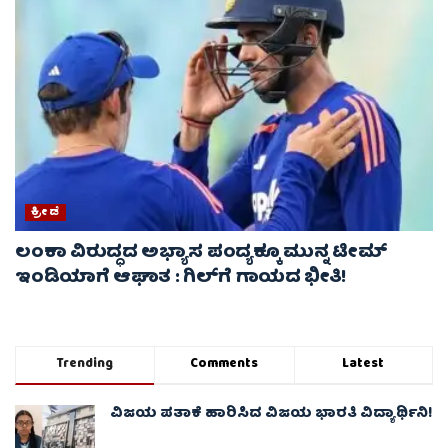
ಕ್ರೀಡೆ
ಲಂಕಾ ವಿರುದ್ಧದ ಅಭ್ಯಾಸ ಪಂದ್ಯಕ್ಕೂ ಮುನ್ನ ಟೀಮ್
ಇಂಡಿಯಾಗೆ ಆಘಾತ : ಗಿಲ್‌ಗೆ ಗಾಯದ ಭೀತಿ!
Trending
Comments
Latest
ವಿಜಯ ಪತಾಕೆ ಹಾರಿಸಿದ ವಿಜಯ ಭಾರತಿ ವಿದ್ಯಾರ್ಥಿನಿ!