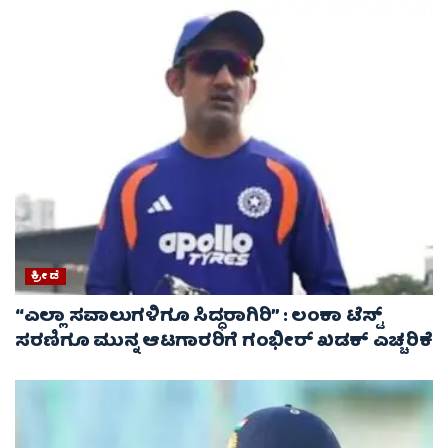
ಕ್ರೀಡೆ
“ಎಲ್ಲಾ ಸವಾಲುಗಳಿಗೂ ಸಿದ್ಧರಾಗಿರಿ” : ಲಂಕಾ ಟೆಸ್ಟ್
ಸರಣಿಗೂ ಮುನ್ನ ಆಟಗಾರರಿಗೆ ಗಂಭೀರ್ ಖಡಕ್ ಎಚ್ಚರಿಕೆ