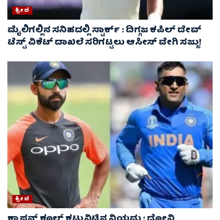
ಕ್ರೀಡೆ
ಮೈಲಿಗಲ್ಲಿನ ಸನಿಹದಲ್ಲಿ ಸ್ಟಾರ್ಕ್ : ದಿಗ್ಗಜ ಕಪಿಲ್ ದೇವ್
ಟೆಸ್ಟ್ ವಿಕೆಟ್ ದಾಖಲೆ ಸರಿಗಟ್ಟಲು ಆಸೀಸ್ ವೇಗಿ ಸಜ್ಜು!
ಕ್ರೀಡೆ
ಕ್ಯಾಪ್ಟನ್ ಕೂಲ್ ಕಟ್ಟುನಿಟ್ಟಿನ ನಿಯಮ : ಧೋನಿ