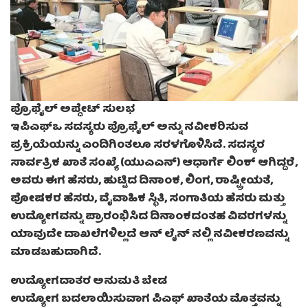
ಪ್ರೊಫೈಲ್ ಅಪ್ಡೇಟ್ ಸುಲಭ
ಇಪಿಎಫ್ಒ ಸದಸ್ಯರು ಪ್ರೊಫೈಲ್ ಅನ್ನು ನವೀಕರಿಸುವ
ಪ್ರಕ್ರಿಯೆಯನ್ನು ಎಂದಿಗಿಂತಲೂ ಸರಳಗೊಳಿಸಿದೆ. ಸದಸ್ಯರ
ಸಾರ್ವತ್ರಿಕ ಖಾತೆ ಸಂಖ್ಯೆ (ಯುಎಎನ್) ಆಧಾರ್ಗೆ ಲಿಂಕ್ ಆಗಿದ್ದರೆ,
ಅವರು ಈಗ ಹೆಸರು, ಹುಟ್ಟಿದ ದಿನಾಂಕ, ಲಿಂಗ, ರಾಷ್ಟ್ರೀಯತೆ,
ಪೋಷಕರ ಹೆಸರು, ವೈವಾಹಿಕ ಸ್ಥಿತಿ, ಸಂಗಾತಿಯ ಹೆಸರು ಮತ್ತು
ಉದ್ಯೋಗವನ್ನು ಪ್ರಾರಂಭಿಸಿದ ದಿನಾಂಕದಂತಹ ವಿವರಗಳನ್ನು
ಯಾವುದೇ ದಾಖಲೆಗಳಿಲ್ಲದೆ ಆನ್ ಲೈನ್ ನಲ್ಲಿ ನವೀಕರಣವನ್ನು
ಮಾಡಬಹುದಾಗಿದೆ.
ಉದ್ಯೋಗದಾತರ ಅನುಮತಿ ಬೇಡ
ಉದ್ಯೋಗ ಬದಲಾಯಿಸುವಾಗ ಪಿಎಫ್ ಖಾತೆಯ ಮೊತ್ತವನ್ನು