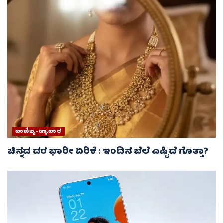
ವಾಣಿಜ್ಯ-ವ್ಯಾಪಾರ
ಚಿನ್ನದ ದರ ಭಾರೀ ಏರಿಕೆ : ಇಂದಿನ ಬೆಲೆ ಎಷ್ಟಿದೆ ಗೊತ್ತಾ?