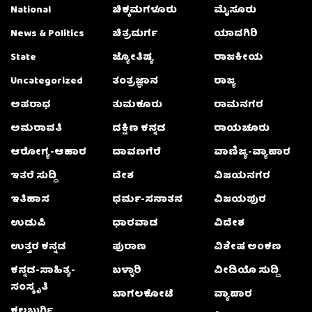
National
ಚಿಕ್ಕಮಗಳೂರು
ಮೈಸೂರು
News & Politics
ಚಿತ್ರದುರ್ಗ
ಯಾದಗಿರಿ
State
ಜ್ಯೋತಿಷ್ಯ
ರಾಜಕೀಯ
Uncategorized
ತಂತ್ರಜ್ಞಾನ
ರಾಜ್ಯ
ಅಪರಾಧ
ತುಮಕೂರು
ರಾಮನಗರ
ಅಮರಾವತಿ
ದಕ್ಷಿಣ ಕನ್ನಡ
ರಾಯಚೂರು
ಆರೋಗ್ಯ-ಆಹಾರ
ದಾವಣಗೆರೆ
ವಾಣಿಜ್ಯ-ವ್ಯಾಪಾರ
ಇತರೆ ಸುದ್ದಿ
ದೇಶ
ವಿಜಯನಗರ
ಇತಿಹಾಸ
ಧರ್ಮ-ಸನಾತನ
ವಿಜಯಪುರ
ಉಡುಪಿ
ಧಾರವಾಡ
ವಿದೇಶ
ಉತ್ತರ ಕನ್ನಡ
ಪುರಾಣ
ವಿಶೇಷ ಅಂಕಣ
ಕನ್ನಡ-ಸಾಹಿತ್ಯ-
ಬಳ್ಳಾರಿ
ವೀಡಿಯೊ ಸುದ್ದಿ
ಸಂಸ್ಕೃತಿ
ಬಾಗಲಕೋಟೆ
ವ್ಯಾಪಾರ
ಕಲಬುರ್ಗಿ