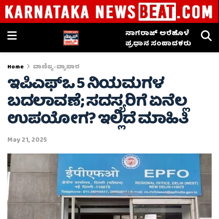
ನಾಗರಾಜ್ ಅರೆಹೊಳೆ
ಪ್ರಧಾನ ಸಂಪಾದಕರು
Home
ವಾಣಿಜ್ಯ-ವ್ಯಾಪಾರ
ಇಪಿಎಫ್ಒ 5 ನಿಯಮಗಳ
ಬದಲಾವಣೆ; ಸದಸ್ಯರಿಗೆ ಏನೆಲ್ಲ
ಉಪಯೋಗ? ಇಲ್ಲಿದೆ ಮಾಹಿತಿ
May 21, 2025