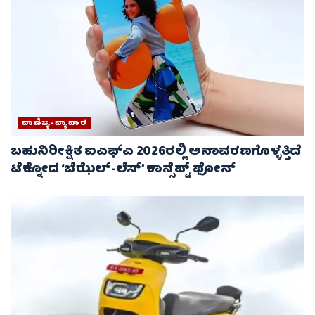
ವಾಣಿಜ್ಯ-ವ್ಯಾಪಾರ
ಬಹುನಿರೀಕ್ಷಿತ ಐಎಫ್‌ಎ 2026ರಲ್ಲಿ ಅನಾವರಣಗೊಳ್ಳತ್ತಿದೆ
ಟೆಕ್ನೋದ ‘ಬೆಝೆಲ್-ಲೆಸ್’ ಕಾನ್ಸೆಪ್ಟ್ ಫೋನ್