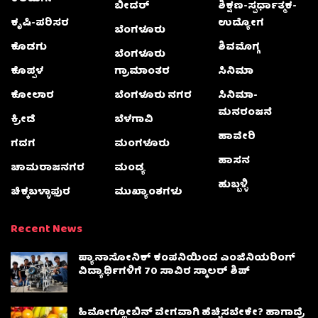
ಬೀದರ್
ಶಿಕ್ಷಣ-ಸ್ಪರ್ಧಾತ್ಮಕ-
ಕೃಷಿ-ಪರಿಸರ
ಉದ್ಯೋಗ
ಬೆಂಗಳೂರು
ಕೊಡಗು
ಶಿವಮೊಗ್ಗ
ಬೆಂಗಳೂರು
ಕೊಪ್ಪಳ
ಗ್ರಾಮಾಂತರ
ಸಿನಿಮಾ
ಕೋಲಾರ
ಬೆಂಗಳೂರು ನಗರ
ಸಿನಿಮಾ-
ಮನರಂಜನೆ
ಕ್ರೀಡೆ
ಬೆಳಗಾವಿ
ಹಾವೇರಿ
ಗದಗ
ಮಂಗಳೂರು
ಹಾಸನ
ಚಾಮರಾಜನಗರ
ಮಂಡ್ಯ
ಹುಬ್ಬಳ್ಳಿ
ಚಿಕ್ಕಬಳ್ಳಾಫುರ
ಮುಖ್ಯಾಂಶಗಳು
Recent News
ಪ್ಯಾನಾಸೋನಿಕ್ ಕಂಪನಿಯಿಂದ ಎಂಜಿನಿಯರಿಂಗ್
ವಿದ್ಯಾರ್ಥಿಗಳಿಗೆ 70 ಸಾವಿರ ಸ್ಕಾಲರ್ ಶಿಪ್
ಹಿಮೋಗ್ಲೋಬಿನ್ ವೇಗವಾಗಿ ಹೆಚ್ಚಿಸಬೇಕೇ? ಹಾಗಾದ್ರೆ