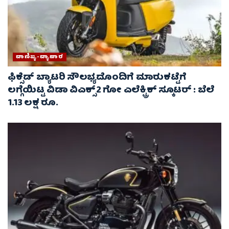
ವಾಣಿಜ್ಯ-ವ್ಯಾಪಾರ
ಫಿಕ್ಸೆಡ್ ಬ್ಯಾಟರಿ ಸೌಲಭ್ಯದೊಂದಿಗೆ ಮಾರುಕಟ್ಟೆಗೆ
ಲಗ್ಗೆಯಿಟ್ಟ ವಿಡಾ ವಿಎಕ್ಸ್2 ಗೋ ಎಲೆಕ್ಟ್ರಿಕ್ ಸ್ಕೂಟರ್ : ಬೆಲೆ
1.13 ಲಕ್ಷ ರೂ.