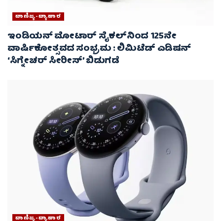
ವಾಣಿಜ್ಯ-ವ್ಯಾಪಾರ
ಇಂಡಿಯನ್ ಮೋಟಾರ್‌ ಸೈಕಲ್‌ನಿಂದ 125ನೇ
ವಾರ್ಷಿಕೋತ್ಸವದ ಸಂಭ್ರಮ : ಲಿಮಿಟೆಡ್ ಎಡಿಷನ್
‘ಸಿಗ್ನೇಚರ್ ಸೀರೀಸ್’ ಬಿಡುಗಡೆ
ವಾಣಿಜ್ಯ-ವ್ಯಾಪಾರ