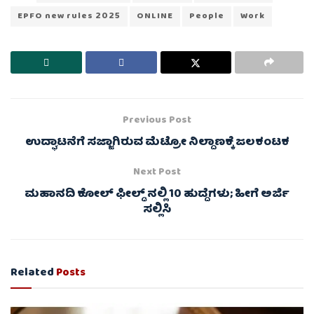
EPFO new rules 2025
ONLINE
People
Work
Previous Post
ಉದ್ಘಾಟನೆಗೆ ಸಜ್ಜಾಗಿರುವ ಮೆಟ್ರೋ ನಿಲ್ದಾಣಕ್ಕೆ ಜಲಕಂಟಕ
Next Post
ಮಹಾನದಿ ಕೋಲ್ ಫೀಲ್ಡ್ ನಲ್ಲಿ 10 ಹುದ್ದೆಗಳು; ಹೀಗೆ ಅರ್ಜಿ
ಸಲ್ಲಿಸಿ
Related
Posts