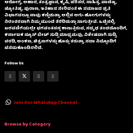
ಆರೋಗ್ಯ, ಆಹಾರ, ತಂತ್ರಜ್ಞಾನ, ಕೃಷಿ, ಪರಿಸರ, ಸಾಹಿತ್ಯ, ವಾಣಿಜ್ಯ,
ಜ್ಯೋತಿಷ್ಯ, ಪುರಾಣ, ಇತಿಹಾಸ ಸೇರಿದಂತೆ ಈ ಸಮಾಜದ ಪ್ರತಿ
ವಿಭಾಗದಲ್ಲೂ ನಾವು ಕಣ್ಣಿಡುತ್ತಾ, ಅಲ್ಲಿನ ಆಗು-ಹೋಗುಗಳನ್ನು
ನಿರಂತರವಾಗಿ ನಿಮ್ಮ ಮುಂದೆ ತೆರೆದಿಡುತ್ತಾ ಸಾಗುತ್ತೇವೆ. ಒಟ್ಟಿನಲ್ಲಿ,
ಬರವಣಿಗೆಯಲ್ಲೇ ಭಗವಂತನನ್ನ ಕಾಣುತ್ತಿರುವ, ಸದೃಢ ತಂಡದೊಂದಿಗೆ,
ಕರ್ನಾಟಕ ನ್ಯೂಸ್ ಬೀಟ್ ಸುದ್ದಿ ಮಾಧ್ಯಮವು, ವಿಶೇಷವಾಗಿ ಸುದ್ದಿ,
ವರದಿ, ಅಂಕಣ, ಚಿತ್ರಣಗಳನ್ನು ಹೊತ್ತು ತರುತ್ತಾ, ಸದಾ ನಿಮ್ಮೊಂದಿಗೆ
ಬೆಸೆದುಕೊಂಡಿರಲಿದೆ.
Follow Us
Join Our WhatsApp Channel
Browse by Category