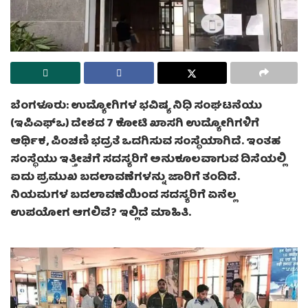
ಬೆಂಗಳೂರು: ಉದ್ಯೋಗಿಗಳ ಭವಿಷ್ಯ ನಿಧಿ ಸಂಘಟನೆಯು
(ಇಪಿಎಫ್ಒ) ದೇಶದ 7 ಕೋಟಿ ಖಾಸಗಿ ಉದ್ಯೋಗಿಗಳಿಗೆ
ಆರ್ಥಿಕ, ಪಿಂಚಣಿ ಭದ್ರತೆ ಒದಗಿಸುವ ಸಂಸ್ಥೆಯಾಗಿದೆ. ಇಂತಹ
ಸಂಸ್ಥೆಯು ಇತ್ತೀಚೆಗೆ ಸದಸ್ಯರಿಗೆ ಅನುಕೂಲವಾಗುವ ದಿಸೆಯಲ್ಲಿ
ಐದು ಪ್ರಮುಖ ಬದಲಾವಣೆಗಳನ್ನು ಜಾರಿಗೆ ತಂದಿದೆ.
ನಿಯಮಗಳ ಬದಲಾವಣೆಯಿಂದ ಸದಸ್ಯರಿಗೆ ಏನೆಲ್ಲ
ಉಪಯೋಗ ಆಗಲಿವೆ? ಇಲ್ಲಿದೆ ಮಾಹಿತಿ.