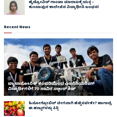
ಹೈಡ್ರೋವಿಡ್ ಗಾಂಜಾ ಮಾರಾಟಕ್ಕೆ ಯತ್ನ –
ಕುಂದಾಪುರ ಕಾಲೇಜಿನ ವಿದ್ಯಾರ್ಥಿನಿ ಬಂಧನ!
Recent News
ಪ್ಯಾನಾಸೋನಿಕ್ ಕಂಪನಿಯಿಂದ ಎಂಜಿನಿಯರಿಂಗ್
ವಿದ್ಯಾರ್ಥಿಗಳಿಗೆ 70 ಸಾವಿರ ಸ್ಕಾಲರ್ ಶಿಪ್
ಹಿಮೋಗ್ಲೋಬಿನ್ ವೇಗವಾಗಿ ಹೆಚ್ಚಿಸಬೇಕೇ? ಹಾಗಾದ್ರೆ
ಈ ಹಣ್ಣುಗಳನ್ನು ತಿನ್ನಿ