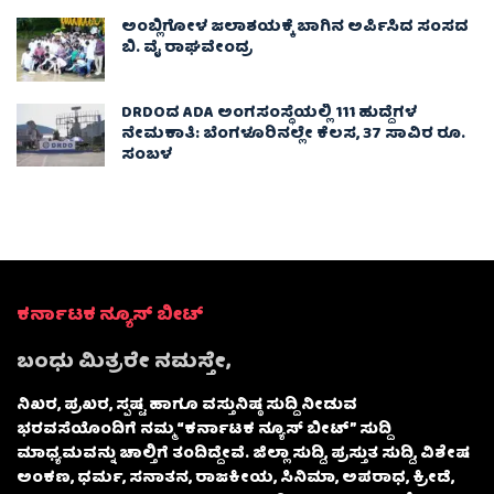
ಅಂಬ್ಲಿಗೋಳ ಜಲಾಶಯಕ್ಕೆ ಬಾಗಿನ ಅರ್ಪಿಸಿದ ಸಂಸದ
ಬಿ. ವೈ ರಾಘವೇಂದ್ರ
DRDOದ ADA ಅಂಗಸಂಸ್ಥೆಯಲ್ಲಿ 111 ಹುದ್ದೆಗಳ
ನೇಮಕಾತಿ: ಬೆಂಗಳೂರಿನಲ್ಲೇ ಕೆಲಸ, 37 ಸಾವಿರ ರೂ.
ಸಂಬಳ
ಕರ್ನಾಟಕ ನ್ಯೂಸ್ ಬೀಟ್
ಬಂಧು ಮಿತ್ರರೇ ನಮಸ್ತೇ,
ನಿಖರ, ಪ್ರಖರ, ಸ್ಪಷ್ಟ ಹಾಗೂ ವಸ್ತುನಿಷ್ಠ ಸುದ್ದಿ ನೀಡುವ
ಭರವಸೆಯೊಂದಿಗೆ ನಮ್ಮ “ಕರ್ನಾಟಕ ನ್ಯೂಸ್ ಬೀಟ್” ಸುದ್ದಿ
ಮಾಧ್ಯಮವನ್ನು ಚಾಲ್ತಿಗೆ ತಂದಿದ್ದೇವೆ. ಜಿಲ್ಲಾ ಸುದ್ದಿ, ಪ್ರಸ್ತುತ ಸುದ್ದಿ, ವಿಶೇಷ
ಅಂಕಣ, ಧರ್ಮ, ಸನಾತನ, ರಾಜಕೀಯ, ಸಿನಿಮಾ, ಅಪರಾಧ, ಕ್ರೀಡೆ,