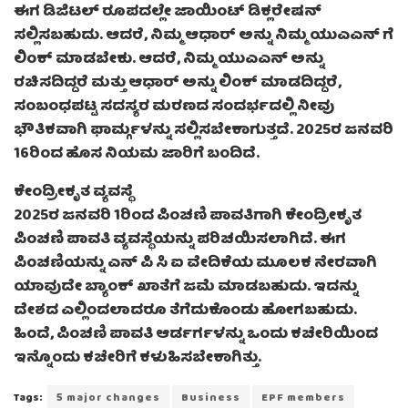
ಈಗ ಡಿಜಿಟಲ್ ರೂಪದಲ್ಲೇ ಜಾಯಿಂಟ್ ಡಿಕ್ಲರೇಷನ್
ಸಲ್ಲಿಸಬಹುದು. ಆದರೆ, ನಿಮ್ಮ ಆಧಾರ್ ಅನ್ನು ನಿಮ್ಮ ಯುಎಎನ್ ಗೆ
ಲಿಂಕ್ ಮಾಡಬೇಕು. ಆದರೆ, ನಿಮ್ಮ ಯುಎಎನ್ ಅನ್ನು
ರಚಿಸದಿದ್ದರೆ ಮತ್ತು ಆಧಾರ್ ಅನ್ನು ಲಿಂಕ್ ಮಾಡದಿದ್ದರೆ,
ಸಂಬಂಧಪಟ್ಟ ಸದಸ್ಯರ ಮರಣದ ಸಂದರ್ಭದಲ್ಲಿ ನೀವು
ಭೌತಿಕವಾಗಿ ಫಾರ್ಮ್ಗಳನ್ನು ಸಲ್ಲಿಸಬೇಕಾಗುತ್ತದೆ. 2025ರ ಜನವರಿ
16ರಿಂದ ಹೊಸ ನಿಯಮ ಜಾರಿಗೆ ಬಂದಿದೆ.
ಕೇಂದ್ರೀಕೃತ ವ್ಯವಸ್ಥೆ
2025ರ ಜನವರಿ 1ರಿಂದ ಪಿಂಚಣಿ ಪಾವತಿಗಾಗಿ ಕೇಂದ್ರೀಕೃತ
ಪಿಂಚಣಿ ಪಾವತಿ ವ್ಯವಸ್ಥೆಯನ್ನು ಪರಿಚಯಿಸಲಾಗಿದೆ. ಈಗ
ಪಿಂಚಣಿಯನ್ನು ಎನ್ ಪಿ ಸಿ ಐ ವೇದಿಕೆಯ ಮೂಲಕ ನೇರವಾಗಿ
ಯಾವುದೇ ಬ್ಯಾಂಕ್ ಖಾತೆಗೆ ಜಮೆ ಮಾಡಬಹುದು. ಇದನ್ನು
ದೇಶದ ಎಲ್ಲಿಂದಲಾದರೂ ತೆಗೆದುಕೊಂಡು ಹೋಗಬಹುದು.
ಹಿಂದೆ, ಪಿಂಚಣಿ ಪಾವತಿ ಆರ್ಡರ್ಗಳನ್ನು ಒಂದು ಕಚೇರಿಯಿಂದ
ಇನ್ನೊಂದು ಕಚೇರಿಗೆ ಕಳುಹಿಸಬೇಕಾಗಿತ್ತು.
Tags:
5 major changes
Business
EPF members