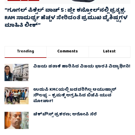
“ಗೂಗಲ್ ಪಿಕ್ಸೆಲ್ ವಾಚ್ 5 : ಪ್ಲೇ ಕನ್ಸೋಲ್‌ನಲ್ಲಿ ಪ್ರತ್ಯಕ್ಷ,
RAM ಸಾಮರ್ಥ್ಯ ಹೆಚ್ಚಳ ಸೇರಿದಂತೆ ಪ್ರಮುಖ ವೈಶಿಷ್ಟ್ಯಗಳ
ಮಾಹಿತಿ ಲೀಕ್”
Trending
Comments
Latest
ವಿಜಯ ಪತಾಕೆ ಹಾರಿಸಿದ ವಿಜಯ ಭಾರತಿ ವಿದ್ಯಾರ್ಥಿನಿ!
ಉಡುಪಿ KMCಯಲ್ಲಿ ಬಡವರಿಗಿಲ್ಲ ಆಯುಷ್ಮಾನ್
ಸೌಲಭ್ಯ – ಕ್ರಮಕ್ಕೆ ಆಗ್ರಹಿಸಿದ ಬಿಜೆಪಿ ಯುವ
ಮೋರ್ಚಾ!
ಚೆಕ್​ಬೌನ್ಸ್​ ಪ್ರಕರಣ; ಆರೋಪಿ ಸೆರೆ