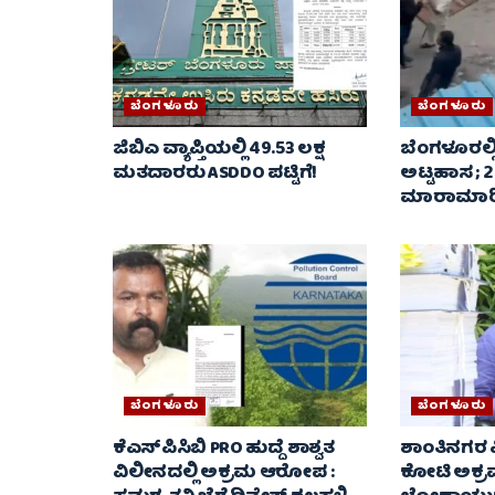
ಬೆಂಗಳೂರು
ಬೆಂಗಳೂರು
ಜಿಬಿಎ ವ್ಯಾಪ್ತಿಯಲ್ಲಿ 49.53 ಲಕ್ಷ
ಬೆಂಗಳೂರಲ್ಲಿ
ಮತದಾರರು ASDDO ಪಟ್ಟಿಗೆ!
ಅಟ್ಟಹಾಸ ; 
ಮಾರಾಮಾರಿ.
ಬೆಂಗಳೂರು
ಬೆಂಗಳೂರು
ಕೆಎಸ್‌ಪಿಸಿಬಿ PRO ಹುದ್ದೆ ಶಾಶ್ವತ
ಶಾಂತಿನಗರ ವ
ವಿಲೀನದಲ್ಲಿ ಅಕ್ರಮ ಆರೋಪ :
ಕೋಟಿ ಅಕ್