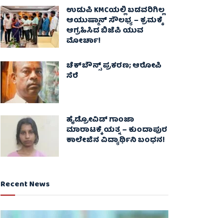
ಉಡುಪಿ KMCಯಲ್ಲಿ ಬಡವರಿಗಿಲ್ಲ
ಆಯುಷ್ಮಾನ್ ಸೌಲಭ್ಯ – ಕ್ರಮಕ್ಕೆ
ಆಗ್ರಹಿಸಿದ ಬಿಜೆಪಿ ಯುವ
ಮೋರ್ಚಾ!
ಚೆಕ್​ಬೌನ್ಸ್​ ಪ್ರಕರಣ; ಆರೋಪಿ
ಸೆರೆ
ಹೈಡ್ರೋವಿಡ್ ಗಾಂಜಾ
ಮಾರಾಟಕ್ಕೆ ಯತ್ನ – ಕುಂದಾಪುರ
ಕಾಲೇಜಿನ ವಿದ್ಯಾರ್ಥಿನಿ ಬಂಧನ!
Recent News