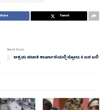
Share
Tweet
Next Post
ಅಕ್ರಮ ಪಟಾಕಿ ಕಾರ್ಖಾನೆಯಲ್ಲಿ ಸ್ಫೋಟ: 6 ಜನ ಬಲಿ
ಿ