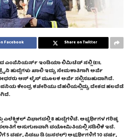
on Facebook
Share on Twitter
ದ ಎಂಜಿನಿಯರ್ಸ್ ಇಂಡಿಯಾ ಲಿಮಿಟೆಡ್ ನಲ್ಲಿ (EIL
ರೈನಿ ಹುದ್ದೆಗಳು ಖಾಲಿ ಇದ್ದು, ನೇಮಕಾತಿಗಾಗಿ ಅರ್ಜಿ
ಪದವೀಧರರು ಆನ್ ಲೈನ್ ಮೂಲಕ ಅರ್ಜಿ ಸಲ್ಲಿಸಬಹುದಾಗಿದೆ.
 ಕಂಪನಿಯ ಕೇಂದ್ರ ಕಚೇರಿಯು ದೆಹಲಿಯಲ್ಲಿದ್ದು, ದೇಶದ ಹಲವೆಡೆ
ಿದೆ.
ಎಲೆಕ್ಟ್ರಿಕಲ್ ವಿಭಾಗದಲ್ಲಿ 8 ಹುದ್ದೆಗಳಿವೆ. ಅಭ್ಯರ್ಥಿಗಳ ಗರಿಷ್ಠ
ಸಲಾತಿಗೆ ಅನುಗುಣವಾಗಿ ವಯೋಮಿತಿಯಲ್ಲಿ ಸಡಿಲಿಕೆ ಇದೆ.
ಿಗೆ 5 ವರ್ಷ, ಪಿಡಬ್ಲ್ಯುಡಿ (ಜನರಲ್) ಅಭ್ಯರ್ಥಿಗಳಿಗೆ 10 ವರ್ಷ,