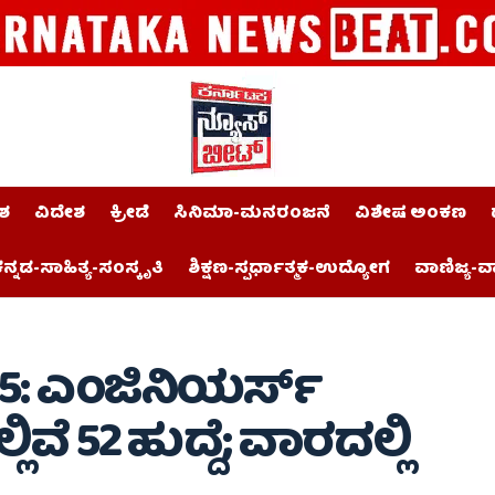
ಶ
ವಿದೇಶ
ಕ್ರೀಡೆ
ಸಿನಿಮಾ-ಮನರಂಜನೆ
ವಿಶೇಷ ಅಂಕಣ
ನ್ನಡ-ಸಾಹಿತ್ಯ-ಸಂಸ್ಕೃತಿ
ಶಿಕ್ಷಣ-ಸ್ಪರ್ಧಾತ್ಮಕ-ಉದ್ಯೋಗ
ವಾಣಿಜ್ಯ-ವ
025: ಎಂಜಿನಿಯರ್ಸ್
ವೆ 52 ಹುದ್ದೆ; ವಾರದಲ್ಲಿ