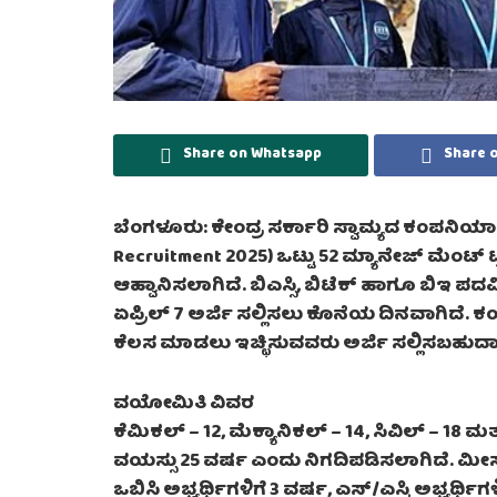
Share on Whatsapp
Share 
ಬೆಂಗಳೂರು: ಕೇಂದ್ರ ಸರ್ಕಾರಿ ಸ್ವಾಮ್ಯದ ಕಂಪನಿಯಾ
Recruitment 2025) ಒಟ್ಟು 52 ಮ್ಯಾನೇಜ್ ಮೆಂಟ್ ಟ್
ಆಹ್ವಾನಿಸಲಾಗಿದೆ. ಬಿಎಸ್ಸಿ, ಬಿಟೆಕ್ ಹಾಗೂ ಬಿಇ 
ಏಪ್ರಿಲ್ 7 ಅರ್ಜಿ ಸಲ್ಲಿಸಲು ಕೊನೆಯ ದಿನವಾಗಿದೆ.
ಕೆಲಸ ಮಾಡಲು ಇಚ್ಛಿಸುವವರು ಅರ್ಜಿ ಸಲ್ಲಿಸಬಹುದಾಗ
ವಯೋಮಿತಿ ವಿವರ
ಕೆಮಿಕಲ್ – 12, ಮೆಕ್ಯಾನಿಕಲ್ – 14, ಸಿವಿಲ್ – 18 ಮತ್ತು 
ವಯಸ್ಸು 25 ವರ್ಷ ಎಂದು ನಿಗದಿಪಡಿಸಲಾಗಿದೆ. ಮೀ
ಒಬಿಸಿ ಅಭ್ಯರ್ಥಿಗಳಿಗೆ 3 ವರ್ಷ, ಎಸ್/ಎಸ್ಟಿ ಅಭ್ಯರ್ಥಿಗಳ