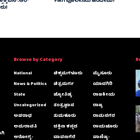
ಕೆ ಎನ್‌.ಆರ್‌
FIRಗೆ ಪೊಲೀಸರು ಹಿಂದೇಟು?
ರು!
Browse by Category
R
National
ಚಿಕ್ಕಮಗಳೂರು
ಮೈಸೂರು
News & Politics
ಚಿತ್ರದುರ್ಗ
ಯಾದಗಿರಿ
State
ಜ್ಯೋತಿಷ್ಯ
ರಾಜಕೀಯ
Uncategorized
ತಂತ್ರಜ್ಞಾನ
ರಾಜ್ಯ
ಅಪರಾಧ
ತುಮಕೂರು
ರಾಮನಗರ
ಅಮರಾವತಿ
ದಕ್ಷಿಣ ಕನ್ನಡ
ರಾಯಚೂರು
ಗಿ
ಆರೋಗ್ಯ-
ದಾವಣಗೆರೆ
ವಾಣಿಜ್ಯ-