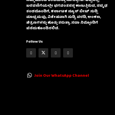
ನಿಮ್ಮ ಮುಂದೆ ತೆರೆದಿಡುತ್ತಾ ಸಾಗುತ್ತೇವೆ. ಒಟ್ಟಿನಲ್ಲಿ,
ಬರವಣಿಗೆಯಲ್ಲೇ ಭಗವಂತನನ್ನ ಕಾಣುತ್ತಿರುವ, ಸದೃಢ
ತಂಡದೊಂದಿಗೆ, ಕರ್ನಾಟಕ ನ್ಯೂಸ್ ಬೀಟ್ ಸುದ್ದಿ
ಮಾಧ್ಯಮವು, ವಿಶೇಷವಾಗಿ ಸುದ್ದಿ, ವರದಿ, ಅಂಕಣ,
ಚಿತ್ರಣಗಳನ್ನು ಹೊತ್ತು ತರುತ್ತಾ, ಸದಾ ನಿಮ್ಮೊಂದಿಗೆ
ಬೆಸೆದುಕೊಂಡಿರಲಿದೆ.
Follow Us
Join Our WhatsApp Channel