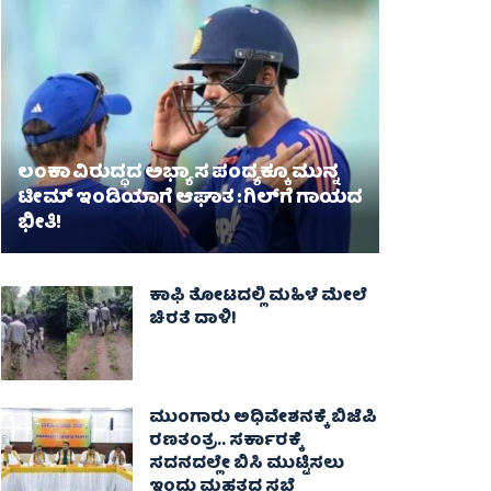
ಲಂಕಾ ವಿರುದ್ಧದ ಅಭ್ಯಾಸ ಪಂದ್ಯಕ್ಕೂ ಮುನ್ನ
ಟೀಮ್ ಇಂಡಿಯಾಗೆ ಆಘಾತ : ಗಿಲ್‌ಗೆ ಗಾಯದ
ಭೀತಿ!
ಕಾಫಿ ತೋಟದಲ್ಲಿ ಮಹಿಳೆ ಮೇಲೆ
ಚಿರತೆ ದಾಳಿ!
ಮುಂಗಾರು ಅಧಿವೇಶನಕ್ಕೆ ಬಿಜೆಪಿ
ರಣತಂತ್ರ.. ಸರ್ಕಾರಕ್ಕೆ
ಸದನದಲ್ಲೇ ಬಿಸಿ ಮುಟ್ಟಿಸಲು
ಇಂದು ಮಹತ್ವದ ಸಭೆ