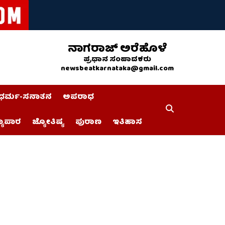
ನಾಗರಾಜ್ ಅರೆಹೊಳೆ
ಪ್ರಧಾನ ಸಂಪಾದಕರು
newsbeatkarnataka@gmail.com
ಧರ್ಮ-ಸನಾತನ
ಅಪರಾಧ
್ಯಾಪಾರ
ಜ್ಯೋತಿಷ್ಯ
ಪುರಾಣ
ಇತಿಹಾಸ