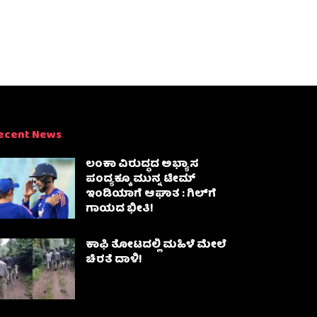
ecent News
ಲಂಕಾ ವಿರುದ್ಧದ ಅಭ್ಯಾಸ
ಪಂದ್ಯಕ್ಕೂ ಮುನ್ನ ಟೀಮ್
ಇಂಡಿಯಾಗೆ ಆಘಾತ : ಗಿಲ್‌ಗೆ
ಗಾಯದ ಭೀತಿ!
ಕಾಫಿ ತೋಟದಲ್ಲಿ ಮಹಿಳೆ ಮೇಲೆ
ಚಿರತೆ ದಾಳಿ!