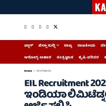
ಬ್ಲಾಗ್
ಜಿಲ್ಲಾ ಸುದ್ದಿ
ರಾಜ್ಯ
ರಾಜಕೀಯ
ದೇ
ಆರೋಗ್ಯ-ಆಹಾರ
ತಂತ್ರಜ್ಞಾನ
ಕೃಷಿ-ಪರಿಸರ
ಕ
Home
ಬೆಂಗಳೂರು
EIL Recruitment 2
ಇಂಡಿಯಾ ಲಿಮಿಟೆಡ್ನಲ್ಲಿ