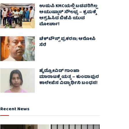
ಉಡುಪಿ KMCಯಲ್ಲಿ ಬಡವರಿಗಿಲ್ಲ
ಆಯುಷ್ಮಾನ್ ಸೌಲಭ್ಯ – ಕ್ರಮಕ್ಕೆ
ಆಗ್ರಹಿಸಿದ ಬಿಜೆಪಿ ಯುವ
ಮೋರ್ಚಾ!
ಚೆಕ್​ಬೌನ್ಸ್​ ಪ್ರಕರಣ; ಆರೋಪಿ
ಸೆರೆ
ಹೈಡ್ರೋವಿಡ್ ಗಾಂಜಾ
ಮಾರಾಟಕ್ಕೆ ಯತ್ನ – ಕುಂದಾಪುರ
ಕಾಲೇಜಿನ ವಿದ್ಯಾರ್ಥಿನಿ ಬಂಧನ!
Recent News