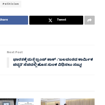
Politician
Share
Tweet
Next Post
ಭಾರತಕ್ಕೆ ಮತ್ತೆ ಟ್ರಂಪ್ ಶಾಕ್ : ‘ಬಲವಂತದ ಕಾರ್ಮಿಕ
ಪದ್ಧತಿ’ ನೆಪದಲ್ಲಿ ಹೊಸ ಸುಂಕ ವಿಧಿಸಲು ಸಜ್ಜು!