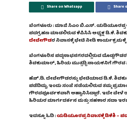
Share on Whatsapp
Share 
ಬೆಂಗಳೂರು :
ಮಾಜಿ ಸಿಎಂ ಬಿ.ಎಸ್. ಯಡಿಯೂರಪ್ಪ ಅ
ಪದಗ್ರಹಣ ಮಾಡಲಿರುವ ಕೆಪಿಸಿಸಿ ಅಧ್ಯಕ್ಷ ಡಿ.ಕೆ. ಶಿ
ದೇವೇಗೌಡ
ರ ನಿವಾಸಕ್ಕೆ ಭೇಟಿ ನೀಡಿ ಕಾರ್ಯಕ್ರಮಕ್ಕೆ 
ಬೆಂಗಳೂರಿನ ಪದ್ಮನಾಭನಗರದಲ್ಲಿರುವ ದೊಡ್ಡಗೌಡರ ಅಧಿ
ಶಿವಕುಮಾರ್, ಹಿರಿಯ ಮುತ್ಸದ್ದಿ ನಾಯಕನಿಗೆ ಗೌರವ ಸಲ್
ಹೆಚ್.ಡಿ. ದೇವೇಗೌಡರನ್ನು ಭೇಟಿಯಾದ ಡಿ.ಕೆ. ಶಿವಕ
ಪಡೆದಿದ್ದು, ಇಂದು ಸಂಜೆ ನಡೆಯಲಿರುವ ತಮ್ಮ ಪ್ರಮ
ಗೌರವಪೂರ್ವಕವಾಗಿ ಆಹ್ವಾನಿಸಿದ್ದಾರೆ. ಇದೇ ವೇಳೆ 
ಹಿರಿಯರ ಮಾರ್ಗದರ್ಶನ ಮತ್ತು ಸಹಕಾರ ಸದಾ ಇರಬೇ
ಇದನ್ನೂ ಓದಿ :
ಯಡಿಯೂರಪ್ಪ ನಿವಾಸಕ್ಕೆ ಡಿಕೆಶಿ – ಪ