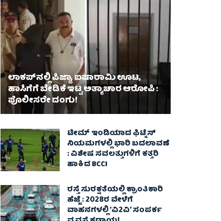
ಲಾಕಪ್‌ನಲ್ಲಿ ಪಿಜ್ಜಾ, ಐಷಾರಾಮಿ ಊಟ,
ಹಾಸಿಗೆಗೆ ಬೇಡಿಕೆ ಇಟ್ಟ ಅತ್ಯಾಚಾರ ಆರೋಪಿ :
ಪೊಲೀಸರೇ ದಂಗು!
ಟೀಮ್ ಇಂಡಿಯಾದ ಫಿಟ್ನೆಸ್
ನಿಯಮಗಳಲ್ಲಿ ಭಾರಿ ಬದಲಾವಣೆ
: ವಿಶೇಷ ಸವಲತ್ತುಗಳಿಗೆ ಕತ್ತರಿ
ಹಾಕಿದ BCCI
ರಸ್ತೆ ಸುರಕ್ಷತೆಯಲ್ಲಿ ಕ್ರಾಂತಿಕಾರಿ
ಹೆಜ್ಜೆ : 2028ರ ವೇಳೆಗೆ
ವಾಹನಗಳಲ್ಲಿ ‘ವಿ2ವಿ’ ಸಂಪರ್ಕ