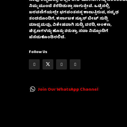
ನಿಮ್ಮ ಮುಂದೆ ತೆರೆದಿಡುತ್ತಾ ಸಾಗುತ್ತೇವೆ. ಒಟ್ಟಿನಲ್ಲಿ,
ಬರವಣಿಗೆಯಲ್ಲೇ ಭಗವಂತನನ್ನ ಕಾಣುತ್ತಿರುವ, ಸದೃಢ
ತಂಡದೊಂದಿಗೆ, ಕರ್ನಾಟಕ ನ್ಯೂಸ್ ಬೀಟ್ ಸುದ್ದಿ
ಮಾಧ್ಯಮವು, ವಿಶೇಷವಾಗಿ ಸುದ್ದಿ, ವರದಿ, ಅಂಕಣ,
ಚಿತ್ರಣಗಳನ್ನು ಹೊತ್ತು ತರುತ್ತಾ, ಸದಾ ನಿಮ್ಮೊಂದಿಗೆ
ಬೆಸೆದುಕೊಂಡಿರಲಿದೆ.
Follow Us
Join Our WhatsApp Channel