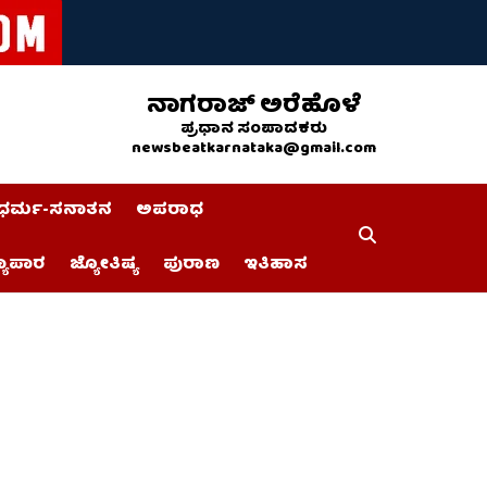
ನಾಗರಾಜ್ ಅರೆಹೊಳೆ
ಪ್ರಧಾನ ಸಂಪಾದಕರು
newsbeatkarnataka@gmail.com
ಧರ್ಮ-ಸನಾತನ
ಅಪರಾಧ
್ಯಾಪಾರ
ಜ್ಯೋತಿಷ್ಯ
ಪುರಾಣ
ಇತಿಹಾಸ