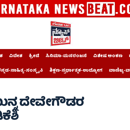
ಶ
ವಿದೇಶ
ಕ್ರೀಡೆ
ಸಿನಿಮಾ-ಮನರಂಜನೆ
ವಿಶೇಷ ಅಂಕಣ
ನ್ನಡ-ಸಾಹಿತ್ಯ-ಸಂಸ್ಕೃತಿ
ಶಿಕ್ಷಣ-ಸ್ಪರ್ಧಾತ್ಮಕ-ಉದ್ಯೋಗ
ವಾಣಿಜ್ಯ-ವ
 ಮುನ್ನ ದೇವೇಗೌಡರ
ಕೆಶಿ