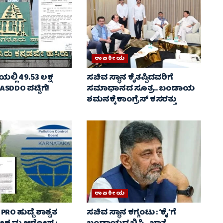
ರಾಜಕೀಯ
ಿಯಲ್ಲಿ 49.53 ಲಕ್ಷ
ಸಚಿವ ಸ್ಥಾನ ಕೈತಪ್ಪಿದವರಿಗೆ
DDO ಪಟ್ಟಿಗೆ!
ಸಮಾಧಾನದ ಸೂತ್ರ.. ಬಂಡಾಯ
ಶಮನಕ್ಕೆ ಕಾಂಗ್ರೆಸ್ ಕಸರತ್ತು
ರಾಜಕೀಯ
 PRO ಹುದ್ದೆ ಶಾಶ್ವತ
ಸಚಿವ ಸ್ಥಾನ ಕಗ್ಗಂಟು : ‘ಕೈ’ಗೆ