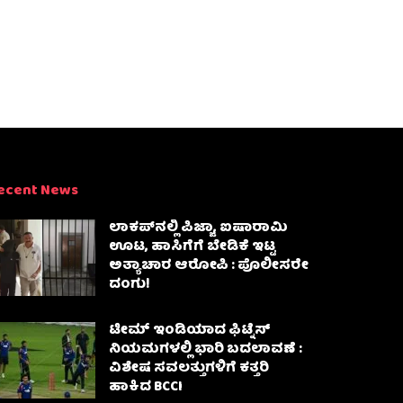
ecent News
ಲಾಕಪ್‌ನಲ್ಲಿ ಪಿಜ್ಜಾ, ಐಷಾರಾಮಿ
ಊಟ, ಹಾಸಿಗೆಗೆ ಬೇಡಿಕೆ ಇಟ್ಟ
ಅತ್ಯಾಚಾರ ಆರೋಪಿ : ಪೊಲೀಸರೇ
ದಂಗು!
ಟೀಮ್ ಇಂಡಿಯಾದ ಫಿಟ್ನೆಸ್
ನಿಯಮಗಳಲ್ಲಿ ಭಾರಿ ಬದಲಾವಣೆ :
ವಿಶೇಷ ಸವಲತ್ತುಗಳಿಗೆ ಕತ್ತರಿ
ಹಾಕಿದ BCCI