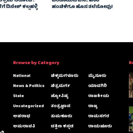
ಿ ಅಕ್ರಮ ಆರೋಪ :
ಬಂಡಾಯದ ಬಿಸಿ.. ಖಾತೆ
ೆ ದಿನೇಶ್ ಕಲ್ಲಹಳ್ಳಿ
ಹಂಚಿಕೆಗೂ ಹೊಸ ತಲೆನೋವು!
Browse by Category
R
National
ಚಿಕ್ಕಮಗಳೂರು
ಮೈಸೂರು
News & Politics
ಚಿತ್ರದುರ್ಗ
ಯಾದಗಿರಿ
State
ಜ್ಯೋತಿಷ್ಯ
ರಾಜಕೀಯ
Uncategorized
ತಂತ್ರಜ್ಞಾನ
ರಾಜ್ಯ
ಅಪರಾಧ
ತುಮಕೂರು
ರಾಮನಗರ
ಅಮರಾವತಿ
ದಕ್ಷಿಣ ಕನ್ನಡ
ರಾಯಚೂರು
ಗಿ