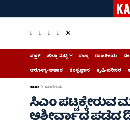
ಬ್ಲಾಗ್
ಜಿಲ್ಲಾ ಸುದ್ದಿ
ರಾಜ್ಯ
ರಾಜಕೀಯ
ದೇ
ಆರೋಗ್ಯ-ಆಹಾರ
ತಂತ್ರಜ್ಞಾನ
ಕೃಷಿ-ಪರಿಸರ
ಕ
Home
ರಾಜಕೀಯ
ಸಿಎಂ ಪಟ್ಟಕ್ಕೇರುವ
ಆಶೀರ್ವಾದ ಪಡೆದ ಡಿ