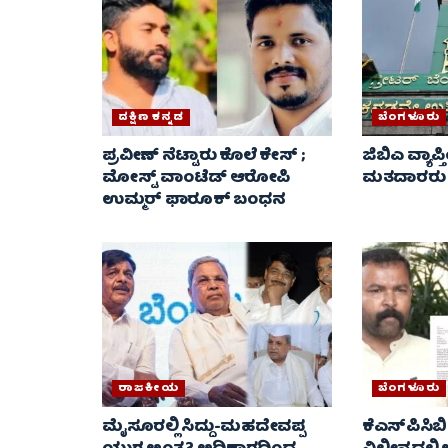
ದಕ್ಷಿಣ ಕನ್ನಡ
ಬೆಂಗಳೂರು
ಪ್ರವೀಣ್ ನೆಟ್ಟಾರು ಕೊಲೆ ಕೇಸ್ ​;
ಜಿಬಿಎ ವ್ಯಾಪ್ತ
ಮೋಸ್ಟ್ ವಾಂಟೆಡ್‌ ಆರೋಪಿ
ಮತದಾರರು AS
ಉಮ್ಮರ್ ಫಾರೂಕ್ ಬಂಧನ
ರಾಜಕೀಯ
ಬೆಂಗಳೂರು
ಮೈಸೂರಲ್ಲಿ ಸಿದ್ದು-ಮಹದೇವಪ್ಪ
ಕೆಎಸ್‌ಪಿಸಿಬಿ