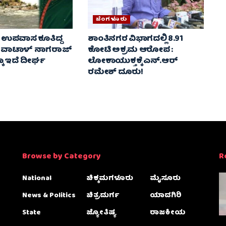
ಬೆಂಗಳೂರು
ಿ ಉಪವಾಸ ಕೂತಿದ್ದ
ಶಾಂತಿನಗರ ವಿಭಾಗದಲ್ಲಿ 8.91
ವಾಟಾಳ್ ನಾಗರಾಜ್
ಕೋಟಿ ಅಕ್ರಮ ಆರೋಪ :
 ಇದೆ ದೀರ್ಘ
ಲೋಕಾಯುಕ್ತಕ್ಕೆ ಎನ್‌.ಆರ್‌
ರಮೇಶ್‌ ದೂರು!
Browse by Category
R
National
ಚಿಕ್ಕಮಗಳೂರು
ಮೈಸೂರು
News & Politics
ಚಿತ್ರದುರ್ಗ
ಯಾದಗಿರಿ
State
ಜ್ಯೋತಿಷ್ಯ
ರಾಜಕೀಯ