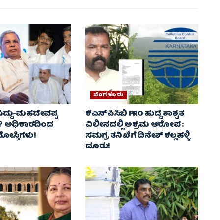
ಬೆಂಗಳೂರು
ಸಿದ್ದು-ಮಹದೇವಪ್ಪ
ಕೆಎಸ್‌ಪಿಸಿಬಿ PRO ಹುದ್ದೆ ಶಾಶ್ವತ
? ಅಧಿಕಾರದಿಂದ
ವಿಲೀನದಲ್ಲಿ ಅಕ್ರಮ ಆರೋಪ :
ಸ್ತಿಗಳು!
ಸಮಗ್ರ ತನಿಖೆಗೆ ದಿನೇಶ್ ಕಲ್ಲಹಳ್ಳಿ
ದೂರು!