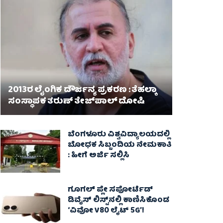
2013ರ ಲೈಂಗಿಕ ದೌರ್ಜನ್ಯ ಪ್ರಕರಣ : ತೆಹಲ್ಕಾ
ಸಂಸ್ಥಾಪಕ ತರುಣ್ ತೇಜ್‌ಪಾಲ್ ದೋಷಿ
ಬೆಂಗಳೂರು ವಿಶ್ವವಿದ್ಯಾಲಯದಲ್ಲಿ
ಬೋಧಕ ಸಿಬ್ಬಂದಿಯ ನೇಮಕಾತಿ
: ಹೀಗೆ ಅರ್ಜಿ ಸಲ್ಲಿಸಿ
ಗೂಗಲ್ ಪ್ಲೇ ಸಪೋರ್ಟೆಡ್
ಡಿವೈಸ್ ಲಿಸ್ಟ್‌ನಲ್ಲಿ ಕಾಣಿಸಿಕೊಂಡ
‘ವಿವೋ V80 ಲೈಟ್ 5G’!