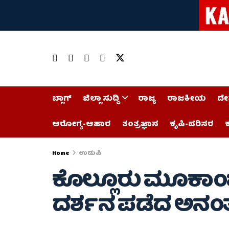
ಬ್ಲಾಗ್
ಜಿಲ್ಲಾ ಸುದ್ದಿ
ರಾಜ್ಯ
ರಾಜಕೀಯ
ದೇ
ಆರೋಗ್ಯ-ಆಹಾರ
ತಂತ್ರಜ್ಞಾನ
ಕೃಷಿ-ಪರಿಸರ
ಕ
Home
ಉಡುಪಿ
ಕೊಲ್ಲೂರು ಮೂಕಾಂಬಿಕ
ದರ್ಶನ ಪಡೆದ ಅನಂತ