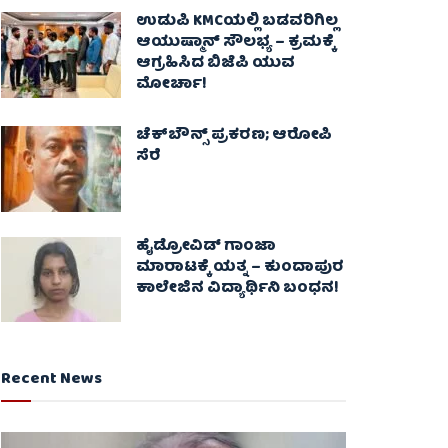
ಉಡುಪಿ KMCಯಲ್ಲಿ ಬಡವರಿಗಿಲ್ಲ
ಆಯುಷ್ಮಾನ್ ಸೌಲಭ್ಯ – ಕ್ರಮಕ್ಕೆ
ಆಗ್ರಹಿಸಿದ ಬಿಜೆಪಿ ಯುವ
ಮೋರ್ಚಾ!
ಚೆಕ್​ಬೌನ್ಸ್​ ಪ್ರಕರಣ; ಆರೋಪಿ
ಸೆರೆ
ಹೈಡ್ರೋವಿಡ್ ಗಾಂಜಾ
ಮಾರಾಟಕ್ಕೆ ಯತ್ನ – ಕುಂದಾಪುರ
ಕಾಲೇಜಿನ ವಿದ್ಯಾರ್ಥಿನಿ ಬಂಧನ!
Recent News