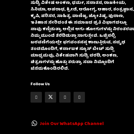
ಸುದ್ದಿ, ವಿಶೇಷ ಅಂಕಣ, ಧರ್ಮ, ಸನಾತನ, ರಾಜಕೀಯ,
ಸಿನಿಮಾ, ಅಪರಾಧ, ಕ್ರೀಡೆ, ಆರೋಗ್ಯ, ಆಹಾರ, ತಂತ್ರಜ್ಞಾನ,
ಕೃಷಿ, ಪರಿಸರ, ಸಾಹಿತ್ಯ, ವಾಣಿಜ್ಯ, ಜ್ಯೋತಿಷ್ಯ, ಪುರಾಣ,
ಇತಿಹಾಸ ಸೇರಿದಂತೆ ಈ ಸಮಾಜದ ಪ್ರತಿ ವಿಭಾಗದಲ್ಲೂ
ನಾವು ಕಣ್ಣಿಡುತ್ತಾ, ಅಲ್ಲಿನ ಆಗು-ಹೋಗುಗಳನ್ನು ನಿರಂತರವಾ
ನಿಮ್ಮ ಮುಂದೆ ತೆರೆದಿಡುತ್ತಾ ಸಾಗುತ್ತೇವೆ. ಒಟ್ಟಿನಲ್ಲಿ,
ಬರವಣಿಗೆಯಲ್ಲೇ ಭಗವಂತನನ್ನ ಕಾಣುತ್ತಿರುವ, ಸದೃಢ
ತಂಡದೊಂದಿಗೆ, ಕರ್ನಾಟಕ ನ್ಯೂಸ್ ಬೀಟ್ ಸುದ್ದಿ
ಮಾಧ್ಯಮವು, ವಿಶೇಷವಾಗಿ ಸುದ್ದಿ, ವರದಿ, ಅಂಕಣ,
ಚಿತ್ರಣಗಳನ್ನು ಹೊತ್ತು ತರುತ್ತಾ, ಸದಾ ನಿಮ್ಮೊಂದಿಗೆ
ಬೆಸೆದುಕೊಂಡಿರಲಿದೆ.
Follow Us
Join Our WhatsApp Channel