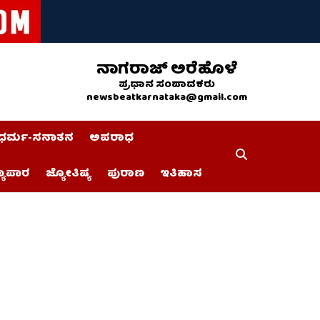
ನಾಗರಾಜ್ ಅರೆಹೊಳೆ
ಪ್ರಧಾನ ಸಂಪಾದಕರು
newsbeatkarnataka@gmail.com
ಧರ್ಮ-ಸನಾತನ
ಅಪರಾಧ
್ಯಾಪಾರ
ಜ್ಯೋತಿಷ್ಯ
ಪುರಾಣ
ಇತಿಹಾಸ