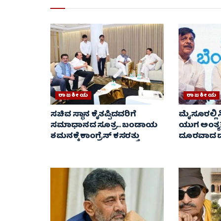
ರಾಜಕೀಯ
ರಾಜಕೀಯ
ಸಚಿವ ಸ್ಥಾನ ಕೈತಪ್ಪಿದವರಿಗೆ
ಮೈಸೂರಲ್ಲಿ 
ಸಮಾಧಾನದ ಸೂತ್ರ.. ಬಂಡಾಯ
ಯುಗ ಅಂತ್ಯ
ಶಮನಕ್ಕೆ ಕಾಂಗ್ರೆಸ್ ಕಸರತ್ತು
ದೂರವಾದ ದೋ