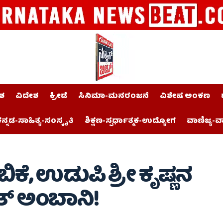
ಶ
ವಿದೇಶ
ಕ್ರೀಡೆ
ಸಿನಿಮಾ-ಮನರಂಜನೆ
ವಿಶೇಷ ಅಂಕಣ
ನ್ನಡ-ಸಾಹಿತ್ಯ-ಸಂಸ್ಕೃತಿ
ಶಿಕ್ಷಣ-ಸ್ಪರ್ಧಾತ್ಮಕ-ಉದ್ಯೋಗ
ವಾಣಿಜ್ಯ-ವ
ೆ, ಉಡುಪಿ ಶ್ರೀ ಕೃಷ್ಣನ
್‌ ಅಂಬಾನಿ!