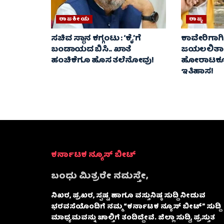
ರಾಜಕೀಯ
ರಾಜ್ಯ
ಸಚಿವ ಸ್ಥಾನ ಕಗ್ಗಂಟು : ‘ಕೈ’ಗೆ
ಕಾವೇರಿಗಾಗ
ಬಂಡಾಯದ ಬಿಸಿ.. ಖಾತೆ
ಜಯಲಲಿತಾ 
ಹಂಚಿಕೆಗೂ ಹೊಸ ತಲೆನೋವು!
ಹೋರಾಟಕ್ಕೂ
ಇತಿಹಾಸ!
ಕರ್ನಾಟಕ ನ್ಯೂಸ್ ಬೀಟ್
ಬಂಧು ಮಿತ್ರರೇ ನಮಸ್ತೇ,
ನಿಖರ, ಪ್ರಖರ, ಸ್ಪಷ್ಟ ಹಾಗೂ ವಸ್ತುನಿಷ್ಠ ಸುದ್ದಿ ನೀಡುವ
ಭರವಸೆಯೊಂದಿಗೆ ನಮ್ಮ “ಕರ್ನಾಟಕ ನ್ಯೂಸ್ ಬೀಟ್” ಸುದ್ದಿ
ಮಾಧ್ಯಮವನ್ನು ಚಾಲ್ತಿಗೆ ತಂದಿದ್ದೇವೆ. ಜಿಲ್ಲಾ ಸುದ್ದಿ, ಪ್ರಸ್ತುತ