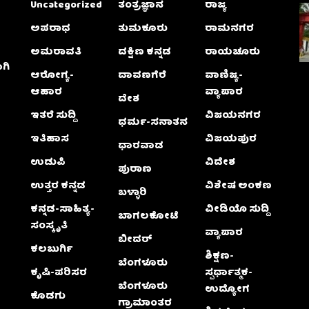
Uncategorized
ತಂತ್ರಜ್ಞಾನ
ರಾಜ್ಯ
ಅಪರಾಧ
ತುಮಕೂರು
ರಾಮನಗರ
ಅಮರಾವತಿ
ದಕ್ಷಿಣ ಕನ್ನಡ
ರಾಯಚೂರು
ಗಿ
ಆರೋಗ್ಯ-
ದಾವಣಗೆರೆ
ವಾಣಿಜ್ಯ-
ಆಹಾರ
ವ್ಯಾಪಾರ
ದೇಶ
ಇತರೆ ಸುದ್ದಿ
ವಿಜಯನಗರ
ಧರ್ಮ-ಸನಾತನ
ಇತಿಹಾಸ
ವಿಜಯಪುರ
ಧಾರವಾಡ
ಉಡುಪಿ
ವಿದೇಶ
ಪುರಾಣ
ಉತ್ತರ ಕನ್ನಡ
ವಿಶೇಷ ಅಂಕಣ
ಬಳ್ಳಾರಿ
ಕನ್ನಡ-ಸಾಹಿತ್ಯ-
ವೀಡಿಯೊ ಸುದ್ದಿ
ಬಾಗಲಕೋಟೆ
ಸಂಸ್ಕೃತಿ
ವ್ಯಾಪಾರ
ಬೀದರ್
ಕಲಬುರ್ಗಿ
ಶಿಕ್ಷಣ-
ಬೆಂಗಳೂರು
ಕೃಷಿ-ಪರಿಸರ
ಸ್ಪರ್ಧಾತ್ಮಕ-
ಬೆಂಗಳೂರು
ಉದ್ಯೋಗ
ಕೊಡಗು
ಗ್ರಾಮಾಂತರ