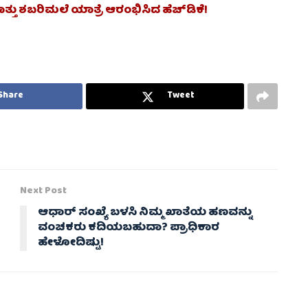
್ತು ಶಬರಿಮಲೆ ಯಾತ್ರೆ ಆರಂಭಿಸಿದ ಹೆಚ್‌ಡಿಕೆ!
Share
Tweet
Next Post
ಆಧಾರ್ ಸಂಖ್ಯೆ ಬಳಸಿ ನಿಮ್ಮ ಖಾತೆಯ ಹಣವನ್ನು
ವಂಚಕರು ಕದಿಯಬಹುದಾ? ಪ್ರಾಧಿಕಾರ
ಹೇಳೋದಿಷ್ಟು!