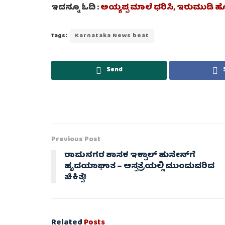
ಇದನ್ನೂ ಓದಿ :
ಅಯ್ಯಪ್ಪ ಮಾಲೆ ಧರಿಸಿ, ಇರುಮುಡಿ ಹೊತ
Tags:
Karnataka News beat
Send
Previous Post
ರಾಮನಗರ ಶಾಸಕ ಇಕ್ಪಾಲ್ ಹುಸೇನ್‌ಗೆ
ಹೃದಯಾಘಾತ – ಆಸ್ಪತ್ರೆಯಲ್ಲಿ ಮುಂದುವರಿದ
ಚಿಕಿತ್ಸೆ!
Related
Posts