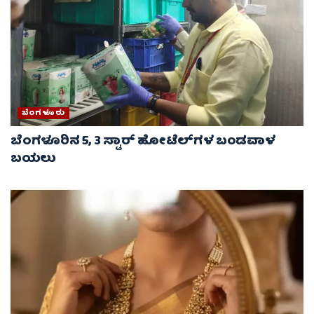
ಬೆಂಗಳೂರು
ಬೆಂಗಳೂರಿನ 5, 3 ಸ್ಟಾರ್​​​​ ಹೋಟೆಲ್​​​​ಗಳ ಬಂಡವಾಳ
ಬಯಲು