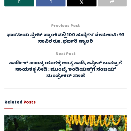
Previous Post
ಭಾರತೀಯ ಸ್ಟೇಟ್ ಬ್ಯಾಂಕಿನಲ್ಲಿ 100 ಹುದ್ದೆಗಳ ನೇಮಕಾತಿ : 93
ಸಾವಿರ ರೂ. ಭರ್ಜರಿ ಸ್ಯಾಲರಿ
Next Post
ಹಾರ್ದಿಕ್ ಪಾಂಡ್ಯ ಯುಗಕ್ಕೆ ಅಂತ್ಯ ಹಾಡಿ, ಜಸ್ಪ್ರೀತ್ ಬುಮ್ರಾಗೆ
ನಾಯಕತ್ವ ನೀಡಿ ; ಮುಂಬೈ ಇಂಡಿಯನ್ಸ್‌ಗೆ ಸಂಜಯ್
ಮಂಜ್ರೇಕರ್ ಸಲಹೆ
Related
Posts