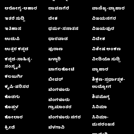
ಆರೋಗ್ಯ-ಆಹಾರ
ದಾವಣಗೆರೆ
ವಾಣಿಜ್ಯ-ವ್ಯಾಪಾರ
ಇತರೆ ಸುದ್ದಿ
ದೇಶ
ವಿಜಯನಗರ
ಇತಿಹಾಸ
ಧರ್ಮ-ಸನಾತನ
ವಿಜಯಪುರ
ಉಡುಪಿ
ಧಾರವಾಡ
ವಿದೇಶ
ಉತ್ತರ ಕನ್ನಡ
ಪುರಾಣ
ವಿಶೇಷ ಅಂಕಣ
ಕನ್ನಡ-ಸಾಹಿತ್ಯ-
ಬಳ್ಳಾರಿ
ವೀಡಿಯೊ ಸುದ್ದಿ
ಸಂಸ್ಕೃತಿ
ಬಾಗಲಕೋಟೆ
ವ್ಯಾಪಾರ
ಕಲಬುರ್ಗಿ
ಬೀದರ್
ಶಿಕ್ಷಣ-ಸ್ಪರ್ಧಾತ್ಮಕ-
ಕೃಷಿ-ಪರಿಸರ
ಉದ್ಯೋಗ
ಬೆಂಗಳೂರು
ಕೊಡಗು
ಶಿವಮೊಗ್ಗ
ಬೆಂಗಳೂರು
ಕೊಪ್ಪಳ
ಗ್ರಾಮಾಂತರ
ಸಿನಿಮಾ
ಕೋಲಾರ
ಬೆಂಗಳೂರು ನಗರ
ಸಿನಿಮಾ-
ಮನರಂಜನೆ
ಕ್ರೀಡೆ
ಬೆಳಗಾವಿ