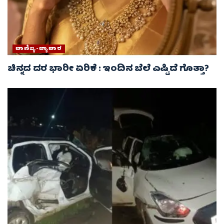
ವಾಣಿಜ್ಯ-ವ್ಯಾಪಾರ
ಚಿನ್ನದ ದರ ಭಾರೀ ಏರಿಕೆ : ಇಂದಿನ ಬೆಲೆ ಎಷ್ಟಿದೆ ಗೊತ್ತಾ?