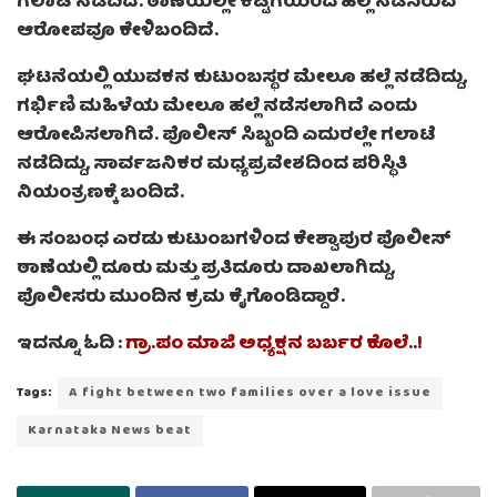
ಗಲಾಟೆ ನಡೆದಿದೆ. ಠಾಣೆಯಲ್ಲೇ ಕಟ್ಟಿಗೆಯಿಂದ ಹಲ್ಲೆ ನಡೆಸಿರುವ
ಆರೋಪವೂ ಕೇಳಿಬಂದಿದೆ.
ಘಟನೆಯಲ್ಲಿ ಯುವಕನ ಕುಟುಂಬಸ್ಥರ ಮೇಲೂ ಹಲ್ಲೆ ನಡೆದಿದ್ದು,
ಗರ್ಭಿಣಿ ಮಹಿಳೆಯ ಮೇಲೂ ಹಲ್ಲೆ ನಡೆಸಲಾಗಿದೆ ಎಂದು
ಆರೋಪಿಸಲಾಗಿದೆ. ಪೊಲೀಸ್ ಸಿಬ್ಬಂದಿ ಎದುರಲ್ಲೇ ಗಲಾಟೆ
ನಡೆದಿದ್ದು, ಸಾರ್ವಜನಿಕರ ಮಧ್ಯಪ್ರವೇಶದಿಂದ ಪರಿಸ್ಥಿತಿ
ನಿಯಂತ್ರಣಕ್ಕೆ ಬಂದಿದೆ.
ಈ ಸಂಬಂಧ ಎರಡು ಕುಟುಂಬಗಳಿಂದ ಕೇಶ್ವಾಪುರ ಪೊಲೀಸ್
ಠಾಣೆಯಲ್ಲಿ ದೂರು ಮತ್ತು ಪ್ರತಿದೂರು ದಾಖಲಾಗಿದ್ದು,
ಪೊಲೀಸರು ಮುಂದಿನ ಕ್ರಮ ಕೈಗೊಂಡಿದ್ದಾರೆ.
ಇದನ್ನೂ ಓದಿ :
ಗ್ರಾ.ಪಂ ಮಾಜಿ ಅಧ್ಯಕ್ಷನ ಬರ್ಬರ ಕೊಲೆ..!
Tags:
A fight between two families over a love issue
Karnataka News beat