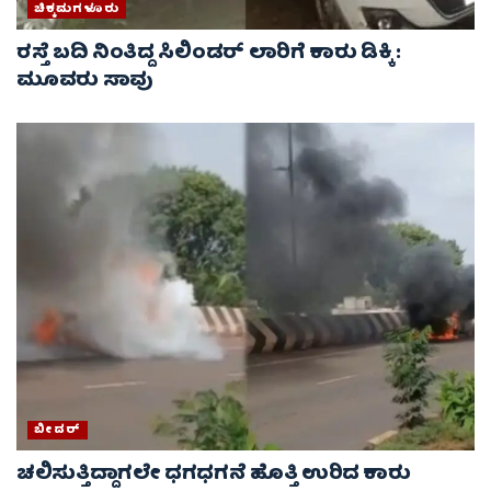
ಚಿಕ್ಕಮಗಳೂರು
ರಸ್ತೆ ಬದಿ ನಿಂತಿದ್ದ ಸಿಲಿಂಡರ್ ಲಾರಿಗೆ ಕಾರು ಡಿಕ್ಕಿ :
ಮೂವರು ಸಾವು
ಬೀದರ್
ಚಲಿಸುತ್ತಿದ್ದಾಗಲೇ ಧಗಧಗನೆ ಹೊತ್ತಿ ಉರಿದ ಕಾರು