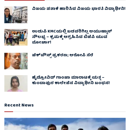
ವಿಜಯ ಪತಾಕೆ ಹಾರಿಸಿದ ವಿಜಯ ಭಾರತಿ ವಿದ್ಯಾರ್ಥಿನಿ!
ಉಡುಪಿ KMCಯಲ್ಲಿ ಬಡವರಿಗಿಲ್ಲ ಆಯುಷ್ಮಾನ್
ಸೌಲಭ್ಯ – ಕ್ರಮಕ್ಕೆ ಆಗ್ರಹಿಸಿದ ಬಿಜೆಪಿ ಯುವ
ಮೋರ್ಚಾ!
ಚೆಕ್​ಬೌನ್ಸ್​ ಪ್ರಕರಣ; ಆರೋಪಿ ಸೆರೆ
ಹೈಡ್ರೋವಿಡ್ ಗಾಂಜಾ ಮಾರಾಟಕ್ಕೆ ಯತ್ನ –
ಕುಂದಾಪುರ ಕಾಲೇಜಿನ ವಿದ್ಯಾರ್ಥಿನಿ ಬಂಧನ!
Recent News