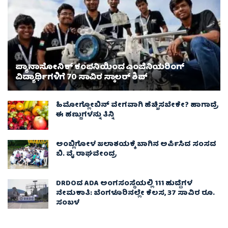
ಪ್ಯಾನಾಸೋನಿಕ್ ಕಂಪನಿಯಿಂದ ಎಂಜಿನಿಯರಿಂಗ್
ವಿದ್ಯಾರ್ಥಿಗಳಿಗೆ 70 ಸಾವಿರ ಸ್ಕಾಲರ್ ಶಿಪ್
ಹಿಮೋಗ್ಲೋಬಿನ್ ವೇಗವಾಗಿ ಹೆಚ್ಚಿಸಬೇಕೇ? ಹಾಗಾದ್ರೆ
ಈ ಹಣ್ಣುಗಳನ್ನು ತಿನ್ನಿ
ಅಂಬ್ಲಿಗೋಳ ಜಲಾಶಯಕ್ಕೆ ಬಾಗಿನ ಅರ್ಪಿಸಿದ ಸಂಸದ
ಬಿ. ವೈ ರಾಘವೇಂದ್ರ
DRDOದ ADA ಅಂಗಸಂಸ್ಥೆಯಲ್ಲಿ 111 ಹುದ್ದೆಗಳ
ನೇಮಕಾತಿ: ಬೆಂಗಳೂರಿನಲ್ಲೇ ಕೆಲಸ, 37 ಸಾವಿರ ರೂ.
ಸಂಬಳ