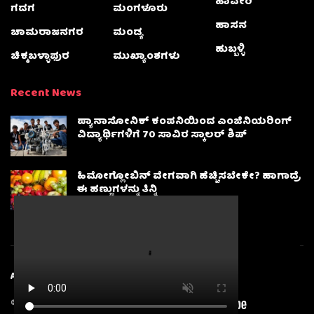
ಹಾವೇರಿ
ಗದಗ
ಮಂಗಳೂರು
ಹಾಸನ
ಚಾಮರಾಜನಗರ
ಮಂಡ್ಯ
ಹುಬ್ಬಳ್ಳಿ
ಚಿಕ್ಕಬಳ್ಳಾಫುರ
ಮುಖ್ಯಾಂಶಗಳು
Recent News
ಪ್ಯಾನಾಸೋನಿಕ್ ಕಂಪನಿಯಿಂದ ಎಂಜಿನಿಯರಿಂಗ್
ವಿದ್ಯಾರ್ಥಿಗಳಿಗೆ 70 ಸಾವಿರ ಸ್ಕಾಲರ್ ಶಿಪ್
ಹಿಮೋಗ್ಲೋಬಿನ್ ವೇಗವಾಗಿ ಹೆಚ್ಚಿಸಬೇಕೇ? ಹಾಗಾದ್ರೆ
ಈ ಹಣ್ಣುಗಳನ್ನು ತಿನ್ನಿ
About
Advertise
Privacy & Policy
Contact Us
© 2025
Karnatakanewsbeat