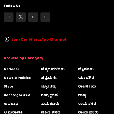
Follow Us
Join Our WhatsApp Channel
Browse by Category
National
ಚಿಕ್ಕಮಗಳೂರು
ಮೈಸೂರು
News & Politics
ಚಿತ್ರದುರ್ಗ
ಯಾದಗಿರಿ
State
ಜ್ಯೋತಿಷ್ಯ
ರಾಜಕೀಯ
Uncategorized
ತಂತ್ರಜ್ಞಾನ
ರಾಜ್ಯ
ಅಪರಾಧ
ತುಮಕೂರು
ರಾಮನಗರ
ಅಮರಾವತಿ
ದಕ್ಷಿಣ ಕನ್ನಡ
ರಾಯಚೂರು