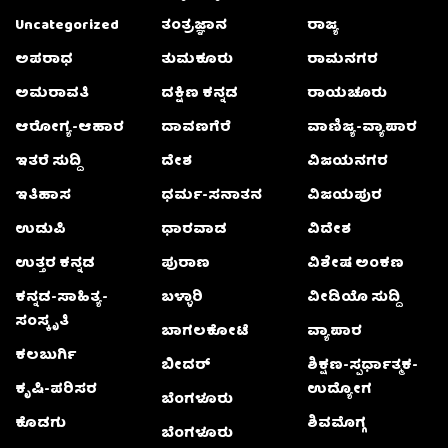
Uncategorized
ತಂತ್ರಜ್ಞಾನ
ರಾಜ್ಯ
ಅಪರಾಧ
ತುಮಕೂರು
ರಾಮನಗರ
ಅಮರಾವತಿ
ದಕ್ಷಿಣ ಕನ್ನಡ
ರಾಯಚೂರು
ಆರೋಗ್ಯ-ಆಹಾರ
ದಾವಣಗೆರೆ
ವಾಣಿಜ್ಯ-ವ್ಯಾಪಾರ
ಇತರೆ ಸುದ್ದಿ
ದೇಶ
ವಿಜಯನಗರ
ಇತಿಹಾಸ
ಧರ್ಮ-ಸನಾತನ
ವಿಜಯಪುರ
ಉಡುಪಿ
ಧಾರವಾಡ
ವಿದೇಶ
ಉತ್ತರ ಕನ್ನಡ
ಪುರಾಣ
ವಿಶೇಷ ಅಂಕಣ
ಕನ್ನಡ-ಸಾಹಿತ್ಯ-
ಬಳ್ಳಾರಿ
ವೀಡಿಯೊ ಸುದ್ದಿ
ಸಂಸ್ಕೃತಿ
ಬಾಗಲಕೋಟೆ
ವ್ಯಾಪಾರ
ಕಲಬುರ್ಗಿ
ಬೀದರ್
ಶಿಕ್ಷಣ-ಸ್ಪರ್ಧಾತ್ಮಕ-
ಕೃಷಿ-ಪರಿಸರ
ಉದ್ಯೋಗ
ಬೆಂಗಳೂರು
ಕೊಡಗು
ಶಿವಮೊಗ್ಗ
ಬೆಂಗಳೂರು