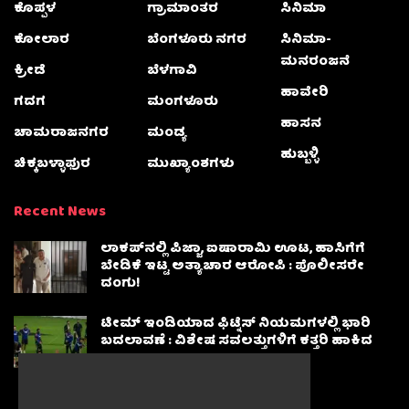
ಕೊಪ್ಪಳ
ಗ್ರಾಮಾಂತರ
ಸಿನಿಮಾ
ಕೋಲಾರ
ಬೆಂಗಳೂರು ನಗರ
ಸಿನಿಮಾ-
ಮನರಂಜನೆ
ಕ್ರೀಡೆ
ಬೆಳಗಾವಿ
ಹಾವೇರಿ
ಗದಗ
ಮಂಗಳೂರು
ಹಾಸನ
ಚಾಮರಾಜನಗರ
ಮಂಡ್ಯ
ಹುಬ್ಬಳ್ಳಿ
ಚಿಕ್ಕಬಳ್ಳಾಫುರ
ಮುಖ್ಯಾಂಶಗಳು
Recent News
ಲಾಕಪ್‌ನಲ್ಲಿ ಪಿಜ್ಜಾ, ಐಷಾರಾಮಿ ಊಟ, ಹಾಸಿಗೆಗೆ
ಬೇಡಿಕೆ ಇಟ್ಟ ಅತ್ಯಾಚಾರ ಆರೋಪಿ : ಪೊಲೀಸರೇ
ದಂಗು!
ಟೀಮ್ ಇಂಡಿಯಾದ ಫಿಟ್ನೆಸ್ ನಿಯಮಗಳಲ್ಲಿ ಭಾರಿ
ಬದಲಾವಣೆ : ವಿಶೇಷ ಸವಲತ್ತುಗಳಿಗೆ ಕತ್ತರಿ ಹಾಕಿದ
BCCI