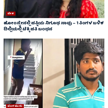
ದೇಶ
ಹೋಂಸ್ಟೇನಲ್ಲಿ ಪತ್ನಿಯ ನಿಗೂಢ ಸಾವು – 1 ತಿಂಗಳ ಬಳಿಕ
ದಿಲ್ಲಿಯಲ್ಲಿ ಟೆಕ್ಕಿ ಪತಿ ಬಂಧನ
ಬೆಂಗಳೂರು