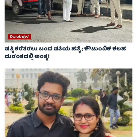
ವಿಜಯಪುರ
ಪತ್ನಿ ಕರೆತರಲು ಬಂದ ಪತಿಯ ಹತ್ಯೆ ; ಕೌಟುಂಬಿಕ ಕಲಹ
ದುರಂತದಲ್ಲಿ ಅಂತ್ಯ!