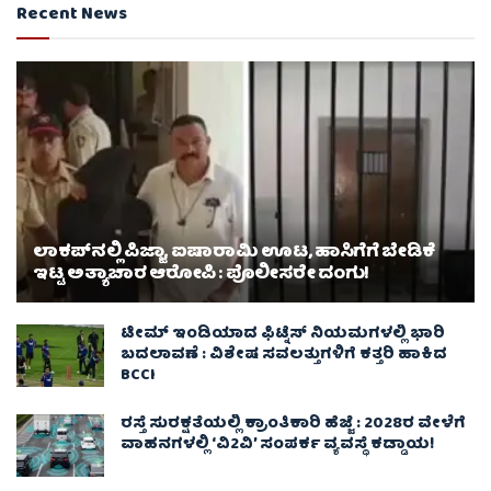
Recent News
ಲಾಕಪ್‌ನಲ್ಲಿ ಪಿಜ್ಜಾ, ಐಷಾರಾಮಿ ಊಟ, ಹಾಸಿಗೆಗೆ ಬೇಡಿಕೆ
ಇಟ್ಟ ಅತ್ಯಾಚಾರ ಆರೋಪಿ : ಪೊಲೀಸರೇ ದಂಗು!
ಟೀಮ್ ಇಂಡಿಯಾದ ಫಿಟ್ನೆಸ್ ನಿಯಮಗಳಲ್ಲಿ ಭಾರಿ
ಬದಲಾವಣೆ : ವಿಶೇಷ ಸವಲತ್ತುಗಳಿಗೆ ಕತ್ತರಿ ಹಾಕಿದ
BCCI
ರಸ್ತೆ ಸುರಕ್ಷತೆಯಲ್ಲಿ ಕ್ರಾಂತಿಕಾರಿ ಹೆಜ್ಜೆ : 2028ರ ವೇಳೆಗೆ
ವಾಹನಗಳಲ್ಲಿ ‘ವಿ2ವಿ’ ಸಂಪರ್ಕ ವ್ಯವಸ್ಥೆ ಕಡ್ಡಾಯ!