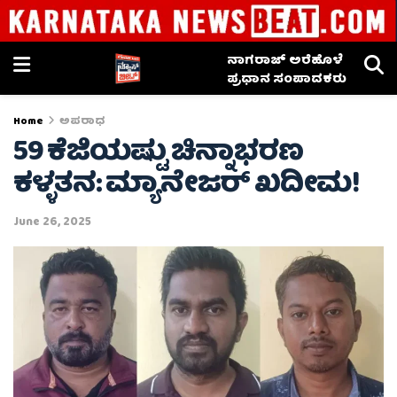
ನಾಗರಾಜ್ ಅರೆಹೊಳೆ
ಪ್ರಧಾನ ಸಂಪಾದಕರು
Home
ಅಪರಾಧ
59 ಕೆಜಿಯಷ್ಟು ಚಿನ್ನಾಭರಣ
ಕಳ್ಳತನ: ಮ್ಯಾನೇಜರ್ ಖದೀಮ!
June 26, 2025