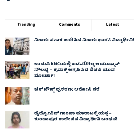
Trending
Comments
Latest
ವಿಜಯ ಪತಾಕೆ ಹಾರಿಸಿದ ವಿಜಯ ಭಾರತಿ ವಿದ್ಯಾರ್ಥಿನಿ!
ಉಡುಪಿ KMCಯಲ್ಲಿ ಬಡವರಿಗಿಲ್ಲ ಆಯುಷ್ಮಾನ್
ಸೌಲಭ್ಯ – ಕ್ರಮಕ್ಕೆ ಆಗ್ರಹಿಸಿದ ಬಿಜೆಪಿ ಯುವ
ಮೋರ್ಚಾ!
ಚೆಕ್​ಬೌನ್ಸ್​ ಪ್ರಕರಣ; ಆರೋಪಿ ಸೆರೆ
ಹೈಡ್ರೋವಿಡ್ ಗಾಂಜಾ ಮಾರಾಟಕ್ಕೆ ಯತ್ನ –
ಕುಂದಾಪುರ ಕಾಲೇಜಿನ ವಿದ್ಯಾರ್ಥಿನಿ ಬಂಧನ!