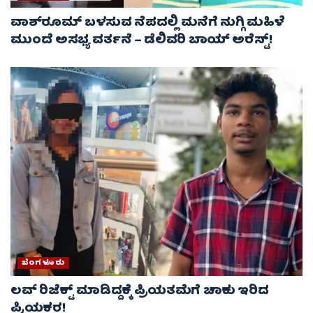
ವಾಶ್‌ರೂಮ್‌ ಬಳಸುವ ನೆಪದಲ್ಲಿ ಮನೆಗೆ ನುಗ್ಗಿ ಮಹಿಳೆ
ಮುಂದೆ ಅಸಭ್ಯ ವರ್ತನೆ – ಡೆಲಿವರಿ ಬಾಯ್ ಅರೆಸ್ಟ್‌!
ಬೆಂಗಳೂರು
ಲವ್‌ ರಿಜೆಕ್ಟ್‌ ಮಾಡಿದ್ದಕ್ಕೆ ಪ್ರಿಯತಮೆಗೆ ಚಾಕು ಇರಿದ
ಪ್ರಿಯಕರ!