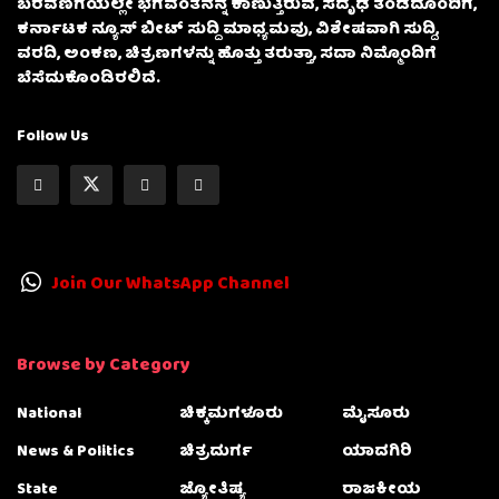
ಬರವಣಿಗೆಯಲ್ಲೇ ಭಗವಂತನನ್ನ ಕಾಣುತ್ತಿರುವ, ಸದೃಢ ತಂಡದೊಂದಿಗೆ,
ಕರ್ನಾಟಕ ನ್ಯೂಸ್ ಬೀಟ್ ಸುದ್ದಿ ಮಾಧ್ಯಮವು, ವಿಶೇಷವಾಗಿ ಸುದ್ದಿ,
ವರದಿ, ಅಂಕಣ, ಚಿತ್ರಣಗಳನ್ನು ಹೊತ್ತು ತರುತ್ತಾ, ಸದಾ ನಿಮ್ಮೊಂದಿಗೆ
ಬೆಸೆದುಕೊಂಡಿರಲಿದೆ.
Follow Us
Join Our WhatsApp Channel
Browse by Category
National
ಚಿಕ್ಕಮಗಳೂರು
ಮೈಸೂರು
News & Politics
ಚಿತ್ರದುರ್ಗ
ಯಾದಗಿರಿ
State
ಜ್ಯೋತಿಷ್ಯ
ರಾಜಕೀಯ