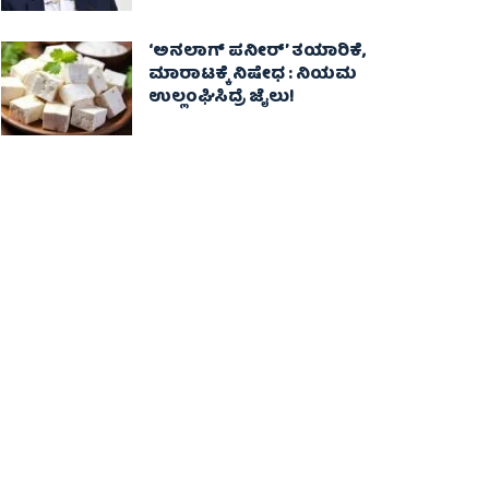
‘ಅನಲಾಗ್ ಪನೀರ್’ ತಯಾರಿಕೆ,
ಮಾರಾಟಕ್ಕೆ ನಿಷೇಧ : ನಿಯಮ
ಉಲ್ಲಂಘಿಸಿದ್ರೆ ಜೈಲು!