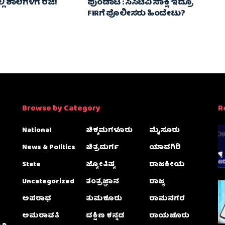
 ಶಾಲೆಗಳಿಗೆ ರಜೆ!
ಪುಂಡಾಟ : ಸಿಸಿಟಿವಿ ಸಾಕ್ಷಿ ಇದ್ರೂ
FIRಗೆ ಪೊಲೀಸರು ಹಿಂದೇಟು?
Browse by Category
R
National
ಚಿಕ್ಕಮಗಳೂರು
ಮೈಸೂರು
News & Politics
ಚಿತ್ರದುರ್ಗ
ಯಾದಗಿರಿ
State
ಜ್ಯೋತಿಷ್ಯ
ರಾಜಕೀಯ
Uncategorized
ತಂತ್ರಜ್ಞಾನ
ರಾಜ್ಯ
ಅಪರಾಧ
ತುಮಕೂರು
ರಾಮನಗರ
ಅಮರಾವತಿ
ದಕ್ಷಿಣ ಕನ್ನಡ
ರಾಯಚೂರು