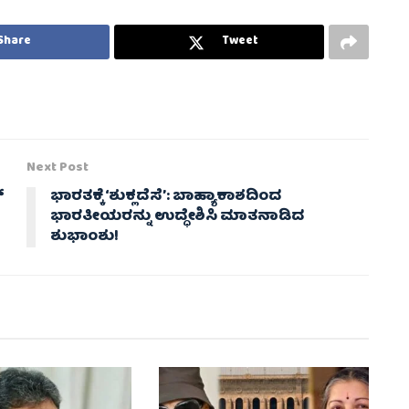
Share
Tweet
Next Post
್
ಭಾರತಕ್ಕೆ ‘ಶುಕ್ಲದೆಸೆ’: ಬಾಹ್ಯಾಕಾಶದಿಂದ
ಭಾರತೀಯರನ್ನು ಉದ್ಧೇಶಿಸಿ ಮಾತನಾಡಿದ
ಶುಭಾಂಶು!