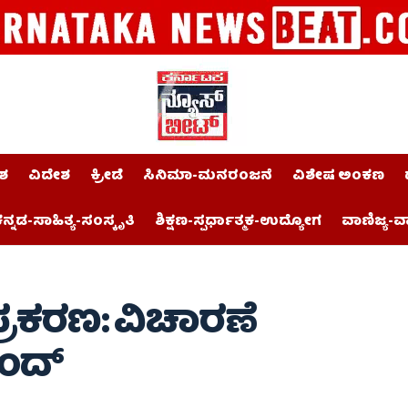
ಶ
ವಿದೇಶ
ಕ್ರೀಡೆ
ಸಿನಿಮಾ-ಮನರಂಜನೆ
ವಿಶೇಷ ಅಂಕಣ
ನ್ನಡ-ಸಾಹಿತ್ಯ-ಸಂಸ್ಕೃತಿ
ಶಿಕ್ಷಣ-ಸ್ಪರ್ಧಾತ್ಮಕ-ಉದ್ಯೋಗ
ವಾಣಿಜ್ಯ-ವ
 ಪ್ರಕರಣ: ವಿಚಾರಣೆ
ಂದ್