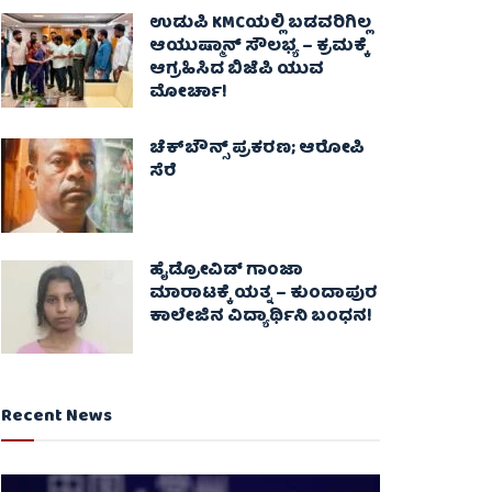
ಉಡುಪಿ KMCಯಲ್ಲಿ ಬಡವರಿಗಿಲ್ಲ
ಆಯುಷ್ಮಾನ್ ಸೌಲಭ್ಯ – ಕ್ರಮಕ್ಕೆ
ಆಗ್ರಹಿಸಿದ ಬಿಜೆಪಿ ಯುವ
ಮೋರ್ಚಾ!
ಚೆಕ್​ಬೌನ್ಸ್​ ಪ್ರಕರಣ; ಆರೋಪಿ
ಸೆರೆ
ಹೈಡ್ರೋವಿಡ್ ಗಾಂಜಾ
ಮಾರಾಟಕ್ಕೆ ಯತ್ನ – ಕುಂದಾಪುರ
ಕಾಲೇಜಿನ ವಿದ್ಯಾರ್ಥಿನಿ ಬಂಧನ!
Recent News