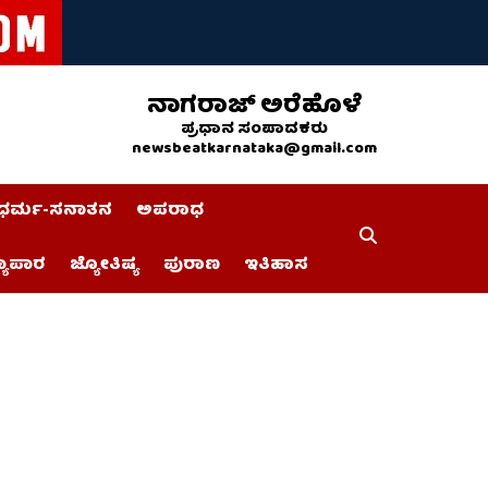
ನಾಗರಾಜ್ ಅರೆಹೊಳೆ
ಪ್ರಧಾನ ಸಂಪಾದಕರು
newsbeatkarnataka@gmail.com
ಧರ್ಮ-ಸನಾತನ
ಅಪರಾಧ
್ಯಾಪಾರ
ಜ್ಯೋತಿಷ್ಯ
ಪುರಾಣ
ಇತಿಹಾಸ