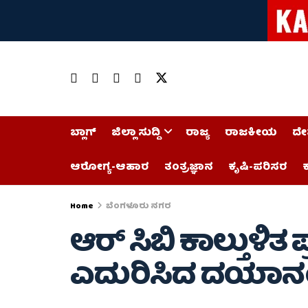
ಬ್ಲಾಗ್
ಜಿಲ್ಲಾ ಸುದ್ದಿ
ರಾಜ್ಯ
ರಾಜಕೀಯ
ದೇ
ಆರೋಗ್ಯ-ಆಹಾರ
ತಂತ್ರಜ್ಞಾನ
ಕೃಷಿ-ಪರಿಸರ
ಕ
Home
ಬೆಂಗಳೂರು ನಗರ
ಆರ್ ಸಿಬಿ ಕಾಲ್ತುಳಿತ
ಎದುರಿಸಿದ ದಯಾನ