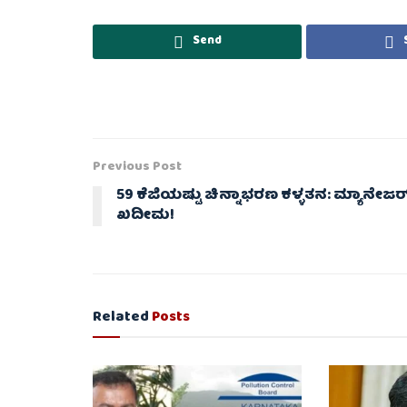
Send
Previous Post
59 ಕೆಜಿಯಷ್ಟು ಚಿನ್ನಾಭರಣ ಕಳ್ಳತನ: ಮ್ಯಾನೇಜರ
ಖದೀಮ!
Related
Posts