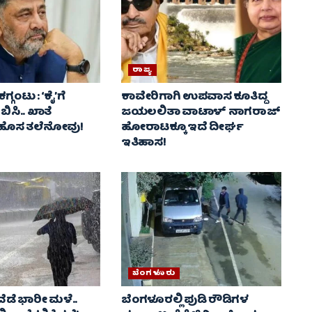
ರಾಜ್ಯ
ಗ್ಗಂಟು : ‘ಕೈ’ಗೆ
ಕಾವೇರಿಗಾಗಿ ಉಪವಾಸ ಕೂತಿದ್ದ
ಸಿ.. ಖಾತೆ
ಜಯಲಲಿತಾ ವಾಟಾಳ್ ನಾಗರಾಜ್
 ಹೊಸ ತಲೆನೋವು!
ಹೋರಾಟಕ್ಕೂ ಇದೆ ದೀರ್ಘ
ಇತಿಹಾಸ!
ಬೆಂಗಳೂರು
ೆಡೆ ಭಾರೀ ಮಳೆ..
ಬೆಂಗಳೂರಲ್ಲಿ ಪುಡಿ ರೌಡಿಗಳ