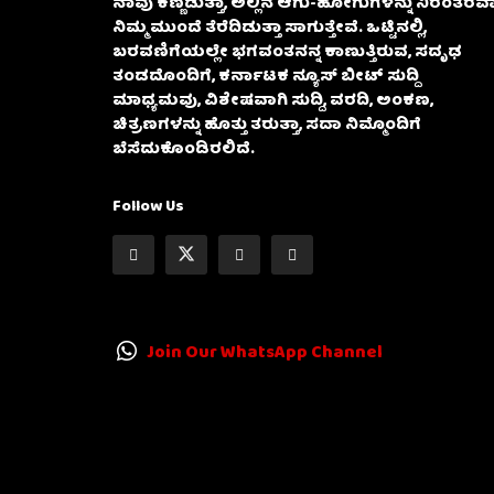
ನಾವು ಕಣ್ಣಿಡುತ್ತಾ, ಅಲ್ಲಿನ ಆಗು-ಹೋಗುಗಳನ್ನು ನಿರಂತರವಾ
ನಿಮ್ಮ ಮುಂದೆ ತೆರೆದಿಡುತ್ತಾ ಸಾಗುತ್ತೇವೆ. ಒಟ್ಟಿನಲ್ಲಿ,
ಬರವಣಿಗೆಯಲ್ಲೇ ಭಗವಂತನನ್ನ ಕಾಣುತ್ತಿರುವ, ಸದೃಢ
ತಂಡದೊಂದಿಗೆ, ಕರ್ನಾಟಕ ನ್ಯೂಸ್ ಬೀಟ್ ಸುದ್ದಿ
ಮಾಧ್ಯಮವು, ವಿಶೇಷವಾಗಿ ಸುದ್ದಿ, ವರದಿ, ಅಂಕಣ,
ಚಿತ್ರಣಗಳನ್ನು ಹೊತ್ತು ತರುತ್ತಾ, ಸದಾ ನಿಮ್ಮೊಂದಿಗೆ
ಬೆಸೆದುಕೊಂಡಿರಲಿದೆ.
Follow Us
Join Our WhatsApp Channel