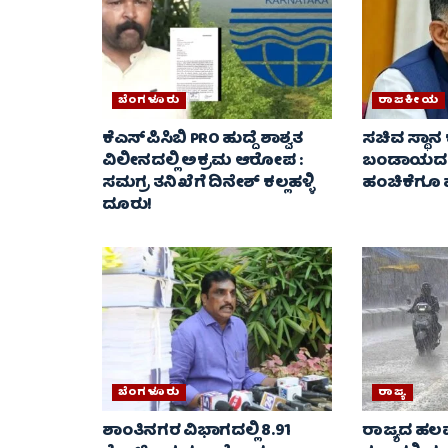
ಬೆಂಗಳೂರು
ರಾಜಕೀಯ
ಕೆಎಸ್‌ಪಿಸಿಬಿ PRO ಹುದ್ದೆ ಶಾಶ್ವತ
ಸಚಿವ ಸ್ಥಾನ ಕ
ವಿಲೀನದಲ್ಲಿ ಅಕ್ರಮ ಆರೋಪ :
ಬಂಡಾಯದ ಬಿ
ಸಮಗ್ರ ತನಿಖೆಗೆ ದಿನೇಶ್ ಕಲ್ಲಹಳ್ಳಿ
ಹಂಚಿಕೆಗೂ
ದೂರು!
ಬೆಂಗಳೂರು
ರಾಜ್ಯ
ಶಾಂತಿನಗರ ವಿಭಾಗದಲ್ಲಿ 8.91
ರಾಜ್ಯದ ಹಲವ