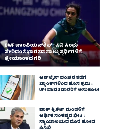
BWF ಚಾಂಪಿಯನ್‌ಶಿಪ್ : ಪಿವಿ ಸಿಂಧು
ಸೇರಿದಂತೆ ಭಾರತದ ನಾಲ್ಕು ಸ್ಪರ್ಧಿಗಳಿಗೆ
ಶ್ರೇಯಾಂಕದ ಗರಿ
ಆನ್‌ಲೈನ್ ವಂಚನೆ ತಡೆಗೆ
ಬ್ಯಾಂಕ್‌ಗಳಿಂದ ಹೊಸ ಕ್ರಮ :
UPI ಪಾವತಿದಾರರಿಗೆ ಅನುಕೂಲ!
ಪಾಕ್‌ ಕ್ರಿಕೆಟ್ ಮಂಡಳಿಗೆ
ಆರ್ಥಿಕ ಸಂಕಷ್ಟದ ಭೀತಿ :
ನ್ಯಾಯಾಲಯದ ಮೊರೆ ಹೋದ
ಪಿಸಿಬಿ