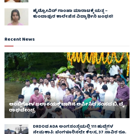
ಹೈಡ್ರೋವಿಡ್ ಗಾಂಜಾ ಮಾರಾಟಕ್ಕೆ ಯತ್ನ –
ಕುಂದಾಪುರ ಕಾಲೇಜಿನ ವಿದ್ಯಾರ್ಥಿನಿ ಬಂಧನ!
Recent News
ಅಂಬ್ಲಿಗೋಳ ಜಲಾಶಯಕ್ಕೆ ಬಾಗಿನ ಅರ್ಪಿಸಿದ ಸಂಸದ ಬಿ. ವೈ
ರಾಘವೇಂದ್ರ
DRDOದ ADA ಅಂಗಸಂಸ್ಥೆಯಲ್ಲಿ 111 ಹುದ್ದೆಗಳ
ನೇಮಕಾತಿ: ಬೆಂಗಳೂರಿನಲ್ಲೇ ಕೆಲಸ, 37 ಸಾವಿರ ರೂ.