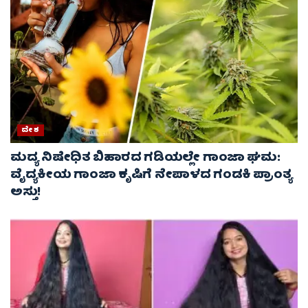
ದೇಶ
ಮದ್ಯ ನಿಷೇಧಿತ ಬಿಹಾರದ ಗಡಿಯಲ್ಲೇ ಗಾಂಜಾ ಘಮ:
ವೈದ್ಯಕೀಯ ಗಾಂಜಾ ಕೃಷಿಗೆ ನೇಪಾಳದ ಗಂಡಕಿ ಪ್ರಾಂತ್ಯ
ಅಸ್ತು!