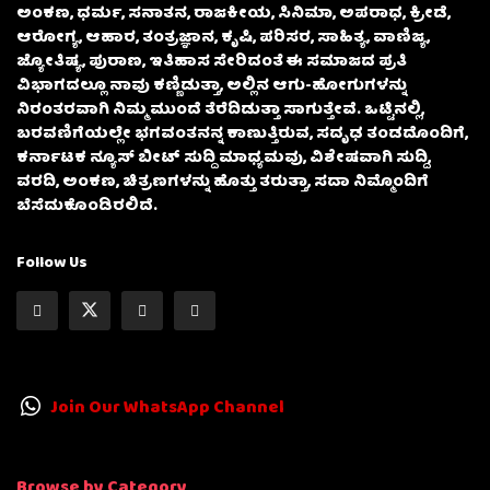
ಅಂಕಣ, ಧರ್ಮ, ಸನಾತನ, ರಾಜಕೀಯ, ಸಿನಿಮಾ, ಅಪರಾಧ, ಕ್ರೀಡೆ,
ಆರೋಗ್ಯ, ಆಹಾರ, ತಂತ್ರಜ್ಞಾನ, ಕೃಷಿ, ಪರಿಸರ, ಸಾಹಿತ್ಯ, ವಾಣಿಜ್ಯ,
ಜ್ಯೋತಿಷ್ಯ, ಪುರಾಣ, ಇತಿಹಾಸ ಸೇರಿದಂತೆ ಈ ಸಮಾಜದ ಪ್ರತಿ
ವಿಭಾಗದಲ್ಲೂ ನಾವು ಕಣ್ಣಿಡುತ್ತಾ, ಅಲ್ಲಿನ ಆಗು-ಹೋಗುಗಳನ್ನು
ನಿರಂತರವಾಗಿ ನಿಮ್ಮ ಮುಂದೆ ತೆರೆದಿಡುತ್ತಾ ಸಾಗುತ್ತೇವೆ. ಒಟ್ಟಿನಲ್ಲಿ,
ಬರವಣಿಗೆಯಲ್ಲೇ ಭಗವಂತನನ್ನ ಕಾಣುತ್ತಿರುವ, ಸದೃಢ ತಂಡದೊಂದಿಗೆ,
ಕರ್ನಾಟಕ ನ್ಯೂಸ್ ಬೀಟ್ ಸುದ್ದಿ ಮಾಧ್ಯಮವು, ವಿಶೇಷವಾಗಿ ಸುದ್ದಿ,
ವರದಿ, ಅಂಕಣ, ಚಿತ್ರಣಗಳನ್ನು ಹೊತ್ತು ತರುತ್ತಾ, ಸದಾ ನಿಮ್ಮೊಂದಿಗೆ
ಬೆಸೆದುಕೊಂಡಿರಲಿದೆ.
Follow Us
Join Our WhatsApp Channel
Browse by Category