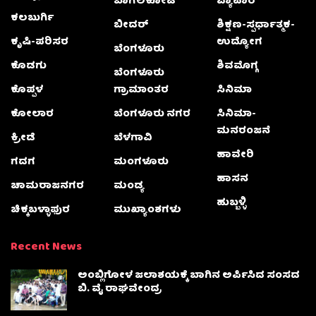
ಬಾಗಲಕೋಟೆ
ವ್ಯಾಪಾರ
ಕಲಬುರ್ಗಿ
ಬೀದರ್
ಶಿಕ್ಷಣ-ಸ್ಪರ್ಧಾತ್ಮಕ-
ಕೃಷಿ-ಪರಿಸರ
ಉದ್ಯೋಗ
ಬೆಂಗಳೂರು
ಕೊಡಗು
ಶಿವಮೊಗ್ಗ
ಬೆಂಗಳೂರು
ಕೊಪ್ಪಳ
ಗ್ರಾಮಾಂತರ
ಸಿನಿಮಾ
ಕೋಲಾರ
ಬೆಂಗಳೂರು ನಗರ
ಸಿನಿಮಾ-
ಮನರಂಜನೆ
ಕ್ರೀಡೆ
ಬೆಳಗಾವಿ
ಹಾವೇರಿ
ಗದಗ
ಮಂಗಳೂರು
ಹಾಸನ
ಚಾಮರಾಜನಗರ
ಮಂಡ್ಯ
ಹುಬ್ಬಳ್ಳಿ
ಚಿಕ್ಕಬಳ್ಳಾಫುರ
ಮುಖ್ಯಾಂಶಗಳು
Recent News
ಅಂಬ್ಲಿಗೋಳ ಜಲಾಶಯಕ್ಕೆ ಬಾಗಿನ ಅರ್ಪಿಸಿದ ಸಂಸದ
ಬಿ. ವೈ ರಾಘವೇಂದ್ರ