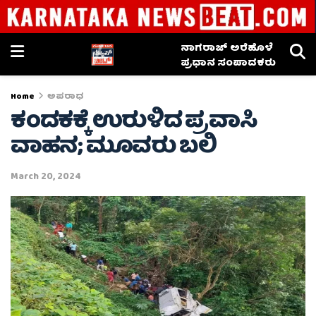
ನಾಗರಾಜ್ ಅರೆಹೊಳೆ
ಪ್ರಧಾನ ಸಂಪಾದಕರು
Home
ಅಪರಾಧ
ಕಂದಕಕ್ಕೆ ಉರುಳಿದ ಪ್ರವಾಸಿ
ವಾಹನ; ಮೂವರು ಬಲಿ
March 20, 2024