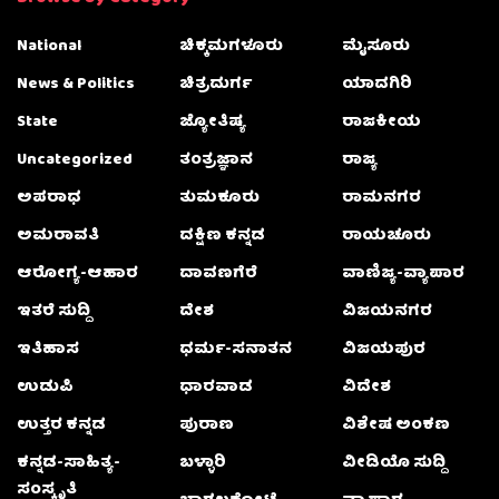
National
ಚಿಕ್ಕಮಗಳೂರು
ಮೈಸೂರು
News & Politics
ಚಿತ್ರದುರ್ಗ
ಯಾದಗಿರಿ
State
ಜ್ಯೋತಿಷ್ಯ
ರಾಜಕೀಯ
Uncategorized
ತಂತ್ರಜ್ಞಾನ
ರಾಜ್ಯ
ಅಪರಾಧ
ತುಮಕೂರು
ರಾಮನಗರ
ಅಮರಾವತಿ
ದಕ್ಷಿಣ ಕನ್ನಡ
ರಾಯಚೂರು
ಆರೋಗ್ಯ-ಆಹಾರ
ದಾವಣಗೆರೆ
ವಾಣಿಜ್ಯ-ವ್ಯಾಪಾರ
ಇತರೆ ಸುದ್ದಿ
ದೇಶ
ವಿಜಯನಗರ
ಇತಿಹಾಸ
ಧರ್ಮ-ಸನಾತನ
ವಿಜಯಪುರ
ಉಡುಪಿ
ಧಾರವಾಡ
ವಿದೇಶ
ಉತ್ತರ ಕನ್ನಡ
ಪುರಾಣ
ವಿಶೇಷ ಅಂಕಣ
ಕನ್ನಡ-ಸಾಹಿತ್ಯ-
ಬಳ್ಳಾರಿ
ವೀಡಿಯೊ ಸುದ್ದಿ
ಸಂಸ್ಕೃತಿ