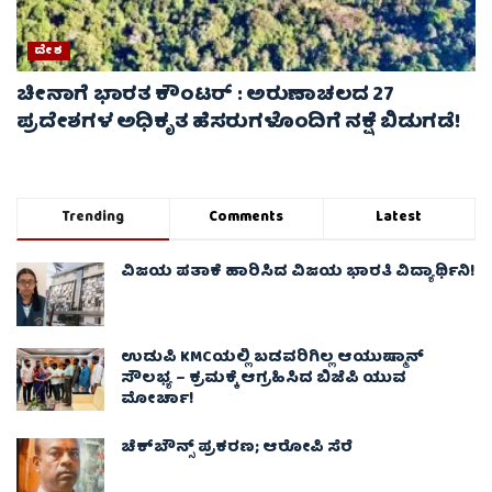
ದೇಶ
ಚೀನಾಗೆ ಭಾರತ ಕೌಂಟರ್ : ಅರುಣಾಚಲದ 27
ಪ್ರದೇಶಗಳ ಅಧಿಕೃತ ಹೆಸರುಗಳೊಂದಿಗೆ ನಕ್ಷೆ ಬಿಡುಗಡೆ!
Trending
Comments
Latest
ವಿಜಯ ಪತಾಕೆ ಹಾರಿಸಿದ ವಿಜಯ ಭಾರತಿ ವಿದ್ಯಾರ್ಥಿನಿ!
ಉಡುಪಿ KMCಯಲ್ಲಿ ಬಡವರಿಗಿಲ್ಲ ಆಯುಷ್ಮಾನ್
ಸೌಲಭ್ಯ – ಕ್ರಮಕ್ಕೆ ಆಗ್ರಹಿಸಿದ ಬಿಜೆಪಿ ಯುವ
ಮೋರ್ಚಾ!
ಚೆಕ್​ಬೌನ್ಸ್​ ಪ್ರಕರಣ; ಆರೋಪಿ ಸೆರೆ