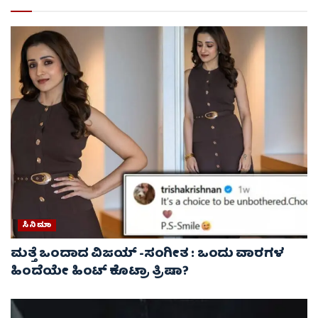
ಸಿನಿಮಾ
ಮತ್ತೆ ಒಂದಾದ ವಿಜಯ್ -ಸಂಗೀತ : ಒಂದು ವಾರಗಳ
ಹಿಂದೆಯೇ ಹಿಂಟ್ ಕೊಟ್ರಾ ತ್ರಿಷಾ?