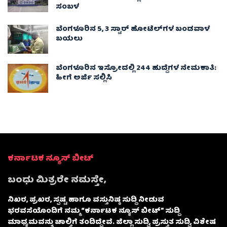
ಸಂಬಳ
ಬೆಂಗಳೂರಿನ 5, 3 ಸ್ಟಾರ್​​​​ ಹೋಟೆಲ್​​​​ಗಳ ಬಂಡವಾಳ
ಬಯಲು
ಬೆಂಗಳೂರಿನ ಇಸ್ರೋದಲ್ಲಿ 244 ಹುದ್ದೆಗಳ ನೇಮಕಾತಿ:
ಹೀಗೆ ಅರ್ಜಿ ಸಲ್ಲಿಸಿ
ಕರ್ನಾಟಕ ನ್ಯೂಸ್ ಬೀಟ್
ಬಂಧು ಮಿತ್ರರೇ ನಮಸ್ತೇ,
ನಿಖರ, ಪ್ರಖರ, ಸ್ಪಷ್ಟ ಹಾಗೂ ವಸ್ತುನಿಷ್ಠ ಸುದ್ದಿ ನೀಡುವ
ಭರವಸೆಯೊಂದಿಗೆ ನಮ್ಮ “ಕರ್ನಾಟಕ ನ್ಯೂಸ್ ಬೀಟ್” ಸುದ್ದಿ
ಮಾಧ್ಯಮವನ್ನು ಚಾಲ್ತಿಗೆ ತಂದಿದ್ದೇವೆ. ಜಿಲ್ಲಾ ಸುದ್ದಿ, ಪ್ರಸ್ತುತ ಸುದ್ದಿ, ವಿಶೇಷ