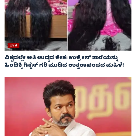
ದೇಶ
ವಿಶ್ವದಲ್ಲೇ ಅತಿ ಉದ್ದದ ಕೇಶ: ಉಕ್ರೇನ್ ತಾರೆಯನ್ನು
ಹಿಂದಿಕ್ಕಿ ಗಿನ್ನೆಸ್ ಗರಿ ಮುಡಿದ ಉತ್ತರಾಖಂಡದ ಮಹಿಳೆ!