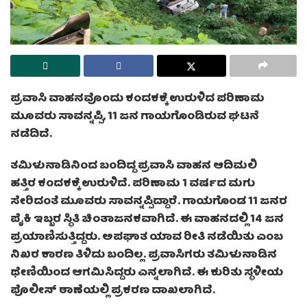
ಪ್ರವಾಸಿ ವಾಹನವೊಂದು ಕಂದಕಕ್ಕೆ ಉರುಳಿದ ಪರಿಣಾಮ
ಮೂವರು ಸಾವನ್ನಪ್ಪಿ, 11 ಜನ ಗಾಯಗೊಂಡಿರುವ ಘಟನೆ
ನಡೆದಿದೆ.
ತಮಿಳುನಾಡಿನಿಂದ ಬಂದಿದ್ದ ಪ್ರವಾಸಿ ವಾಹನ ಆದಿಮಲಿ
ಹತ್ತಿರ ಕಂದಕಕ್ಕೆ ಉರುಳಿದೆ. ಪರಿಣಾಮ 1 ವರ್ಷದ ಮಗು
ಸೇರಿದಂತೆ ಮೂವರು ಸಾವನ್ನಪ್ಪಿದ್ದಾರೆ. ಗಾಯಗೊಂಡ 11 ಜನರ
ಪೈಕಿ ಇಬ್ಬರ ಸ್ಥಿತಿ ಚಿಂತಾಜನಕವಾಗಿದೆ. ಈ ವಾಹನದಲ್ಲಿ 14 ಜನ
ಪ್ರಯಾಣಿಸುತ್ತಿದ್ದರು. ಅಪಘಾತ ಯಾವ ರೀತಿ ನಡೆಯಿತು ಎಂಬ
ನಿಖರ ಕಾರಣ ತಿಳಿದು ಬಂದಿಲ್ಲ. ಪ್ರವಾಸಿಗರು ತಮಿಳುನಾಡಿನ
ಥೇಣಿಯಿಂದ ಆಗಮಿಸಿದ್ದರು ಎನ್ನಲಾಗಿದೆ. ಈ ಕುರಿತು ಸ್ಥಳೀಯ
ಪೊಲೀಸ್ ಠಾಣೆಯಲ್ಲಿ ಪ್ರಕರಣ ದಾಖಲಾಗಿದೆ.