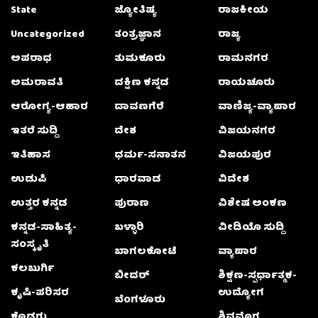
State
ಜ್ಯೋತಿಷ್ಯ
ರಾಜಕೀಯ
Uncategorized
ತಂತ್ರಜ್ಞಾನ
ರಾಜ್ಯ
ಅಪರಾಧ
ತುಮಕೂರು
ರಾಮನಗರ
ಅಮರಾವತಿ
ದಕ್ಷಿಣ ಕನ್ನಡ
ರಾಯಚೂರು
ಆರೋಗ್ಯ-ಆಹಾರ
ದಾವಣಗೆರೆ
ವಾಣಿಜ್ಯ-ವ್ಯಾಪಾರ
ಇತರೆ ಸುದ್ದಿ
ದೇಶ
ವಿಜಯನಗರ
ಇತಿಹಾಸ
ಧರ್ಮ-ಸನಾತನ
ವಿಜಯಪುರ
ಉಡುಪಿ
ಧಾರವಾಡ
ವಿದೇಶ
ಉತ್ತರ ಕನ್ನಡ
ಪುರಾಣ
ವಿಶೇಷ ಅಂಕಣ
ಕನ್ನಡ-ಸಾಹಿತ್ಯ-
ಬಳ್ಳಾರಿ
ವೀಡಿಯೊ ಸುದ್ದಿ
ಸಂಸ್ಕೃತಿ
ಬಾಗಲಕೋಟೆ
ವ್ಯಾಪಾರ
ಕಲಬುರ್ಗಿ
ಬೀದರ್
ಶಿಕ್ಷಣ-ಸ್ಪರ್ಧಾತ್ಮಕ-
ಕೃಷಿ-ಪರಿಸರ
ಉದ್ಯೋಗ
ಬೆಂಗಳೂರು
ಕೊಡಗು
ಶಿವಮೊಗ್ಗ