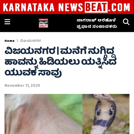
ನಾಗರಾಜ್ ಅರೆಹೊಳೆ
ಪ್ರಧಾನ ಸಂಪಾದಕರು
Home
ವಿಜಯನಗರ
ವಿಜಯನಗರ | ಮನೆಗೆ ನುಗ್ಗಿದ್ದ
ಹಾವನ್ನು ಹಿಡಿಯಲು ಯತ್ನಿಸಿದ
ಯುವಕ ಸಾವು
November 11, 2025