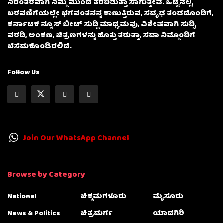
ನಿರಂತರವಾಗಿ ನಿಮ್ಮ ಮುಂದೆ ತೆರೆದಿಡುತ್ತಾ ಸಾಗುತ್ತೇವೆ. ಒಟ್ಟಿನಲ್ಲಿ,
ಬರವಣಿಗೆಯಲ್ಲೇ ಭಗವಂತನನ್ನ ಕಾಣುತ್ತಿರುವ, ಸದೃಢ ತಂಡದೊಂದಿಗೆ,
ಕರ್ನಾಟಕ ನ್ಯೂಸ್ ಬೀಟ್ ಸುದ್ದಿ ಮಾಧ್ಯಮವು, ವಿಶೇಷವಾಗಿ ಸುದ್ದಿ,
ವರದಿ, ಅಂಕಣ, ಚಿತ್ರಣಗಳನ್ನು ಹೊತ್ತು ತರುತ್ತಾ, ಸದಾ ನಿಮ್ಮೊಂದಿಗೆ
ಬೆಸೆದುಕೊಂಡಿರಲಿದೆ.
Follow Us
Join Our WhatsApp Channel
Browse by Category
National
ಚಿಕ್ಕಮಗಳೂರು
ಮೈಸೂರು
News & Politics
ಚಿತ್ರದುರ್ಗ
ಯಾದಗಿರಿ