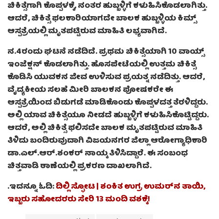
ಚಿಕಿತ್ಸೆಗಾಗಿ ಕೊಪ್ಪಳಕ್ಕೆ, ನಂತರ ಹುಬ್ಬಳ್ಳಿಗೆ ಕಳುಹಿಸಿಕೊಡಲಾಗಿತ್ತು.
ಆದರೆ, ಚಿಕಿತ್ಸೆ ಫಲಕಾರಿಯಾಗದೇ ಬಾಲಕ ಹುಬ್ಬಳ್ಳಿಯ ಕಿಮ್ಸ್‌
ಆಸ್ಪತ್ರೆಯಲ್ಲಿ ಮೃತಪಟ್ಟಿರುವ ಮಾಹಿತಿ ಲಭ್ಯವಾಗಿದೆ.
ನ.4ರಂದು ಘಟನೆ ನಡೆದಿದೆ. ಪ್ರಥಮ ಚಿಕಿತ್ಸೆಯಾಗಿ 10 ವಾಯ್ಸ್
ಇಂಜೆಕ್ಷನ್ ಕೊಡಲಾಗಿತ್ತು. ಹೊಸಪೇಟೆಯಲ್ಲಿ ಉತ್ತಮ ಚಿಕಿತ್ಸೆ
ಕೊಡಿಸಿ ಯುವಕನ ಜೀವ ಉಳಿಸುವ ಪ್ರಯತ್ನ ನಡೆದಿತ್ತು. ಆದರೆ,
ವೈದ್ಯಕೀಯ ಸಲಹೆ ಮೀರಿ ಬಾಲಕನ ಪೋಷಕರೇ ಈ
ಆಸ್ಪತ್ರೆಯಿಂದ ಬಿಡುಗಡೆ ಮಾಡಿಕೊಂಡು ಕೊಪ್ಪಳದತ್ತ ತೆರಳಿದ್ದರು.
ಅಲ್ಲಿ ಯಾವ ಚಿಕಿತ್ಸೆಯೂ ನೀಡದೆ ಹುಬ್ಬಳ್ಳಿಗೆ ಕಳುಹಿಸಿಕೊಟ್ಟಿದ್ದರು.
ಆದರೆ, ಅಲ್ಲಿ ಚಿಕಿತ್ಸೆ ಫಲಿಸದೇ ಬಾಲಕ ಮೃತಪಟ್ಟಿರುವ ಮಾಹಿತಿ
ತಿಳಿದು ಬಂದಿರುವುದಾಗಿ ವಿಜಯನಗರ ಜಿಲ್ಲಾ ಆರೋಗ್ಯಾಧಿಕಾರಿ
ಡಾ.ಎಲ್.ಆರ್.ಶಂಕರ್ ನಾಯ್ಕ ತಿಳಿಸಿದ್ದಾರೆ. ಈ ಸಂಬಂಧ
ಚಿತ್ತವಾಡಿ ಠಾಣೆಯಲ್ಲಿ ಪ್ರಕರಣ ದಾಖಲಾಗಿದೆ.
.ಇದನ್ನೂ ಓದಿ:
ದಿಲ್ಲಿ ಸ್ಫೋಟ | ಶಂಕಿತ ಉಗ್ರ ಉಮರ್‌ನ ತಾಯಿ,
ಇಬ್ಬರು ಸಹೋದರರು ಸೇರಿ 13 ಮಂದಿ ವಶಕ್ಕೆ!