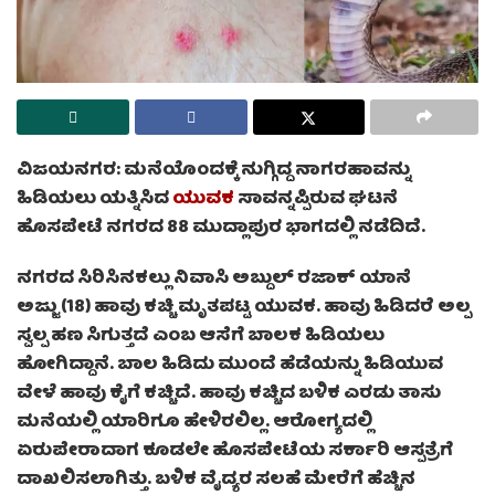
ವಿಜಯನಗರ:
ಮನೆಯೊಂದಕ್ಕೆ ನುಗ್ಗಿದ್ದ ನಾಗರಹಾವನ್ನು
ಹಿಡಿಯಲು ಯತ್ನಿಸಿದ
ಯುವಕ
ಸಾವನ್ನಪ್ಪಿರುವ ಘಟನೆ
ಹೊಸಪೇಟೆ ನಗರದ 88 ಮುದ್ಲಾಪುರ ಭಾಗದಲ್ಲಿ ನಡೆದಿದೆ.
ನಗರದ ಸಿರಿಸಿನಕಲ್ಲು ನಿವಾಸಿ ಅಬ್ದುಲ್ ರಜಾಕ್‌ ಯಾನೆ
ಅಜ್ಜು (18) ಹಾವು ಕಚ್ಚಿ ಮೃತಪಟ್ಟ ಯುವಕ. ಹಾವು ಹಿಡಿದರೆ ಅಲ್ಪ
ಸ್ವಲ್ಪ ಹಣ ಸಿಗುತ್ತದೆ ಎಂಬ ಆಸೆಗೆ ಬಾಲಕ ಹಿಡಿಯಲು
ಹೋಗಿದ್ದಾನೆ. ಬಾಲ ಹಿಡಿದು ಮುಂದೆ ಹೆಡೆಯನ್ನು ಹಿಡಿಯುವ
ವೇಳೆ ಹಾವು ಕೈಗೆ ಕಚ್ಚಿದೆ. ಹಾವು ಕಚ್ಚಿದ ಬಳಿಕ ಎರಡು ತಾಸು
ಮನೆಯಲ್ಲಿ ಯಾರಿಗೂ ಹೇಳಿರಲಿಲ್ಲ. ಆರೋಗ್ಯದಲ್ಲಿ
ಏರುಪೇರಾದಾಗ ಕೂಡಲೇ ಹೊಸಪೇಟೆಯ ಸರ್ಕಾರಿ ಆಸ್ಪತ್ರೆಗೆ
ದಾಖಲಿಸಲಾಗಿತ್ತು. ಬಳಿಕ ವೈದ್ಯರ ಸಲಹೆ ಮೇರೆಗೆ ಹೆಚ್ಚಿನ