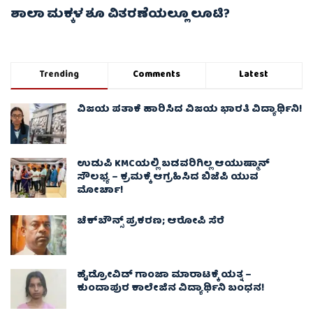
ಶಾಲಾ ಮಕ್ಕಳ ಶೂ ವಿತರಣೆಯಲ್ಲೂ ಲೂಟಿ?
Trending
Comments
Latest
ವಿಜಯ ಪತಾಕೆ ಹಾರಿಸಿದ ವಿಜಯ ಭಾರತಿ ವಿದ್ಯಾರ್ಥಿನಿ!
ಉಡುಪಿ KMCಯಲ್ಲಿ ಬಡವರಿಗಿಲ್ಲ ಆಯುಷ್ಮಾನ್
ಸೌಲಭ್ಯ – ಕ್ರಮಕ್ಕೆ ಆಗ್ರಹಿಸಿದ ಬಿಜೆಪಿ ಯುವ
ಮೋರ್ಚಾ!
ಚೆಕ್​ಬೌನ್ಸ್​ ಪ್ರಕರಣ; ಆರೋಪಿ ಸೆರೆ
ಹೈಡ್ರೋವಿಡ್ ಗಾಂಜಾ ಮಾರಾಟಕ್ಕೆ ಯತ್ನ –
ಕುಂದಾಪುರ ಕಾಲೇಜಿನ ವಿದ್ಯಾರ್ಥಿನಿ ಬಂಧನ!