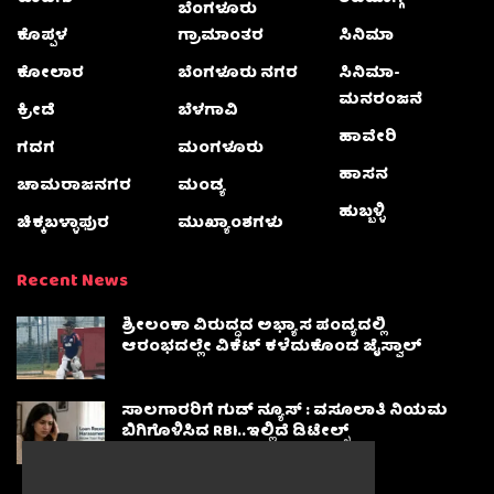
ಬೆಂಗಳೂರು
ಕೊಪ್ಪಳ
ಗ್ರಾಮಾಂತರ
ಸಿನಿಮಾ
ಕೋಲಾರ
ಬೆಂಗಳೂರು ನಗರ
ಸಿನಿಮಾ-
ಮನರಂಜನೆ
ಕ್ರೀಡೆ
ಬೆಳಗಾವಿ
ಹಾವೇರಿ
ಗದಗ
ಮಂಗಳೂರು
ಹಾಸನ
ಚಾಮರಾಜನಗರ
ಮಂಡ್ಯ
ಹುಬ್ಬಳ್ಳಿ
ಚಿಕ್ಕಬಳ್ಳಾಫುರ
ಮುಖ್ಯಾಂಶಗಳು
Recent News
ಶ್ರೀಲಂಕಾ ವಿರುದ್ಧದ ಅಭ್ಯಾಸ ಪಂದ್ಯದಲ್ಲಿ
ಆರಂಭದಲ್ಲೇ ವಿಕೆಟ್ ಕಳೆದುಕೊಂಡ ಜೈಸ್ವಾಲ್
ಸಾಲಗಾರರಿಗೆ ಗುಡ್ ನ್ಯೂಸ್ : ವಸೂಲಾತಿ ನಿಯಮ
ಬಿಗಿಗೊಳಿಸಿದ RBI..ಇಲ್ಲಿದೆ ಡಿಟೇಲ್ಸ್