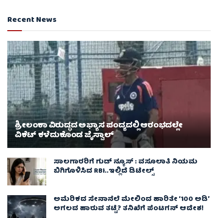
Recent News
ಶ್ರೀಲಂಕಾ ವಿರುದ್ಧದ ಅಭ್ಯಾಸ ಪಂದ್ಯದಲ್ಲಿ ಆರಂಭದಲ್ಲೇ
ವಿಕೆಟ್ ಕಳೆದುಕೊಂಡ ಜೈಸ್ವಾಲ್
ಸಾಲಗಾರರಿಗೆ ಗುಡ್ ನ್ಯೂಸ್ : ವಸೂಲಾತಿ ನಿಯಮ
ಬಿಗಿಗೊಳಿಸಿದ RBI..ಇಲ್ಲಿದೆ ಡಿಟೇಲ್ಸ್
ಅಮೆರಿಕದ ಸೇನಾನೆಲೆ ಮೇಲಿಂದ ಹಾರಿತೇ ‘100 ಅಡಿ’
ಅಗಲದ ಹಾರುವ ತಟ್ಟೆ? ತನಿಖೆಗೆ ಪೆಂಟಗನ್ ಆದೇಶ!