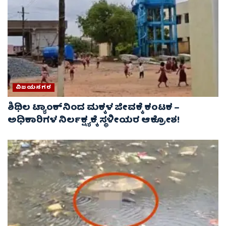
ವಿಜಯನಗರ
ಶಿಥಿಲ ಟ್ಯಾಂಕ್‌ನಿಂದ ಮಕ್ಕಳ ಜೀವಕ್ಕೆ ಕಂಟಕ –
ಅಧಿಕಾರಿಗಳ ನಿರ್ಲಕ್ಷ್ಯಕ್ಕೆ ಸ್ಥಳೀಯರ ಆಕ್ರೋಶ!