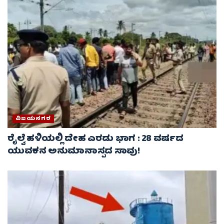
ವಿಜಯನಗರ
ರೈಲ್ವೆ ಹಳಿಯಲ್ಲಿ ದೇಹ ಎರಡು ಭಾಗ : 28 ವರ್ಷದ
ಯುವಕನ ಅನುಮಾನಾಸ್ಪದ ಸಾವು!