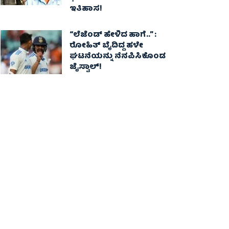
ಇತಿಹಾಸ!
“ಲೆಜೆಂಡ್ ಹೇಳಿದ ಹಾಗೆ..” :
ರೋಹಿತ್ ಬೈದಿದ್ದ ಹಳೇ
ಘಟನೆಯನ್ನು ನೆನಪಿಸಿಕೊಂಡ
ಜೈಸ್ವಾಲ್!