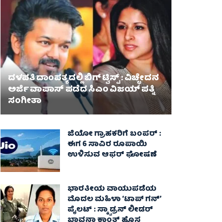
ದಳಪತಿ ದಾಂಪತ್ಯದಲ್ಲಿ ಬಿಗ್ ಟ್ವಿಸ್ಟ್ : ವಿಚ್ಛೇದನ
ಅರ್ಜಿ ವಾಪಾಸ್‌ ಪಡೆದ ಸಿಎಂ ವಿಜಯ್ ಪತ್ನಿ
ಸಂಗೀತಾ‌
ಜಿಯೋ ಗ್ರಾಹಕರಿಗೆ ಬಂಪರ್ :
ಈಗ 6 ಸಾವಿರ ರೂಪಾಯಿ
ಉಳಿಸುವ ಆಫರ್ ಘೋಷಣೆ
ಭಾರತೀಯ ವಾಯುಪಡೆಯ
ಮೊದಲ ಮಹಿಳಾ ‘ಟಾಪ್ ಗನ್’
ಪೈಲಟ್ : ಸ್ಕ್ವಾಡ್ರನ್ ಲೀಡರ್
ಭಾವನಾ ಕಾಂತ್ ಹೊಸ