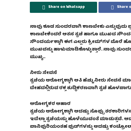
Share on Whatsapp
Share 
ನಾವು ಕೂಡ ಸುಂದರವಾಗಿ ಕಾಣಬೇಕು ಎನ್ನುವುದು ಪ್ರತಿ
ಕಾಣಬೇಕೆಂದರೆ ಆತನ ತ್ವಚೆ ಹಾಗೂ ಮುಖದ ಸೌಂದರ್
ಸೌಂದರ್ಯಕ್ಕಾಗಿ ಈಗ ಎಲ್ಲರು ಕ್ರೀಮ್‌ಗಳ ಮೊರೆ ಹೊಗ್ತ
ಮುಖವನ್ನು ಹಾಳುಮಾಡಿಕೊಳ್ಳುತ್ತಾರೆ. ನಾವು ಸುಂದ
ಮುಖ್ಯ..
ನೀರು ಸೇವನೆ
ತ್ವಚೆಯ ಆರೋಗ್ಯಕ್ಕಾಗಿ ಅತಿ ಹೆಚ್ಚು ನೀರು ಸೇವನೆ ಮ
ದೇಹದಲ್ಲಿರುವ ರಕ್ತ ಶುದ್ಧಿಕರಣವಾಗಿ ತ್ವಚೆ ಹೊಳಪಾಗುತ
ಆರೋಗ್ಯಕರ ಆಹಾರ
ತ್ವಚೆಯ ಆರೋಗ್ಯಕ್ಕಾಗಿ ಆದಷ್ಟು ಸೊಪ್ಪು ತರಕಾರಿಗಳನ್
ಇದೆಲ್ಲಾ ತ್ವಚೆಯನ್ನು ಹೊಳೆಯುವಂತೆ ಮಾಡುತ್ತವೆ. ಆ
ಪಾನಿಪುರಿಯಂತಹ ಫುಡ್‌ಗಳನ್ನು ಆದಷ್ಟು ಕಂಟ್ರೋಲ್