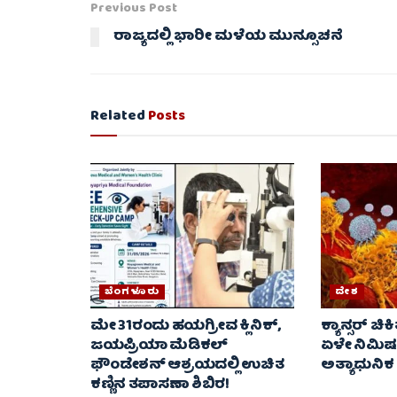
Previous Post
ರಾಜ್ಯದಲ್ಲಿ ಭಾರೀ ಮಳೆಯ ಮುನ್ಸೂಚನೆ
Related
Posts
ಬೆಂಗಳೂರು
ದೇಶ
ಮೇ 31ರಂದು ಹಯಗ್ರೀವ ಕ್ಲಿನಿಕ್,
ಕ್ಯಾನ್ಸರ್ ಚಿಕಿ
ಜಯಪ್ರಿಯಾ ಮೆಡಿಕಲ್
ಏಳೇ ನಿಮಿಷಗಳ
ಫೌಂಡೇಶನ್ ಆಶ್ರಯದಲ್ಲಿ ಉಚಿತ
ಅತ್ಯಾಧುನಿಕ ಚಿ
ಕಣ್ಣಿನ ತಪಾಸಣಾ ಶಿಬಿರ!