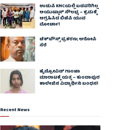
ಉಡುಪಿ KMCಯಲ್ಲಿ ಬಡವರಿಗಿಲ್ಲ
ಆಯುಷ್ಮಾನ್ ಸೌಲಭ್ಯ – ಕ್ರಮಕ್ಕೆ
ಆಗ್ರಹಿಸಿದ ಬಿಜೆಪಿ ಯುವ
ಮೋರ್ಚಾ!
ಚೆಕ್​ಬೌನ್ಸ್​ ಪ್ರಕರಣ; ಆರೋಪಿ
ಸೆರೆ
ಹೈಡ್ರೋವಿಡ್ ಗಾಂಜಾ
ಮಾರಾಟಕ್ಕೆ ಯತ್ನ – ಕುಂದಾಪುರ
ಕಾಲೇಜಿನ ವಿದ್ಯಾರ್ಥಿನಿ ಬಂಧನ!
Recent News