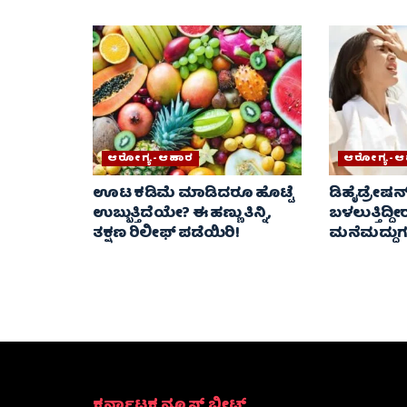
ಆರೋಗ್ಯ-ಆಹಾರ
ಆರೋಗ್ಯ-ಆ
ಊಟ ಕಡಿಮೆ ಮಾಡಿದರೂ ಹೊಟ್ಟೆ
ಡಿಹೈಡ್ರೇಷನ
ಉಬ್ಬುತ್ತಿದೆಯೇ? ಈ ಹಣ್ಣು ತಿನ್ನಿ,
ಬಳಲುತ್ತಿದ್ದ
ತಕ್ಷಣ ರಿಲೀಫ್​ ಪಡೆಯಿರಿ!
ಮನೆಮದ್ದುಗಳ
ಕರ್ನಾಟಕ ನ್ಯೂಸ್ ಬೀಟ್