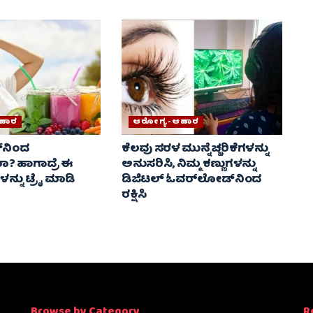
ಹಾರ
ಆರೋಗ್ಯ-ಆಹಾರ
್‌ನಿಂದ
ಕೆಲವು ಸರಳ ಮುನ್ನೆಚ್ಚರಿಕೆಗಳನ್ನು
ೀರಾ? ಹಾಗಾದ್ರೆ ಈ
ಅನುಸರಿಸಿ, ನಿಮ್ಮ ಕಣ್ಣುಗಳನ್ನು
ನ್ನು ಟ್ರೈ ಮಾಡಿ
ಡಿಜಿಟಲ್ ಓವರ್‌ಲೋಡ್‌ನಿಂದ
ರಕ್ಷಿಸಿ
Browse by Category
R