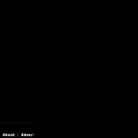
About
Advertise
Privacy & Policy
Contact Us