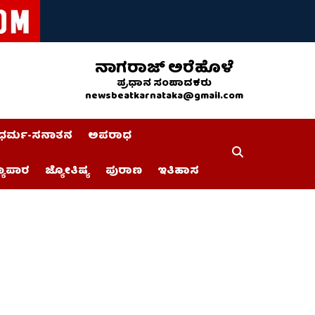
ನಾಗರಾಜ್ ಅರೆಹೊಳೆ
ಪ್ರಧಾನ ಸಂಪಾದಕರು
newsbeatkarnataka@gmail.com
ಧರ್ಮ-ಸನಾತನ
ಅಪರಾಧ
್ಯಾಪಾರ
ಜ್ಯೋತಿಷ್ಯ
ಪುರಾಣ
ಇತಿಹಾಸ