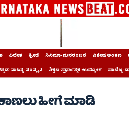
ಶ
ವಿದೇಶ
ಕ್ರೀಡೆ
ಸಿನಿಮಾ-ಮನರಂಜನೆ
ವಿಶೇಷ ಅಂಕಣ
ನ್ನಡ-ಸಾಹಿತ್ಯ-ಸಂಸ್ಕೃತಿ
ಶಿಕ್ಷಣ-ಸ್ಪರ್ಧಾತ್ಮಕ-ಉದ್ಯೋಗ
ವಾಣಿಜ್ಯ-ವ
ಕಾಣಲು ಹೀಗೆ ಮಾಡಿ