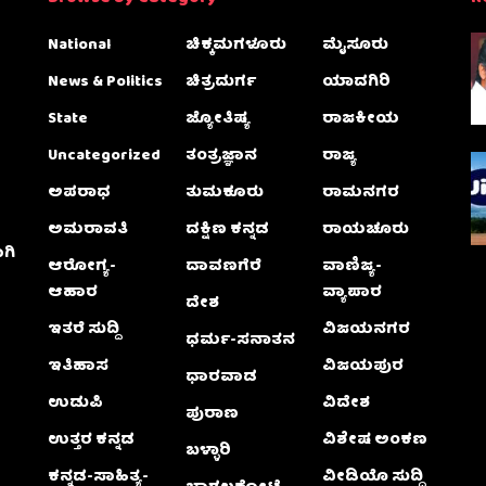
National
ಚಿಕ್ಕಮಗಳೂರು
ಮೈಸೂರು
News & Politics
ಚಿತ್ರದುರ್ಗ
ಯಾದಗಿರಿ
State
ಜ್ಯೋತಿಷ್ಯ
ರಾಜಕೀಯ
Uncategorized
ತಂತ್ರಜ್ಞಾನ
ರಾಜ್ಯ
ಅಪರಾಧ
ತುಮಕೂರು
ರಾಮನಗರ
ಅಮರಾವತಿ
ದಕ್ಷಿಣ ಕನ್ನಡ
ರಾಯಚೂರು
ಗಿ
ಆರೋಗ್ಯ-
ದಾವಣಗೆರೆ
ವಾಣಿಜ್ಯ-
ಆಹಾರ
ವ್ಯಾಪಾರ
ದೇಶ
ಇತರೆ ಸುದ್ದಿ
ವಿಜಯನಗರ
ಧರ್ಮ-ಸನಾತನ
ಇತಿಹಾಸ
ವಿಜಯಪುರ
ಧಾರವಾಡ
ಉಡುಪಿ
ವಿದೇಶ
ಪುರಾಣ
ಉತ್ತರ ಕನ್ನಡ
ವಿಶೇಷ ಅಂಕಣ
ಬಳ್ಳಾರಿ
ಕನ್ನಡ-ಸಾಹಿತ್ಯ-
ವೀಡಿಯೊ ಸುದ್ದಿ