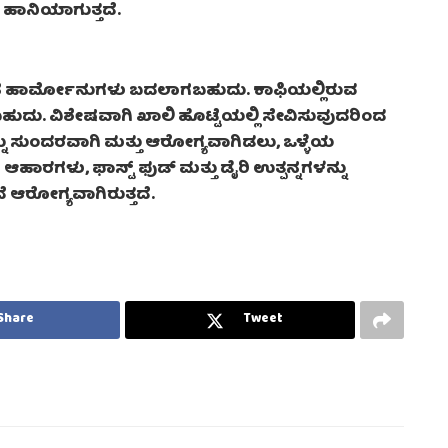
ಗೆ ಹಾನಿಯಾಗುತ್ತದೆ.
ಲ್ಲಿನ ಹಾರ್ಮೋನುಗಳು ಬದಲಾಗಬಹುದು. ಕಾಫಿಯಲ್ಲಿರುವ
ು. ವಿಶೇಷವಾಗಿ ಖಾಲಿ ಹೊಟ್ಟೆಯಲ್ಲಿ ಸೇವಿಸುವುದರಿಂದ
ು ಸುಂದರವಾಗಿ ಮತ್ತು ಆರೋಗ್ಯವಾಗಿಡಲು, ಒಳ್ಳೆಯ
ಾರಗಳು, ಫಾಸ್ಟ್ ಫುಡ್ ಮತ್ತು ಡೈರಿ ಉತ್ಪನ್ನಗಳನ್ನು
 ಆರೋಗ್ಯವಾಗಿರುತ್ತದೆ.
Share
Tweet