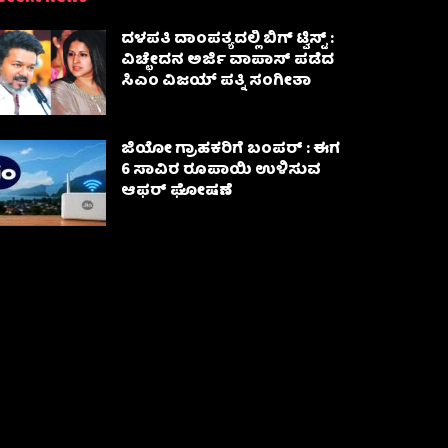
ದಳಪತಿ ದಾಂಪತ್ಯದಲ್ಲಿ ಬಿಗ್ ಟ್ವಿಸ್ಟ್ :
ವಿಚ್ಛೇದನ ಅರ್ಜಿ ವಾಪಾಸ್‌ ಪಡೆದ
ಸಿಎಂ ವಿಜಯ್ ಪತ್ನಿ ಸಂಗೀತಾ‌
ಜಿಯೋ ಗ್ರಾಹಕರಿಗೆ ಬಂಪರ್ : ಈಗ
6 ಸಾವಿರ ರೂಪಾಯಿ ಉಳಿಸುವ
ಆಫರ್ ಘೋಷಣೆ