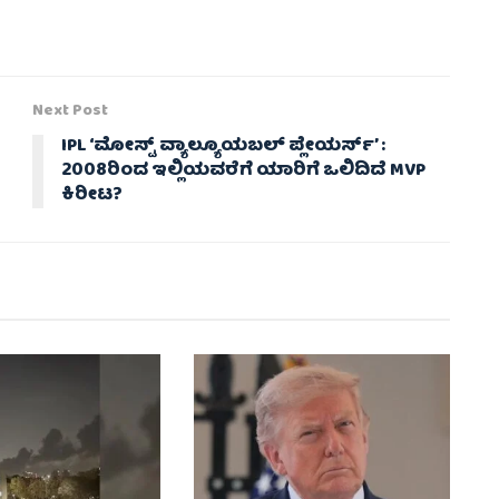
Next Post
IPL ‘ಮೋಸ್ಟ್ ವ್ಯಾಲ್ಯೂಯಬಲ್ ಪ್ಲೇಯರ್ಸ್’ :
2008ರಿಂದ ಇಲ್ಲಿಯವರೆಗೆ ಯಾರಿಗೆ ಒಲಿದಿದೆ MVP
ಕಿರೀಟ?