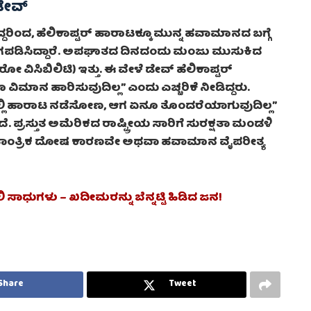
 ಡೇವ್
ದರಿಂದ, ಹೆಲಿಕಾಪ್ಟರ್ ಹಾರಾಟಕ್ಕೂ ಮುನ್ನ ಹವಾಮಾನದ ಬಗ್ಗೆ
ರಂಗಪಡಿಸಿದ್ದಾರೆ. ಅಪಘಾತದ ದಿನದಂದು ಮಂಜು ಮುಸುಕಿದ
ರೋ ವಿಸಿಬಿಲಿಟಿ) ಇತ್ತು. ಈ ವೇಳೆ ಡೇವ್ ಹೆಲಿಕಾಪ್ಟರ್
ಿಮಾನ ಹಾರಿಸುವುದಿಲ್ಲ” ಎಂದು ಎಚ್ಚರಿಕೆ ನೀಡಿದ್ದರು.
್ತರದಲ್ಲಿ ಹಾರಾಟ ನಡೆಸೋಣ, ಆಗ ಏನೂ ತೊಂದರೆಯಾಗುವುದಿಲ್ಲ”
ೆ. ಪ್ರಸ್ತುತ ಅಮೆರಿಕದ ರಾಷ್ಟ್ರೀಯ ಸಾರಿಗೆ ಸುರಕ್ಷತಾ ಮಂಡಳಿ
ತಕ್ಕೆ ತಾಂತ್ರಿಕ ದೋಷ ಕಾರಣವೇ ಅಥವಾ ಹವಾಮಾನ ವೈಪರೀತ್ಯ
ಾಧುಗಳು – ಖದೀಮರನ್ನು ಬೆನ್ನಟ್ಟಿ ಹಿಡಿದ ಜನ!
Share
Tweet