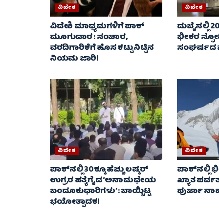
ವಿದೇಶ
ವಿದೇಶ
ವಿದೇಶಿ ಮಾಧ್ಯಮಗಳಿಗೆ ಪಾಕ್‌
ದುಬೈನಲ್ಲಿ 2
ಮೂಗುದಾರ : ಸಂಚಾರ,
ಭೀಕರ ಸ್ಫೋ
ವರದಿಗಾರಿಕೆಗೆ ಹೊಸ ಕಟ್ಟುನಿಟ್ಟಿನ
ಸಂಘರ್ಷದ 
ನಿಯಮ ಜಾರಿ!
ವಿದೇಶ
ವಿದೇಶ
ಪಾಕ್‌ನಲ್ಲಿ 30ಕ್ಕೂ ಹೆಚ್ಚು ಲಷ್ಕರ್
ಪಾಕ್‌ನಲ್ಲಿ
ಉಗ್ರರ ಹತ್ಯೆಗೈದ ‘ಅನಾಮಧೇಯ
ಖ್ಯಾತ ಪರ್
ಬಂದೂಕುಧಾರಿಗಳು’ : ಬಾಯ್ಬಿಟ್ಟ
ಪುರ್ಜಾ ನಾಪತ್
ಭಯೋತ್ಪಾದಕ!