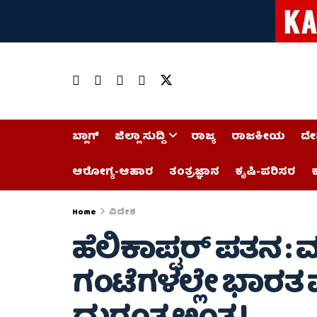
ಬ್ಲಾಗ್
ಜಿಲ್ಲಾ ಸುದ್ದಿ
ರಾಜ್ಯ
ರಾಜಕೀಯ
ದೇ
ಆರೋಗ್ಯ-ಆಹಾರ
ತಂತ್ರಜ್ಞಾನ
ಕೃಷಿ-ಪರಿಸರ
ಕ
Home
ವಿದೇಶ
ಹೆಲಿಕಾಪ್ಟರ್ ಪತನ
ಗಂಟೆಗಳಲ್ಲೇ ಭಾರ