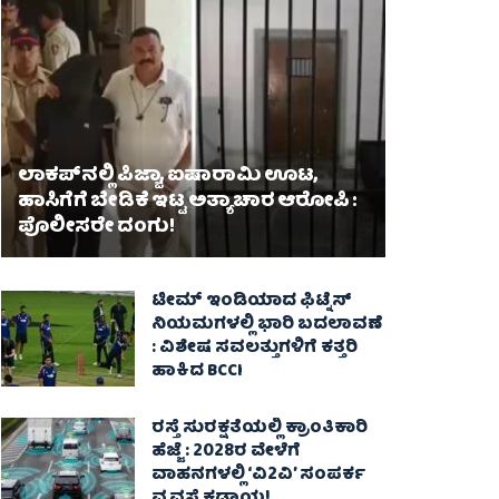
ಲಾಕಪ್‌ನಲ್ಲಿ ಪಿಜ್ಜಾ, ಐಷಾರಾಮಿ ಊಟ,
ಹಾಸಿಗೆಗೆ ಬೇಡಿಕೆ ಇಟ್ಟ ಅತ್ಯಾಚಾರ ಆರೋಪಿ :
ಪೊಲೀಸರೇ ದಂಗು!
ಟೀಮ್ ಇಂಡಿಯಾದ ಫಿಟ್ನೆಸ್
ನಿಯಮಗಳಲ್ಲಿ ಭಾರಿ ಬದಲಾವಣೆ
: ವಿಶೇಷ ಸವಲತ್ತುಗಳಿಗೆ ಕತ್ತರಿ
ಹಾಕಿದ BCCI
ರಸ್ತೆ ಸುರಕ್ಷತೆಯಲ್ಲಿ ಕ್ರಾಂತಿಕಾರಿ
ಹೆಜ್ಜೆ : 2028ರ ವೇಳೆಗೆ
ವಾಹನಗಳಲ್ಲಿ ‘ವಿ2ವಿ’ ಸಂಪರ್ಕ