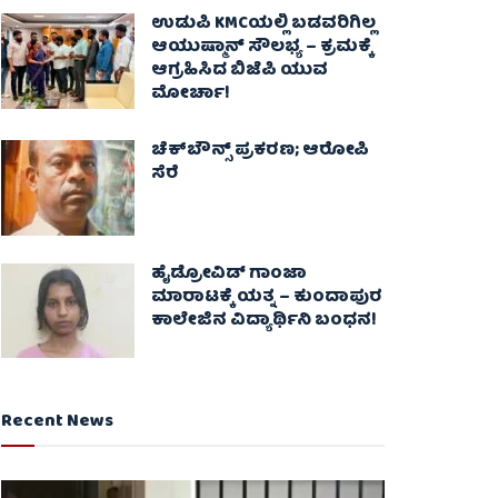
ಉಡುಪಿ KMCಯಲ್ಲಿ ಬಡವರಿಗಿಲ್ಲ
ಆಯುಷ್ಮಾನ್ ಸೌಲಭ್ಯ – ಕ್ರಮಕ್ಕೆ
ಆಗ್ರಹಿಸಿದ ಬಿಜೆಪಿ ಯುವ
ಮೋರ್ಚಾ!
ಚೆಕ್​ಬೌನ್ಸ್​ ಪ್ರಕರಣ; ಆರೋಪಿ
ಸೆರೆ
ಹೈಡ್ರೋವಿಡ್ ಗಾಂಜಾ
ಮಾರಾಟಕ್ಕೆ ಯತ್ನ – ಕುಂದಾಪುರ
ಕಾಲೇಜಿನ ವಿದ್ಯಾರ್ಥಿನಿ ಬಂಧನ!
Recent News