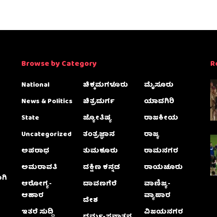
Browse by Category
R
National
ಚಿಕ್ಕಮಗಳೂರು
ಮೈಸೂರು
News & Politics
ಚಿತ್ರದುರ್ಗ
ಯಾದಗಿರಿ
State
ಜ್ಯೋತಿಷ್ಯ
ರಾಜಕೀಯ
Uncategorized
ತಂತ್ರಜ್ಞಾನ
ರಾಜ್ಯ
ಅಪರಾಧ
ತುಮಕೂರು
ರಾಮನಗರ
ಅಮರಾವತಿ
ದಕ್ಷಿಣ ಕನ್ನಡ
ರಾಯಚೂರು
ಗಿ
ಆರೋಗ್ಯ-
ದಾವಣಗೆರೆ
ವಾಣಿಜ್ಯ-
ಆಹಾರ
ವ್ಯಾಪಾರ
ದೇಶ
ಇತರೆ ಸುದ್ದಿ
ವಿಜಯನಗರ
ಧರ್ಮ-ಸನಾತನ