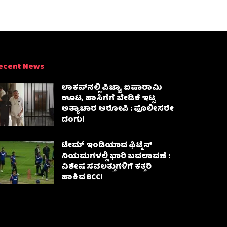
ecent News
ಲಾಕಪ್‌ನಲ್ಲಿ ಪಿಜ್ಜಾ, ಐಷಾರಾಮಿ
ಊಟ, ಹಾಸಿಗೆಗೆ ಬೇಡಿಕೆ ಇಟ್ಟ
ಅತ್ಯಾಚಾರ ಆರೋಪಿ : ಪೊಲೀಸರೇ
ದಂಗು!
ಟೀಮ್ ಇಂಡಿಯಾದ ಫಿಟ್ನೆಸ್
ನಿಯಮಗಳಲ್ಲಿ ಭಾರಿ ಬದಲಾವಣೆ :
ವಿಶೇಷ ಸವಲತ್ತುಗಳಿಗೆ ಕತ್ತರಿ
ಹಾಕಿದ BCCI