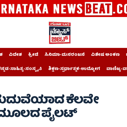
ಶ
ವಿದೇಶ
ಕ್ರೀಡೆ
ಸಿನಿಮಾ-ಮನರಂಜನೆ
ವಿಶೇಷ ಅಂಕಣ
ನ್ನಡ-ಸಾಹಿತ್ಯ-ಸಂಸ್ಕೃತಿ
ಶಿಕ್ಷಣ-ಸ್ಪರ್ಧಾತ್ಮಕ-ಉದ್ಯೋಗ
ವಾಣಿಜ್ಯ-ವ
 : ಮದುವೆಯಾದ ಕೆಲವೇ
ತ ಮೂಲದ ಪೈಲಟ್