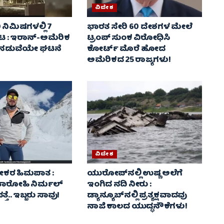
ವಿದೇಶ
0 ನಿಮಿಷಗಳಲ್ಲಿ 7
ಭಾರತ ಸೇರಿ 60 ದೇಶಗಳ ಮೇಲೆ
ಟ : ಇರಾನ್-ಅಮೆರಿಕ
ಟ್ರಂಪ್ ಸುಂಕ ವಿರೋಧಿಸಿ
ನಡುವೆಯೇ ಘಟನೆ
ಕೋರ್ಟ್ ಮೊರೆ ಹೋದ
ಅಮೆರಿಕದ 25 ರಾಜ್ಯಗಳು!
ವಿದೇಶ
 ಭೀಕರ ಹಿಮಪಾತ :
ಯುರೋಪ್‌ನಲ್ಲಿ ಉಷ್ಣ ಅಲೆಗೆ
ವತಾರೋಹಿ ನಿರ್ಮಲ್
ಇಂಗಿದ ನದಿ ನೀರು :
ತೆ.. ಇಬ್ಬರು ಸಾವು!
ಡ್ಯಾನ್ಯೂಬ್‌ನಲ್ಲಿ ಪ್ರತ್ಯಕ್ಷವಾದವು
ನಾಜಿ ಕಾಲದ ಯುದ್ಧನೌಕೆಗಳು!