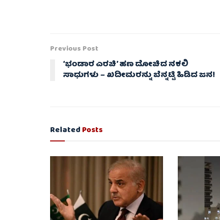
Previous Post
‘ಭಂಡಾರ ಎರಚಿ’ ಹಣ ದೋಚಿದ ನಕಲಿ
ಸಾಧುಗಳು – ಖದೀಮರನ್ನು ಬೆನ್ನಟ್ಟಿ ಹಿಡಿದ ಜನ!
Related
Posts