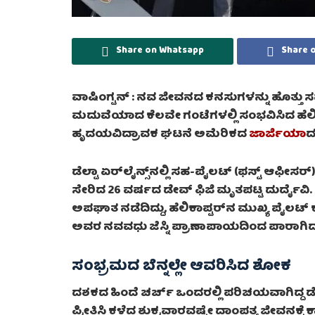
Share on Whatsapp
Share 
ವಾಷಿಂಗ್ಟನ್ :
ನವ ಜೀವನದ ಕನಸುಗಳನ್ನು ಹೊತ್ತು ಸ
ಮದುವೆಯಾದ ಕೆಲವೇ ಗಂಟೆಗಳಲ್ಲಿ ಸಂಭವಿಸಿದ ಹೆಲಿ
ಹೃದಯವಿದ್ರಾವಕ ಘಟನೆ ಅಮೆರಿಕದ
ಜಾರ್ಜಿಯಾ
ದ
ಡೆಲ್ಟಾ ಏರ್‌ಲೈನ್ಸ್‌ನಲ್ಲಿ ಸಹ-ಪೈಲಟ್ (ಫಸ್ಟ್ ಆಫೀಸ
ಸೇರಿದ 26 ವರ್ಷದ ಡೇವ್ ಫಿಜಿ ಮೃತಪಟ್ಟ ದುರ್ದೈವಿ. 
ಅಪಘಾತ ನಡೆದಿದ್ದು, ಹೆಲಿಕಾಪ್ಟರ್‌ನ ಮುಖ್ಯ ಪೈಲಟ್ ಕೂ
ಅವರ ನವವಧು ಜೆಸ್ನಿ ಪ್ರಾಣಾಪಾಯದಿಂದ ಪಾರಾಗಿದ್ದು, ಅಟ್
ಸಂಭ್ರಮದ ಬೆನ್ನಲ್ಲೇ ಆವರಿಸಿದ ಶೋಕ
ದಶಕದ ಹಿಂದೆ ಚರ್ಚ್‌ ಒಂದರಲ್ಲಿ ಪರಿಚಯವಾಗಿದ್ದ ಡೇವ್ 
ಪ್ರೀತಿಸಿ ಕಳೆದ ಶುಕ್ರವಾರವಷ್ಟೇ ದಾಂಪತ್ಯ ಜೀವನಕ್ಕೆ ಕ