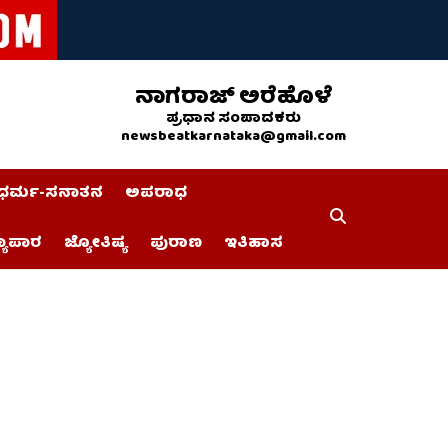
ನಾಗರಾಜ್ ಅರೆಹೊಳೆ
ಪ್ರಧಾನ ಸಂಪಾದಕರು
newsbeatkarnataka@gmail.com
ಧರ್ಮ-ಸನಾತನ
ಅಪರಾಧ
್ಯಾಪಾರ
ಜ್ಯೋತಿಷ್ಯ
ಪುರಾಣ
ಇತಿಹಾಸ